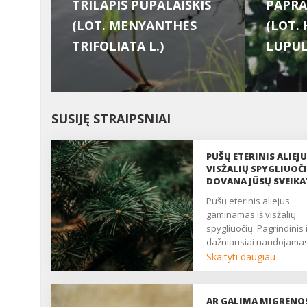
TRILAPIS PUPALAIŠKIS
PAPRA
(LOT. MENYANTHES
(LOT.
TRIFOLIATA L.)
LUPUL
SUSIJĘ STRAIPSNIAI
PUŠŲ ETERINIS ALIEJU
VISŽALIŲ SPYGLIUOČ
DOVANA JŪSŲ SVEIKA
Pušų eterinis aliejus
gaminamas iš visžalių
spygliuočių. Pagrindinis 
dažniausiai naudojama
eterinio aliejaus gavybo
Skaityti daugiau
būdas – distiliavimas
vandens garais. Pušų
eteriniame aliejuje gau
AR GALIMA MIGRENO