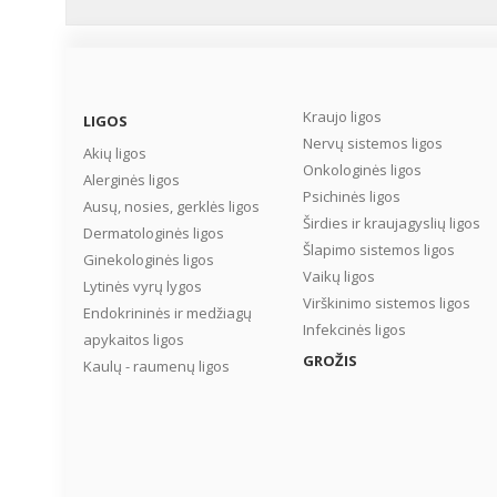
Kraujo ligos
LIGOS
Nervų sistemos ligos
Akių ligos
Onkologinės ligos
Alerginės ligos
Psichinės ligos
Ausų, nosies, gerklės ligos
Širdies ir kraujagyslių ligos
Dermatologinės ligos
Šlapimo sistemos ligos
Ginekologinės ligos
Vaikų ligos
Lytinės vyrų lygos
Virškinimo sistemos ligos
Endokrininės ir medžiagų
Infekcinės ligos
apykaitos ligos
GROŽIS
Kaulų - raumenų ligos