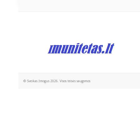
© Sveikas žmogus 2026. Visos teisės saugomos