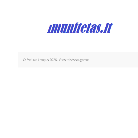
© Sveikas žmogus 2026. Visos teisės saugomos