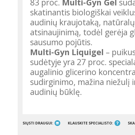
83 proc.
Multi-Gyn Gel
suda
skatinantis biologiškai veiklu
audinių kraujotaką, natūralų 
atsinaujinimą, todėl gerėja g
sausumo pojūtis.
Multi-Gyn Liquigel
– puikus
sudėtyje yra 27 proc. speciala
augalinio glicerino koncentr
sudirginimo, mažina niežulį 
audinių būklę.
SIŲSTI DRAUGUI:
KLAUSKITE SPECIALISTO:
SKA