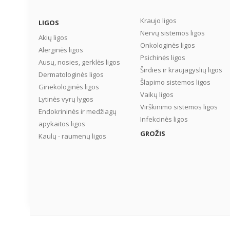
Kraujo ligos
LIGOS
Nervų sistemos ligos
Akių ligos
Onkologinės ligos
Alerginės ligos
Psichinės ligos
Ausų, nosies, gerklės ligos
Širdies ir kraujagyslių ligos
Dermatologinės ligos
Šlapimo sistemos ligos
Ginekologinės ligos
Vaikų ligos
Lytinės vyrų lygos
Virškinimo sistemos ligos
Endokrininės ir medžiagų
Infekcinės ligos
apykaitos ligos
GROŽIS
Kaulų - raumenų ligos