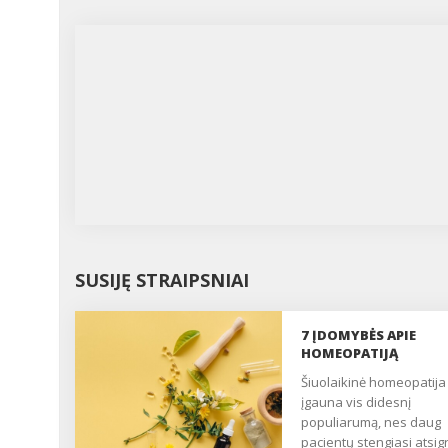
SUSIJĘ STRAIPSNIAI
7 ĮDOMYBĖS APIE
HOMEOPATIJĄ
Šiuolaikinė homeopatija
įgauna vis didesnį
populiarumą, nes daug
pacientų stengiasi atsigr