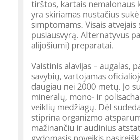
tirštos, kartais nemalonaus 
yra skiriamas nustačius sukėl
simptomams. Visais atvejais 
pusiausvyrą. Alternatyvus pa
alijošiumi) preparatai.
Vaistinis alavijas – augalas, pasižymintis daugeliu gydomųjų
savybių, vartojamas oficialio
daugiau nei 2000 metų. Jo su
mineralų, mono- ir polisachar
veiklių medžiagų. Dėl sudeda
stiprina organizmo atsparum
mažinančiu ir audinius atstat
gydomasis poveikis pasireiški