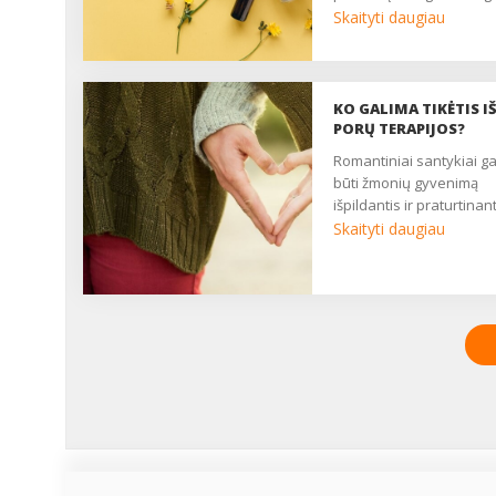
į natūralesnius gydymo
Skaityti daugiau
būdus, turinčius mažiau
nepageidaujamų poveik
Pateikiame 7 įdomybes
apie homeopatiją, kuria
KO GALIMA TIKĖTIS I
verta žinoti kiekvienam,
PORŲ TERAPIJOS?
tačiau tikėti šiuo
romantiniai santykiai gali
alternatyviu gydymo
būti žmonių gyvenimą
metodu ar ne – jau tik J
išpildantis ir praturtinanti
pasirinkimas. ...
Skaityti daugiau