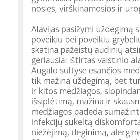
nosies, virškinamosios ir uro
Alavijas pasižymi uždegimą sl
poveikiu bei poveikiu grybeli
skatina pažeistų audinių atsi
geriausiai ištirtas vaistinio 
Augalo sultyse esančios med
tik mažina uždegimą, bet tur
ir kitos medžiagos, slopinda
išsiplėtimą, mažina ir skausm
medžiagos padeda sumažinti 
infekcijų sukeltą diskomfort
niežėjimą, deginimą, alergines