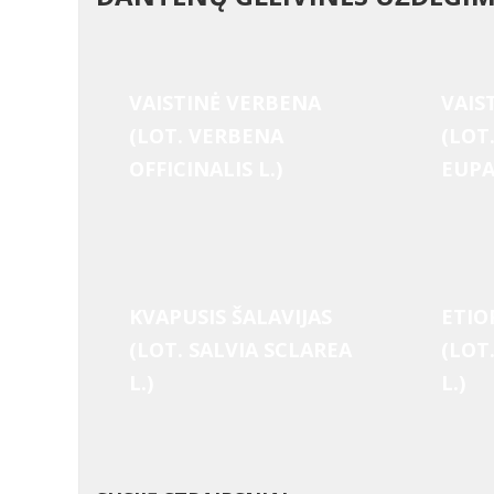
VAISTINĖ VERBENA
VAIS
(LOT. VERBENA
(LOT
OFFICINALIS L.)
EUPA
KVAPUSIS ŠALAVIJAS
ETIO
(LOT. SALVIA SCLAREA
(LOT
L.)
L.)