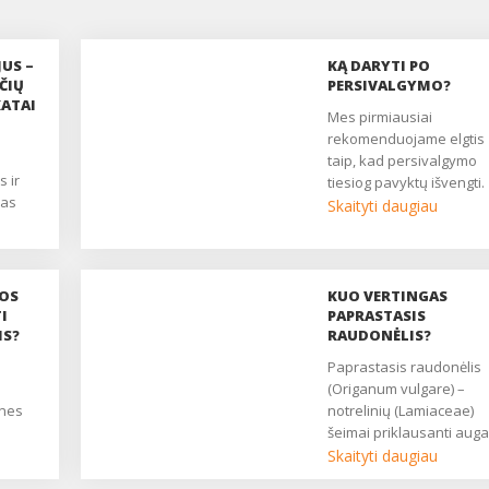
JUS –
KĄ DARYTI PO
ČIŲ
PERSIVALGYMO?
KATAI
Mes pirmiausiai
rekomenduojame elgtis
taip, kad persivalgymo
s ir
tiesiog pavyktų išvengti.
mas
Galite išmėginti šiuos
Skaityti daugiau
bos
paprastus, tačiau
veiksmingus patarimus: .
ausu
NOS
KUO VERTINGAS
I
PAPRASTASIS
reno,
IS?
RAUDONĖLIS?
Paprastasis raudonėlis
(Origanum vulgare) –
o ir
 nes
notrelinių (Lamiaceae)
šeimai priklausanti auga
rūšis. Tai daugiametis
Skaityti daugiau
iame
augalas, galintis užaugti 