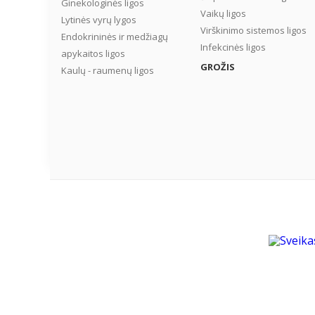
Ginekologinės ligos
Vaikų ligos
Lytinės vyrų lygos
Virškinimo sistemos ligos
Endokrininės ir medžiagų
Infekcinės ligos
apykaitos ligos
GROŽIS
Kaulų - raumenų ligos