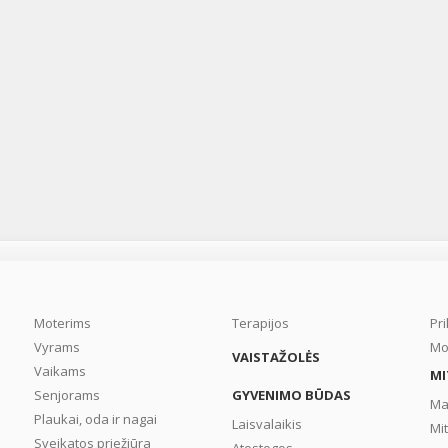
Moterims
Terapijos
Pr
Vyrams
Mo
VAISTAŽOLĖS
Vaikams
MI
Senjorams
GYVENIMO BŪDAS
Ma
Plaukai, oda ir nagai
Laisvalaikis
Mi
Sveikatos priežiūra