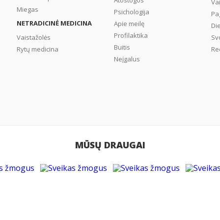
Atostogos
Va
Miegas
Psichologija
Pa
NETRADICINĖ MEDICINA
Apie meilę
Di
Profilaktika
Vaistažolės
Sv
Buitis
Rytų medicina
Re
Neįgalus
MŪSŲ DRAUGAI