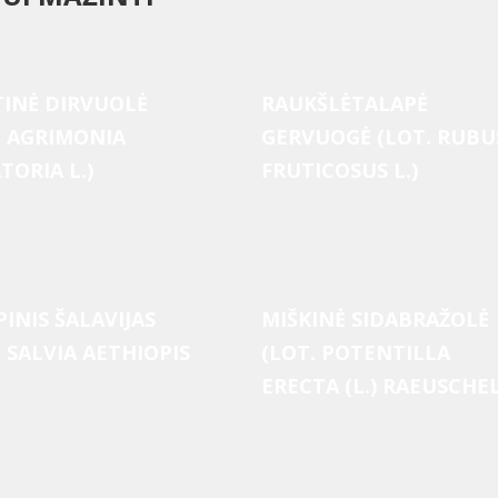
TINĖ DIRVUOLĖ
RAUKŠLĖTALAPĖ
. AGRIMONIA
GERVUOGĖ (LOT. RUBU
TORIA L.)
FRUTICOSUS L.)
PINIS ŠALAVIJAS
MIŠKINĖ SIDABRAŽOLĖ
. SALVIA AETHIOPIS
(LOT. POTENTILLA
ERECTA (L.) RAEUSCHEL