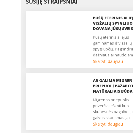
SUSIJĘ STRAIPSNIAI
PUŠŲ ETERINIS ALIE
VISŽALIŲ SPYGLIUO
DOVANA JŪSŲ SVEI
Pušų eterinis aliejus
gaminamas iš visžalių
spygliuočių. Pagrindini
dažniausiai naudoja
eterinio aliejaus gavy
Skaityti daugiau
būdas – distiliavimas
vandens garais. Pušų
eteriniame aliejuje g
AR GALIMA MIGRE
šių biologiškai aktyvių
PRIEPUOLĮ PAŽABOT
medžiagų: pineno, ka
NATŪRALIAIS BŪDA
limoneno, kamfeno,
Migrenos priepuolis
mirceno, terpineno,
priverčia ieškoti kuo
bornilacetato, borneoli
skubesnės pagalbos,
kt. ...
galvos skausmas gali
atrodyti tiesiog
Skaityti daugiau
nepakeliamas. Pateik