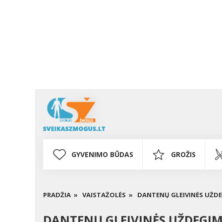
GYVENIMO BŪDAS
GROŽIS
PRADŽIA »
VAISTAŽOLĖS »
DANTENŲ GLEIVINĖS UŽDE
DANTENŲ GLEIVINĖS UŽDEGIM