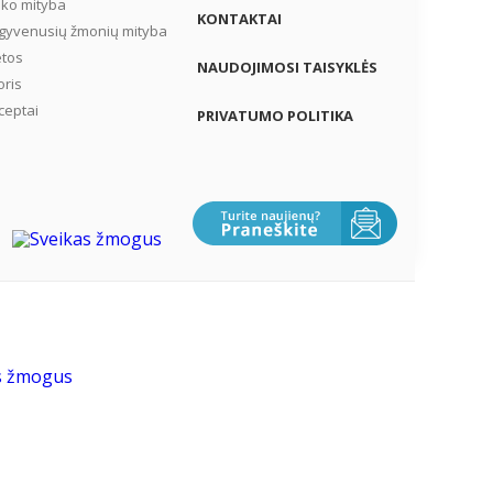
iko mityba
KONTAKTAI
gyvenusių žmonių mityba
etos
NAUDOJIMOSI TAISYKLĖS
oris
ceptai
PRIVATUMO POLITIKA