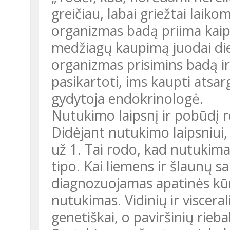
greičiau, labai griežtai lai
organizmas badą priima kaip 
medžiagų kaupimą juodai dien
organizmas prisimins badą ir
pasikartoti, ims kaupti atsar
gydytoja endokrinologė.
Nutukimo laipsnį ir pobūdį r
Didėjant nutukimo laipsniui, 
už 1. Tai rodo, kad nutukima
tipo. Kai liemens ir šlaunų s
diagnozuojamas apatinės kūno
nutukimas. Vidinių ir viscera
genetiškai, o paviršinių rieb