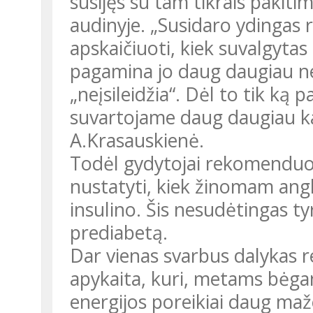
susijęs su tam tikrais pakiti
audinyje. „Susidaro ydingas
apskaičiuoti, kiek suvalgytas
pagamina jo daug daugiau negu
„neįsileidžia“. Dėl to tik ką 
suvartojame daug daugiau kalo
A.Krasauskienė.
Todėl gydytojai rekomenduoja 
nustatyti, kiek žinomam ang
insulino. Šis nesudėtingas ty
prediabetą.
Dar vienas svarbus dalykas r
apykaita, kuri, metams bėgan
energijos poreikiai daug maž