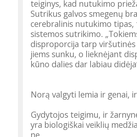
teiginys, kad nutukimo priežas
Sutrikus galvos smegenų bra
cerebralinis nutukimo tipas,
sistemos sutrikimo. „Tokiem
disproporcija tarp viršutinės
jiems sunku, o lieknėjant dis
kūno dalies dar labiau didėj
Norą valgyti lemia ir genai, i
Gydytojos teigimu, ir žarnyn
yra biologiškai veiklių medži
ne.