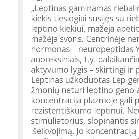
„Leptinas gaminamas riebalin
kiekis tiesiogiai susijęs su 
leptino kiekiui, mažėja apetit
mažėja svoris. Centrinėje ne
hormonas – neuropeptidas Y
anoreksiniais, t.y. palaikančia
aktyvumo lygis – skirtingi ir
Leptinas užkoduotas Lep g
žmonių neturi leptino geno 
koncentracija plazmoje gali 
rezistentiškumo leptinui. Ne
stimuliatorius, slopinantis s
išeikvojimą. Jo koncentraciją 