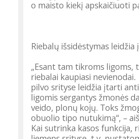
o maisto kiekį apskaičiuoti p
Riebalų išsidėstymas leidžia į
„Esant tam tikroms ligoms,
riebalai kaupiasi nevienodai.
pilvo srityse leidžia įtarti a
ligomis sergantys žmonės d
veido, plonų kojų. Toks žmog
obuolio tipo nutukimą“, – ai
Kai sutrinka kasos funkcija, ri
liemens srityse, t.y. nustat