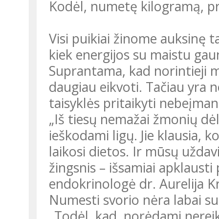
Kodėl, numetę kilogramą, p
Visi puikiai žinome auksinę t
kiek energijos su maistu gaun
Suprantama, kad norintieji m
daugiau eikvoti. Tačiau yra n
taisyklės pritaikyti nebeįma
„Iš tiesų nemažai žmonių dėl
ieškodami ligų. Jie klausia, k
laikosi dietos. Ir mūsų uždav
žingsnis – išsamiai apklausti
endokrinologė dr. Aurelija K
Numesti svorio nėra labai sun
„Todėl, kad, norėdami nereik