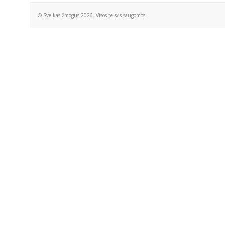
© Sveikas žmogus 2026. Visos teisės saugomos