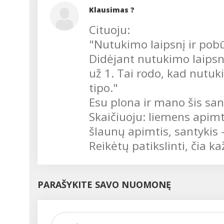
Klausimas ?
Cituoju:
"Nutukimo laipsnį ir pobū
Didėjant nutukimo laipsni
už 1. Tai rodo, kad nutuk
tipo."
Esu plona ir mano šis sant
Skaičiuoju: liemens apimti
šlaunų apimtis, santykis -
Reikėtų patikslinti, čia k
PARAŠYKITE SAVO NUOMONĘ