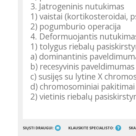
3. Jatrogeninis nutukimas
1) vaistai (kortikosteroidai, p
2) pogumburio operacija
4. Deformuojantis nutukima
1) tolygus riebalų pasiskirst
a) dominantinis paveldimum
b) recesyvinis paveldimumas
c) susijęs su lytine X chrom
d) chromosominiai pakitimai
2) vietinis riebalų pasiskirst
SIŲSTI DRAUGUI:
KLAUSKITE SPECIALISTO:
SKA