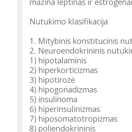
mažina leptinas ir estrogenai
Nutukimo klasifikacija
1. Mitybinis konstitucinis n
2. Neuroendokrininis nutuki
1) hipotalaminis
2) hiperkorticizmas
3) hipotirozė
4) hipogonadizmas
5) insulinoma
6) hiperinsulinizmas
7) hiposomatotropizmas
8) poliendokrininis