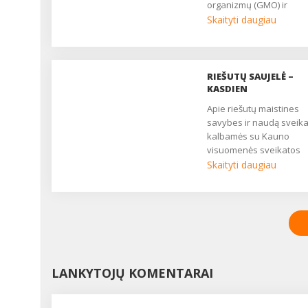
organizmų (GMO) ir
genetiškai modifikuotų
Skaityti daugiau
produktų (GMP) keliamo
rizikos aplinkai, žemės ū
ir žmonių sveikatai. Pag
Europos Sąjungos
RIEŠUTŲ SAUJELĖ –
reikalavimus genetiškai
KASDIEN
modifikuoti galima tik tri
Apie riešutų maistines
maisto produktus: sojas
savybes ir naudą sveika
kukurūzus ir rapsus. ...
kalbamės su Kauno
visuomenės sveikatos
centro Visuomenės
Skaityti daugiau
sveikatos saugos skyri
sveikatos ekologe Inga
VANAGIENE....
LANKYTOJŲ KOMENTARAI