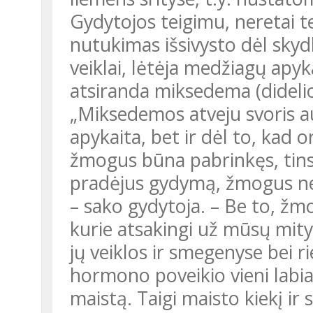
Gydytojos teigimu, neretai 
nutukimas išsivysto dėl skyd
veiklai, lėtėja medžiagų apyk
atsiranda miksedema (didelio
„Miksedemos atveju svoris au
apykaita, bet ir dėl to, kad 
žmogus būna pabrinkęs, tinst
pradėjus gydymą, žmogus ne t
– sako gydytoja. – Be to, ž
kurie atsakingi už mūsų mity
jų veiklos ir smegenyse bei r
hormono poveikio vieni labiau
maistą. Taigi maisto kiekį ir