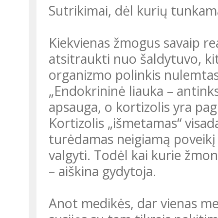
Sutrikimai, dėl kurių tunkam
Kiekvienas žmogus savaip reag
atsitraukti nuo šaldytuvo, ki
organizmo polinkis nulemta
„Endokrininė liauka – antinksč
apsauga, o kortizolis yra pa
Kortizolis „išmetamas“ visada
turėdamas neigiamą poveikį i
valgyti. Todėl kai kurie žmon
– aiškina gydytoja.
Anot medikės, dar vienas me