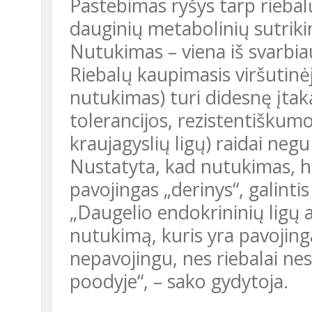
Pastebimas ryšys tarp riebal
dauginių metabolinių sutrik
Nutukimas – viena iš svarbia
Riebalų kaupimasis viršutinė
nutukimas) turi didesnę įtaką
tolerancijos, rezistentiškumo 
kraujagyslių ligų) raidai negu
Nustatyta, kad nutukimas, hip
pavojingas „derinys“, galintis
„Daugelio endokrininių ligų 
nutukimą, kuris yra pavojing
nepavojingu, nes riebalai ne
poodyje“, – sako gydytoja.