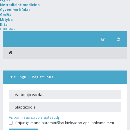
Netradicinė medicina
Gyvenimo būdas
Grožis
Mityba
Kita
FORUMAS
Prisijungti
•
Registruotis
Aš pamiršau savo slaptažodį
Prijungti mane automatiškai kiekvieno apsilankymo metu