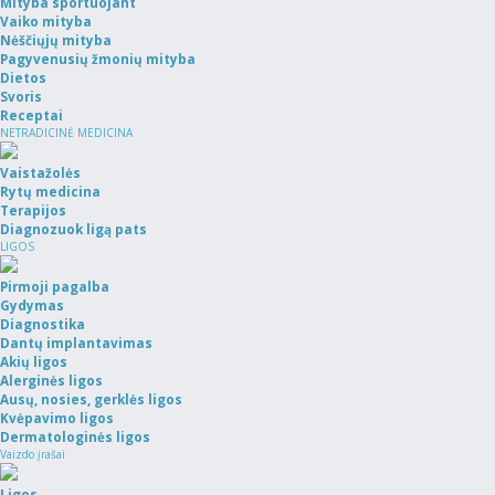
Mityba sportuojant
Vaiko mityba
Nėščiųjų mityba
Pagyvenusių žmonių mityba
Dietos
Svoris
Receptai
NETRADICINĖ MEDICINA
Vaistažolės
Rytų medicina
Terapijos
Diagnozuok ligą pats
LIGOS
Pirmoji pagalba
Gydymas
Diagnostika
Dantų implantavimas
Akių ligos
Alerginės ligos
Ausų, nosies, gerklės ligos
Kvėpavimo ligos
Dermatologinės ligos
Vaizdo įrašai
Ligos