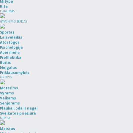
Mityba
Kita
FORUMAS
GYVENIMO BŪDAS
Sportas
Laisvalaikis
Atostogos
Psichologija
Apie meilę
Profilaktika
Buitis
Neįgalus
Priklausomybės
GROŽIS
Moterims
Vyrams
Vaikams
Senjorams
Plaukai, oda ir nagai
Sveikatos priežiūra
MITYBA
Maistas