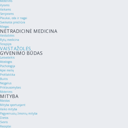
Moterims
Vyrams
Vaikams
Senjorams
Plaukai, oda ir nagai
Sveikatos priežiūra
Miegas
NETRADICINĖ MEDICINA
Vaistažolės
Rytų medicina
Terapijos
VAISTAŽOLĖS
GYVENIMO BŪDAS
Laisvalaikis
Atostogos
Psichologija
Apie meilę
Profilaktika
Buitis
Neįgalus
Priklausomybės
Moterims
MITYBA
Maistas
Mityba sportuojant
Vaiko mityba
Pagyvenusių žmonių mityba
Dietos
Svoris
Receptai