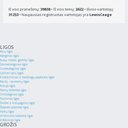
Iš viso pranešimų:
39838
• Iš viso temų:
2622
• Išviso vartotojų:
31253
• Naujausias registruotas vartotojas yra
LewisCeage
LIGOS
Akių ligos
Alerginės ligos
Ausų, nosies, gerklės ligos
Dermatologinės ligos
Ginekologinės ligos
Lytinės vyrų lygos
Endokrininės ir medžiagų apykaitos ligos
Kaulų - raumenų ligos
Kraujo ligos
Nervų sistemos ligos
Onkologinės ligos
Psichinės ligos
Širdies ir kraujagyslių ligos
Šlapimo sistemos ligos
Vaikų ligos
Virškinimo sistemos ligos
Infekcinės ligos
GROŽIS