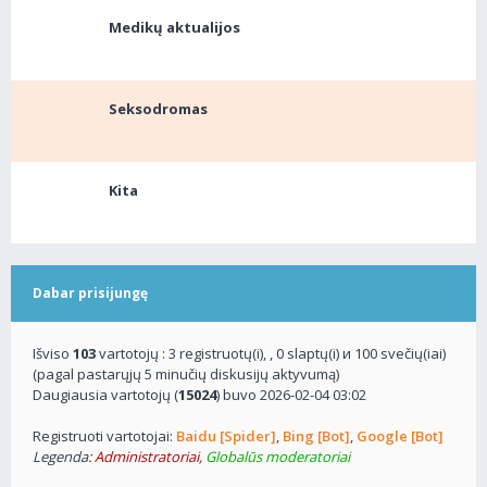
Medikų aktualijos
Seksodromas
Kita
Dabar prisijungę
Išviso
103
vartotojų : 3 registruotų(i), , 0 slaptų(i) и 100 svečių(iai)
(pagal pastarųjų 5 minučių diskusijų aktyvumą)
Daugiausia vartotojų (
15024
) buvo 2026-02-04 03:02
Registruoti vartotojai:
Baidu [Spider]
,
Bing [Bot]
,
Google [Bot]
Legenda:
Administratoriai
,
Globalūs moderatoriai