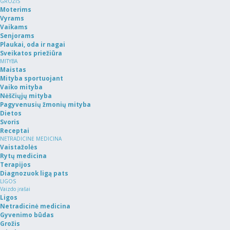
GROŽIS
Moterims
Vyrams
Vaikams
Senjorams
Plaukai, oda ir nagai
Sveikatos priežiūra
MITYBA
Maistas
Mityba sportuojant
Vaiko mityba
Nėščiųjų mityba
Pagyvenusių žmonių mityba
Dietos
Svoris
Receptai
NETRADICINĖ MEDICINA
Vaistažolės
Rytų medicina
Terapijos
Diagnozuok ligą pats
LIGOS
Vaizdo įrašai
Ligos
Netradicinė medicina
Gyvenimo būdas
Grožis