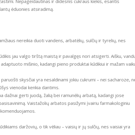
astimi. Nepageidautinas ir didesnis cukraus kiekis, esantis
antų ėduonies atsiradimą.
žiaus nereikia duoti vandens, arbatėlių, sulčių ir tyrelių, nes
dikis jau valgo tirštą maistą ir pavalgęs nori atsigerti. Aišku, vand
adaptuoto mišinio, kadangi pieno produktai kūdikiui ir mažam vaik
i paruošti skysčiai yra nesaldinami jokiu cukrumi – nei sacharoze, n
ūšys vienodai kenkia dantims.
ažnai gerti juodą, žalią bei ramunėlių arbatą, kadangi jose
 pasisavinimą. Vaistažolių arbatos pasižymi įvairiu farmakologiniu
erekomenduojamos.
dikiams daržovių, o tik vėliau – vaisių ir jų sulčių, nes vaisiai yra