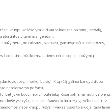
ėse, kruopų košėse yra kūdikiui reikalingas baltymų, riebalų,
praturtintos vitaminais, geležimi.
etėje pažymėta „be cukraus”, vadinasi, gaminyje nėra sacharozės,
 labiau tinka kūdikiams, kuriems nėra atopijos požymių.
 daržovių (pvz., morkų, bulvių). Kitą rūšį galima bandyti tik po
maisto netoleravimo požymių.
liu, bet jokiu būdu nepilti į buteliuką. Košė balinama motinos pienu,
ji košė yra ryžių, nes ji mažiausiai kelia alergiją. Vėliau kas 1–2
išbandomos visos kruopų rūšys ir vaikas visas toleruoja, tada labai