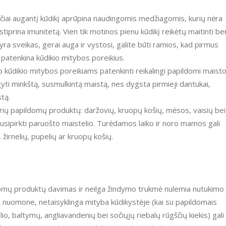
ai augantį kūdikį aprūpina naudingomis medžiagomis, kurių nėra
tiprina imunitetą. Vien tik motinos pienu kūdikį reikėtų maitinti be
 yra sveikas, gerai auga ir vystosi, galite būti ramios, kad pirmus
patenkina kūdikio mitybos poreikius.
dikio mitybos poreikiams patenkinti reikalingi papildomi maist
yti minkštą, susmulkintą maistą, nes dygsta pirmieji dantukai,
tą.
airių papildomų produktų: daržovių, kruopų košių, mėsos, vaisių bei
usipirkti paruošto maistelio. Turėdamos laiko ir noro mamos gali
 žirnelių, pupelių ar kruopų košių.
domų produktų davimas ir neilga žindymo trukmė nulemia nutukimo
ų nuomone, netaisyklinga mityba kūdikystėje (kai su papildomais
, baltymų, angliavandenių bei sočiųjų riebalų rūgščių kiekis) gali