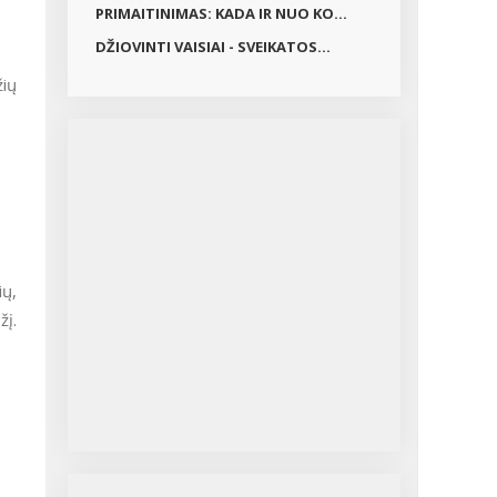
PRIMAITINIMAS: KADA IR NUO KO...
DŽIOVINTI VAISIAI - SVEIKATOS...
žių
ių,
žį.