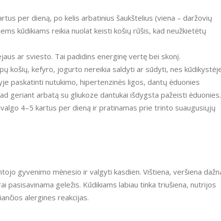
us per dieną, po kelis arbatinius šaukštelius (viena – daržovių
iems kūdikiams reikia nuolat keisti košių rūšis, kad neužkietėtų
us ar sviesto. Tai padidins energinę vertę bei skonį.
opų košių, kefyro, jogurto nereikia saldyti ar sūdyti, nes kūdikystėj
eityje paskatinti nutukimo, hipertenzinės ligos, dantų ėduonies
kad geriant arbatą su gliukoze dantukai išdygsta pažeisti ėduonies.
valgo 4–5 kartus per dieną ir pratinamas prie trinto suaugusiųjų
untojo gyvenimo mėnesio ir valgyti kasdien. Vištiena, veršiena dažn
rai pasisavinama geležis. Kūdikiams labiau tinka triušiena, nutrijos
iančios alergines reakcijas.