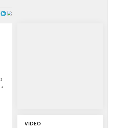
u
os
no
VIDEO