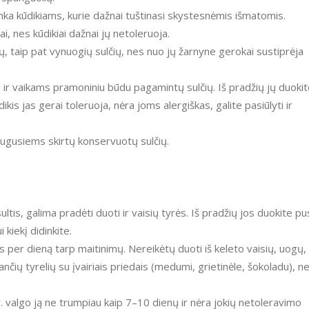
inka kūdikiams, kurie dažnai tuštinasi skystesnėmis išmatomis.
i, nes kūdikiai dažnai jų netoleruoja.
taip pat vynuogių sulčių, nes nuo jų žarnyne gerokai sustiprėja
ms ir vaikams pramoniniu būdu pagamintų sulčių. Iš pradžių jų duoki
ikis jas gerai toleruoja, nėra joms alergiškas, galite pasiūlyti ir
augusiems skirtų konservuotų sulčių.
ultis, galima pradėti duoti ir vaisių tyrės. Iš pradžių jos duokite p
 kiekį didinkite.
tus per dieną tarp maitinimų. Nereikėtų duoti iš keleto vaisių, uogų,
nčių tyrelių su įvairiais priedais (medumi, grietinėle, šokoladu), n
.y. valgo ją ne trumpiau kaip 7–10 dienų ir nėra jokių netoleravimo