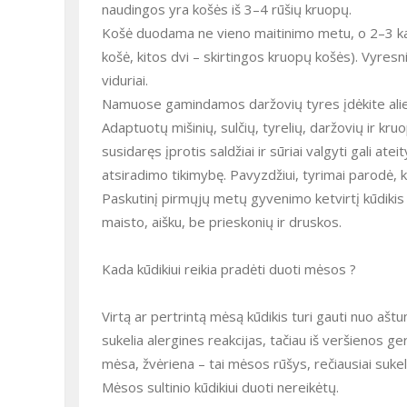
naudingos yra košės iš 3–4 rūšių kruopų.
Košė duodama ne vieno maitinimo metu, o 2–3 kart
košė, kitos dvi – skirtingos kruopų košės). Vyresn
viduriai.
Namuose gamindamos daržovių tyres įdėkite alieja
Adaptuotų mišinių, sulčių, tyrelių, daržovių ir kru
susidaręs įprotis saldžiai ir sūriai valgyti gali at
atsiradimo tikimybę. Pavyzdžiui, tyrimai parodė, 
Paskutinį pirmųjų metų gyvenimo ketvirtį kūdikis 
maisto, aišku, be prieskonių ir druskos.
Kada kūdikiui reikia pradėti duoti mėsos ?
Virtą ar pertrintą mėsą kūdikis turi gauti nuo ašt
sukelia alergines reakcijas, tačiau iš veršienos ge
mėsa, žvėriena – tai mėsos rūšys, rečiausiai sukel
Mėsos sultinio kūdikiui duoti nereikėtų.