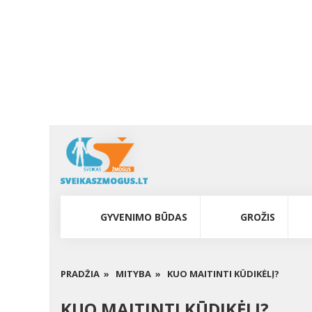
GYVENIMO BŪDAS
GROŽIS
PRADŽIA »
MITYBA »
KUO MAITINTI KŪDIKĖLĮ?
KUO MAITINTI KŪDIKĖLĮ?