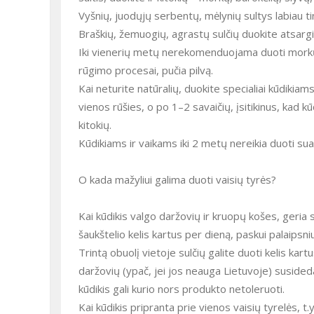
Vyšnių, juodųjų serbentų, mėlynių sultys labiau t
Braškių, žemuogių, agrastų sulčių duokite atsargia
Iki vienerių metų nerekomenduojama duoti morkų, 
rūgimo procesai, pučia pilvą.
Kai neturite natūralių, duokite specialiai kūdikia
vienos rūšies, o po 1–2 savaičių, įsitikinus, kad kūd
kitokių.
Kūdikiams ir vaikams iki 2 metų nereikia duoti su
O kada mažyliui galima duoti vaisių tyrės?
Kai kūdikis valgo daržovių ir kruopų košes, geria s
šaukštelio kelis kartus per dieną, paskui palaipsniui
Trintą obuolį vietoje sulčių galite duoti kelis kar
daržovių (ypač, jei jos neauga Lietuvoje) susideda
kūdikis gali kurio nors produkto netoleruoti.
Kai kūdikis pripranta prie vienos vaisių tyrelės, t