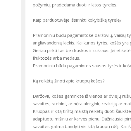
požymių, pradedama duoti ir kitos tyrelės.
Kaip parduotuvėje išsirinkti kokybišką tyrelę?
Pramoniniu būdu pagamintose daržovių, vaisių tyr
angliavandenių kiekis. Kai kurios tyrės, košės yra 
Geriau pirkti tas be druskos ir cukraus. Jei etik
fruktozės arba medaus.
Pramoniniu būdu pagamintos sausos tyrės ir košės
Ką reikėtų žinoti apie kruopų košes?
Daržovių košes gaminkite iš vienos ar dviejų rūšių
savaitės, stebint, ar nėra alerginių reakcijų ar 
Kruopas ir kitą tirštą maistą reikėtų duoti šaukšte
adaptuotu mišiniu ar karvės pienu. Dažniausiai pirmo
savaites galima bandyti vis kitą kruopų rūšį. Kai 