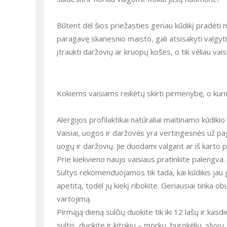
Būtent dėl šios priežasties geriau kūdikį pradėti m
paragavę skanesnio maisto, gali atsisakyti valgy
įtraukti daržovių ar kruopų košes, o tik vėliau vaisiu
Kokiems vaisiams reikėtų skirti pirmenybę, o kuri
Alergijos profilaktikai natūraliai maitinamo kūdikio
Vaisiai, uogos ir daržovės yra vertingesnės už pag
uogų ir daržovių. Jie duodami valgant ar iš karto 
Prie kiekvieno naujo vaisiaus pratinkite palengva.
Sultys rekomenduojamos tik tada, kai kūdikis jau g
apetitą, todėl jų kiekį ribokite. Geriausiai tinka 
vartojimą.
Pirmąją dieną sulčių duokite tik iki 12 lašų ir kasdi
sultis, duokite ir kitokių – morkų, burokėlių, slyvų