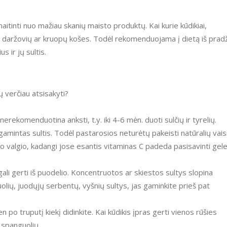
aitinti nuo mažiau skanių maisto produktų. Kai kurie kūdikiai,
ti daržovių ar kruopų košes. Todėl rekomenduojama į dietą iš prad
s ir jų sultis.
ų verčiau atsisakyti?
 nerekomenduotina anksti, t.y. iki 4-6 mėn. duoti sulčių ir tyrelių.
amintas sultis. Todėl pastarosios neturėtų pakeisti natūralių vais
po valgio, kadangi jose esantis vitaminas C padeda pasisavinti gele
ali gerti iš puodelio. Koncentruotos ar skiestos sultys slopina
obuolių, juodųjų serbentų, vyšnių sultys, jas gaminkite prieš pat
en po truputį kiekį didinkite. Kai kūdikis įpras gerti vienos rūšies
, spanguolių.