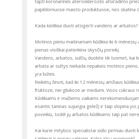
tapti koronarinės aterosklerozės atsiradimo priež
papildomuose maisto produktuose, nes skatina d
Kada kūdikiui duoti atsigerti vandens ar arbatos?
Motinos pienu maitinamam kūdikiui iki 6 mėnesių am
pienas visiškai patenkina skysčių poreikį.
Vandens, arbatos, sulčių duokite tik tuomet, kai kū
arbata ar sultys niekada nepakeis motinos pieno, 
yra būtini.
Reikėtų žinoti, kad iki 12 mėnesių amžiaus kūdikiu
fruktoze, nei gliukoze ar medumi. Visos cukraus r
Kūdikiams ir mažiems vaikams nerekomenduojama d
esantis taninas sujungia geležį ir taip slopina jos
poveikiu, todėl jų arbatos kūdikiams taip pat n
Kai kurie mitybos specialistai siūlo pirmiau duoti kū
saldesni ir noriau valgomi. Kokia jūsų nuomonė?