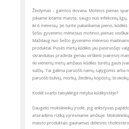
Žindymas – gamtos dovana. Motinos pienas sparči
jokiame kitame maiste, saugo nuo infekcinių ligų, s
iki 6 mėnesių. Jei turite pakankamai pieno, kūdikis
šešis gyvenimo mėnesius motinos pienas visiškai 
Maždaug nuo šešto gyvenimo mėnesio maitinamo kū
produktai. Pusės metų kūdikis jau pasiruošęs valg
skrandukas pradeda geriau virškinti įvairesnį mais
Iki vienerių metų amžiaus kūdikis turėtų gauti įv
sulčių. Tai galima paruošti namų sąlygomis arba n
paruošti bulvių, morkų, žiedinių kopūstų, brokolių,
Kodėl svarbi taisyklinga mityba kūdikystėje?
Daugelis mokslininkų įrodė, jog ankstyvas papil
atsiradimo riziką vyresniame amžiuje. Mokslinink
maisto produktais gaunamas didesnis cholesterolio