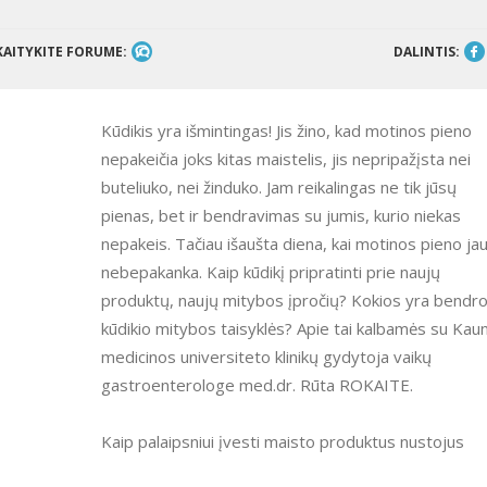
KAITYKITE FORUME:
DALINTIS:
Kūdikis yra išmintingas! Jis žino, kad motinos pieno
nepakeičia joks kitas maistelis, jis nepripažįsta nei
buteliuko, nei žinduko. Jam reikalingas ne tik jūsų
pienas, bet ir bendravimas su jumis, kurio niekas
nepakeis. Tačiau išaušta diena, kai motinos pieno ja
nebepakanka. Kaip kūdikį pripratinti prie naujų
produktų, naujų mitybos įpročių? Kokios yra bendr
kūdikio mitybos taisyklės? Apie tai kalbamės su Kau
medicinos universiteto klinikų gydytoja vaikų
gastroenterologe med.dr. Rūta ROKAITE.
Kaip palaipsniui įvesti maisto produktus nustojus