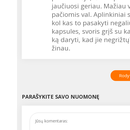
jaučiuosi geriau. Mažiau 
pačiomis val. Aplinkiniai
kol kas to pasakyti negali
kapsules, svoris grįš su ka
ką daryti, kad jie negrižt
žinau.
Rodyt
PARAŠYKITE SAVO NUOMONĘ