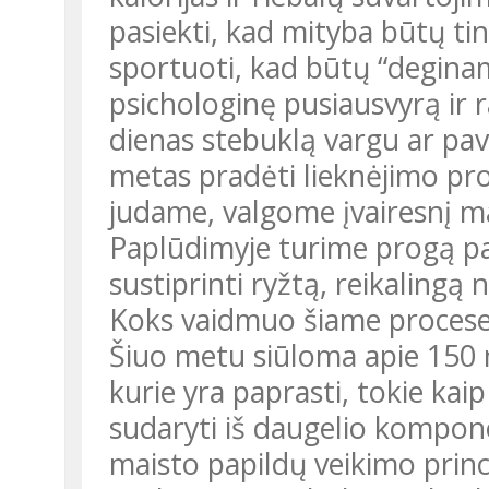
pasiekti, kad mityba būtų ti
sportuoti, kad būtų “deginami
psichologinę pusiausvyrą ir 
dienas stebuklą vargu ar pav
metas pradėti lieknėjimo pr
judame, valgome įvairesnį mai
Paplūdimyje turime progą pasi
sustiprinti ryžtą, reikalingą
Koks vaidmuo šiame procese
Šiuo metu siūloma apie 150 m
kurie yra paprasti, tokie kaip
sudaryti iš daugelio kompone
maisto papildų veikimo princ