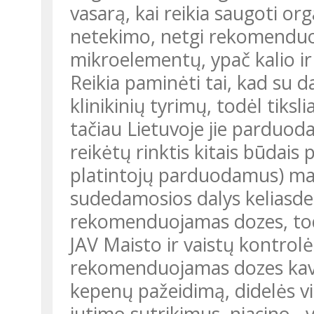
vasarą, kai reikia saugoti o
netekimo, netgi rekomenduoj
mikroelementų, ypač kalio i
Reikia paminėti tai, kad su 
klinikinių tyrimų, todėl tiks
tačiau Lietuvoje jie parduoda
reikėtų rinktis kitais būdais
platintojų parduodamus) mais
sudedamosios dalys keliasdeš
rekomenduojamas dozes, todė
JAV Maisto ir vaistų kontrolė 
rekomenduojamas dozes kava 
kepenų pažeidimą, didelės vi
jutimo sutrikimus, niacino - 