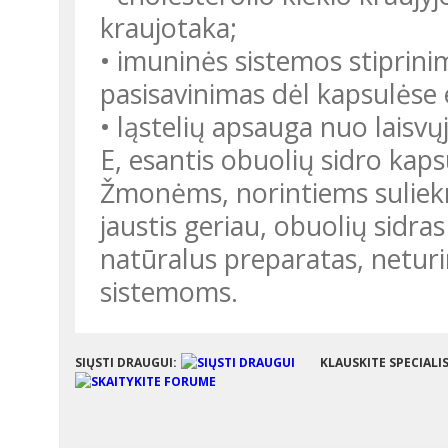
kraujotaka;
• imuninės sistemos stiprinim
pasisavinimas dėl kapsulėse 
• ląstelių apsauga nuo laisvų
E, esantis obuolių sidro kaps
Žmonėms, norintiems sulieknė
jaustis geriau, obuolių sidras
natūralus preparatas, netur
sistemoms.
SIŲSTI DRAUGUI:
KLAUSKITE SPECIALI