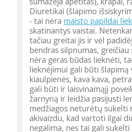
sumažėja apetitas), krapai, ra
Diuretikai (šlapimo išsiskyrim
- tai nėra
maisto papildai lie
skatinantys vaistai. Netenka
tačiau greitai jis ir vėl padid
bendras silpnumas, greičiau 
nėra geras būdas lieknėti, t
lieknėjimui gali būti šlapimą
kiaulpienės, kava kava, petra
gali būti ir laisvinamąjį pove
žarnyną ir leidžia pasijusti l
medžiagos neturėtų sukelti r
akivaizdu, kad vartoti ilgai 
negalima, nes tai gali sukelt