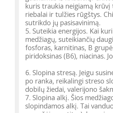
kuris traukia neigiamą krūvį 
riebalai ir tulžies rūgštys. Ch
sutrikdo jų pasisavinimą.
5. Suteikia energijos. Kai ku
medžiagų, suteikiančių daugi
fosforas, karnitinas, B grupės
piridoksinas (B6), niacinas. J
6. Slopina stresą. Jeigu sus
po ranka, reikalingi streso s
dobilų žiedai, valerijono šakni
7. Slopina alkį. Šios medžiag
slopindamos alkį. Tai vanduo