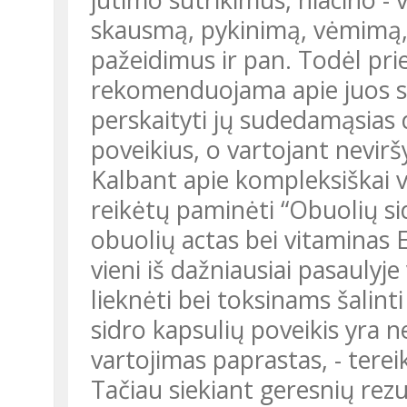
skausmą, pykinimą, vėmimą, v
pažeidimus ir pan. Todėl pri
rekomenduojama apie juos su
perskaityti jų sudedamąsias
poveikius, o vartojant nevir
Kalbant apie kompleksiškai v
reikėtų paminėti “Obuolių sid
obuolių actas bei vitaminas E
vieni iš dažniausiai pasaulyj
lieknėti bei toksinams šalin
sidro kapsulių poveikis yra ne
vartojimas paprastas, - terei
Tačiau siekiant geresnių rezul