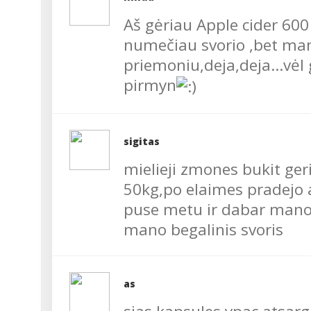
Aš gėriau Apple cider 600
numečiau svorio ,bet man
priemoniu,deja,deja...vėl 
pirmyn
sigitas
mielieji zmones bukit ger
50kg,po elaimes pradejo 
puse metu ir dabar mano j
mano begalinis svoris
as