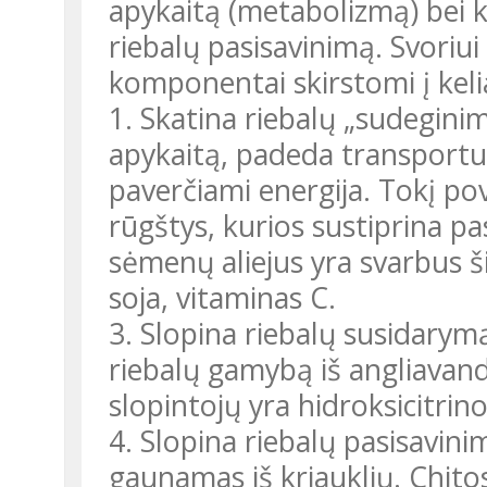
apykaitą (metabolizmą) bei 
riebalų pasisavinimą. Svoriui 
komponentai skirstomi į keli
1. Skatina riebalų „sudeginim
apykaitą, padeda transportuot
paverčiami energija. Tokį pov
rūgštys, kurios sustiprina pa
sėmenų aliejus yra svarbus ši
soja, vitaminas C.
3. Slopina riebalų susidarym
riebalų gamybą iš angliavand
slopintojų yra hidroksicitrino
4. Slopina riebalų pasisavinim
gaunamas iš kriauklių. Chitos