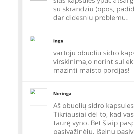
sias kapsules ypac atsargi
su skrandziu (opos, padi
dar didesniu problemu.
inga
vartoju obuoliu sidro kap
virskinima,o norint suliek
mazinti maisto porcijas!
Neringa
Aš obuolių sidro kapsules
Tikriausiai dėl to, kad va
taurę vyno. Bet šiaip pas
pasivažinėju, išeinu pasi