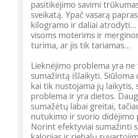
pasitikėjimo savimi trūkumas
sveikatą. Ypač vasarą paprasči
kilogramo ir daliai atrodyti..
visoms moterims ir merginoms
turima, ar jis tik tariamas...
Lieknėjimo problema yra ne tik kaip sumažinti svorį, bet ir kaip jį
sumažintą išlaikyti. Siūloma
kai tik nustojama jų laikytis, 
problema ir yra dietos. Daug
sumažėtų labai greitai, tačia
nutukimo ir svorio didėjimo pr
Norint efektyviai sumažinti s
kalorijas ir riebalų suvartoji