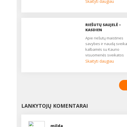
genetiškai modifikuotų
Skaityti daugiau
produktų (GMP) keliamo
rizikos aplinkai, žemės ū
ir žmonių sveikatai. Pag
Europos Sąjungos
RIEŠUTŲ SAUJELĖ –
reikalavimus genetiškai
KASDIEN
modifikuoti galima tik tri
Apie riešutų maistines
maisto produktus: sojas
savybes ir naudą sveika
kukurūzus ir rapsus. ...
kalbamės su Kauno
visuomenės sveikatos
centro Visuomenės
Skaityti daugiau
sveikatos saugos skyri
sveikatos ekologe Inga
VANAGIENE....
LANKYTOJŲ KOMENTARAI
milda