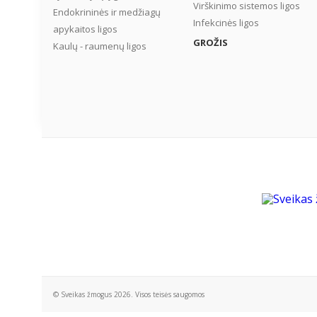
Virškinimo sistemos ligos
Endokrininės ir medžiagų
Infekcinės ligos
apykaitos ligos
GROŽIS
Kaulų - raumenų ligos
© Sveikas žmogus 2026. Visos teisės saugomos