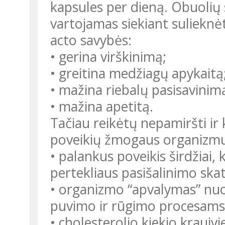
kapsules per dieną. Obuolių 
vartojamas siekiant sulieknėt
acto savybės:
• gerina virškinimą;
• greitina medžiagų apykaitą
• mažina riebalų pasisavinim
• mažina apetitą.
Tačiau reikėtų nepamiršti ir
poveikių žmogaus organizmui
• palankus poveikis širdžiai
pertekliaus pasišalinimo ska
• organizmo “apvalymas” nuo
puvimo ir rūgimo procesams
• cholesterolio kiekio kraujy