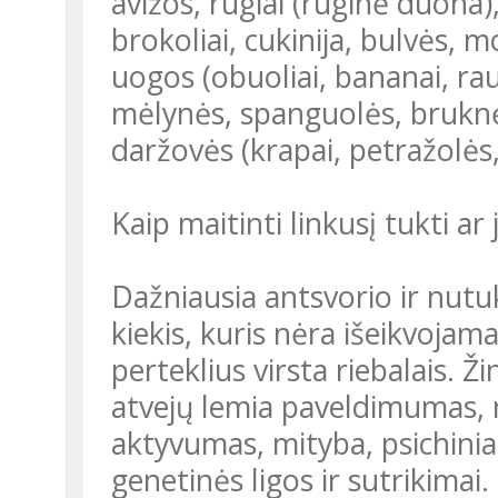
avižos, rugiai (ruginė duona)
brokoliai, cukinija, bulvės, mo
uogos (obuoliai, bananai, raud
mėlynės, spanguolės, bruknės
daržovės (krapai, petražolės
Kaip maitinti linkusį tukti ar
Dažniausia antsvorio ir nutuk
kiekis, kuris nėra išeikvojam
perteklius virsta riebalais. 
atvejų lemia paveldimumas, na
aktyvumas, mityba, psichiniai 
genetinės ligos ir sutrikimai.