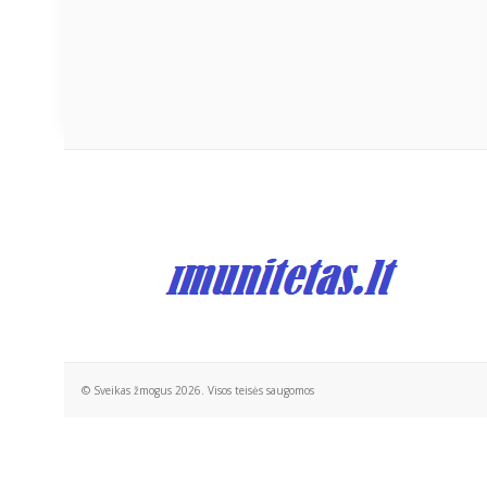
© Sveikas žmogus 2026. Visos teisės saugomos