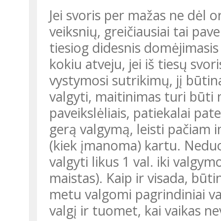
Jei svoris per mažas ne dėl o
veiksnių, greičiausiai tai pa
tiesiog didesnis domėjimasis 
kokiu atveju, jei iš tiesų svo
vystymosi sutrikimų, jį būtin
valgyti, maitinimas turi būti
paveikslėliais, patiekalai pat
gerą valgymą, leisti pačiam i
(kiek įmanoma) kartu. Neduok
valgyti likus 1 val. iki valgym
maistas). Kaip ir visada, būt
metu valgomi pagrindiniai val
valgį ir tuomet, kai vaikas 