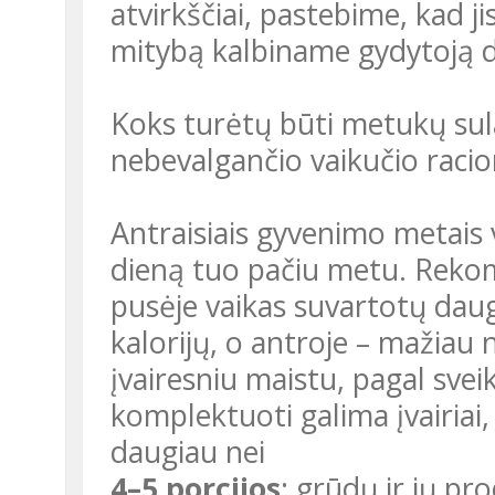
atvirkščiai, pastebime, kad ji
mitybą kalbiname gydytoją di
Koks turėtų būti metukų sul
nebevalgančio vaikučio raci
Antraisiais gyvenimo metais 
dieną tuo pačiu metu. Reko
pusėje vaikas suvartotų daug
kalorijų, o antroje – mažiau n
įvairesniu maistu, pagal sve
komplektuoti galima įvairia
daugiau nei
4–5 porcijos
: grūdų ir jų pr