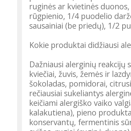
ruginės ar kvietinės duonos,
rūgpienio, 1/4 puodelio darž
sausainiai (be priedų), 1/2 pu
Kokie produktai didžiausi al
Dažniausi alerginių reakcijų s
kviečiai, žuvis, žemės ir lazdy
šokoladas, pomidorai, citrusin
rečiausiai sukeliantys alergine
keičiami alergiško vaiko valgi
kalakutiena), pieno produktai
konservantų, fermentinis sūris