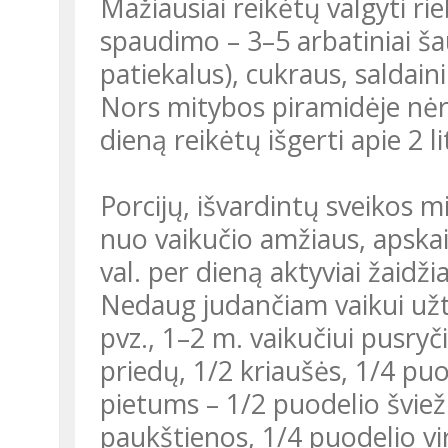
Mažiausiai reikėtų valgyti ri
spaudimo – 3–5 arbatiniai ša
patiekalus), cukraus, saldain
Nors mitybos piramidėje nėr
dieną reikėtų išgerti apie 2 
Porcijų, išvardintų sveikos m
nuo vaikučio amžiaus, apska
val. per dieną aktyviai žaidžia
Nedaug judančiam vaikui užt
pvz., 1–2 m. vaikučiui pusry
priedų, 1/2 kriaušės, 1/4 puo
pietums – 1/2 puodelio švieži
paukštienos, 1/4 puodelio vi