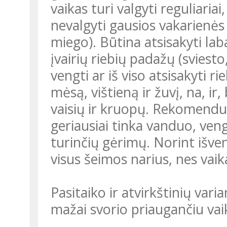
vaikas turi valgyti reguliariai,
nevalgyti gausios vakarienės (
miego). Būtina atsisakyti la
įvairių riebių padažų (sviest
vengti ar iš viso atsisakyti r
mėsą, vištieną ir žuvį, na, ir
vaisių ir kruopų. Rekomendu
geriausiai tinka vanduo, veng
turinčių gėrimų. Norint išven
visus šeimos narius, nes vai
Pasitaiko ir atvirkštinių varia
mažai svorio priaugančiu vai