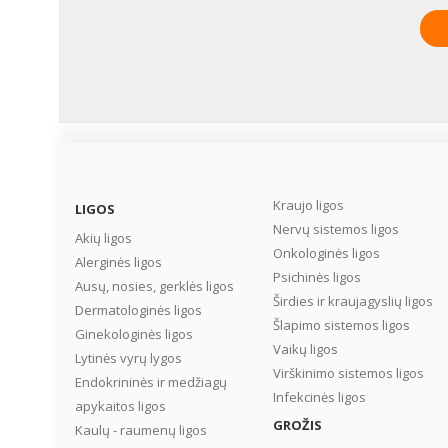
Kraujo ligos
LIGOS
Nervų sistemos ligos
Akių ligos
Onkologinės ligos
Alerginės ligos
Psichinės ligos
Ausų, nosies, gerklės ligos
Širdies ir kraujagyslių ligos
Dermatologinės ligos
Šlapimo sistemos ligos
Ginekologinės ligos
Vaikų ligos
Lytinės vyrų lygos
Virškinimo sistemos ligos
Endokrininės ir medžiagų
Infekcinės ligos
apykaitos ligos
GROŽIS
Kaulų - raumenų ligos