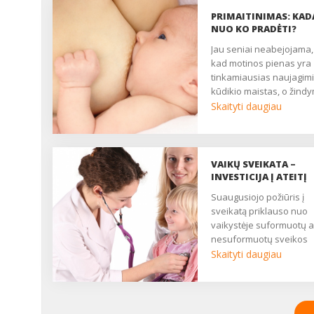
PRIMAITINIMAS: KADA
NUO KO PRADĖTI?
Jau seniai neabejojama,
kad motinos pienas yra
tinkamiausias naujagimi
kūdikio maistas, o žind
krūtimi turi didelį biologin
Skaityti daugiau
emocinį poveikį motinos 
kūdikio sveikatai. Žind
krūtimi – tai per visą
evoliucijos laiką
VAIKŲ SVEIKATA –
susidariusios grandinės
INVESTICIJA Į ATEITĮ
tęsimas (nėštumas –
Suaugusiojo požiūris į
gimdymas – laktacija), ta
sveikatą priklauso nuo
6 mėnesių kūdikiai turėt
vaikystėje suformuotų 
būti maitinami tik motin
nesuformuotų sveikos
pienu. Jame yra visų
gyvensenos įgūdžių.
Skaityti daugiau
kūdikiui reikalingų vitam
Nesveiki vaikai tampa
mikroelementų ir kitų
nesveikais gimdytojais, i
mažylio raidai svarbių
taip įsukamas žalingas
medžiagų, o dėl ypating
ratas. Norint iš jo ištrūkti