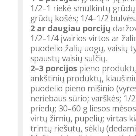
1/2–1 riekė smulkintų grūdų
grūdų košės; 1/4–1/2 bulvės
2 ar daugiau porcijų
daržovi
1/2–1/4 įvairios virtos ar žal
puodelio žalių uogų, vaisių ty
spaustų vaisių sulčių.
2–3 porcijos
pieno produktų,
ankštinių produktų, kiaušinių
puodelio pieno mišinio (vyre
neriebaus sūrio; varškės; 1/
priedų; 30–60 g liesos mėsos
virtų žirnių, pupelių; virtas k
trintų riešutų, sėklų (dedami