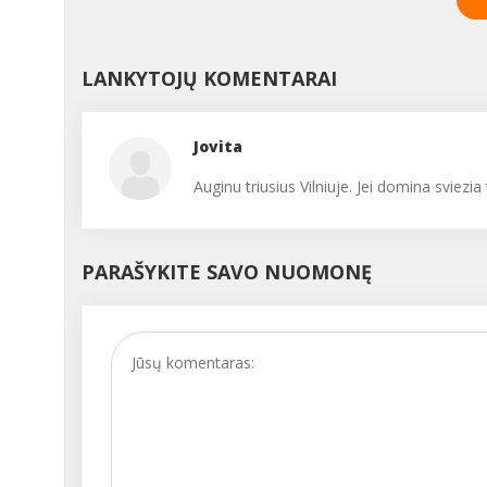
motinos pieno sudėties
arba nepatekti, o suau
visos šios medžiagos
būti sveikiems, ilgai išlikt
pasisavinamos geriau ne
darbingiems, tuo reikia
karvės ar ožkos pieno.
LANKYTOJŲ KOMENTARAI
pradėti rūpintis dar
Vyresnius kūdikius jau
vaikystėje. Statistikos
reikia primaitinti....
duomenimis, mūsų šalie
vaikų sveikata
Jovita
katastrofiškai blogėja, o
Auginu triusius Vilniuje. Jei domina sviezi
aktualiausios temos išli
sveikos gyvensenos
ugdymas, psichinė svei
ir infekcinės ligos. Apie t
PARAŠYKITE SAVO NUOMONĘ
kokie sprendimai šiose
srityse būtini, kalbamės
Vilniaus m. savivaldybė
Sveikatos komiteto
pirmininke Vitalija
Kliukiene....