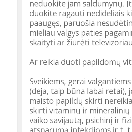
neduokite jam saldumynų. Įt
duokite ragauti nedideliais kie
paaugęs, paruošia nesudėting
mieliau valgys paties pagami
skaityti ar žiūrėti televizoria
Ar reikia duoti papildomų vi
Sveikiems, gerai valgantiems
(deja, taip būna labai retai)
maisto papildų skirti nereiki
skirti vitaminų ir mineralin
vaiko savijautą, psichinį ir fi
atsparumą infekcijoms ir t. t