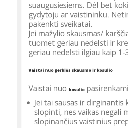
suaugusiesiems. Dėl bet koki
gydytoju ar vaistininku. Net
pakenkti sveikatai.
Jei mažylio skausmas/ karščiavimas nepraeina per 5-7 dienas,
tuomet geriau nedelsti ir krei
geriau nedelsti ilgiau kaip 1-
Vaistai nuo gerklės skausmo ir kosulio
Vaistai nuo
pasirenkami 
kosulio
Jei tai sausas ir dirginanti
slopinti, nes vaikas negali 
slopinančius vaistinius prep