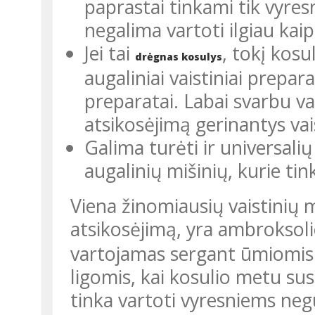
paprastai tinkami tik vyres
negalima vartoti ilgiau kaip
Jei tai
, tokį kosul
drėgnas kosulys
augaliniai vaistiniai prepara
preparatai. Labai svarbu v
atsikosėjimą gerinantys vai
Galima turėti ir universali
augalinių mišinių, kurie ti
Viena žinomiausių vaistinių medžiagų, padedančių palengvinti
atsikosėjimą, yra ambroksoli
vartojamas sergant ūmiomis 
ligomis, kai kosulio metu su
tinka vartoti vyresniems ne