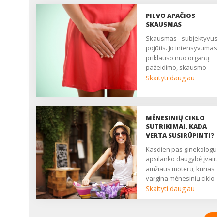
PILVO APAČIOS
SKAUSMAS
Skausmas - subjektyvus
pojūtis. Jo intensyvumas
priklauso nuo organų
pažeidimo, skausmo
slenksčio, centrinės ner
Skaityti daugiau
sistemos būklės. Daugy
moterų nuolat patiria
nuolatinį ar epizodinį
skausmą, kuris trukdo
MĖNESINIŲ CIKLO
gyventi, pailsėti, užmigti. 
SUTRIKIMAI. KADA
yra pagrindinis daugelio
VERTA SUSIRŪPINTI?
ginekologinių ligų
Kasdien pas ginekologus
simptomas. Nukenčia
apsilanko daugybė įvai
asmeninis, socialinis ir
amžiaus moterų, kurias
seksualinis gyvenimas,
vargina mėnesinių ciklo
moteris atrodo liguistai i
sutrikimai. Kartais gali
Skaityti daugiau
nuolat pavargusi....
užtekti tik menko streso,
didelio nuovargio, ir