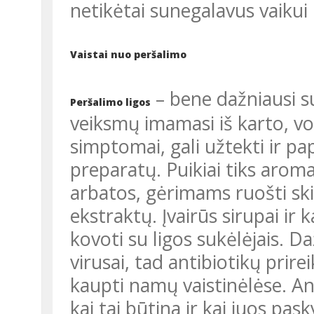
netikėtai sunegalavus vaikui 
Vaistai nuo peršalimo
– bene dažniausi su
Peršalimo ligos
veiksmų imamasi iš karto, vo
simptomai, gali užtekti ir pap
preparatų. Puikiai tiks arom
arbatos, gėrimams ruošti skir
ekstraktų. Įvairūs sirupai ir 
kovoti su ligos sukėlėjais. Da
virusai, tad antibiotikų prirei
kaupti namų vaistinėlėse. Ant
kai tai būtina ir kai juos pas