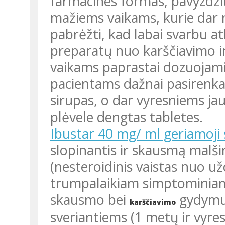
farmacines formas, pavyzdžiu
mažiems vaikams, kurie dar ne
pabrėžti, kad labai svarbu atk
preparatų nuo karščiavimo i
vaikams paprastai dozuojam
pacientams dažnai pasirenka
sirupas, o dar vyresniems ja
plėvele dengtas tabletes.
Ibustar 40 mg/ ml geriamoji
slopinantis ir skausmą malšin
(nesteroidinis vaistas nuo 
trumpalaikiam simptominiam 
skausmo bei
gydymui
karščiavimo
sveriantiems (1 metų ir vyre