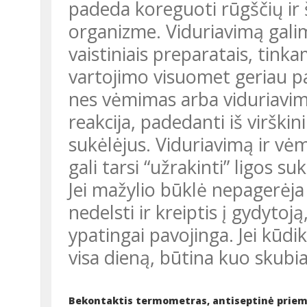
padeda koreguoti rūgščių ir
organizme. Viduriavimą galima
vaistiniais preparatais, tinka
vartojimo visuomet geriau pa
nes vėmimas arba viduriavi
reakcija, padedanti iš virškin
sukėlėjus. Viduriavimą ir v
gali tarsi “užrakinti” ligos su
Jei mažylio būklė nepagerėja per 1-3 dienas, tuomet geriau
nedelsti ir kreiptis į gydyto
ypatingai pavojinga. Jei kūdik
visa dieną, būtina kuo skubia
Bekontaktis termometras, antiseptinė priemonė