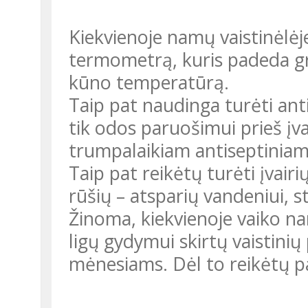
Kiekvienoje namų vaistinėlėje naudinga turėti ir bekontaktį
termometrą, kuris padeda gre
kūno temperatūrą.
Taip pat naudinga turėti antiseptinį purškalą, kuris tinkamas ne
tik odos paruošimui prieš įva
trumpalaikiam antiseptiniam
Taip pat reikėtų turėti įvairių pleistrų. Jų būna pačių įvairiausių
rūšių – atsparių vandeniui, ster
Žinoma, kiekvienoje vaiko namų vaistinėlėje turėtų būti ir lėtinių
ligų gydymui skirtų vaistini
mėnesiams. Dėl to reikėtų pa