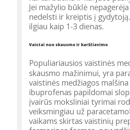
Jei mažylio būklė nepagerėja per 5-7 dienas, tuomet geriau
nedelsti ir kreiptis į gydytoją
ilgiau kaip 1-3 dienas.
Vaistai nuo skausmo ir karščiavimo
Populiariausios vaistinės me
skausmo mažinimui, yra para
vaistinės medžiagos malšina
ibuprofenas papildomai slopi
įvairūs moksliniai tyrimai ro
veiksmingiau už paracetamolį
vaikams skirtas vaistinių pr