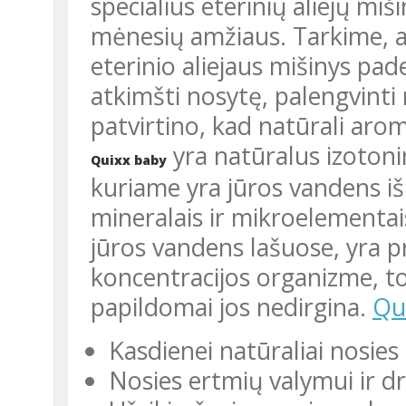
specialius eterinių aliejų mi
mėnesių amžiaus. Tarkime, au
eterinio aliejaus mišinys pade
atkimšti nosytę, palengvint
patvirtino, kad natūrali arom
yra natūralus izotoni
Quixx baby
kuriame yra jūros vandens i
mineralais ir mikroelementai
jūros vandens lašuose, yra pr
koncentracijos organizme, todė
papildomai jos nedirgina.
Qui
Kasdienei natūraliai nosies 
Nosies ertmių valymui ir d