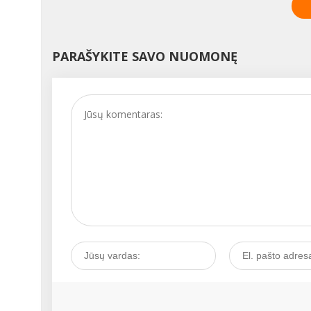
menstruacijos sutrinka.
Kiekviena moteris bent
kartą patiria nedidelių ci
nukrypimų, kurie nekeli
PARAŠYKITE SAVO NUOMONĘ
didelio pavojaus, tačiau
kartais tai gali būti
prasidedančios ligos
signalas. Kaip išgirsti tok
signalą ir juo pasirūpinti
Kalbamės su akušere-
ginekologe Vita
JAUNIŠKIENE....