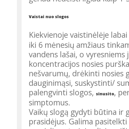
Vaistai nuo slogos
Kiekvienoje vaistinėlėje laba
iki 6 mėnesių amžiaus tinkam
vandens lašai, o vyresniems 
koncentracijos nosies purškal
nešvarumų, drėkinti nosies gl
dauginimąsi, suskystinti/ sum
palengvinti slogos,
, pe
sinusito
simptomus.
Vaikų slogą gydyti būtina ir geriausia tai daryti vos tik jai
prasidėjus. Galima pasitelkti