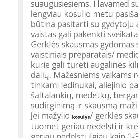
suaugusiesiems. Flavamed susk
lengviau kosulio metu pasišal
būtina pasitarti su gydytoju
vaistas gali pakenkti sveikata
Gerklės skausmas gydomas skausmą ir uždegimą mažinančiais
vaistiniais preparatais/ med
kurie gali turėti augalinės k
dalių. Mažesniems vaikams 
tinkami ledinukai, aliejinio 
šaltalankių, medetkų, bergam
sudirginimą ir skausmą mažin
Jei mažylio
/ gerklės sk
kosulys
tuomet geriau nedelsti ir krei
geriau nedelsti ilgiau kaip 1-