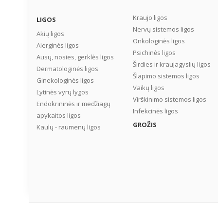
Kraujo ligos
LIGOS
Nervų sistemos ligos
Akių ligos
Onkologinės ligos
Alerginės ligos
Psichinės ligos
Ausų, nosies, gerklės ligos
Širdies ir kraujagyslių ligos
Dermatologinės ligos
Šlapimo sistemos ligos
Ginekologinės ligos
Vaikų ligos
Lytinės vyrų lygos
Virškinimo sistemos ligos
Endokrininės ir medžiagų
Infekcinės ligos
apykaitos ligos
GROŽIS
Kaulų - raumenų ligos