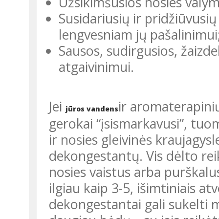
Užsikimšusios nosies valymu
Susidariusių ir pridžiūvusių
lengvesniam jų pašalinimui
Sausos, sudirgusios, žaizde
atgaivinimui.
Jei
ir aromaterapini
jūros vandens
gerokai “įsismarkavusi”, tuo
ir nosies gleivinės kraujagys
dekongestantų. Vis dėlto rei
nosies vaistus arba purškalus
ilgiau kaip 3-5, išimtiniais at
dekongestantai gali sukelti 