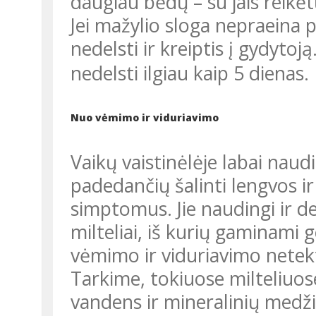
daugiau bėdų – su jais reikėtų
Jei mažylio sloga nepraeina per 7-10 dienas, tuomet geriau
nedelsti ir kreiptis į gydytoją.
nedelsti ilgiau kaip 5 dienas.
Nuo vėmimo ir viduriavimo
Vaikų vaistinėlėje labai naudinga turėti specialių mišinių,
padedančių šalinti lengvos ir
simptomus. Jie naudingi ir de
milteliai, iš kurių gaminami g
vėmimo ir viduriavimo netektą
Tarkime, tokiuose milteliuos
vandens ir mineralinių medži