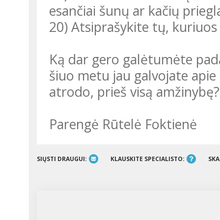
esančiai šunų ar kačių priegl
20) Atsiprašykite tų, kuriuos
Ką dar gero galėtumėte padaryti? Pasvarstykite – galbūt net ir
šiuo metu jau galvojate api
atrodo, prieš visą amžinybę?
Parengė Rūtelė Foktienė
SIŲSTI DRAUGUI:
KLAUSKITE SPECIALISTO:
SKA