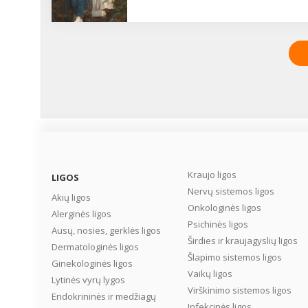
Kraujo ligos
LIGOS
Nervų sistemos ligos
Akių ligos
Onkologinės ligos
Alerginės ligos
Psichinės ligos
Ausų, nosies, gerklės ligos
Širdies ir kraujagyslių ligos
Dermatologinės ligos
Šlapimo sistemos ligos
Ginekologinės ligos
Vaikų ligos
Lytinės vyrų lygos
Virškinimo sistemos ligos
Endokrininės ir medžiagų
Infekcinės ligos