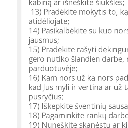
kabiną ar išneškite šiukšles;
13) Pradėkite mokytis to, ką labai norėtumėte išmokti, bet vis
atidėliojate;
14) Pasikalbėkite su kuo nors apie savo ir (arba) to žmogaus
jausmus;
15) Pradėkite rašyti dėkingumo dienoraštį – apibūdinkite, kas
gero nutiko šiandien darbe,
parduotuvėje;
16) Kam nors už ką nors padėkokite – už tai, kad jis yra, už tai,
kad Jus myli ir vertina ar už
pusryčius;
17) Iškepkite šventinių sau
18) Pagaminkite rankų darbo
19) Nuneškite skanėstų ar kitų reikalingų daiktų netoliese