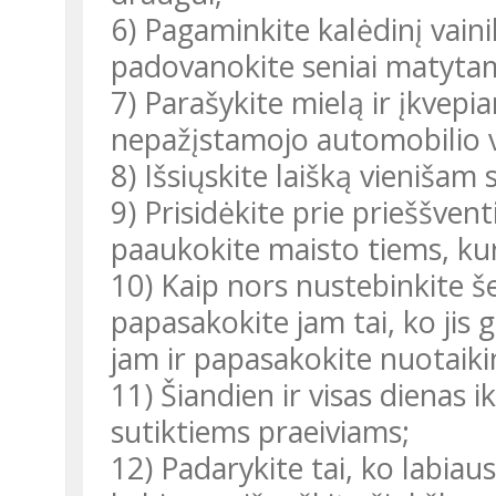
6) Pagaminkite kalėdinį vainiką ar rankų darbo dekoraciją ir
padovanokite seniai matyta
7) Parašykite mielą ir įkvepiantį laišką ir užkiškite jį už
nepažįstamojo automobilio v
8) Išsiųskite laišką vienišam 
9) Prisidėkite prie prieššventinio maisto atsargų rinkimo ir
paaukokite maisto tiems, kur
10) Kaip nors nustebinkite šeimos narį ar draugą, pavyzdžiui,
papasakokite jam tai, ko jis
jam ir papasakokite nuotaikin
11) Šiandien ir visas dienas iki švenčių (ir po jų) šypsokitės visiems
sutiktiems praeiviams;
12) Padarykite tai, ko labiausiai nesinori daryti – išvalykite dušo