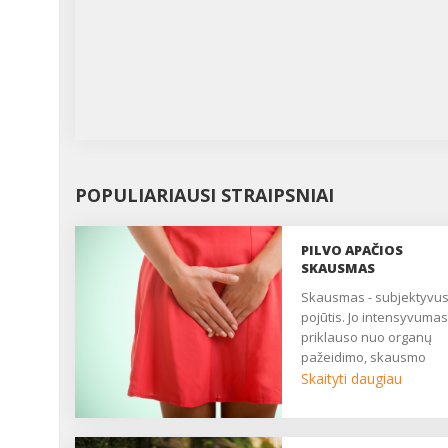
POPULIARIAUSI STRAIPSNIAI
PILVO APAČIOS
SKAUSMAS
Skausmas - subjektyvus
pojūtis. Jo intensyvumas
priklauso nuo organų
pažeidimo, skausmo
slenksčio, centrinės ner
Skaityti daugiau
sistemos būklės. Daugy
moterų nuolat patiria
nuolatinį ar epizodinį