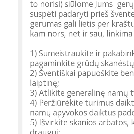
to norisi) siūlome Jums gerų
suspėti padaryti prieš švente
gerumas gali lietis per krašt
kam nors, net ir sau, linkima
1) Sumeistraukite ir pakabinkite paukščiams lesyklėlę arba
pagaminkite grūdų skanėstų
2) Šventiškai papuoškite bendrą erdvę – kieme esantį parką ar
laiptinę;
3) Atlikite generalinę namų 
4) Peržiūrėkite turimus daiktus ir geros kokybės drabužius bei
namų apyvokos daiktus padov
5) Išvirkite skanios arbatos, kavos ar kakavos šeimos nariui ar
draugui;