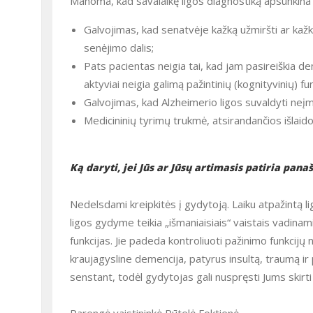
Manoma, kad savalaikę ligos diagnostiką apsunkina 
Galvojimas, kad senatvėje kažką užmiršti ar kažkai
senėjimo dalis;
Pats pacientas neigia tai, kad jam pasireiškia de
aktyviai neigia galimą pažintinių (kognityvinių) f
Galvojimas, kad Alzheimerio ligos suvaldyti ne
Medicininių tyrimų trukmė, atsirandančios išlaidos
Ką daryti, jei Jūs ar Jūsų artimasis patiria pan
Nedelsdami kreipkitės į gydytoją. Laiku atpažintą ligą daugeliu atvejų galima sėkmingai kontroliuoti. Daug vilties šios
ligos gydyme teikia „išmaniaisiais“ vaistais vadinam
funkcijas. Jie padeda kontroliuoti pažinimo funkcij
kraujagysline demencija, patyrus insultą, traumą ir p
senstant, todėl gydytojas gali nuspręsti Jums skirti