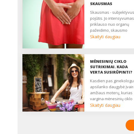
SKAUSMAS
Skausmas - subjektyvus
pojūtis. Jo intensyvumas
priklauso nuo organų
pažeidimo, skausmo
slenksčio, centrinės ner
Skaityti daugiau
sistemos būklės. Daugy
moterų nuolat patiria
nuolatinį ar epizodinį
skausmą, kuris trukdo
MĖNESINIŲ CIKLO
gyventi, pailsėti, užmigti. 
SUTRIKIMAI. KADA
yra pagrindinis daugelio
VERTA SUSIRŪPINTI?
ginekologinių ligų
Kasdien pas ginekologus
simptomas. Nukenčia
apsilanko daugybė įvai
asmeninis, socialinis ir
amžiaus moterų, kurias
seksualinis gyvenimas,
vargina mėnesinių ciklo
moteris atrodo liguistai i
sutrikimai. Kartais gali
Skaityti daugiau
nuolat pavargusi....
užtekti tik menko streso,
didelio nuovargio, ir
menstruacijos sutrinka.
Kiekviena moteris bent