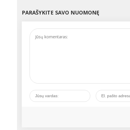
kartą patiria nedidelių ci
nukrypimų, kurie nekeli
PARAŠYKITE SAVO NUOMONĘ
didelio pavojaus, tačiau
kartais tai gali būti
prasidedančios ligos
signalas. Kaip išgirsti tok
signalą ir juo pasirūpinti
Kalbamės su akušere-
ginekologe Vita
JAUNIŠKIENE....