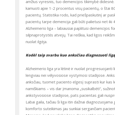
amžius vyresnis, tuo demencijos tikimybė didesnė. T
kamuoti apie 1-2 procentus visų pacientų, o štai 8
pacientų. Statistika rodo, kad priešpaskutinį ar pa
pacientų tarpe demencija gali būti palietusi net i
Alzheimerio liga – labiausiai paplitusi demencijos f
silpnaprotystės atvejų. Tai reiškia, kad ligos reik
nuolat ilgėja.
Kodėl taip svarbu kuo anksčiau diagnozuoti lig
Alzheimerio liga yra lėtinė ir nuolat progresuojanti liga, kurią ankstyvose vystymosi stadijose pažaboti kur kas
lengviau nei vėlyvosiose vystymosi stadijose. Anksty
anksčiau, tuomet paciento elgesį suprasti kur kas le
namiškiams – vis dar įmanoma „susikalbėti“, sužinoti
ankstyvosiose stadijose, pats pacientas gali nuspr
Labai gaila, tačiau ši liga itin dažnai diagnozuojama gana vėlai, kai svarbiausias pagalbos būdas tampa kuo didesnis
komforto suteikimas jau sunkiai sergančiam pacientui