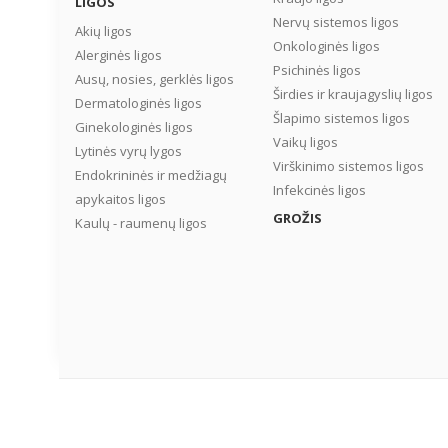
LIGOS
Nervų sistemos ligos
Akių ligos
Onkologinės ligos
Alerginės ligos
Psichinės ligos
Ausų, nosies, gerklės ligos
Širdies ir kraujagyslių ligos
Dermatologinės ligos
Šlapimo sistemos ligos
Ginekologinės ligos
Vaikų ligos
Lytinės vyrų lygos
Virškinimo sistemos ligos
Endokrininės ir medžiagų
Infekcinės ligos
apykaitos ligos
GROŽIS
Kaulų - raumenų ligos