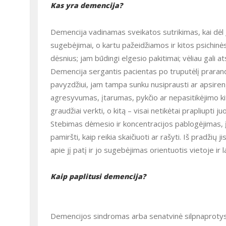
Kas yra demencija?
Demencija vadinamas sveikatos sutrikimas, kai dėl įvairių ligų, kuriomis serga pacientas, krenta jo intelektiniai
sugebėjimai, o kartu pažeidžiamos ir kitos psichinė
dėsnius; jam būdingi elgesio pakitimai; vėliau gali ats
Demencija sergantis pacientas po truputėlį praranda sugebėjimus pasirūpinti savimi ir tinkamai reikšti emocijas,
pavyzdžiui, jam tampa sunku nusiprausti ar apsireng
agresyvumas, įtarumas, pykčio ar nepasitikėjimo kit
graudžiai verkti, o kitą – visai netikėtai prapliupti ju
Stebimas dėmesio ir koncentracijos pablogėjimas, įvairūs orientacijos sutrikimai, mąstymo sulėtėjimas. Pacientas gali
pamiršti, kaip reikia skaičiuoti ar rašyti. Iš pradžių 
apie jį patį ir jo sugebėjimas orientuotis vietoje ir l
Kaip paplitusi demencija?
Demencijos sindromas arba senatvinė silpnaprotystė – dažnai pasitaikantis sveikatos sutrikimas. Kuo žmogaus