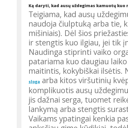
Ką daryti, kad ausų uždegimas kamuotų kuo 
Teigiama, kad ausų uždegimu dažniau serga tie vaikai, kurie
naudoja čiulptuką arba tie, 
mišiniais). Dėl šios priežas
ir stengtis kuo ilgiau, jei ti
Naudinga stiprinti vaiko org
patariama kuo daugiau laiko 
maitintis, kokybiškai ilsėtis.
arba kitos viršutinių kvėp
sloga
komplikuotis ausų uždegimu. J
jis dažnai serga, tuomet reik
lankymą arba stengtis surast
Vaikams ypatingai kenkia pa
anksčiau gimę kūdikiai, todė