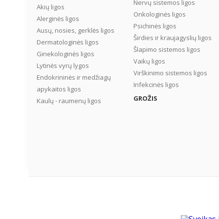
Nervų sistemos ligos
Akių ligos
Onkologinės ligos
Alerginės ligos
Psichinės ligos
Ausų, nosies, gerklės ligos
Širdies ir kraujagyslių ligos
Dermatologinės ligos
Šlapimo sistemos ligos
Ginekologinės ligos
Vaikų ligos
Lytinės vyrų lygos
Virškinimo sistemos ligos
Endokrininės ir medžiagų
Infekcinės ligos
apykaitos ligos
GROŽIS
Kaulų - raumenų ligos