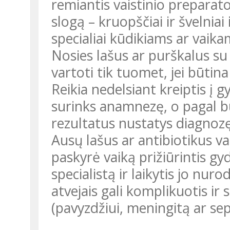
remiantis vaistinio preparato
slogą – kruopščiai ir švelniai
specialiai kūdikiams ar vaika
Nosies lašus ar purškalus s
vartoti tik tuomet, jei būtina 
Reikia nedelsiant kreiptis į gydytoją, kuris apžiūrės vaiko ausį ir
surinks anamnezę, o pagal 
rezultatus nustatys diagnozę
Ausų lašus ar antibiotikus va
paskyrė vaiką prižiūrintis gyd
specialistą ir laikytis jo nu
atvejais gali komplikuotis ir
(pavyzdžiui, meningitą ar sep