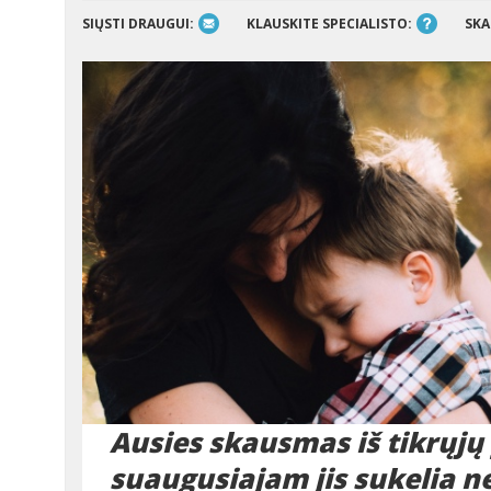
SIŲSTI DRAUGUI:
KLAUSKITE SPECIALISTO:
SKA
Ausies skausmas iš tikrųjų
suaugusiajam jis sukelia 