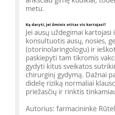
metu.
Ką daryti, jei ūminis otitas vis kartojasi?
Jei ausų uždegimai kartojasi itin dažnai, tuomet būtina
konsultuotis ausų, nosies, ge
(otorinolaringologu) ir ieško
paskiepyti tam tikromis vakci
gydyti kitus sveikatos sutriki
chirurginį gydymą. Dažnai pa
didelę riziką normaliai klauso
priežasčių ir rinktis tinkam
Autorius: farmacininkė Rūte