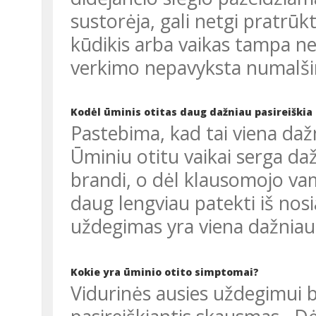
sustorėja, gali netgi pratrūk
kūdikis arba vaikas tampa ne
verkimo nepavyksta numalši
Kodėl ūminis otitas daug dažniau pasireiški
Pastebima, kad tai viena dažniausių kūdikių ir mažų vaikų ligų.
Ūminiu otitu vaikai serga da
brandi, o dėl klausomojo va
daug lengviau patekti iš nosi
uždegimas yra viena dažniau
Kokie yra ūminio otito simptomai?
Vidurinės ausies uždegimui būdingas labai stiprus ir staigiai