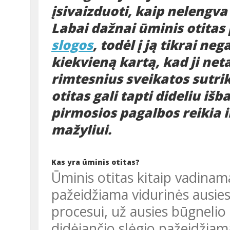
įsivaizduoti, kaip nelengva
Labai dažnai ūminis otitas
slogos
, todėl į ją tikrai n
kiekvieną kartą, kad ji net
rimtesnius sveikatos sutri
otitas gali tapti dideliu iš
pirmosios pagalbos reikia i
mažyliui.
Kas yra ūminis otitas?
Ūminis otitas kitaip vadinamas ausų uždegimu, kurio metu
pažeidžiama vidurinės ausie
procesui, už ausies būgnelio k
didėjančio slėgio pažeidžiama