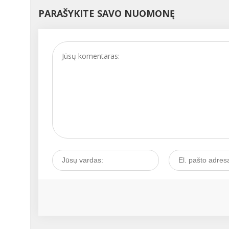
nukrypimų, kurie nekeli
PARAŠYKITE SAVO NUOMONĘ
didelio pavojaus, tačiau
kartais tai gali būti
prasidedančios ligos
signalas. Kaip išgirsti tok
signalą ir juo pasirūpinti
Kalbamės su akušere-
ginekologe Vita
JAUNIŠKIENE....