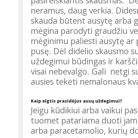
pasireiškiantis skausmas. Dė
neramus, daug verkia. Didesni
skauda būtent ausytę arba gal
mėgina parodyti graudžiu ve
mėginimu paliesti ausytę ar 
pusę. Dėl didelio skausmo su
uždegimui būdingas ir karšč
visai nebevalgo. Gali netgi su
ausies tekėti nemalonaus kv
Kaip elgtis prasidėjus ausų uždegimui?
Jeigu kūdikiui arba vaikui pasireiškia staigus ir stiprus skausmas,
tuomet patariama duoti jam
arba paracetamolio, kurių do