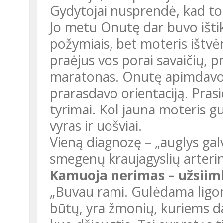
Gydytojai nusprendė, kad tok
Jo metu Onutę dar buvo ištik
požymiais, bet moteris ištvė
praėjus vos porai savaičių, 
maratonas. Onutę apimdavo p
prarasdavo orientaciją. Pras
tyrimai. Kol jauna moteris g
vyras ir uošviai.
Vieną diagnozę – „auglys galv
smegenų kraujagyslių arteri
Kamuoja nerimas – užsiim
„Buvau rami. Gulėdama ligoni
būtų, yra žmonių, kuriems dar