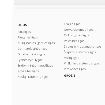
Kraujo ligos
LIGOS
Nervų sistemos ligos
Akių ligos
Onkologinės ligos
Alerginės ligos
Psichinės ligos
Ausų, nosies, gerklės ligos
Širdies ir kraujagyslių ligos
Dermatologinės ligos
Šlapimo sistemos ligos
Ginekologinės ligos
Vaikų ligos
Lytinės vyrų lygos
Virškinimo sistemos ligos
Endokrininės ir medžiagų
Infekcinės ligos
apykaitos ligos
GROŽIS
Kaulų - raumenų ligos