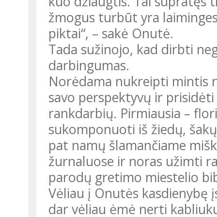
kuo džiaugtis. Tai supratęs t
žmogus turbūt yra laimingesni
piktai“, – sakė Onutė.
Tada sužinojo, kad dirbti neg
darbingumas.
Norėdama nukreipti mintis n
savo perspektyvų ir prisidėt
rankdarbių. Pirmiausia – flor
sukomponuoti iš žiedų, šakų 
pat namų šlamančiame miška
žurnaluose ir noras užimti ra
parodų gretimo miestelio bib
Vėliau į Onutės kasdienybę į
dar vėliau ėmė nerti kabliuku