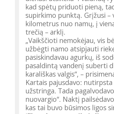
kad spėtų priduoti pieną, ta
supirkimo punktą. Grįžusi –
kilometrus nuo namų, į vienas 
trečią – arklį.
„Vaikščioti nemokėjau, vis b
užbėgti namo atsipjauti riekę
pasiskindavau agurkų, iš sod
pasaldintą vandenį suberti d
karališkas valgis“, – prisime
Kartais pajusdavo: nutirpsta 
užstringa. Tada pagalvodavo
nuovargio“. Naktį pailsėdavo
kas tai buvo būsimos ligos 