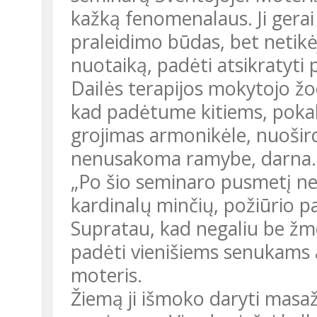
kažką fenomenalaus. Ji gerai
praleidimo būdas, bet netikėj
nuotaiką, padėti atsikratyti 
Dailės terapijos mokytojo žo
kad padėtume kitiems, pokalb
grojimas armonikėle, nuoširdi
nenusakoma ramybe, darna.
„Po šio seminaro pusmetį ne
kardinalų minčių, požiūrio pa
Supratau, kad negaliu be žmo
padėti vienišiems senukams 
moteris.
Žiemą ji išmoko daryti masa