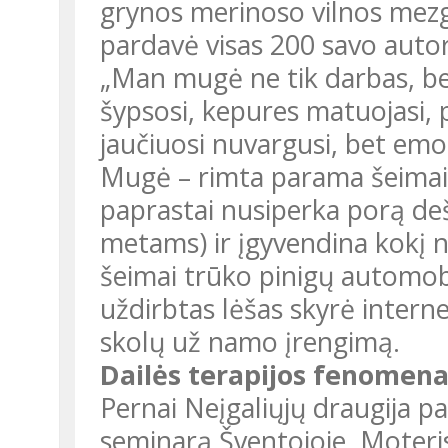
grynos merinoso vilnos mezg
pardavė visas 200 savo autor
„Man mugė ne tik darbas, b
šypsosi, kepures matuojasi, p
jaučiuosi nuvargusi, bet emoc
Mugė – rimta parama šeima
paprastai nusiperka porą deš
metams) ir įgyvendina kokį
šeimai trūko pinigų automobi
uždirbtas lėšas skyrė interne
skolų už namo įrengimą.
Dailės terapijos fenomen
Pernai Neįgaliųjų draugija pa
seminarą Šventojoje. Moteris