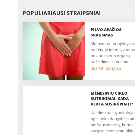
POPULIARIAUSI STRAIPSNIAI
PILVO APAČIOS
SKAUSMAS
Skausmas - subjektyvus
pojūtis. Jo intensyvumas
priklauso nuo organų
pažeidimo, skausmo
slenksčio, centrinės ner
Skaityti daugiau
sistemos būklės. Daugy
moterų nuolat patiria
nuolatinį ar epizodinį
skausmą, kuris trukdo
MĖNESINIŲ CIKLO
gyventi, pailsėti, užmigti. 
SUTRIKIMAI. KADA
yra pagrindinis daugelio
VERTA SUSIRŪPINTI?
ginekologinių ligų
Kasdien pas ginekologus
simptomas. Nukenčia
apsilanko daugybė įvai
asmeninis, socialinis ir
amžiaus moterų, kurias
seksualinis gyvenimas,
vargina mėnesinių ciklo
moteris atrodo liguistai i