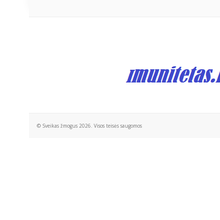
© Sveikas žmogus 2026. Visos teisės saugomos