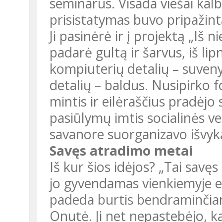
seminarus. Visada viešai kalb
prisistatymas buvo pripažint
Ji pasinėrė ir į projektą „Iš 
padarė gultą ir šarvus, iš lipn
kompiuterių detalių – suveny
detalių – baldus. Nusipirko 
mintis ir eilėraščius pradėjo 
pasiūlymų imtis socialinės ve
savanore suorganizavo išvyk
Savęs atradimo metai
Iš kur šios idėjos? „Tai savęs
jo gyvendamas vienkiemyje es
padeda burtis bendraminčiams
Onutė. Ji net nepastebėjo, k