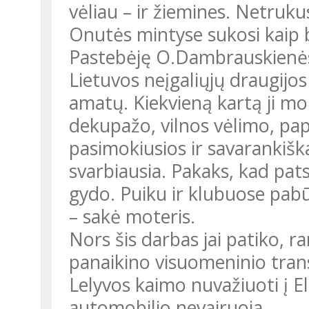
vėliau – ir žiemines. Netruku
Onutės mintyse sukosi kaip bi
Pastebėję O.Dambrauskienės
Lietuvos neįgaliųjų draugijos
amatų. Kiekvieną kartą ji mo
dekupažo, vilnos vėlimo, pa
pasimokiusios ir savarankiška
svarbiausia. Pakaks, kad pats
gydo. Puiku ir klubuose pabūt
– sakė moteris.
Nors šis darbas jai patiko, 
panaikino visuomeninio trans
Lelyvos kaimo nuvažiuoti į 
automobilio nevairuoja.