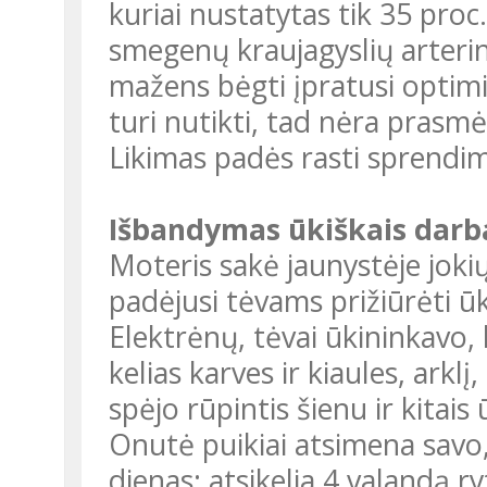
kuriai nustatytas tik 35 pro
smegenų kraujagyslių arteri
mažens bėgti įpratusi optimi
turi nutikti, tad nėra prasmė
Likimas padės rasti sprendi
Išbandymas ūkiškais darb
Moteris sakė jaunystėje jokių
padėjusi tėvams prižiūrėti ū
Elektrėnų, tėvai ūkininkavo, 
kelias karves ir kiaules, arkl
spėjo rūpintis šienu ir kitais 
Onutė puikiai atsimena savo
dienas: atsikelia 4 valandą ry