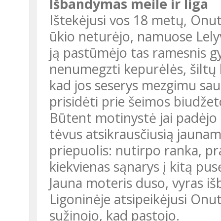
Išbandymas meile ir liga
Ištekėjusi vos 18 metų, Onut
ūkio neturėjo, namuose Lely
ją pastūmėjo tas ramesnis g
nenumegzti kepurėlės, šiltų 
kad jos seserys mezgimu sau 
prisidėti prie šeimos biudžet
Būtent motinystė jai padėjo s
tėvus atsikrausčiusią jauna
priepuolis: nutirpo ranka, pr
kiekvienas sąnarys į kitą pusę i
Jauna moteris duso, vyras išb
Ligoninėje atsipeikėjusi Onu
sužinojo, kad pastojo.