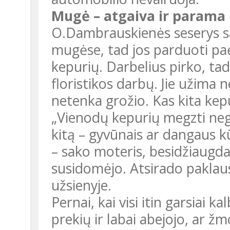
Mugė – atgaiva ir parama
O.Dambrauskienės seserys sa
mugėse, tad jos parduoti paė
kepurių. Darbelius pirko, tad
floristikos darbų. Jie užima 
netenka grožio. Kas kita kep
„Vienodų kepurių megzti nega
kitą – gyvūnais ar dangaus kū
– sako moteris, besidžiaugd
susidomėjo. Atsirado paklaus
užsienyje.
Pernai, kai visi itin garsiai k
prekių ir labai abejojo, ar ž