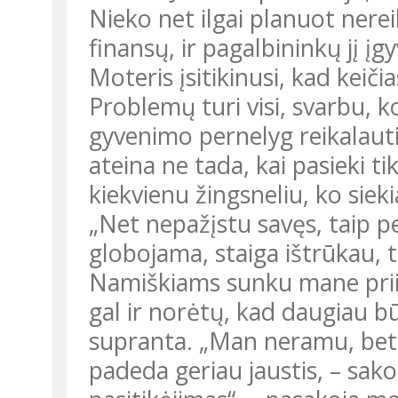
Nieko net ilgai planuot nere
finansų, ir pagalbininkų jį įg
Moteris įsitikinusi, kad keiči
Problemų turi visi, svarbu, k
gyvenimo pernelyg reikalauti,
ateina ne tada, kai pasieki tik
kiekvienu žingsneliu, ko sieki
„Net nepažįstu savęs, taip p
globojama, staiga ištrūkau, 
Namiškiams sunku mane priim
gal ir norėtų, kad daugiau 
supranta. „Man neramu, bet ne
padeda geriau jaustis, – sako