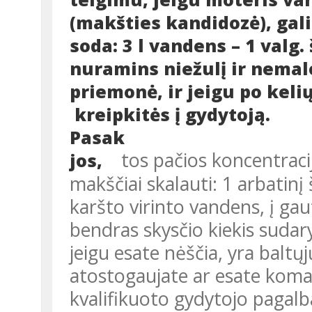
(makšties kandidozė), gali
soda: 3 l vandens – 1 valg
nuramins niežulį ir nemalo
priemonė, ir jeigu po keli
kreipkitės į gydytoją.
Pasak
tos pačios koncentracij
jos,
makščiai skalauti: 1 arbatinį 
karšto virinto vandens, į gau
bendras skysčio kiekis sudary
jeigu esate nėščia, yra baltų
atostogaujate ar esate koman
kvalifikuoto gydytojo pagalb