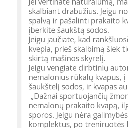
Jei vertinate natūralumą, maistinė soda gali puikiai pagelbėti
skalbiant drabužius. Jeigu no
spalvą ir pašalinti prakaito 
įberkite šaukštą sodos.
Jeigu jaučiate, kad rankšluosčiai, patalynė, kojinės nemaloniai
kvepia, prieš skalbimą šiek t
skirtą mašinos skyrelį.
Jeigu vengiate dirbtinių automobilio kvapiklių ir norite pašalinti
nemalonius rūkalų kvapus, į 
šaukštelį sodos, ir kvapas a
„Dažnai sportuojančių žmonių sportinė avalynė skleidžia
nemalonų prakaito kvapą, ilgai
sporos. Jeigu nėra galimybės 
komplektus, po treniruotės b