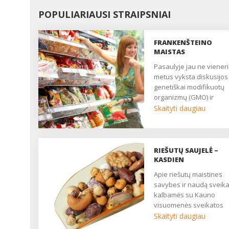
POPULIARIAUSI STRAIPSNIAI
FRANKENŠTEINO
MAISTAS
Pasaulyje jau ne vienerius
metus vyksta diskusijos
genetiškai modifikuotų
organizmų (GMO) ir
genetiškai modifikuotų
Skaityti daugiau
produktų (GMP) keliamo
rizikos aplinkai, žemės ū
ir žmonių sveikatai. Pag
Europos Sąjungos
RIEŠUTŲ SAUJELĖ –
reikalavimus genetiškai
KASDIEN
modifikuoti galima tik tri
Apie riešutų maistines
maisto produktus: sojas
savybes ir naudą sveika
kukurūzus ir rapsus. ...
kalbamės su Kauno
visuomenės sveikatos
centro Visuomenės
Skaityti daugiau
sveikatos saugos skyri