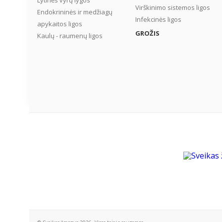
Lytinės vyrų lygos
Virškinimo sistemos ligos
Endokrininės ir medžiagų
Infekcinės ligos
apykaitos ligos
GROŽIS
Kaulų - raumenų ligos