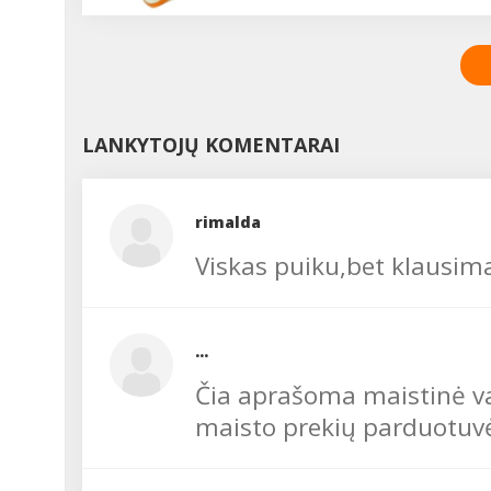
sveikatos ekologe Inga
VANAGIENE....
LANKYTOJŲ KOMENTARAI
rimalda
Viskas puiku,bet klausima
...
Čia aprašoma maistinė va
maisto prekių parduotuv