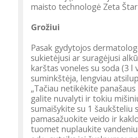
maisto technologė Zeta Štar
Grožiui
Pasak gydytojos dermatologės Daivos Stanienės, jeigu yra
sukietėjusi ar suragėjusi alk
karštas voneles su soda (3 l
suminkštėja, lengviau atsilup
„Tačiau netikėkite panašaus t
galite nuvalyti ir tokiu miši
sumaišykite su 1 šaukšteliu s
pamasažuokite veido ir kaklo
tuomet nuplaukite vandeniu. 