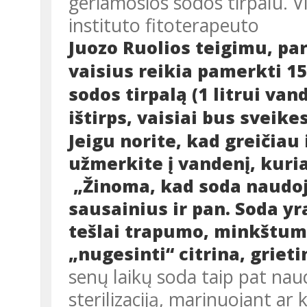
geriamosios sodos tirpalu. V
instituto fitoterapeuto
Juozo Ruolios teigimu, pa
vaisius reikia pamerkti 1
sodos tirpalą (1 litrui va
ištirps, vaisiai bus sveike
Jeigu norite, kad greičiau 
užmerkite į vandenį, kuria
„Žinoma, kad soda naudoj
sausainius ir pan. Soda yra
tešlai trapumo, minkštum
„nugesinti“ citrina, griet
senų laikų soda taip pat nau
sterilizaciją, marinuojant ar