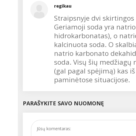
regikau
Straipsnyje dvi skirting
Geriamoji soda yra natri
hidrokarbonatas), o natr
kalcinuota soda. O skalbi
natrio karbonato dekahid
soda. Visų šių medžiagų 
(gal pagal spėjimą) kas i
paminėtose situacijose.
PARAŠYKITE SAVO NUOMONĘ