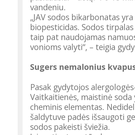
vandeniu.
„JAV sodos bikarbonatas yra registruotas kaip aplinkai saugus
biopesticidas. Sodos tirpalas 
taip pat naudojamas namuo
vonioms valyti“, –
teigia gydy
Sugers nemalonius kvapu
Pasak gydytojos alergologės-pulmonologės dr. Eglės
Vaitkaitienės, maistinė soda
cheminis elementas. Nedideli
šaldytuve padės išsaugoti ge
sodos pakeisti šviežia.