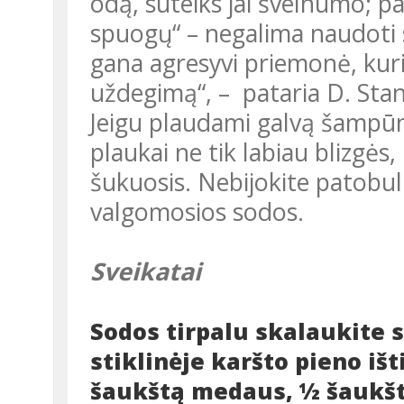
odą, suteiks jai švelnumo; pa
spuogų“ – negalima naudoti s
gana agresyvi priemonė, kuri g
uždegimą“, – pataria D. Stan
Jeigu plaudami galvą šampūnu, į jį įbersite truputį sodos, išplauti
plaukai ne tik labiau blizgės,
šukuosis. Nebijokite patobu
valgomosios sodos.
Sveikatai
Sodos tirpalu skalaukite 
stiklinėje karšto pieno išt
šaukštą medaus, ½ šaukšte