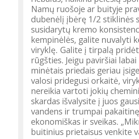
Namų ruošoje ar buityje pravers sodos tirpalas. Jį pasigaminsite į
dubenėlį įbėrę 1/2 stiklinės 
susidarytų kremo konsistencij
kempinėlės, galite nuvalyti k
viryklę. Galite į tirpalą pridė
rūgšties. Jeigu paviršiai labai
minėtais priedais geriau įsig
valosi pridegusi orkaitė, viry
nereikia vartoti jokių chemin
skardas išvalysite į juos gaus
vandens ir trumpai pakaitinę
ekonomiškas ir sveikas. „Mik
buitinius prietaisus venkite