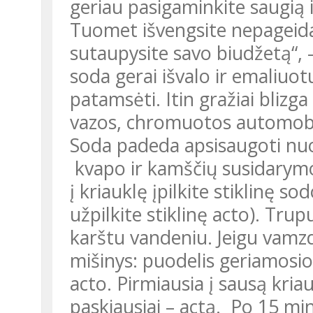
geriau pasigaminkite saugią 
Tuomet išvengsite nepageidau
sutaupysite savo biudžetą“, –
soda gerai išvalo ir emaliuotu
patamsėti. Itin gražiai blizga
vazos, chromuotos automobil
Soda padeda apsisaugoti nuo nemalonaus kanalizacijos vamzdžių
kvapo ir kamščių susidarymo.
į kriauklę įpilkite stiklinę so
užpilkite stiklinę acto). Tru
karštu vandeniu. Jeigu vamzd
mišinys: puodelis geriamosio
acto. Pirmiausia į sausą kria
paskiausiai – actą. Po 15 mi