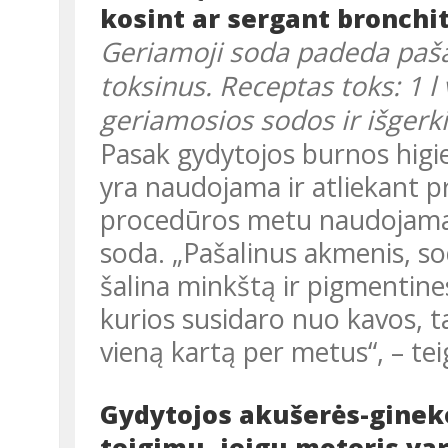
kosint ar sergant bronchi
Geriamoji soda padeda pašal
toksinus. Receptas toks: 1 l 
geriamosios sodos ir išgerki
Pasak gydytojos burnos higienistės Odetos Žaltauskienės, soda
yra naudojama ir atliekant p
procedūros metu naudojamas 
soda. „Pašalinus akmenis, s
šalina minkštą ir pigmentine
kurios susidaro nuo kavos, t
vieną kartą per metus“, – tei
Gydytojos akušerės-ginek
teigimu, jeigu moteris var