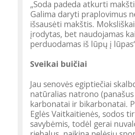
„Soda padeda atkurti makšties pH (rūgščių šarmų pusiausvyrą).
Galima daryti praplovimus ne
išsausėti makštis. Mokslišk
įrodytas, bet naudojamas kai
perduodamas iš lūpų į lūpas“
Sveikai buičiai
Jau senovės egiptiečiai skalbdami naudojo gamtoje atrastas
natūralias natrono (panašus 
karbonatai ir bikarbonatai.
Eglės Vaitkaitienės, sodos t
savybėmis, todėl gerai nuvalo
riebalus, naikina pelėsių spo