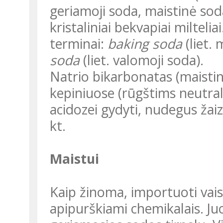
geriamoji soda, maistinė soda
kristaliniai bekvapiai milteli
terminai:
baking soda
(liet.
soda
(liet. valomoji soda).
Natrio bikarbonatas (maistinė soda) plačiai vartojama buityje,
kepiniuose (rūgštims neutral
acidozei gydyti, nudegus žai
kt.
Maistui
Kaip žinoma, importuoti vaisiai ir daržovės ilgiau negenda, nes yra
apipurškiami chemikalais. Juo