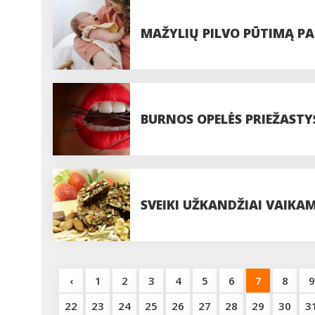
MAŽYLIŲ PILVO PŪTIMĄ P
BURNOS OPELĖS PRIEŽASTY
IKI SUNKIŲ SISTEMINIŲ LI
SVEIKI UŽKANDŽIAI VAIKAMS
‹
1
2
3
4
5
6
7
8
9
22
23
24
25
26
27
28
29
30
3