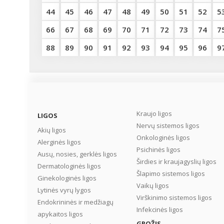
44
45
46
47
48
49
50
51
52
5
66
67
68
69
70
71
72
73
74
7
88
89
90
91
92
93
94
95
96
9
Kraujo ligos
LIGOS
Nervų sistemos ligos
Akių ligos
Onkologinės ligos
Alerginės ligos
Psichinės ligos
Ausų, nosies, gerklės ligos
Širdies ir kraujagyslių ligos
Dermatologinės ligos
Šlapimo sistemos ligos
Ginekologinės ligos
Vaikų ligos
Lytinės vyrų lygos
Virškinimo sistemos ligos
Endokrininės ir medžiagų
Infekcinės ligos
apykaitos ligos
GROŽIS