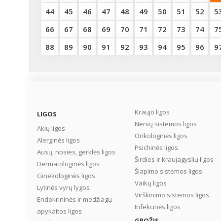
44
45
46
47
48
49
50
51
52
5
66
67
68
69
70
71
72
73
74
7
88
89
90
91
92
93
94
95
96
9
Kraujo ligos
LIGOS
Nervų sistemos ligos
Akių ligos
Onkologinės ligos
Alerginės ligos
Psichinės ligos
Ausų, nosies, gerklės ligos
Širdies ir kraujagyslių ligos
Dermatologinės ligos
Šlapimo sistemos ligos
Ginekologinės ligos
Vaikų ligos
Lytinės vyrų lygos
Virškinimo sistemos ligos
Endokrininės ir medžiagų
Infekcinės ligos
apykaitos ligos
GROŽIS