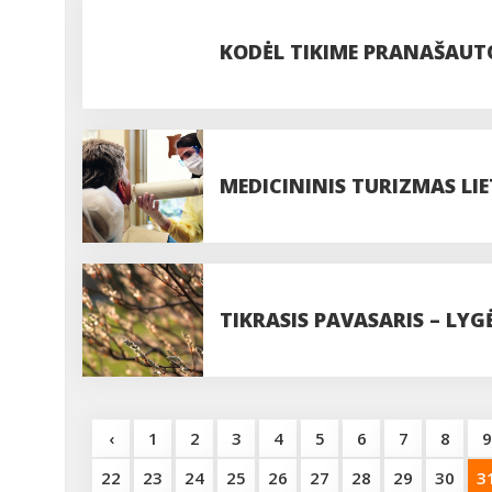
KODĖL TIKIME PRANAŠAUT
MEDICININIS TURIZMAS LIE
TIKRASIS PAVASARIS – LYG
‹
1
2
3
4
5
6
7
8
9
22
23
24
25
26
27
28
29
30
3