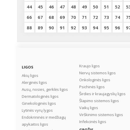
44
45
46
47
48
49
50
51
52
5
66
67
68
69
70
71
72
73
74
7
88
89
90
91
92
93
94
95
96
9
Kraujo ligos
LIGOS
Nervų sistemos ligos
Akių ligos
Onkologinės ligos
Alerginės ligos
Psichinės ligos
Ausų, nosies, gerklės ligos
Širdies ir kraujagyslių ligos
Dermatologinės ligos
Šlapimo sistemos ligos
Ginekologinės ligos
Vaikų ligos
Lytinės vyrų lygos
Virškinimo sistemos ligos
Endokrininės ir medžiagų
Infekcinės ligos
apykaitos ligos
GROŽIS