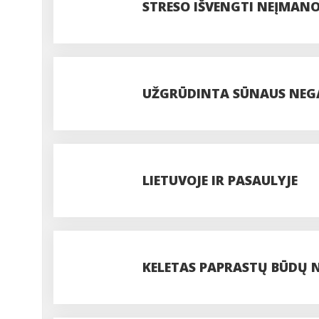
STRESO IŠVENGTI NEĮMANO
„NEIMK Į GALVĄ“ ŠIUOLAIK
UŽGRŪDINTA SŪNAUS NEGAL
NESUŽLUGDO GYVENIMO, JĮ
LIETUVOJE IR PASAULYJE
KELETAS PAPRASTŲ BŪDŲ 