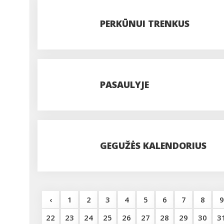
PERKŪNUI TRENKUS
PASAULYJE
GEGUŽĖS KALENDORIUS
‹
1
2
3
4
5
6
7
8
9
22
23
24
25
26
27
28
29
30
3