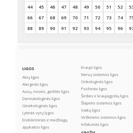
44
45
46
47
48
49
50
51
52
5
66
67
68
69
70
71
72
73
74
7
88
89
90
91
92
93
94
95
96
9
Kraujo ligos
LIGOS
Nervų sistemos ligos
Akių ligos
Onkologinės ligos
Alerginės ligos
Psichinės ligos
Ausų, nosies, gerklės ligos
Širdies ir kraujagyslių ligos
Dermatologinės ligos
Šlapimo sistemos ligos
Ginekologinės ligos
Vaikų ligos
Lytinės vyrų lygos
Virškinimo sistemos ligos
Endokrininės ir medžiagų
Infekcinės ligos
apykaitos ligos
GROŽIS