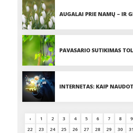
AUGALAI PRIE NAMŲ – IR G
PAVASARIO SUTIKIMAS TO
INTERNETAS: KAIP NAUDOTI
‹
1
2
3
4
5
6
7
8
9
22
23
24
25
26
27
28
29
30
3