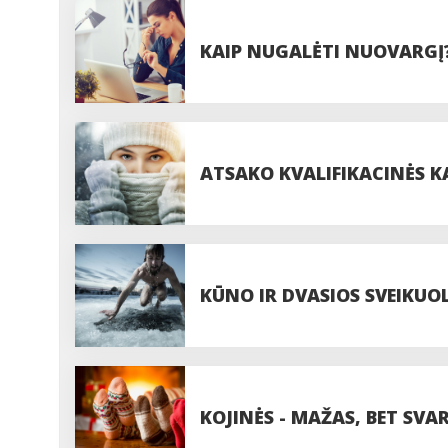
KAIP NUGALĖTI NUOVARGĮ
ATSAKO KVALIFIKACINĖS K
FARMACINĖS HOMEOPATIJO
KŪNO IR DVASIOS SVEIKUOL
PAPEČKYS
KOJINĖS - MAŽAS, BET SV