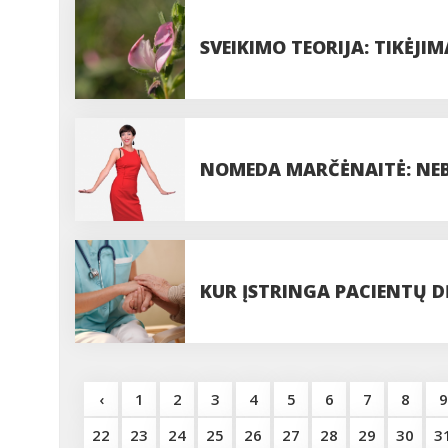
SVEIKIMO TEORIJA: TIKĖJIM
NOMEDA MARČĖNAITĖ: NEB
KUR ĮSTRINGA PACIENTŲ 
‹
1
2
3
4
5
6
7
8
9
22
23
24
25
26
27
28
29
30
3