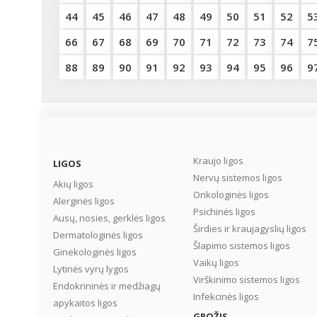
44
45
46
47
48
49
50
51
52
5
66
67
68
69
70
71
72
73
74
7
88
89
90
91
92
93
94
95
96
9
Kraujo ligos
LIGOS
Nervų sistemos ligos
Akių ligos
Onkologinės ligos
Alerginės ligos
Psichinės ligos
Ausų, nosies, gerklės ligos
Širdies ir kraujagyslių ligos
Dermatologinės ligos
Šlapimo sistemos ligos
Ginekologinės ligos
Vaikų ligos
Lytinės vyrų lygos
Virškinimo sistemos ligos
Endokrininės ir medžiagų
Infekcinės ligos
apykaitos ligos
GROŽIS