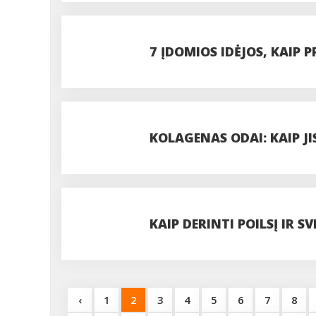
7 ĮDOMIOS IDĖJOS, KAIP 
KOLAGENAS ODAI: KAIP JI
IŠVAIZDOS?
KAIP DERINTI POILSĮ IR 
‹
1
2
3
4
5
6
7
8