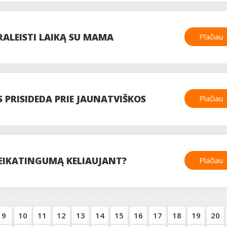
PRALEISTI LAIKĄ SU MAMA
Plačiau
S PRISIDEDA PRIE JAUNATVIŠKOS
Plačiau
SVEIKATINGUMĄ KELIAUJANT?
Plačiau
9
10
11
12
13
14
15
16
17
18
19
20