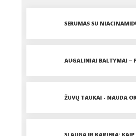
SERUMAS SU NIACINAMIDU 
VEIKSMINGAS?
AUGALINIAI BALTYMAI – P
SEZONINIŲ LIGŲ SU TIN
ŽUVŲ TAUKAI - NAUDA OR
REIKALINGI
SLAUGA IR KARJERA: KAI