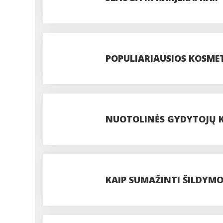
SĄLYGAS PER KRYPTING
POPULIARIAUSIOS KOSME
NUOTOLINĖS GYDYTOJŲ K
O KADA BŪTINAS VIZITAS
KAIP SUMAŽINTI ŠILDYM