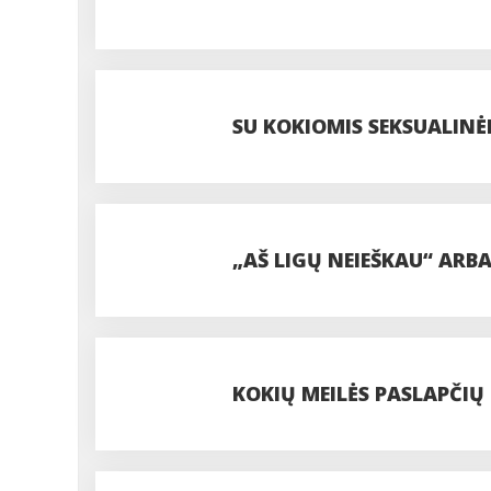
SU KOKIOMIS SEKSUALINĖ
RAUDONŲJŲ ŽIBINTŲ KVA
„AŠ LIGŲ NEIEŠKAU“ ARBA
GYDYTOJUS?
KOKIŲ MEILĖS PASLAPČIŲ