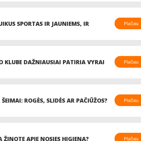
UIKUS SPORTAS IR JAUNIEMS, IR
Plačiau
NĖMS
 KLUBE DAŽNIAUSIAI PATIRIA VYRAI
Plačiau
 ŠEIMAI: ROGĖS, SLIDĖS AR PAČIŪŽOS?
Plačiau
Ą ŽINOTE APIE NOSIES HIGIENĄ?
Plačiau