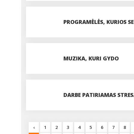
PROGRAMĖLĖS, KURIOS SE
PASITIKĖTI?
MUZIKA, KURI GYDO
DARBE PATIRIAMAS STRES
‹
1
2
3
4
5
6
7
8