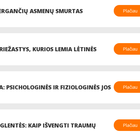
 SERGANČIŲ ASMENŲ SMURTAS
Plačiau
RIEŽASTYS, KURIOS LEMIA LĖTINĖS
Plačiau
IGOS (LOPL) ATSIRADIMĄ
JA: PSICHOLOGINĖS IR FIZIOLOGINĖS JOS
Plačiau
GLENTĖS: KAIP IŠVENGTI TRAUMŲ
Plačiau