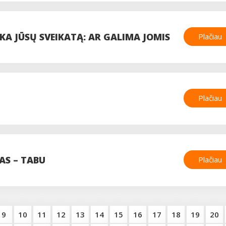
KA JŪSŲ SVEIKATĄ: AR GALIMA JOMIS
Plačiau
Plačiau
AS – TABU
Plačiau
9
10
11
12
13
14
15
16
17
18
19
20