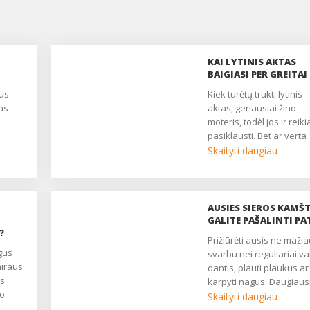
KAI LYTINIS AKTAS
BAIGIASI PER GREITAI
Kiek turėtų trukti lytinis
as
aktas, geriausiai žino
moteris, todėl jos ir reiki
pasiklausti. Bet ar verta
ervų
patikėti, kai ji meilikauja
Skaityti daugiau
gybė
sako, jog jai užtenka ir t
sekundžių? Greičiausiai
protinga ir mylinti moteri
labai nenusimins dėl kel
AUSIES SIEROS KAMŠT
. Jis
per greitai išsiveržusios
GALITE PAŠALINTI PA
io
?
sėklos kartų, bet jeigu ta
Prižiūrėti ausis ne mažiau
atsitinka visada?
svarbu nei reguliariai val
Paguodžiant galima
airaus
dantis, plauti plaukus ar
r
pasakyti, kad priešlaikin
as
karpyti nagus. Daugiaus
,
ejakuliacija - lengviausia
lo
ausų priežiūros sunku
Skaityti daugiau
 ir
išsprendžiama seksuali
sukelia joje