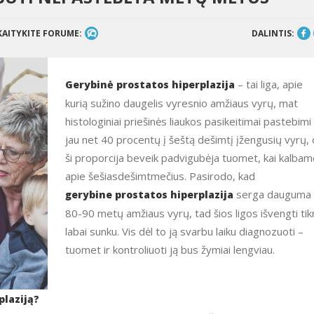
KAITYKITE FORUME:
DALINTIS:
– tai liga, apie
Gerybinė prostatos hiperplazija
kurią sužino daugelis vyresnio amžiaus vyrų, mat
histologiniai priešinės liaukos pasikeitimai pastebimi
jau net 40 procentų į šeštą dešimtį įžengusių vyrų, 
ši proporcija beveik padvigubėja tuomet, kai kalba
apie šešiasdešimtmečius. Pasirodo, kad
serga dauguma
gerybine prostatos hiperplazija
80-90 metų amžiaus vyrų, tad šios ligos išvengti tik
labai sunku. Vis dėl to ją svarbu laiku diagnozuoti –
tuomet ir kontroliuoti ją bus žymiai lengviau.
plaziją?