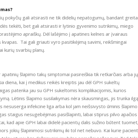
gumas?
čių pokyčių gali atsirasti ne tik didelių nepatogumų, bandant greita
adės tekėti, bet gali atsirasti ir lytinio gyvenimo sutrikimų, miego
rastėjimo apraiškų. Dėl lašėjimo į apatines kelnes ar įvairaus
 kvapas. Tai gali griauti vyro pasitikėjimą savimi, reikšmingai
ai kurių svarbių planų.
ia diena, kai į medikus reikės kreiptis jau dėl GPH sukeltų
aigas patenka jau su GPH sukeltomis komplikacijomis, kurios
ikymą. Lėtinis šlapimo susilaikymas nėra skausmingas, jis trunka ilg
ntas nesuserga infekcine liga arba kol jam neišsivysto ūminis šlapimo
as staigus nesugebėjimas pasišlapinti, labai stiprus pilvo apačios
ai, kad apie GPH labai didelė pacientų dalis sužino būtent tuomet
nors jokių šlapinimosi sutrikimų iki tol net nebuvo. Kai kurie pacient