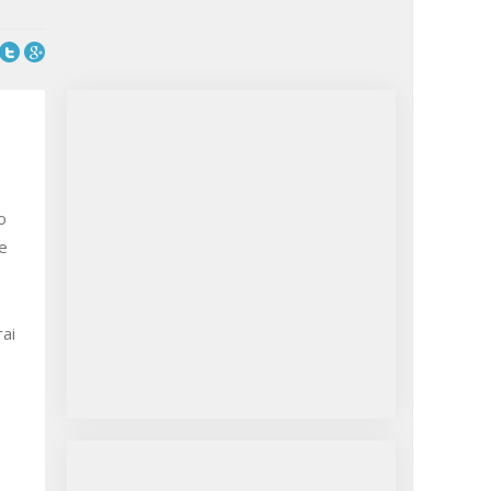
o
me
rai