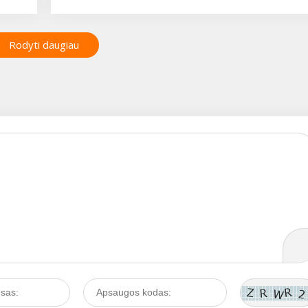
problema....
so,
besikaupiančios tąsios,
geltonos išskyros - ausi
a.
siera. Šių išskyrų kiekis 
Rodyti daugiau
t
individualus: vieniems j
ciklo
gaminasi tiek mažai, kad 
lia
niekada nesikaupia, tuo
au
tarpu kitų ausyse kamšč
susidaro kas du trys
mėnesiai. Nepamanykite
okį
jog ausies siera tik teiki
ti?
rūpesčių - ji yra labai sv
bei naudinga, nes apsa
ausų landas (nuo būgne
iki išorinės ausies) nuo
dulkių, bakterijų ir kitų
nešvarumų. Taigi jos au
turi būti, tik, žinoma, ne 
daug....