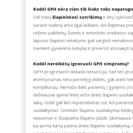
Kodėl GPH nėra vien tik šioks toks nepato
Dėl tokių
ir kitų vykstan
šlapinimosi sutrikimų
surasti tualetą arba ilgai laukiant, kol šlapimas pr
režimo pakitimų, fizinės ir emocinės sveikatos sup
laipsnio šlapimo nelaikymo gali varginti nemalonus
menkinti gyvenimo kokybę ir priversti atsisakyti k
Kodėl nereikėtų ignoruoti GPH simptomų?
GPH progresuoti niekada nesustoja, tad net jei ir apatinių šlapimo takų simptomai pasireiškia tik retkarčiais arba jų
intensyvumas nėra pernelyg didelis, gali ateiti tok
komplikacijų. Nemaža dalis pacientų į gydymo įst
dažniausiai apima lėtinį arba ūminį šlapimo susila
laiką, todėl gali likti nepastebėtas tol, kol pacie
susilaikymas. Ūminiam šlapimo susilaikymui būding
skausmas ir čiuopiama šlapimo pūslė. Įdomiausia t
kai pirmą kartą patiria ūminį šlapimo susilaikymą, 