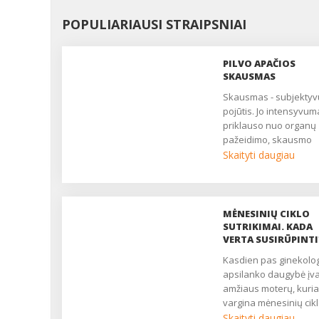
POPULIARIAUSI STRAIPSNIAI
PILVO APAČIOS
SKAUSMAS
Skausmas - subjektyvus
pojūtis. Jo intensyvum
priklauso nuo organų
pažeidimo, skausmo
slenksčio, centrinės n
Skaityti daugiau
sistemos būklės. Dau
moterų nuolat patiria
nuolatinį ar epizodinį
skausmą, kuris trukdo
MĖNESINIŲ CIKLO
gyventi, pailsėti, užmigti
SUTRIKIMAI. KADA
yra pagrindinis daugel
VERTA SUSIRŪPINTI
ginekologinių ligų
Kasdien pas ginekologus
simptomas. Nukenčia
apsilanko daugybė įv
asmeninis, socialinis i
amžiaus moterų, kuri
seksualinis gyvenimas
vargina mėnesinių cik
moteris atrodo liguistai
sutrikimai. Kartais gali
Skaityti daugiau