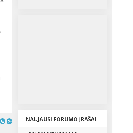
ios
u
i
u
NAUJAUSI FORUMO ĮRAŠAI