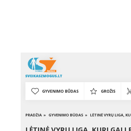
GYVENIMO BŪDAS
GROŽIS
PRADŽIA »
GYVENIMO BŪDAS »
LĖTINĖ VYRŲ LIGA, K
LĖTINĖ VYRŲ LIGA, KURI GAL