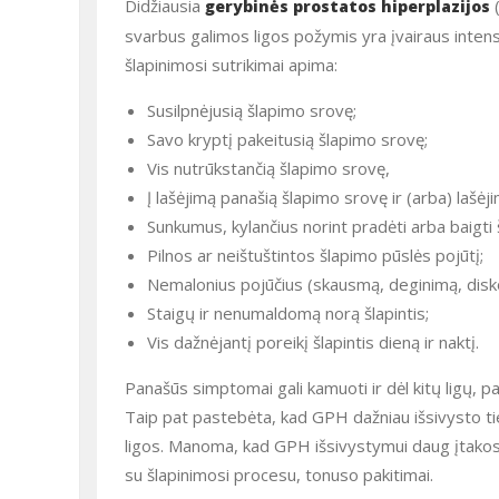
Didžiausia
(
gerybinės prostatos hiperplazijos
svarbus galimos ligos požymis yra įvairaus inte
šlapinimosi sutrikimai apima:
Susilpnėjusią šlapimo srovę;
Savo kryptį pakeitusią šlapimo srovę;
Vis nutrūkstančią šlapimo srovę,
Į lašėjimą panašią šlapimo srovę ir (arba) lašėji
Sunkumus, kylančius norint pradėti arba baigti š
Pilnos ar neištuštintos šlapimo pūslės pojūtį;
Nemalonius pojūčius (skausmą, deginimą, disko
Staigų ir nenumaldomą norą šlapintis;
Vis dažnėjantį poreikį šlapintis dieną ir naktį.
Panašūs simptomai gali kamuoti ir dėl kitų ligų, pa
Taip pat pastebėta, kad GPH dažniau išsivysto tiems, kurių artimi giminaičiai taip pat kenčia arba kentėjo nuo šios
ligos. Manoma, kad GPH išsivystymui daug įtakos t
su šlapinimosi procesu, tonuso pakitimai.