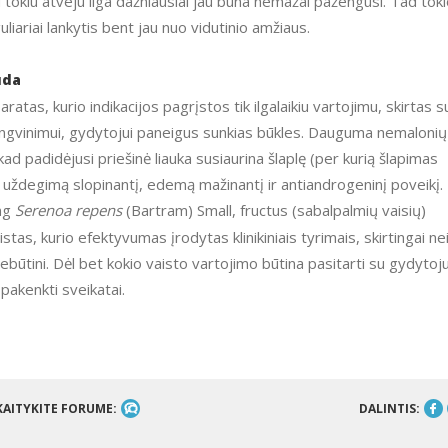
u tokiu atveju liga dažniausiai jau būna nemažai pažengusi. Tad tok
liariai lankytis bent jau nuo vidutinio amžiaus.
uda
paratas, kurio indikacijos pagrįstos tik ilgalaikiu vartojimu, skirtas s
ngvinimui, gydytojui paneigus sunkias būkles. Dauguma nemalonių
d padidėjusi priešinė liauka susiaurina šlaplę (per kurią šlapimas
uri uždegimą slopinantį, edemą mažinantį ir antiandrogeninį poveikį.
mg
Serenoa repens
(Bartram) Small, fructus (sabalpalmių vaisių)
tas, kurio efektyvumas įrodytas klinikiniais tyrimais, skirtingai ne
nebūtini. Dėl bet kokio vaisto vartojimo būtina pasitarti su gydytoj
pakenkti sveikatai.
KAITYKITE FORUME:
DALINTIS: