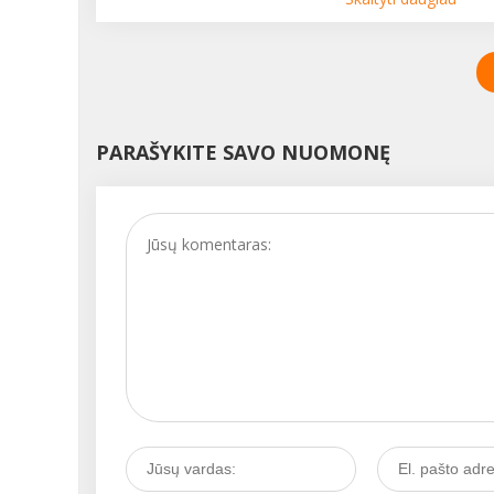
nuolat pavargusi....
užtekti tik menko stre
didelio nuovargio, ir
menstruacijos sutrink
Kiekviena moteris ben
kartą patiria nedidelių 
nukrypimų, kurie neke
PARAŠYKITE SAVO NUOMONĘ
didelio pavojaus, tači
kartais tai gali būti
prasidedančios ligos
signalas. Kaip išgirsti t
signalą ir juo pasirūpin
Kalbamės su akušere-
ginekologe Vita
JAUNIŠKIENE....