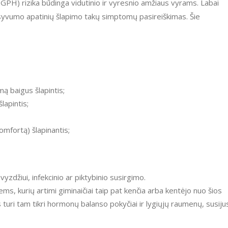
GPH) rizika būdinga vidutinio ir vyresnio amžiaus vyrams. Labai
nsyvumo apatinių šlapimo takų simptomų pasireiškimas. Šie
mą baigus šlapintis;
lapintis;
mfortą) šlapinantis;
vyzdžiui, infekcinio ar piktybinio susirgimo.
uri tam tikri hormonų balanso pokyčiai ir lygiųjų raumenų, susiju