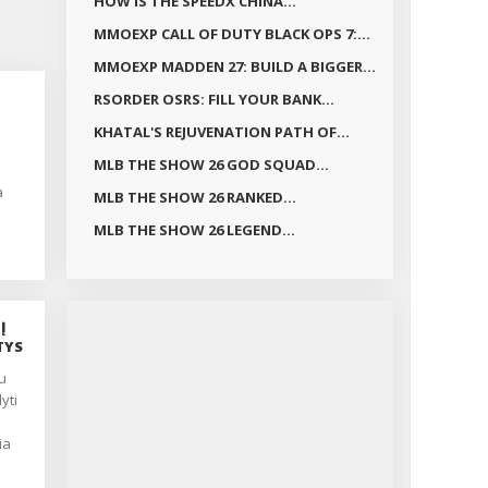
HOW IS THE SPEEDX CHINA...
MMOEXP CALL OF DUTY BLACK OPS 7:...
MMOEXP MADDEN 27: BUILD A BIGGER...
RSORDER OSRS: FILL YOUR BANK...
KHATAL'S REJUVENATION PATH OF...
MLB THE SHOW 26 GOD SQUAD...
a
MLB THE SHOW 26 RANKED...
MLB THE SHOW 26 LEGEND...
nčiai
ų 30
s
ių
Į
TYS
ip
yti
ė
ia
i
mų
nė