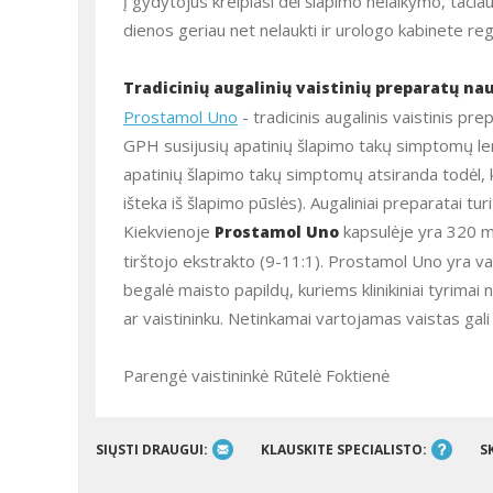
į gydytojus kreipiasi dėl šlapimo nelaikymo, tačia
dienos geriau net nelaukti ir urologo kabinete regu
Tradicinių augalinių vaistinių preparatų na
Prostamol Uno
- tradicinis augalinis vaistinis pre
GPH susijusių apatinių šlapimo takų simptomų le
apatinių šlapimo takų simptomų atsiranda todėl, ka
išteka iš šlapimo pūslės). Augaliniai preparatai t
Kiekvienoje
kapsulėje yra 320 
Prostamol Uno
tirštojo ekstrakto (9-11:1). Prostamol Uno yra vais
begalė maisto papildų, kuriems klinikiniai tyrimai 
ar vaistininku. Netinkamai vartojamas vaistas gali 
Parengė vaistininkė Rūtelė Foktienė
SIŲSTI DRAUGUI:
KLAUSKITE SPECIALISTO:
S