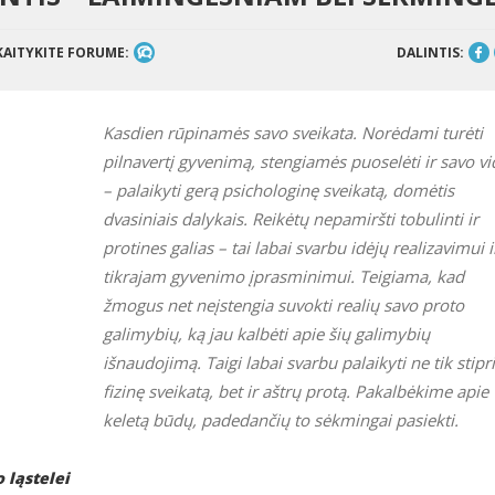
KAITYKITE FORUME:
DALINTIS:
Kasdien rūpinamės savo sveikata. Norėdami turėti
pilnavertį gyvenimą, stengiamės puoselėti ir savo v
– palaikyti gerą psichologinę sveikatą, domėtis
dvasiniais dalykais. Reikėtų nepamiršti tobulinti ir
protines galias – tai labai svarbu idėjų realizavimui i
tikrajam gyvenimo įprasminimui. Teigiama, kad
žmogus net neįstengia suvokti realių savo proto
galimybių, ką jau kalbėti apie šių galimybių
išnaudojimą. Taigi labai svarbu palaikyti ne tik stipr
fizinę sveikatą, bet ir aštrų protą. Pakalbėkime apie
keletą būdų, padedančių to sėkmingai pasiekti.
 ląstelei