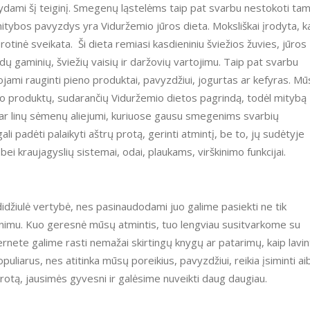
itybos pavyzdys yra Viduržemio jūros dieta. Moksliškai įrodyta, k
 protinė sveikata. Ši dieta remiasi kasdieniniu šviežios žuvies, jūros
ūdų gaminių, šviežių vaisių ir daržovių vartojimu. Taip pat svarbu
ami rauginti pieno produktai, pavyzdžiui, jogurtas ar kefyras. M
o produktų, sudarančių Viduržemio dietos pagrindą, todėl mitybą
ar linų sėmenų aliejumi, kuriuose gausu smegenims svarbių
ali padėti palaikyti aštrų protą, gerinti atmintį, be to, jų sudėtyje
ei kraujagyslių sistemai, odai, plaukams, virškinimo funkcijai.
nimu. Kuo geresnė mūsų atmintis, tuo lengviau susitvarkome su
ernete galime rasti nemažai skirtingų knygų ar patarimų, kaip lavin
puliarus, nes atitinka mūsų poreikius, pavyzdžiui, reikia įsiminti ai
 protą, jausimės gyvesni ir galėsime nuveikti daug daugiau.