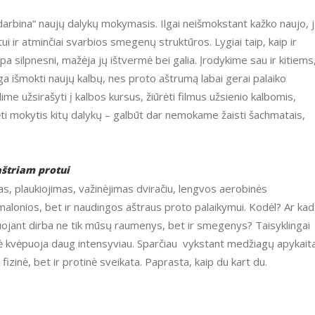
ui ir atminčiai svarbios smegenų struktūros. Lygiai taip, kaip ir
a silpnesni, mažėja jų ištvermė bei galia. Įrodykime sau ir kitiems
nga išmokti naujų kalbų, nes proto aštrumą labai gerai palaiko
me užsirašyti į kalbos kursus, žiūrėti filmus užsienio kalbomis,
dėti mokytis kitų dalykų – galbūt dar nemokame žaisti šachmatais,
aštriam protui
k malonios, bet ir naudingos aštraus proto palaikymui. Kodėl? Ar ka
uojant dirba ne tik mūsų raumenys, bet ir smegenys? Taisyklingai
lė kvėpuoja daug intensyviau. Sparčiau vykstant medžiagų apykaita
 fizinė, bet ir protinė sveikata. Paprasta, kaip du kart du.