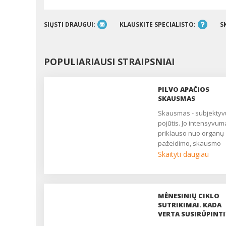
SIŲSTI DRAUGUI:
KLAUSKITE SPECIALISTO:
S
POPULIARIAUSI STRAIPSNIAI
PILVO APAČIOS
SKAUSMAS
Skausmas - subjektyvus
pojūtis. Jo intensyvum
priklauso nuo organų
pažeidimo, skausmo
slenksčio, centrinės n
Skaityti daugiau
sistemos būklės. Dau
moterų nuolat patiria
nuolatinį ar epizodinį
skausmą, kuris trukdo
MĖNESINIŲ CIKLO
gyventi, pailsėti, užmigti
SUTRIKIMAI. KADA
yra pagrindinis daugel
VERTA SUSIRŪPINTI
ginekologinių ligų