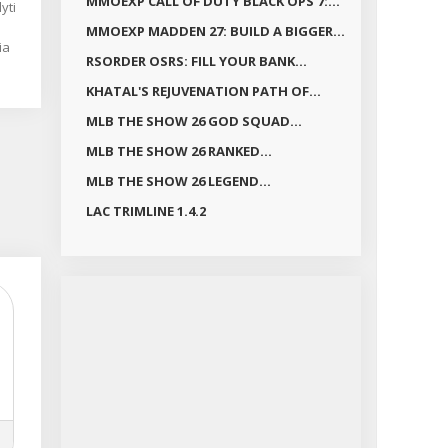
MMOEXP CALL OF DUTY BLACK OPS 7:...
yti
MMOEXP MADDEN 27: BUILD A BIGGER...
ė
ia
i
RSORDER OSRS: FILL YOUR BANK...
mų
nė
KHATAL'S REJUVENATION PATH OF...
MLB THE SHOW 26 GOD SQUAD...
es
yra
MLB THE SHOW 26 RANKED...
os
MLB THE SHOW 26 LEGEND...
ji
LAC TRIMLINE 1.4.2
iai
,
a
arbi
ugo
lio
syje
per