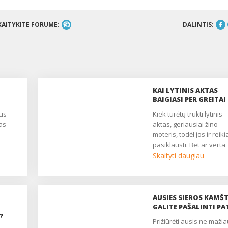
KAITYKITE FORUME:
DALINTIS:
KAI LYTINIS AKTAS
BAIGIASI PER GREITAI
Kiek turėtų trukti lytinis
as
aktas, geriausiai žino
moteris, todėl jos ir reiki
pasiklausti. Bet ar verta
ervų
patikėti, kai ji meilikauja
Skaityti daugiau
gybė
sako, jog jai užtenka ir t
sekundžių? Greičiausiai
protinga ir mylinti moteri
labai nenusimins dėl kel
AUSIES SIEROS KAMŠT
. Jis
per greitai išsiveržusios
GALITE PAŠALINTI PA
io
?
sėklos kartų, bet jeigu ta
Prižiūrėti ausis ne mažiau
atsitinka visada?