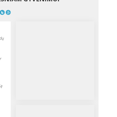
idų
r
ią