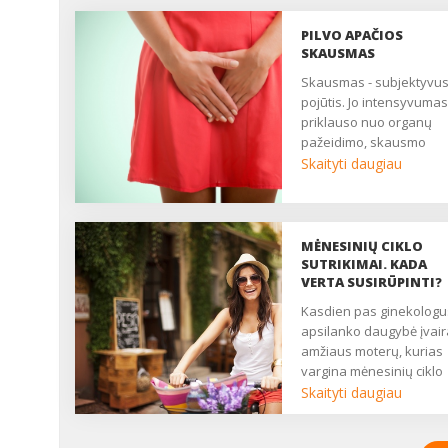
PILVO APAČIOS
SKAUSMAS
Skausmas - subjektyvus
pojūtis. Jo intensyvumas
priklauso nuo organų
pažeidimo, skausmo
slenksčio, centrinės ner
Skaityti daugiau
sistemos būklės. Daugy
moterų nuolat patiria
nuolatinį ar epizodinį
skausmą, kuris trukdo
MĖNESINIŲ CIKLO
gyventi, pailsėti, užmigti. 
SUTRIKIMAI. KADA
yra pagrindinis daugelio
VERTA SUSIRŪPINTI?
ginekologinių ligų
Kasdien pas ginekologus
simptomas. Nukenčia
apsilanko daugybė įvai
asmeninis, socialinis ir
amžiaus moterų, kurias
seksualinis gyvenimas,
vargina mėnesinių ciklo
moteris atrodo liguistai i
sutrikimai. Kartais gali
Skaityti daugiau
nuolat pavargusi....
užtekti tik menko streso,
didelio nuovargio, ir