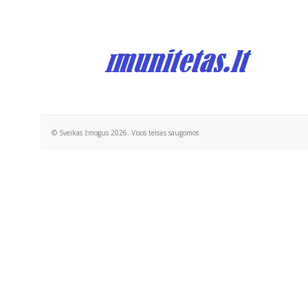
© Sveikas žmogus 2026. Visos teisės saugomos