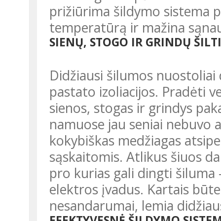
prižiūrima šildymo sistema 
temperatūrą ir mažina sąnau
SIENŲ, STOGO IR GRINDŲ ŠIL
Didžiausi šilumos nuostoliai dažniausiai atsiranda dėl prastos
pastato izoliacijos. Pradėti v
sienos, stogas ir grindys pak
namuose jau seniai nebuvo atn
kokybiškas medžiagas atsipe
sąskaitomis. Atlikus šiuos dar
pro kurias gali dingti šiluma
elektros įvadus. Kartais būte
nesandarumai, lemia didžiaus
EFEKTYVESNĖ ŠILDYMO SISTE