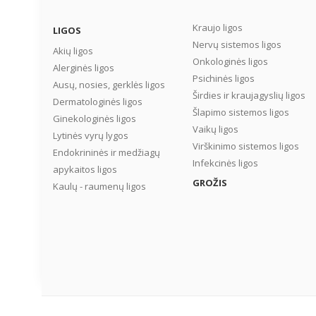
Kraujo ligos
LIGOS
Nervų sistemos ligos
Akių ligos
Onkologinės ligos
Alerginės ligos
Psichinės ligos
Ausų, nosies, gerklės ligos
Širdies ir kraujagyslių ligos
Dermatologinės ligos
Šlapimo sistemos ligos
Ginekologinės ligos
Vaikų ligos
Lytinės vyrų lygos
Virškinimo sistemos ligos
Endokrininės ir medžiagų
Infekcinės ligos
apykaitos ligos
GROŽIS
Kaulų - raumenų ligos