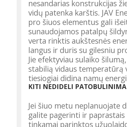
nesandarias konstrukcijas ž
vidų patenka karštis. JAV E
pro šiuos elementus gali išeit
sunaudojamos patalpų šildym
verta rinktis aukštesnės ene
langus ir duris su gilesniu pr
Jie efektyviau sulaiko šilumą
stabilią vidaus temperatūrą 
tiesiogiai didina namų energ
KITI NEDIDELI PATOBULINIMA
Jei šiuo metu neplanuojate didesnių remonto darbų, namų šilumą
galite pagerinti ir paprastais
tinkamai parinktos užuolaido