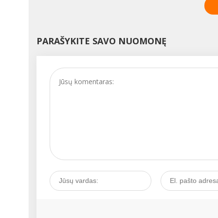
menstruacijos sutrinka.
Kiekviena moteris bent
kartą patiria nedidelių ci
nukrypimų, kurie nekeli
PARAŠYKITE SAVO NUOMONĘ
didelio pavojaus, tačiau
kartais tai gali būti
prasidedančios ligos
signalas. Kaip išgirsti tok
signalą ir juo pasirūpinti
Kalbamės su akušere-
ginekologe Vita
JAUNIŠKIENE....