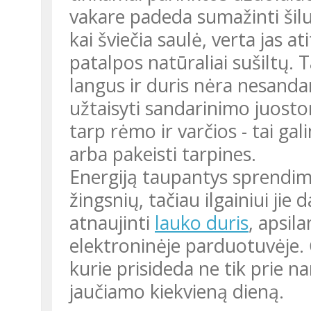
vakare padeda sumažinti šil
kai šviečia saulė, verta jas at
patalpos natūraliai sušiltų. T
langus ir duris nėra nesanda
užtaisyti sandarinimo juost
tarp rėmo ir varčios - tai ga
arba pakeisti tarpines.
Energiją taupantys sprendimai dažnai prasideda nuo mažų
žingsnių, tačiau ilgainiui jie 
atnaujinti
lauko duris
, apsil
elektroninėje parduotuvėje. 
kurie prisideda ne tik prie
jaučiamo kiekvieną dieną.