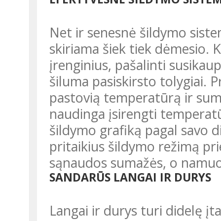
Net ir senesnė šildymo sistema gali veikti efektyviau, jei jai
skiriama šiek tiek dėmesio. 
įrenginius, pašalinti susikaupu
šiluma pasiskirsto tolygiai. P
pastovią temperatūrą ir suma
naudinga įsirengti temperatūr
šildymo grafiką pagal savo d
pritaikius šildymo režimą pri
sąnaudos sumažės, o namuose
SANDARŪS LANGAI IR DURYS
Langai ir durys turi didelę įtaką namų šilumos išlaikymui. Per