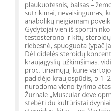
plaukuotesnis, balsas – žemo
sutrikimai, nevaisingumas, 
anabolikų neigiamam poveikiu
Gydytojai vien iš sportininko išorės gali pasakyti, vartoja jis
testosterono ir kitų steroidų
riebesnė, spuoguota (ypač j
Dėl didelės steroidų koncentracijos išsivysto aterosklerozė –
kraujagyslių užkimšimas, vid
proc. tiriamųjų, kurie vartojo 
padidėjo kraujospūdis, o 1–2
nurodoma vieno tyrimo atask
Žurnale „Muscular development“ aprašytas eksperimentas:
stebėti du kultūristai dvyniai
steroidus, kitas – ne. Vartoj