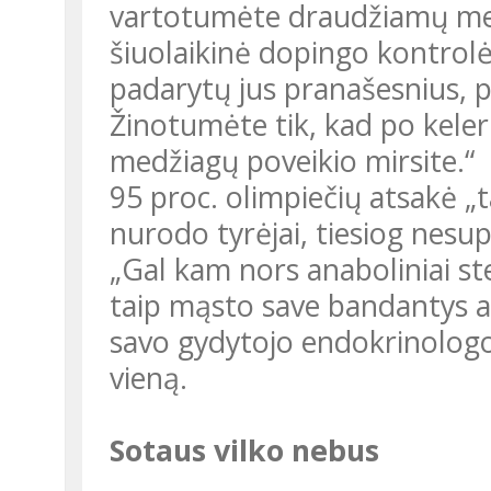
vartotumėte draudžiamų medž
šiuolaikinė dopingo kontrolė
padarytų jus pranašesnius, p
Žinotumėte tik, kad po kele
medžiagų poveikio mirsite.“
95 proc. olimpiečių atsakė „taip“. Likusieji penki, pasakę „ne“,
nurodo tyrėjai, tiesiog nesu
„Gal kam nors anaboliniai steroidai ir netinka, bet man padės, –
taip mąsto save bandantys a
savo gydytojo endokrinologo 
vieną.
Sotaus vilko nebus