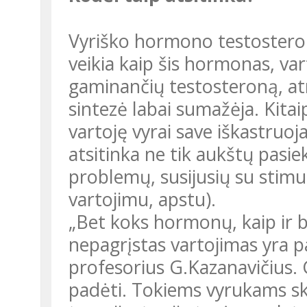
Vyriško hormono testosterono ar vadinamųjų anabolikų, kurie
veikia kaip šis hormonas, var
gaminančių testosteroną, atro
sintezė labai sumažėja. Kitai
vartoję vyrai save iškastruoj
atsitinka ne tik aukštų pasi
problemų, susijusių su stim
vartojimu, apstu).
„Bet koks hormonų, kaip ir bet kurių kitų cheminių medžiagų,
nepagrįstas vartojimas yra pa
profesorius G.Kazanavičius. G
padėti. Tokiems vyrukams s