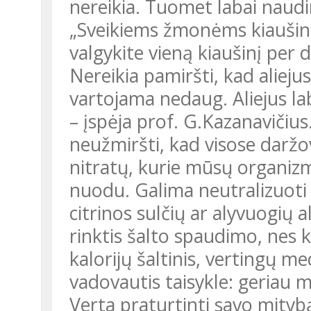
nereikia. Tuomet labai naudi
„Sveikiems žmonėms kiaušinių baimė nėra pagrįsta; jei tinka,
valgykite vieną kiaušinį per d
Nereikia pamiršti, kad alieju
vartojama nedaug. Aliejus lab
– įspėja prof. G.Kazanavičius
neužmiršti, kad visose daržov
nitratų, kurie mūsų organizme
nuodu. Galima neutralizuoti
citrinos sulčių ar alyvuogių 
rinktis šalto spaudimo, nes k
kalorijų šaltinis, vertingų m
vadovautis taisykle: geriau 
Verta praturtinti savo mitybą Vakarų šalyse pagamintais