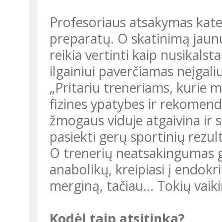
Profesoriaus atsakymas kategoriškas: nėra tokių dozių nei
preparatų. O skatinimą jaun
reikia vertinti kaip nusikals
ilgainiui paverčiamas neįgaliu
„Pritariu treneriams, kurie maksimalių rezultatų siekia ugdydami
fizines ypatybes ir rekomen
žmogaus viduje atgaivina ir 
pasiekti gerų sportinių rezult
O trenerių neatsakingumas ga
anabolikų, kreipiasi į endokr
merginą, tačiau... Tokių vaik
Kodėl taip atsitinka?