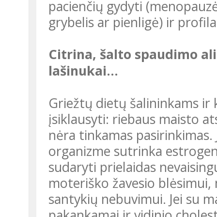
pacienčių gydyti (menopauzė,
grybelis ar pienligė) ir profila
Citrina, šalto spaudimo aliejus, kiaušinis pusryčiams,
lašinukai...
Griežtų dietų šalininkams ir kūno dizaino fanatikams svarbu
įsiklausyti: riebaus maisto 
nėra tinkamas pasirinkimas. J
organizme sutrinka estrogeno 
sudaryti prielaidas nevaising
moteriško žavesio blėsimui, 
santykių nebuvimui. Jei su 
pakankamai ir vidinio choleste