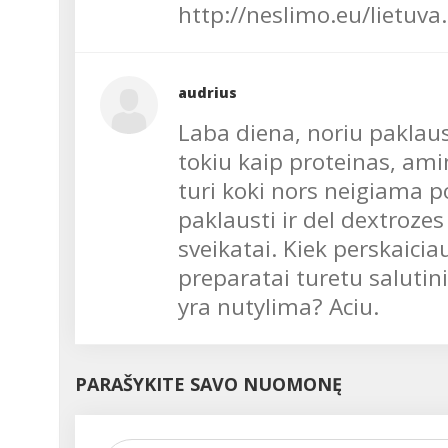
http://neslimo.eu/lietuv
audrius
Laba diena, noriu paklau
tokiu kaip proteinas, amin
turi koki nors neigiama p
paklausti ir del dextroze
sveikatai. Kiek perskaicia
preparatai turetu salutin
yra nutylima? Aciu.
PARAŠYKITE SAVO NUOMONĘ