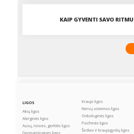
VISADA VERTA JUOS IGNOR
KAIP GYVENTI SAVO RITMU
Kraujo ligos
LIGOS
Nervų sistemos ligos
Akių ligos
Onkologinės ligos
Alerginės ligos
Psichinės ligos
Ausų, nosies, gerklės ligos
Širdies ir kraujagyslių ligos
Dermatologinės ligos