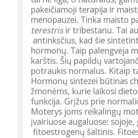
pakeičiamoji terapija ir mais
menopauzei. Tinka maisto pa
terestris
ir tribestanu. Tai a
antinksčius, kad šie sintetin
hormonų. Taip palengvėja m
karštis. Šių papildų vartojanč
potraukis normalus. Kitaip t
Hormonų sintezei būtinas cholesterolis. Kartais jauniems
žmonėms, kurie laikosi dietos
funkcija. Grįžus prie normali
Moterys joms reikalingų mot
įvairiuose augaluose: sojoje,
fitoestrogenų šaltinis. Fito