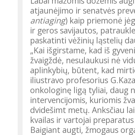
Labai mažomis dozėmis augimo hormonas šiuo metu vartojamas
atjaunėjimo ir senatvės preve
antiaging
) kaip priemonė jė
ir geros savijautos, patraukle
paskatinti vėžinių ląstelių d
„Kai išgirstame, kad iš gyvenimo netikėtai išėjo kino ar sporto
žvaigždė, nesulaukusi nė vi
aplinkybių, būtent, kad mirti
iliustravo profesorius G.Kaza
onkologinę ligą tyliai, daug
intervencijomis, kuriomis žva
dvidešimt metų. Anksčiau laik
kvailas ir vartojai preparatus
Baigiant augti, žmogaus organizme augimo hormono stipriai