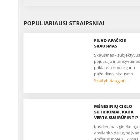
POPULIARIAUSI STRAIPSNIAI
PILVO APAČIOS
SKAUSMAS
Skausmas - subjektyvus
pojūtis. Jo intensyvumas
priklauso nuo organų
pažeidimo, skausmo
slenksčio, centrinės ner
Skaityti daugiau
sistemos būklės. Daugy
moterų nuolat patiria
nuolatinį ar epizodinį
skausmą, kuris trukdo
MĖNESINIŲ CIKLO
gyventi, pailsėti, užmigti. 
SUTRIKIMAI. KADA
yra pagrindinis daugelio
VERTA SUSIRŪPINTI?
ginekologinių ligų
Kasdien pas ginekologus
simptomas. Nukenčia
apsilanko daugybė įvai
asmeninis, socialinis ir
amžiaus moterų, kurias