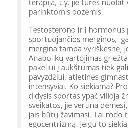
terapija, t.y. jie turės nuola
parinktomis dozėmis.
Testosterono ir į hormonus panašių medžiagų vartoja ir
sportuojančios merginos, gal
mergina tampa vyriškesnė, j
Anabolikų vartojimas griežtai draudžiamas didžiajame sporte, bet
pakeliui į aukštumas tiek gal
pavyzdžiui, atletinės gimnast
intensyviai. Ko siekiama? Pr
didysis sportas ypač vilioja 
sveikatos, jie vertina dėmesį
jais būtų žavimasi. Tai rodo 
egocentrizmą. Jeigu to siekia