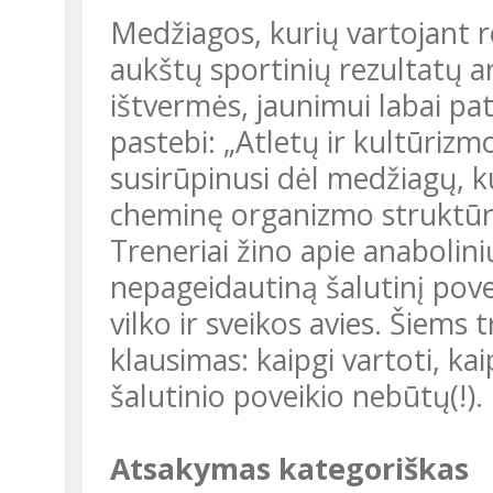
Medžiagos, kurių vartojant reikia mažesnių pastangų siekiant
aukštų sportinių rezultatų a
ištvermės, jaunimui labai pa
pastebi: „Atletų ir kultūri
susirūpinusi dėl medžiagų, ku
cheminę organizmo struktūrą
Treneriai žino apie anabolinių steroidų (vadinamųjų anabolikų)
nepageidautiną šalutinį poveik
vilko ir sveikos avies. Šiems 
klausimas: kaipgi vartoti, ka
šalutinio poveikio nebūtų(!).
Atsakymas kategoriškas