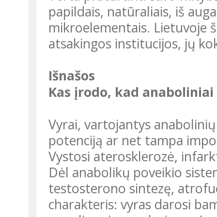
papildais, natūraliais, iš aug
mikroelementais. Lietuvoje š
atsakingos institucijos, jų 
Išnašos
Kas įrodo, kad anaboliniai
Vyrai, vartojantys anabolinių steroidų, sumažina savo vyrišką
potenciją ar net tampa impote
Vystosi aterosklerozė, infarkt
Dėl anabolikų poveikio sistema, vyro organizme atsakinga už
testosterono sintezę, atrofuo
charakteris: vyras darosi bam