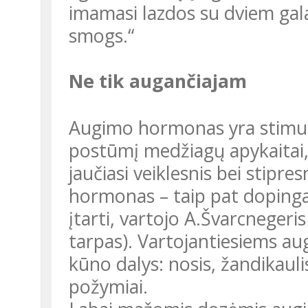
imamasi lazdos su dviem galai
smogs.“
Ne tik augančiajam
Augimo hormonas yra stimuliuojamoji medžiaga. Ji suteikia
postūmį medžiagų apykaitai,
jaučiasi veiklesnis bei stipre
hormonas – taip pat doping
įtarti, vartojo A.Švarcnegeri
tarpas). Vartojantiesiems au
kūno dalys: nosis, žandikaulis
požymiai.