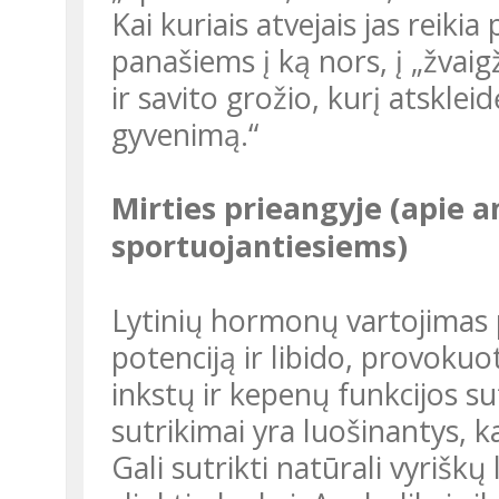
Kai kuriais atvejais jas reikia
panašiems į ką nors, į „žvaig
ir savito grožio, kurį atsklei
gyvenimą.“
Mirties prieangyje (apie anabolinių steroidų poveikį
sportuojantiesiems)
Lytinių hormonų vartojimas papildomai gali sutrikdyti lytinę
potenciją ir libido, provokuo
inkstų ir kepenų funkcijos su
sutrikimai yra luošinantys, ka
Gali sutrikti natūrali vyriškų lytinių hormonų ir spermos sintezė,