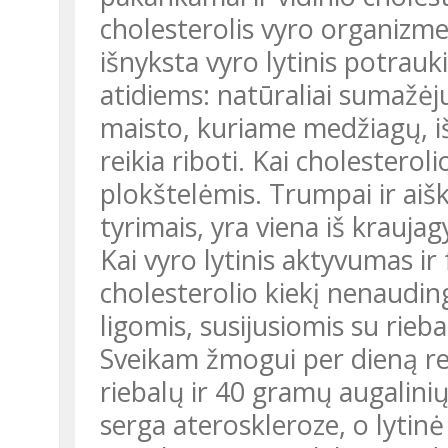
cholesterolis vyro organizme
išnyksta vyro lytinis potrauk
atidiems: natūraliai sumažėju
maisto, kuriame medžiagų, iš
reikia riboti. Kai cholestero
plokštelėmis. Trumpai ir aišk
tyrimais, yra viena iš krauja
Kai vyro lytinis aktyvumas ir funkcija normali, mažinti
cholesterolio kiekį nenaudin
ligomis, susijusiomis su rieb
Sveikam žmogui per dieną reikia 20 gramų gyvulinės kilmės
riebalų ir 40 gramų augalinių 
serga ateroskleroze, o lytinė 