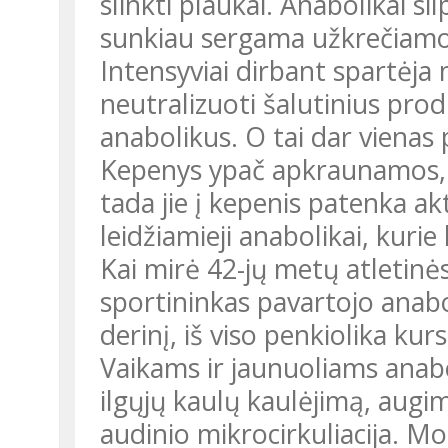
slinkti plaukai. Anabolikai si
sunkiau sergama užkrečiamos
Intensyviai dirbant spartėja medžiagų apykaita, kepenims tenka
neutralizuoti šalutinius prod
anabolikus. O tai dar vienas
Kepenys ypač apkraunamos, ka
tada jie į kepenis patenka ak
leidžiamieji anabolikai, kurie
Kai mirė 42-jų metų atletinės gimnastikos atstovas, paaiškėjo:
sportininkas pavartojo anab
derinį, iš viso penkiolika kur
Vaikams ir jaunuoliams anabolikai gali išprovokuoti priešlaikinį
ilgųjų kaulų kaulėjimą, augi
audinio mikrocirkuliacija. Mo