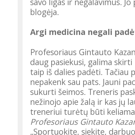
savo ligas ir negalavimus. J
blogėja.
Argi medicina negali padė
Profesoriaus Gintauto Kazan
daug pasiekusi, galima skirt
taip iš dalies padėti. Tačiau
nepakenk sau pats. Jauni paci
sukurti šeimos. Treneris pasky
nežinojo apie žalą ir kas jų l
treneriui turėtų būti keliama
Profesoriaus Gintauto Kaza
„Sportuokite, siekite, darbuokitės – kiekvienas turite galimybių.