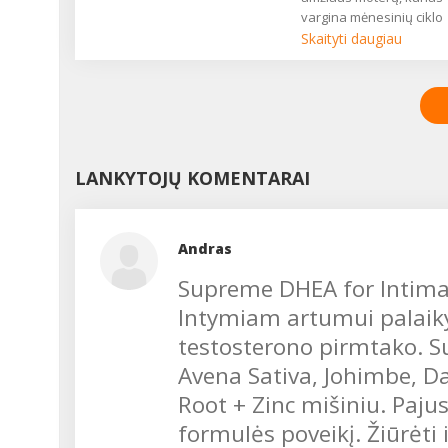
seksualinis gyvenimas,
vargina mėnesinių ciklo
moteris atrodo liguistai i
sutrikimai. Kartais gali
Skaityti daugiau
nuolat pavargusi....
užtekti tik menko streso,
didelio nuovargio, ir
menstruacijos sutrinka.
Kiekviena moteris bent
kartą patiria nedidelių ci
nukrypimų, kurie nekeli
LANKYTOJŲ KOMENTARAI
didelio pavojaus, tačiau
kartais tai gali būti
prasidedančios ligos
signalas. Kaip išgirsti tok
Andras
signalą ir juo pasirūpinti
Kalbamės su akušere-
Supreme DHEA for Intima
ginekologe Vita
Intymiam artumui palaiky
JAUNIŠKIENE....
testosterono pirmtako. Su
Avena Sativa, Johimbe, D
Root + Zinc mišiniu. Paju
formulės poveikį. Žiūrėti 