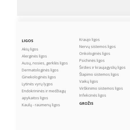
Kraujo ligos
LIGOS
Nervų sistemos ligos
Akių ligos
Onkologinės ligos
Alerginės ligos
Psichinės ligos
Ausų, nosies, gerklės ligos
Širdies ir kraujagyslių ligos
Dermatologinės ligos
Šlapimo sistemos ligos
Ginekologinės ligos
Vaikų ligos
Lytinės vyrų lygos
Virškinimo sistemos ligos
Endokrininės ir medžiagų
Infekcinės ligos
apykaitos ligos
GROŽIS
Kaulų - raumenų ligos