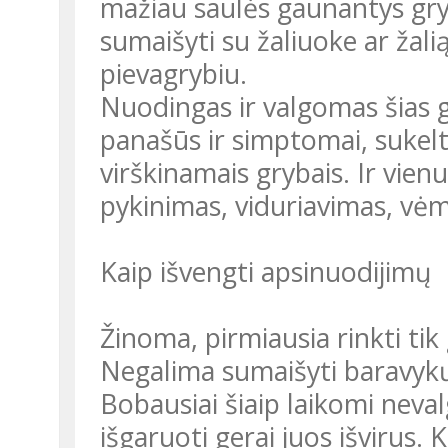
mažiau saulės gaunantys gry
sumaišyti su žaliuoke ar žal
pievagrybiu.
Nuodingas ir valgomas šias gė
panašūs ir simptomai, sukelt
virškinamais grybais. Ir vienu
pykinimas, viduriavimas, vė
Kaip išvengti apsinuodijimų
Žinoma, pirmiausia rinkti ti
Negalima sumaišyti baravykų 
Bobausiai šiaip laikomi neval
išgaruoti gerai juos išvirus. K