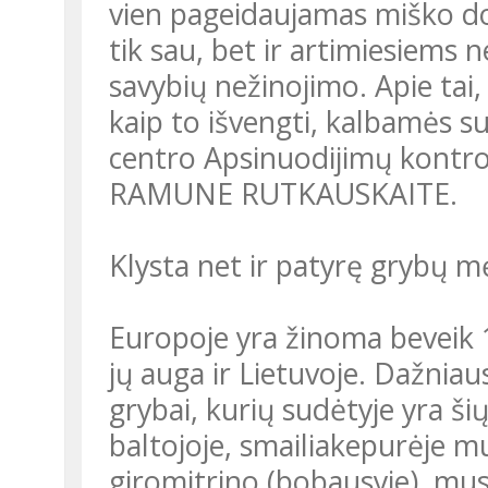
vien pageidaujamas miško dov
tik sau, bet ir artimiesiems 
savybių nežinojimo. Apie tai, 
kaip to išvengti, kalbamės su
centro Apsinuodijimų kontrol
RAMUNE RUTKAUSKAITE.
Klysta net ir patyrę grybų m
Europoje yra žinoma beveik
jų auga ir Lietuvoje. Dažniau
grybai, kurių sudėtyje yra ši
baltojoje, smailiakepurėje m
giromitrino (bobausyje), mus