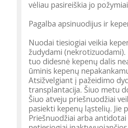
vėliau pasireiškia jo požymiai
Pagalba apsinuodijus ir kep
Nuodai tiesiogiai veikia kepe
žudydami (nekrotizuodami). 
tuo didesnė kepenų dalis neat
ūminis kepenų nepakankamuma
Atsižvelgiant į pažeidimo dyd
transplantacija. Šiuo metu d
Šiuo atveju priešnuodžiai vei
pasiekti kepenų ląstelių. Jie
Priešnuodžiai arba antidotai –
netiesiogiai inaktyvuojančios