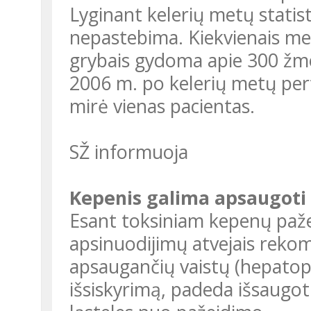
Lyginant kelerių metų statis
nepastebima. Kiekvienais me
grybais gydoma apie 300 žmo
2006 m. po kelerių metų per
mirė vienas pacientas.
SŽ informuoja
Kepenis galima apsaugoti
Esant toksiniam kepenų paž
apsinuodijimų atvejais reko
apsaugančių vaistų (hepatopr
išsiskyrimą, padeda išsaugot