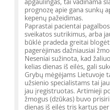
apgaulingas, tai vadinama sl
prognozę apie gana sunkų ap
kepenų pažeidimas.
Paprastai pacientai pagalbos 
sveikatos sutrikimus, arba ja
būklė pradeda greitai blogėt
pagerėjimas dažniausiai žmon
Neseniai sužinota, kad žaliuo
kelias dienas iš eilės, gali s
Grybų mėgėjams Lietuvoje tai
užsienio specialistams tai ja
jau įregistruotas. Artimieji 
žmogus (dzūkas) buvo prisirin
dienas iš eilės tris kartus pe