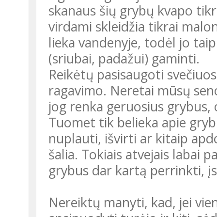
skanaus šių grybų kvapo tikr
virdami skleidžia tikrai mal
lieka vandenyje, todėl jo ta
(sriubai, padažui) gaminti.
Reikėtų pasisaugoti svečiuos
ragavimo. Neretai mūsų senol
jog renka geruosius grybus, o
Tuomet tik belieka apie gryb
nuplauti, išvirti ar kitaip apd
šalia. Tokiais atvejais labai
grybus dar kartą perrinkti, įs
Nereiktų manyti, kad, jei vie