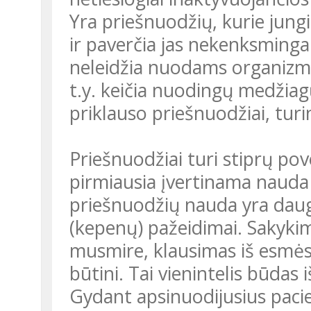
Yra priešnuodžių, kurie jun
ir paverčia jas nekenksmingai
neleidžia nuodams organizme 
t.y. keičia nuodingų medžiag
priklauso priešnuodžiai, turi
Priešnuodžiai turi stiprų pov
pirmiausia įvertinama nauda ir
priešnuodžių nauda yra daug
(kepenų) pažeidimai. Sakykim
musmire, klausimas iš esmės
būtini. Tai vienintelis būdas 
Gydant apsinuodijusius pacie