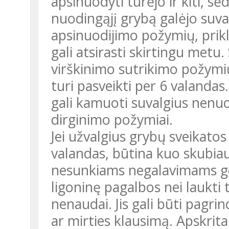
apsinuodyti turėjo ir kiti, sė
nuodingąjį grybą galėjo suval
apsinuodijimo požymių, prik
gali atsirasti skirtingu metu
virškinimo sutrikimo požymi
turi pasveikti per 6 valanda
gali kamuoti suvalgius nenuo
dirginimo požymiai.
Jei užvalgius grybų sveikatos 
valandas, būtina kuo skubiau 
nesunkiams negalavimams geri
ligoninę pagalbos nei laukti 
nenaudai. Jis gali būti pagri
ar mirties klausimą. Apskrit