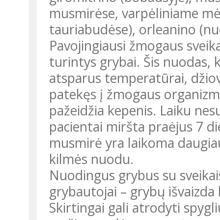
musmirėse, varpėliniame mė
tauriabudėse), orleanino (n
Pavojingiausi žmogaus sveika
turintys grybai. Šis nuodas, k
atsparus temperatūrai, džiov
patekęs į žmogaus organizm
pažeidžia kepenis. Laiku nes
pacientai miršta praėjus 7 d
musmirė yra laikoma daugiau
kilmės nuodu.
Nuodingus grybus su sveikais
grybautojai – grybų išvaizda
Skirtingai gali atrodyti spygl