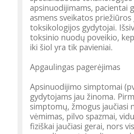
apsinuodijimams, pacientai ga
asmens sveikatos priežiūros į
toksikologijos gydytojai. I
toksinio nuodų poveikio, kep
iki šiol yra tik pavieniai.
Apgaulingas pagerėjimas
Apsinuodijimo simptomai (pvz
gydytojams jau žinoma. Pirmo
simptomų, žmogus jaučiasi n
vėmimas, pilvo spazmai, vidu
fiziškai jaučiasi gerai, nors v