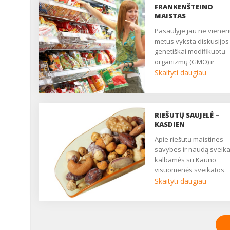
FRANKENŠTEINO
MAISTAS
Pasaulyje jau ne vienerius
metus vyksta diskusijos
genetiškai modifikuotų
organizmų (GMO) ir
genetiškai modifikuotų
Skaityti daugiau
produktų (GMP) keliamo
rizikos aplinkai, žemės ū
ir žmonių sveikatai. Pag
Europos Sąjungos
RIEŠUTŲ SAUJELĖ –
reikalavimus genetiškai
KASDIEN
modifikuoti galima tik tri
Apie riešutų maistines
maisto produktus: sojas
savybes ir naudą sveika
kukurūzus ir rapsus. ...
kalbamės su Kauno
visuomenės sveikatos
centro Visuomenės
Skaityti daugiau
sveikatos saugos skyri
sveikatos ekologe Inga
VANAGIENE....