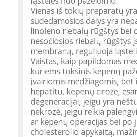
ląsteles nuo pažeidimo.
Vienas iš tokių preparatų yra
sudedamosios dalys yra nepak
linoleno riebalų rūgštys bei o
nesočiosios riebalų rūgštys į
membraną, reguliuoja ląsteli
Vaistas, kaip papildomas med
kuriems toksinis kepenų paž
įvairiomis medžiagomis, bet 
hepatitu, kepenų ciroze, esant
degeneracijai, jeigu yra nėš
nekrozė, jeigu reikia palengvi
ar kepenų operacijas bei po jų
cholesterolio apykaitą, mažin