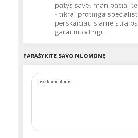
patys save! man paciai t
- tikrai protinga speciali
perskaiciau siame straips
garai nuodingi...
PARAŠYKITE SAVO NUOMONĘ