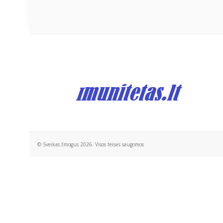
© Sveikas žmogus 2026. Visos teisės saugomos