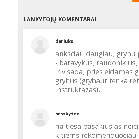
LANKYTOJŲ KOMENTARAI
dariuks
anksciau daugiau, grybu 
- baravykus, raudonikius
ir visada, pries eidamas 
grybus (grybaut tenka retai
instruktazas).
braskytee
na tiesa pasakius as neic
kitiems rekomenduociau j