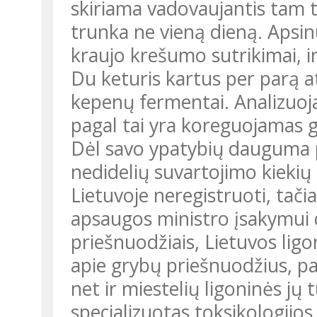
skiriama vadovaujantis tam 
trunka ne vieną dieną. Apsin
kraujo krešumo sutrikimai, 
Du keturis kartus per parą at
kepenų fermentai. Analizuoj
pagal tai yra koreguojamas 
Dėl savo ypatybių dauguma p
nedidelių suvartojimo kiekių
Lietuvoje neregistruoti, tači
apsaugos ministro įsakymui d
priešnuodžiais, Lietuvos ligon
apie grybų priešnuodžius, pad
net ir miestelių ligoninės jų t
specializuotas toksikologijos