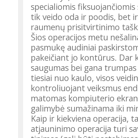
specialiomis fiksuojančiomi
tik veido oda ir poodis, bet ir
raumenų prisitvirtinimo tašk
Šios operacijos metu nešalin
pasmukę audiniai paskirstom
pakeičiant jo kontūrus. Dar ke
saugumas bei gana trumpas op
tiesiai nuo kaulo, visos veidi
kontroliuojant veiksmus end
matomas kompiuterio ekrane 
galimybė sumažinama iki m
Kaip ir kiekviena operacija, tai
atjauninimo operacija turi sa