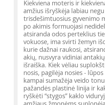
Kiekviena moteris ir kiekvien
amžius išryškėja labiau negu
trisdešimtuosius gyvenimo me
po akimis formuojasi nedideli 
atsiranda odos perteklius tie
vokuose, ima svirti žemyn i
kurie dažnai raukosi, atsirand
akių, nusvyra vidiniai antaki
išraiška. Kiek vėliau suplok
nosis, pagilėja nosies - lūpo
kampai sumažėja veido tonus
pažandės plastinė linija ir k
ryškėti “stygos” kaklo vidury
amžiaus žmonėms suplonėja 