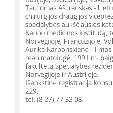
Tautrimas Aštrauskas - Liet
chirurgijos draugijos vicepre
specialybės aukščiausios kat
Kauno medicinos institutą, to
Norvegijoje, Prancūzijoje, Voki
Aurika Karbonskienė - I-mos 
reanimatologė. 1991 m. baig
fakultetą Specialybės rezide
Norvegijoje ir Austrijoje.
Išankstinė registracija konsu
229,
tel. (8 27) 77 33 08.