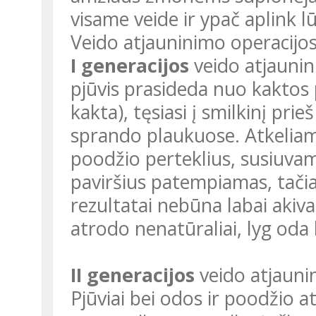
visame veide ir ypač aplink l
Veido atjauninimo operacijos 
I generacijos
veido atjaunin
pjūvis prasideda nuo kaktos p
kakta), tęsiasi į smilkinį prieš
sprando plaukuose. Atkeliam
poodžio perteklius, susiuvam
paviršius patempiamas, tačiau
rezultatai nebūna labai akivai
atrodo nenatūraliai, lyg od
II generacijos
veido atjaunin
Pjūviai bei odos ir poodžio at