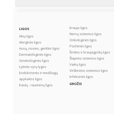
Kraujo ligos
LIGOS
Nervų sistemos ligos
Akių ligos
Onkologinės ligos
Alerginės ligos
Psichinės ligos
Ausų, nosies, gerklės ligos
Širdies ir kraujagyslių ligos
Dermatologinės ligos
Šlapimo sistemos ligos
Ginekologinės ligos
Vaikų ligos
Lytinės vyrų lygos
Virškinimo sistemos ligos
Endokrininės ir medžiagų
Infekcinės ligos
apykaitos ligos
GROŽIS
Kaulų - raumenų ligos