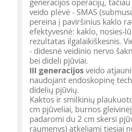
generacijos operacijų, tačia
veido plėvė - SMAS (submusc
pereina į paviršinius kaklo r
efektyvesnė: kaklo, nosies-
rezultatas ilgalaikiškesnis. 
- didesnė veidinio nervo ša
bei dideli pjūviai.
III generacijos
veido atjauni
naudojant endoskopinę techni
didelių pjūvių.
Kaktos ir smilkinių plaukuoto
cm pjūveliai, burnos gleivinėj
padaromi du 2 cm skersi pjūve
raumenys) atkeliami tiesiai 