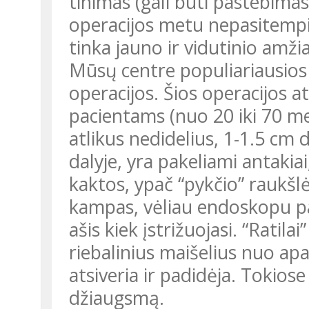
tinimas (gali būti pastebimas 
operacijos metu nepasitempia
tinka jauno ir vidutinio am
Mūsų centre populiariausios 
operacijos. Šios operacijos 
pacientams (nuo 20 iki 70 m
atlikus nedidelius, 1-1.5 cm 
dalyje, yra pakeliami antak
kaktos, ypač “pykčio” raukšl
kampas, vėliau endoskopu pak
ašis kiek įstrižuojasi. “Ratila
riebalinius maišelius nuo ap
atsiveria ir padidėja. Tokiose
džiaugsmą.