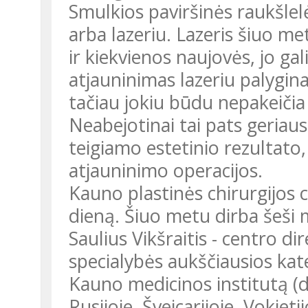
Smulkios paviršinės raukšlel
arba lazeriu. Lazeris šiuo m
ir kiekvienos naujovės, jo ga
atjauninimas lazeriu palygina
tačiau jokiu būdu nepakeičia
Neabejotinai tai pats geriaus
teigiamo estetinio rezultato,
atjauninimo operacijos.
Kauno plastinės chirurgijos 
dieną. Šiuo metu dirba šeši 
Saulius Vikšraitis - centro d
specialybės aukščiausios kat
Kauno medicinos institutą (d
Rusijoje, Šveicarijoje, Vokietij