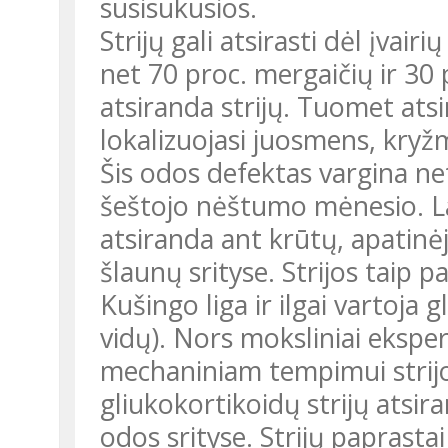
susisukusios.
Strijų gali atsirasti dėl įvai
net 70 proc. mergaičių ir 30
atsiranda strijų. Tuomet atsi
lokalizuojasi juosmens, kryžm
Šis odos defektas vargina n
šeštojo nėštumo mėnesio. La
atsiranda ant krūtų, apatinėj
šlaunų srityse. Strijos taip p
Kušingo liga ir ilgai vartoja gl
vidų). Nors moksliniai eksper
mechaniniam tempimui strijos
gliukokortikoidų strijų atsi
odos srityse. Strijų paprastai