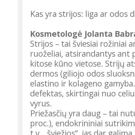
Kas yra strijos: liga ar odos 
Kosmetologė Jolanta Babr
Strijos – tai šviesiai rožiniai
ruoželiai, atsirandantys ant
kitose kūno vietose. Strijų a
dermos (giliojo odos sluoksni
elastino ir kolageno gamyba. 
defektas, skirtingai nuo celiu
vyrus.
Priežasčių yra daug – tai nu
proc.), endokrininiai sutrikim
t.y. „šviežios“, jas dar galim