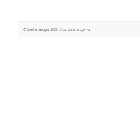
© Sveikas žmogus 2026. Visos teisės saugomos