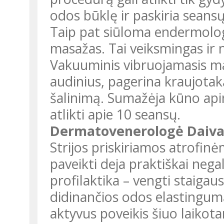
odos būklę ir paskiria seansų
Taip pat siūloma endermolog
masažas. Tai veiksmingas ir
Vakuuminis vibruojamasis ma
audinius, pagerina kraujotaką
šalinimą. Sumažėja kūno api
atlikti apie 10 seansų.
Dermatovenerologė Daiva
Strijos priskiriamos atrofin
paveikti deja praktiškai nega
profilaktika – vengti staiga
didinančios odos elastingu
aktyvus poveikis šiuo laikot