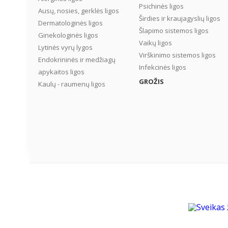
Psichinės ligos
Ausų, nosies, gerklės ligos
Širdies ir kraujagyslių ligos
Dermatologinės ligos
Šlapimo sistemos ligos
Ginekologinės ligos
Vaikų ligos
Lytinės vyrų lygos
Virškinimo sistemos ligos
Endokrininės ir medžiagų
Infekcinės ligos
apykaitos ligos
GROŽIS
Kaulų - raumenų ligos