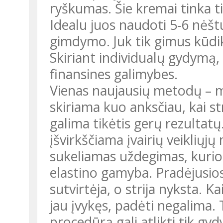
ryškumas. Šie kremai tinka tie
Idealu juos naudoti 5-6 nėšt
gimdymo. Juk tik gimus kūdikiu
Skiriant individualų gydymą,
finansines galimybes.
Vienas naujausių metodų – m
skiriama kuo anksčiau, kai s
galima tikėtis gerų rezultatų.
įšvirkščiama įvairių veikliųjų
sukeliamas uždegimas, kurio
elastino gamyba. Pradėjusios
sutvirtėja, o strija nyksta. Ka
jau įvykęs, padėti negalima. 
procedūrą gali atlikti tik gydy