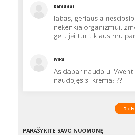
Ramunas
labas, geriausia nesciosio
nekenkia organizmui. zmo
geli. jei turit klausimu pa
wika
As dabar naudoju "Avent".
naudojęs si krema???
Rodyt
PARAŠYKITE SAVO NUOMONĘ