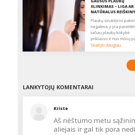
GAUSUS PLAUKŲ
kaip pagerinti miego
SLINKIMAS – LIGA AR
kokybę, kalbėjomės su
NATŪRALUS REIŠKIN
Vilniaus Sapiegos ligoni
Plaukų struktūros pakeisti
miego sutrikimų
negalima, ji yra paveldi
laboratorijos konsultan
tačiau plaukų kokybė
gydytoju neurologu Ole
priklauso ir nuo mūsų p
ROUDA. ...
požiūrio į juos....
Skaityti daugiau
LANKYTOJŲ KOMENTARAI
Kriste
Aš nėštumo metu sąžining
aliejais ir gal tik pora ne