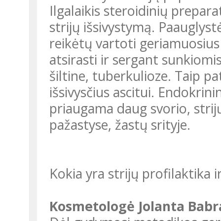
Ilgalaikis steroidinių prepara
strijų išsivystymą. Paauglystėj
reikėtų vartoti geriamuosius 
atsirasti ir sergant sunkiomi
šiltine, tuberkulioze. Taip p
išsivysčius ascitui. Endokrini
priaugama daug svorio, strijų
pažastyse, žastų srityje.
Kokia yra strijų profilaktik
Kosmetologė Jolanta Babr