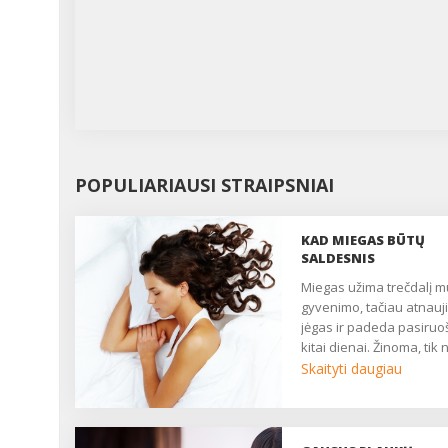
POPULIARIAUSI STRAIPSNIAI
KAD MIEGAS BŪTŲ
SALDESNIS
Miegas užima trečdalį mūsų
gyvenimo, tačiau atnauj
jėgas ir padeda pasiruoš
kitai dienai. Žinoma, tik 
tada, kai vartaisi lovoje
Skaityti daugiau
negalėdamas užmigti. A
tai, kaip žinoti, ar kelios
bemiegės naktys – tik
laikina, ar tai jau nemiga,