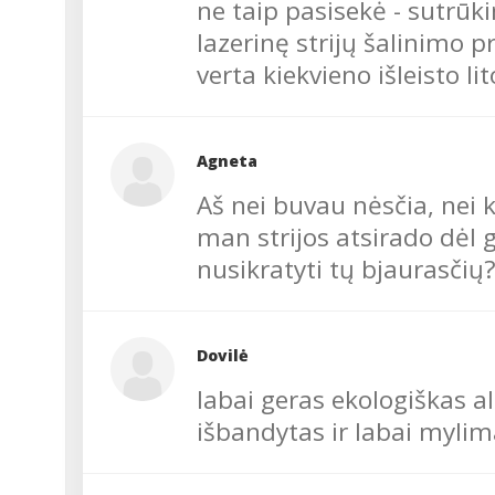
ne taip pasisekė - sutrūk
lazerinę strijų šalinimo p
verta kiekvieno išleisto li
Agneta
Aš nei buvau nėsčia, nei 
man strijos atsirado dėl
nusikratyti tų bjaurasčių
Dovilė
labai geras ekologiškas a
išbandytas ir labai mylim