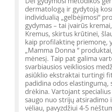
Dėl gydymosi metodikos geria
dermatologą ir gydytoją kosm
individualią „gelbėjimosi“ p
gydymas – tai įvairūs kremai
Kremus, skirtus krūtinei, šl
kaip profilaktinę priemonę, 
„Mamma Donna “ produktai, 
mėnesį. Taip pat galima vart
svarbiausios veikliosios medži
asiūklio ekstraktai turtingi fi
padidina odos elastingumą, 
drėkina. Vartojant specialius
saugo nuo strijų atsiradimo
vėliau, pavyzdžiui 4-5 nėšt