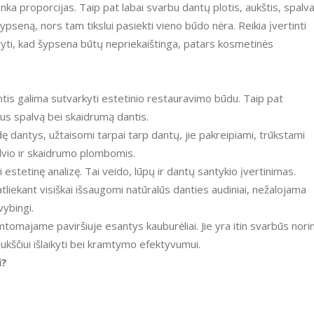
tinka proporcijas. Taip pat labai svarbu dantų plotis, aukštis, spalva
ypseną, nors tam tikslui pasiekti vieno būdo nėra. Reikia įvertinti
daryti, kad šypsena būtų nepriekaištinga, patars kosmetinės
tis galima sutvarkyti estetinio restauravimo būdu. Taip pat
us spalvą bei skaidrumą dantis.
ę dantys, užtaisomi tarpai tarp dantų, jie pakreipiami, trūkstami
alvio ir skaidrumo plombomis.
i estetinę analizę. Tai veido, lūpų ir dantų santykio įvertinimas.
atliekant visiškai išsaugomi natūralūs danties audiniai, nežalojama
vybingi.
omajame paviršiuje esantys kauburėliai. Jie yra itin svarbūs nori
ukščiui išlaikyti bei kramtymo efektyvumui.
i?