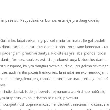
iai pažeisti. Pavyzdžiui, kai burnos ertmėje yra daug didelių
ai lanke, labai veiksmingi porcelianiniai laminatai. Jie gali padėti
s dantų tarpus, nuskilusius dantis ir pan. Porceliano laminatai – tai
 padengiami priekiniai dantys. Plokštelės yra labai plonos, todėl
a dantų formos, spalvos estetiką, rekonstruoja kietuosius danties
estauruojama, kai yra daugiau sveiko audinio, jais galima sėkmingai
danties audiniai itin pažeisti ėduonies, laminatai nerekomenduojami.
eisti nebegalima. Jeigu spalva netinka, laminatą reikia gaminti iš
kyla.
 individualiai, todėl jų beveik neįmanoma atskirti nuo natūralių
yra atsparūs kavos, arbatos ar rūkalų poveikiui.
buojant nušlifuojama mažiau nei dedant vainikėlius ir dažniausiai