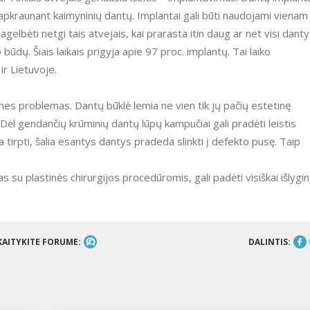
eapkraunant kaimyninių dantų. Implantai gali būti naudojami vienam
elbėti netgi tais atvejais, kai prarasta itin daug ar net visi danty
dų. Šiais laikais prigyja apie 97 proc. implantų. Tai laiko
ir Lietuvoje.
ines problemas. Dantų būklė lemia ne vien tik jų pačių estetinę
 Dėl gendančių krūminių dantų lūpų kampučiai gali pradėti leistis
 tirpti, šalia esantys dantys pradeda slinkti į defekto pusę. Taip
 su plastinės chirurgijos procedūromis, gali padėti visiškai išlygin
KAITYKITE FORUME:
DALINTIS: