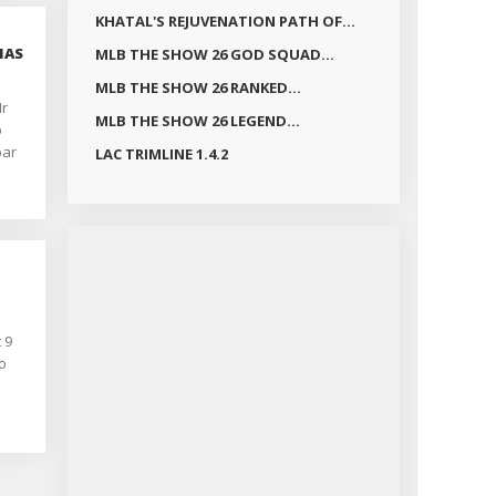
KHATAL'S REJUVENATION PATH OF...
MAS
MLB THE SHOW 26 GOD SQUAD...
MLB THE SHOW 26 RANKED...
Ir
MLB THE SHOW 26 LEGEND...
p
bar
LAC TRIMLINE 1.4.2
ų
dėl
oju?
tų
 9
o
s
mus,
?
s
a