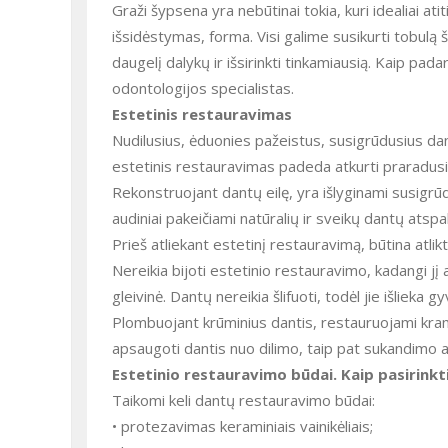
Graži šypsena yra nebūtinai tokia, kuri idealiai ati
išsidėstymas, forma. Visi galime susikurti tobulą š
daugelį dalykų ir išsirinkti tinkamiausią. Kaip pa
odontologijos specialistas.
Estetinis restauravimas
Nudilusius, ėduonies pažeistus, susigrūdusius dan
estetinis restauravimas padeda atkurti praradusi
Rekonstruojant dantų eilę, yra išlyginami susigrūd
audiniai pakeičiami natūralių ir sveikų dantų atsp
Prieš atliekant estetinį restauravimą, būtina atlikt
Nereikia bijoti estetinio restauravimo, kadangi jį 
gleivinė. Dantų nereikia šlifuoti, todėl jie išlieka gy
Plombuojant krūminius dantis, restauruojami kramt
apsaugoti dantis nuo dilimo, taip pat sukandimo a
Estetinio restauravimo būdai. Kaip pasirinkt
Taikomi keli dantų restauravimo būdai:
• protezavimas keraminiais vainikėliais;