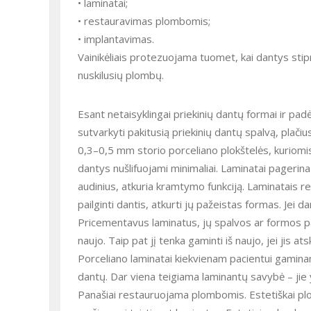
• laminatai;
• restauravimas plombomis;
• implantavimas.
Vainikėliais protezuojama tuomet, kai dantys stipr
nuskilusių plombų.
Esant netaisyklingai priekinių dantų formai ir padėči
sutvarkyti pakitusią priekinių dantų spalvą, plačiu
0,3–0,5 mm storio porceliano plokštelės, kuriomis
dantys nušlifuojami minimaliai. Laminatai pagerin
audinius, atkuria kramtymo funkciją. Laminatais r
pailginti dantis, atkurti jų pažeistas formas. Jei 
Pricementavus laminatus, jų spalvos ar formos pak
naujo. Taip pat jį tenka gaminti iš naujo, jei jis ats
Porceliano laminatai kiekvienam pacientui gaminami
dantų. Dar viena teigiama laminantų savybė – jie 
Panašiai restauruojama plombomis. Estetiškai plom