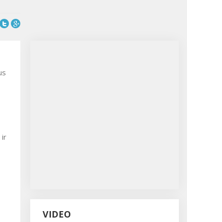
us
ir
VIDEO