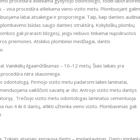
avimo procedūra atliekama gydytojo odontologo, todėl laboratorin
s – visa procedūra atliekama vieno vizito metu. Plombuojant gali
buojama labai atsakingai ir proporcingai. Taip, kaip danties audinia
oks plombavimo būdas saugo danties struktūrą. Kokybiškų plombų
plombos gali prarasti blizgesį, jeigu nebuvo tinkamai nupoliruotos
ros priemones. Atskilus plombinei medžiagai, dantis
u.
val. Vainikėlių ilgaamžiškumas – 10–12 metų. Šiais laikais yra
 procedūra nėra skausminga.
pas odontologą. Pirmojo vizito metu padaromi laikini laminatai,
komenduojama vaikščioti savaitę ar dvi. Antrojo vizito metu dantys
oratoriją . Trečiojo vizito metu odontologas laminatus cementuoja.
nuo 4 iki 6 dantų, atlikti užtenka vieno vizito. Plombavimas gali
.
ta. Tokiais atvejais geriausia išeitis – implantavimas. Dantų implant