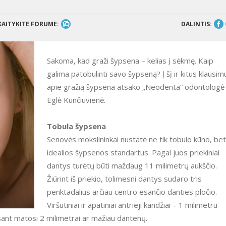
KAITYKITE FORUME:
DALINTIS:
Sakoma, kad graži šypsena – kelias į sėkmę. Kaip
galima patobulinti savo šypseną? Į šį ir kitus klausim
apie gražią šypsena atsako „Neodenta“ odontologė
Eglė Kunčiuvienė.
Tobula šypsena
Senovės mokslininkai nustatė ne tik tobulo kūno, bet 
idealios šypsenos standartus. Pagal juos priekiniai
dantys turėtų būti maždaug 11 milimetrų aukščio.
Žiūrint iš priekio, tolimesni dantys sudaro tris
penktadalius arčiau centro esančio danties pločio.
Viršutiniai ir apatiniai antrieji kandžiai – 1 milimetru
sant matosi 2 milimetrai ar mažiau dantenų.