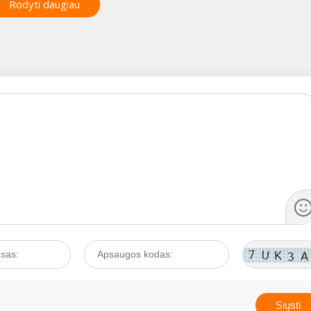
ę
priežastį? Daugiau nei
Rodyti daugiau
o
STANIENE ir Kauno
trisdešimt metų šiai
Dainavos poliklinikos
o.
problemai - žmogaus
ausyje
gydytoja endokrinologe
ė šio
augimo hormono ištyrimu
e per
Lina RADZEVIČIENE. ...
gamybai, gydymo
is
metodams paskyrė Kau
r.
medicinos universiteto
Endokrinologijos institut
Vaikų endokrinologijos
lias
laboratorijos vadovė,
profesorė, habilituota
daktarė Danutė Lašienė i
1930
Kauno medicinos
edis
universiteto
inėje
Endokrinologijos institut
ptinė
bei Respublikinio
vo
endokrinologijos centro
,
direktorius, Hormonolog
omos
laboratorijos vadovas,
.
profesorius, habilituota
daktaras Liudvikas Laša
Tad žodis specialistams. .