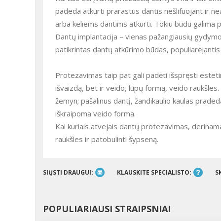
padeda atkurti prarastus dantis nešlifuojant ir n
arba keliems dantims atkurti. Tokiu būdu galima pag
Dantų implantacija – vienas pažangiausių gydymo bū
patikrintas dantų atkūrimo būdas, populiarėjantis 
Protezavimas taip pat gali padėti išspręsti estet
išvaizdą, bet ir veido, lūpų formą, veido raukšles.
žemyn; pašalinus dantį, žandikaulio kaulas pradeda
iškraipoma veido forma.
Kai kuriais atvejais dantų protezavimas, derinamas
raukšles ir patobulinti šypseną.
SIŲSTI DRAUGUI:
KLAUSKITE SPECIALISTO:
S
POPULIARIAUSI STRAIPSNIAI