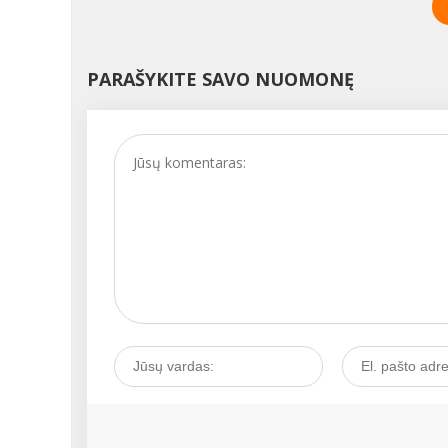
kelionės bei ligų, išgėr
iki išorinės ausies) nu
arbatos, pajuto, kad
dulkių, bakterijų ir kitų
sveikata labai pagerėj
nešvarumų. Taigi jos 
Botanikas J.Bankas tyr
turi būti, tik, žinoma, n
PARAŠYKITE SAVO NUOMONĘ
augalo gydomąsias
daug....
savybes. O 1920 meta
Australijos chemikas d
Penfordas, atlikęs
klinikinius tyrimus su
žmonėmis, įrodė unika
arbatmedžio aliejaus
profilaktines bei
gydomąsias savybes. 
m. Australijoje arbatm
pradėtas vartoti klinik
praktikoje kaip antise
priemonė. 1937 m. bu
aprašyta nemažai ligų
kurios sėkmingai gyd
arbatmedžio aliejumi...