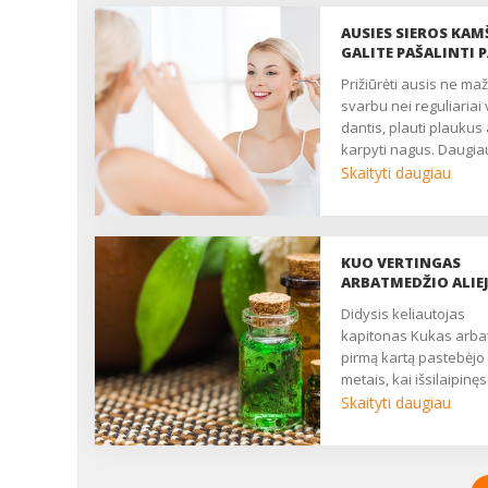
AUSIES SIEROS KAM
GALITE PAŠALINTI 
Prižiūrėti ausis ne mažiau
svarbu nei reguliariai 
dantis, plauti plaukus 
karpyti nagus. Daugia
ausų priežiūros sunk
Skaityti daugiau
sukelia joje
besikaupiančios tąsio
geltonos išskyros - au
siera. Šių išskyrų kieki
KUO VERTINGAS
individualus: vieniems
ARBATMEDŽIO ALIE
gaminasi tiek mažai, ka
Didysis keliautojas
niekada nesikaupia, t
kapitonas Kukas arba
tarpu kitų ausyse kam
pirmą kartą pastebėjo
susidaro kas du trys
metais, kai išsilaipinęs
mėnesiai. Nepamanyki
Botaniko paplūdimyje i
Skaityti daugiau
jog ausies siera tik tei
kvapnių lapelių išvirė
rūpesčių - ji yra labai 
arbatos savo jūreivia
bei naudinga, nes ap
Pastarieji, išvarginti il
ausų landas (nuo būg