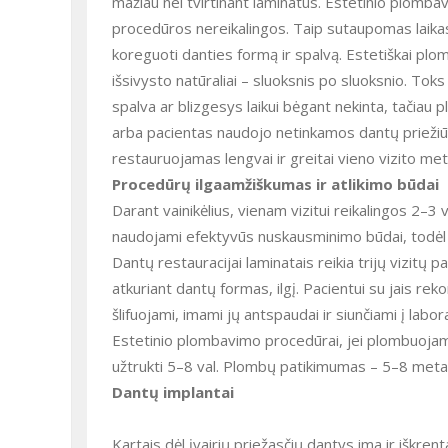
mažiau nei tvirtinant laminatus. Estetinio plomb
procedūros nereikalingos. Taip sutaupomas laika
koreguoti danties formą ir spalvą. Estetiškai plom
išsivysto natūraliai – sluoksnis po sluoksnio. T
spalva ar blizgesys laikui bėgant nekinta, tačiau 
arba pacientas naudojo netinkamos dantų priežiū
restauruojamas lengvai ir greitai vieno vizito met
Procedūrų ilgaamžiškumas ir atlikimo būdai
Darant vainikėlius, vienam vizitui reikalingos 2–3 
naudojami efektyvūs nuskausminimo būdai, todėl
Dantų restauracijai laminatais reikia trijų vizitų 
atkuriant dantų formas, ilgį. Pacientui su jais re
šlifuojami, imami jų antspaudai ir siunčiami į lab
Estetinio plombavimo procedūrai, jei plombuojama 
užtrukti 5–8 val. Plombų patikimumas – 5–8 metai
Dantų implantai
Kartais dėl įvairių priežasčių dantys ima ir iškren