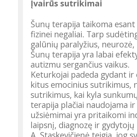
Įvairūs sutrikimai
Šunų terapija taikoma esant įvairiems sutrikimams bei psichinei ir
fizinei negaliai. Tarp sudėtin
galūnių paralyžius, neurozė,
Šunų terapija yra labai efek
autizmu sergančius vaikus.
Keturkojai padeda gydant ir dažniau pasitaikančius nuotaikos ir
kitus emocinius sutrikimus,
sutrikimus, kai kyla sunkum
terapija plačiai naudojama ir 
užsiėmimai yra pritaikomi ind
laipsnį, diagnozę ir gydytoj
A. Staskevičienė teigia, jog svarbu suprasti, kad šuo – tai ne