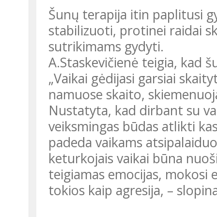
Šunų terapija itin paplitusi gydant vaikus – jų emocinei savijautai
stabilizuoti, protinei raidai 
sutrikimams gydyti.
A.Staskevičienė teigia, kad šunys naudojami ir mokant skaityti:
„Vaikai gėdijasi garsiai skaity
namuose skaito, skiemenuoja i
Nustatyta, kad dirbant su vaikais šunų terapija yra labai
veiksmingas būdas atlikti k
padeda vaikams atsipalaiduo
keturkojais vaikai būna nuošir
teigiamas emocijas, mokosi 
tokios kaip agresija, – slopi