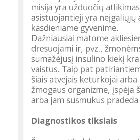
misija yra užduočių atlikim
asistuojantieji yra neįgaliųjų
kasdieniame gyvenime.
Dažniausiai matome akliesiems asistuojančius šunis, tačiau jie
dresuojami ir, pvz., žmonėms
sumažėjusį insulino kiekį kra
vaistus. Taip pat patiriantiem
šiais atvejais keturkojai arb
žmogaus organizme, įspėja še
arba jam susmukus pradeda lo
Diagnostikos tikslais