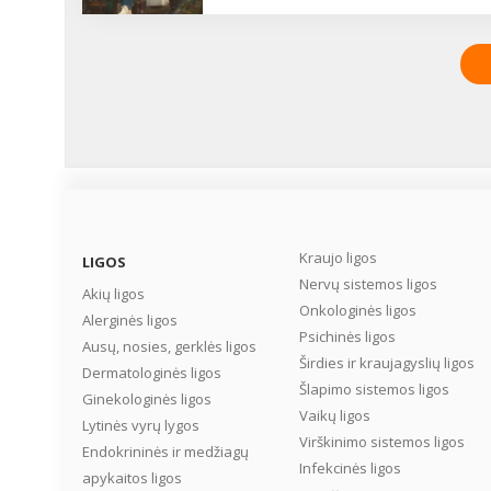
Kraujo ligos
LIGOS
Nervų sistemos ligos
Akių ligos
Onkologinės ligos
Alerginės ligos
Psichinės ligos
Ausų, nosies, gerklės ligos
Širdies ir kraujagyslių ligos
Dermatologinės ligos
Šlapimo sistemos ligos
Ginekologinės ligos
Vaikų ligos
Lytinės vyrų lygos
Virškinimo sistemos ligos
Endokrininės ir medžiagų
Infekcinės ligos
apykaitos ligos