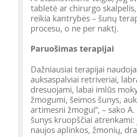
tabletė ar chirurgo skalpelis
reikia kantrybės – šunų terapi
procesu, o ne per naktį.
Paruošimas terapijai
Dažniausiai terapijai naudojami šunys – niūfaundlendai, landsyrai,
auksaspalviai retriveriai, lab
dresuojami, labai imlūs mokym
žmogumi, šeimos šunys, aukš
artimesni žmogui“, – sako A. 
šunys kruopščiai atrenkami: ji
naujos aplinkos, žmonių, dra