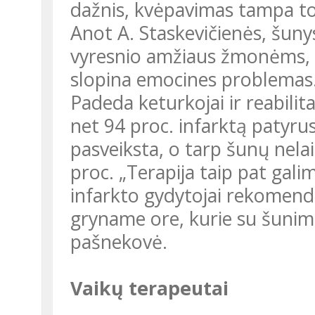
dažnis, kvėpavimas tampa t
Anot A. Staskevičienės, šunys taip pat yra puikūs terapeutai
vyresnio amžiaus žmonėms, m
slopina emocines problemas
Padeda keturkojai ir reabilitacijos po infarkto metu. Įrodyta, kad
net 94 proc. infarktą patyrus
pasveiksta, o tarp šunų nelai
proc. „Terapija taip pat gali
infarkto gydytojai rekomendu
gryname ore, kurie su šunimi
pašnekovė.
Vaikų terapeutai