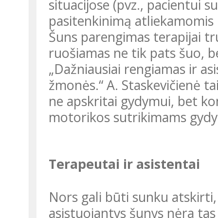
situacijose (pvz., pacientui s
pasitenkinimą atliekamomis 
Šuns parengimas terapijai trunka ilgai, aiškina pašnekovė, be to,
ruošiamas ne tik pats šuo, be
„Dažniausiai rengiamas ir as
žmonės.“ A. Staskevičienė ta
ne apskritai gydymui, bet ko
motorikos sutrikimams gydyt
Terapeutai ir asistentai
Nors gali būti sunku atskirti, būtina pabrėžti, kad terapiniai ir
asistuojantys šunys nėra tas