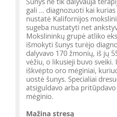
Šunys ne tik dalyvauja terapijoje, asistuoja sergantiesiems, bet ir
gali ... diagnozuoti kai kuria
nustatė Kalifornijos mokslin
sugeba nustatyti net ankstyvą
Mokslininkų grupė atliko eks
išmokyti šunys turėjo diagno
dalyvavo 170 žmonių, iš jų 55
vėžiu, o likusieji buvo sveik
iškvėpto oro mėginiai, kuriuo
uostė šunys. Specialiai dresuot
atsiguldavo arba pritūpdavo
mėginio.
Mažina stresą