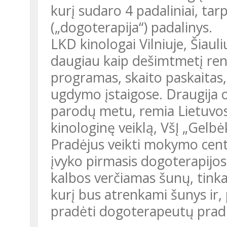
kurį sudaro 4 padaliniai, tarp
(„dogoterapija“) padalinys.
LKD kinologai Vilniuje, Šiauliuose, Plungėje, Kaune ir kitur jau
daugiau kaip dešimtmetį ren
programas, skaito paskaitas,
ugdymo įstaigose. Draugija 
parodų metu, remia Lietuvos
kinologinę veiklą, VšĮ „Gelb
Pradėjus veikti mokymo centr
įvyko pirmasis dogoterapijos
kalbos verčiamas šunų, tinka
kurį bus atrenkami šunys ir,
pradėti dogoterapeutų prad