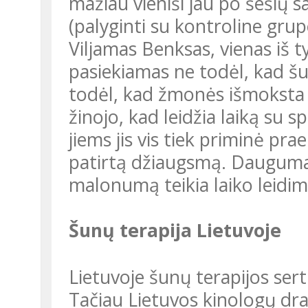
mažiau vieniši jau po šešių s
(palyginti su kontroline grup
Viljamas Benksas, vienas iš tyrimo vadovų, sako: „Toks poveikis
pasiekiamas ne todėl, kad šu
todėl, kad žmonės išmoksta d
žinojo, kad leidžia laiką su s
jiems jis vis tiek priminė prae
patirtą džiaugsmą. Dauguma 
malonumą teikia laiko leidim
Šunų terapija Lietuvoje
Lietuvoje šunų terapijos sertifikatai kol kas nėra išduodami.
Tačiau Lietuvos kinologų dr