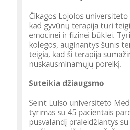
Čikagos Lojolos universiteto mokslininkų atliktas tyrimas parodė,
kad gyvūnų terapija turi teig
emocinei ir fizinei būklei. Ty
kolegos, auginantys šunis ter
teigia, kad ši terapija sumaži
nuskausminamųjų poreikį.
Suteikia džiaugsmo
Seint Luiso universiteto Medicinos mokyklos mokslininkų atliktas
tyrimas su 45 pacientais paro
pusvalandį praleidžiantys su 