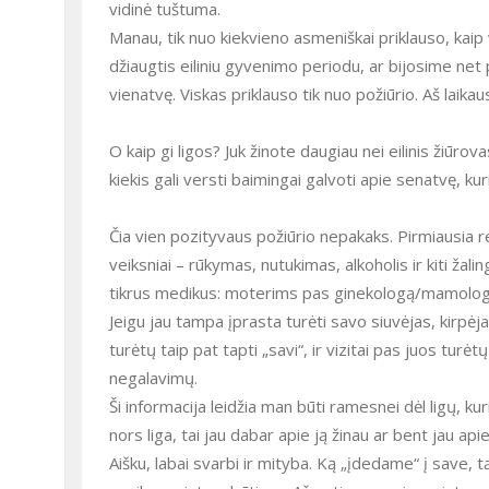
vidinė tuštuma.
Manau, tik nuo kiekvieno asmeniškai priklauso, kaip 
džiaugtis eiliniu gyvenimo periodu, ar bijosime net p
vienatvę. Viskas priklauso tik nuo požiūrio. Aš laika
O kaip gi ligos? Juk žinote daugiau nei eilinis žiūro
kiekis gali versti baimingai galvoti apie senatvę, kuri
Čia vien pozityvaus požiūrio nepakaks. Pirmiausia re
veiksniai – rūkymas, nutukimas, alkoholis ir kiti žalin
tikrus medikus: moterims pas ginekologą/mamologą
Jeigu jau tampa įprasta turėti savo siuvėjas, kirpėja
turėtų taip pat tapti „savi“, ir vizitai pas juos turė
negalavimų.
Ši informacija leidžia man būti ramesnei dėl ligų, k
nors liga, tai jau dabar apie ją žinau ar bent jau api
Aišku, labai svarbi ir mityba. Ką „įdedame“ į save, 