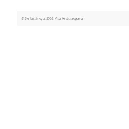
© Sveikas žmogus 2026. Visos teisės saugomos