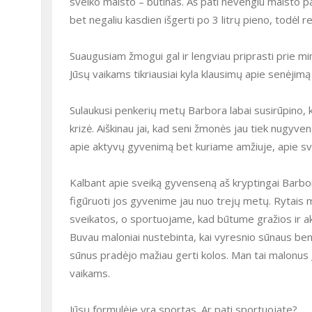
sveiko maisto – būtinas. Aš pati nevengiu maisto pap
bet negaliu kasdien išgerti po 3 litrų pieno, todėl r
Suaugusiam žmogui gal ir lengviau priprasti prie mint
Jūsų vaikams tikriausiai kyla klausimų apie senėjimą 
Sulaukusi penkerių metų Barbora labai susirūpino, 
krizė. Aiškinau jai, kad seni žmonės jau tiek nugyvena
apie aktyvų gyvenimą bet kuriame amžiuje, apie sva
Kalbant apie sveiką gyvenseną aš kryptingai Barbora
figūruoti jos gyvenime jau nuo trejų metų. Rytais 
sveikatos, o sportuojame, kad būtume gražios ir ak
Buvau maloniai nustebinta, kai vyresnio sūnaus be
sūnus pradėjo mažiau gerti kolos. Man tai malonus
vaikams.
Jūsų formulėje yra sportas. Ar pati sportuojate?