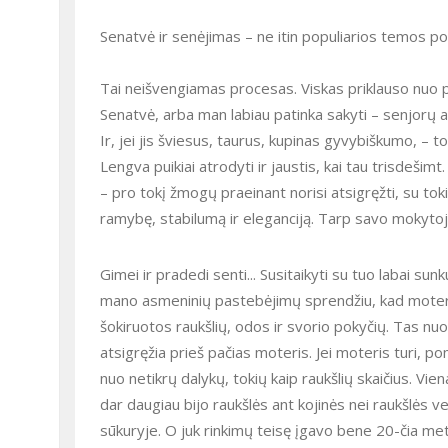
Senatvė ir senėjimas – ne itin populiarios temos po
Tai neišvengiamas procesas. Viskas priklauso nuo po
Senatvė, arba man labiau patinka sakyti – senjorų 
Ir, jei jis šviesus, taurus, kupinas gyvybiškumo, – to
Lengva puikiai atrodyti ir jaustis, kai tau trisdešim
– pro tokį žmogų praeinant norisi atsigręžti, su tok
ramybę, stabilumą ir eleganciją. Tarp savo mokytoj
Gimei ir pradedi senti... Susitaikyti su tuo labai s
mano asmeninių pastebėjimų sprendžiu, kad motery
šokiruotos raukšlių, odos ir svorio pokyčių. Tas nuo
atsigręžia prieš pačias moteris. Jei moteris turi, p
nuo netikrų dalykų, tokių kaip raukšlių skaičius. Vie
dar daugiau bijo raukšlės ant kojinės nei raukšlės v
sūkuryje. O juk rinkimų teisę įgavo bene 20-čia me