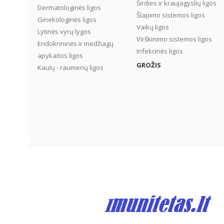
Širdies ir kraujagyslių ligos
Dermatologinės ligos
Šlapimo sistemos ligos
Ginekologinės ligos
Vaikų ligos
Lytinės vyrų lygos
Virškinimo sistemos ligos
Endokrininės ir medžiagų
Infekcinės ligos
apykaitos ligos
GROŽIS
Kaulų - raumenų ligos