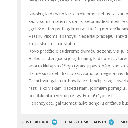
Suvokiu, kad mano karta niekuomet nebus ta, kuri p
kad visoms moterims dar iki keturiasdešimties rei
„geležies tampyti“, galima rasti kažką moteriškesni
Patariu visoms išbandyti. Neseniai pradėjau lankyti 
kai pasiseka – nuostabu!
Kovo pradžioje atidarėme dviračių sezoną, visi jų l
Barborai stengiuosi įdiegti mintį, kad sportas turė
sporto klubą vaikščiojo rytais. Ji pastebėjo, kad kai
Baimė sustorėti, fizinio aktyvumo pomėgis ar vis dė
Pakartosiu gal jau ir banalia virstančią frazę – sv
rasti laiko viskam: padėti kitam, įdomiam pomėgiui, 
profilaktiniam vizitui pas gydytoją! (šypsosi)
Pabandykite, gal tuomet laukti senjorų amžiaus bus
SIŲSTI DRAUGUI:
KLAUSKITE SPECIALISTO:
SKA