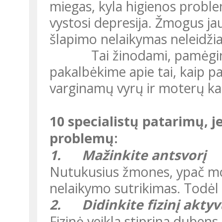
miegas, kyla higienos proble
vystosi depresija. Žmogus jau
šlapimo nelaikymas neleidžia j
Tai žinodami, pamėginkime rasti ką nors pozityvaus ir
pakalbėkime apie tai, kaip p
varginamų vyrų ir moterų ka
10 specialistų patarimų, jei yra šlapimo nelaikymo
problemų:
1.
Mažinkite antsvorį
Nutukusius žmones, ypač moteris, daug dažniau vargina šlapimo
nelaikymo sutrikimas. Todėl 
2.
Didinkite fizinį akt
Fizinė veikla stiprina dubens raumenis, padeda atsikratyti