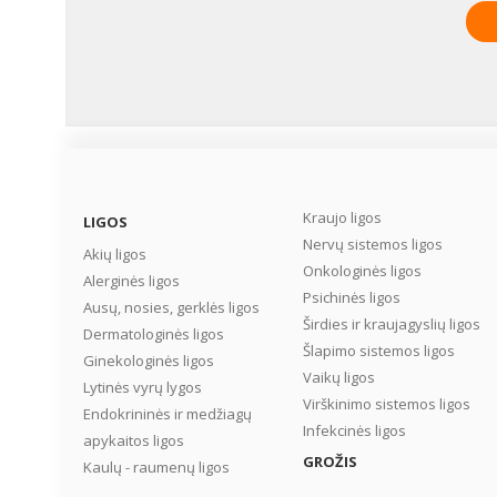
Kraujo ligos
LIGOS
Nervų sistemos ligos
Akių ligos
Onkologinės ligos
Alerginės ligos
Psichinės ligos
Ausų, nosies, gerklės ligos
Širdies ir kraujagyslių ligos
Dermatologinės ligos
Šlapimo sistemos ligos
Ginekologinės ligos
Vaikų ligos
Lytinės vyrų lygos
Virškinimo sistemos ligos
Endokrininės ir medžiagų
Infekcinės ligos
apykaitos ligos
GROŽIS
Kaulų - raumenų ligos