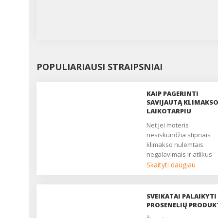
POPULIARIAUSI STRAIPSNIAI
KAIP PAGERINTI
SAVIJAUTĄ KLIMAKS
LAIKOTARPIU
Net jei moteris
nesiskundžia stipriais
klimakso nulemtais
negalavimais ir atlikus
tyrimus nenustatyta jok
Skaityti daugiau
rimtesnių organizmo
sutrikimų, gydytojas gali
rekomenduoti išbandyti
SVEIKATAI PALAIKYTI
balneoterapiją, fiziotera
PROSENELIŲ PRODUK
nurodyti tam tikrus mais