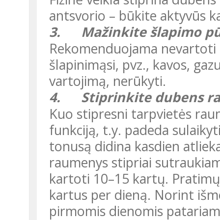
antsvorio – būkite aktyvūs k
3.
Mažinkite šlapimo pū
Rekomenduojama nevartoti ar mažinti produktų, kurie skatina
šlapinimąsi, pvz., kavos, ga
vartojimą, nerūkyti.
4.
Stiprinkite dubens 
Kuo stipresni tarpvietės raumenys, tuo geriau jie atlieka savo
funkciją, t.y. padeda sulaik
tonusą didina kasdien atlie
raumenys stipriai sutraukiam
kartoti 10–15 kartų. Pratimų
kartus per dieną. Norint išm
pirmomis dienomis patariama