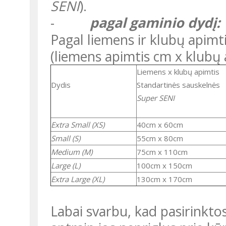
SENI
).
-
pagal gaminio dydį:
Pagal liemens ir klubų apimtis parenkamos tik sauskelnės
(liemens apimtis cm x klubų 
Liemens x klubų apimtis
Dydis
standartinės sauskelnės
Super SENI
Extra Small (XS)
40cm х 60cm
Small (S)
55cm х 80cm
Medium (M)
75cm х 110cm
Large (L)
100cm х 150cm
Extra Large (XL)
130cm х 170cm
Labai svarbu, kad pasirinktos sauskelnės būtų: ne per didelės –