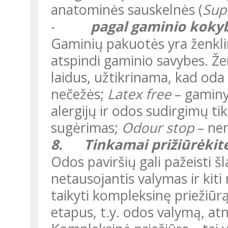
anatominės sauskelnės (
Sup
-
pagal gaminio koky
Gaminių pakuotės yra ženklinamos specialiais ženklais, kurie
atspindi gaminio savybes. Že
laidus, užtikrinama, kad oda
nečežės;
Latex free
– gaminy
alergijų ir odos sudirgimų t
sugėrimas;
Odour stop
– ne
8.
Tinkamai prižiūrėkit
Odos paviršių gali pažeisti šlapimas, išmatos, dažnas, odos
netausojantis valymas ir kiti 
taikyti kompleksinę priežiūr
etapus, t.y. odos valymą, at