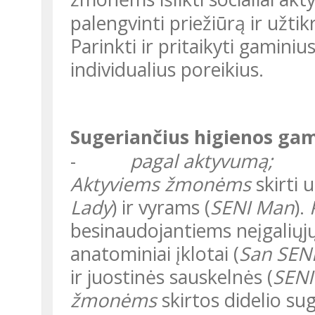
palengvinti priežiūrą ir užt
Parinkti ir pritaikyti gaminius
individualius poreikius.
Sugeriančius higienos gam
-
pagal aktyvumą;
Aktyviems žmonėms
skirti 
Lady
) ir vyrams (
SENI Man
).
besinaudojantiems neįgaliųjų 
anatominiai įklotai (
San SEN
ir juostinės sauskelnės (
SENI
žmonėms
skirtos didelio s