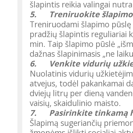
šlapintis reikia valingai nutr
5.
Treniruokite šlapimo
Treniruodami šlapimo pūslę suretinsime šlapinimosi intervalus. Iš
pradžių šlapintis reguliariai ka
min. Taip šlapimo pūslė „išm
dažnas šlapinimasis „ne laiku 
6.
Venkite vidurių užki
Nuolatinis vidurių užkietėjimas išprovokuoja šlapimo nesulaikymo
atvejus, todėl pakankamai dau
dviejų litrų per dieną vanden
vaisių, skaidulinio maisto.
7.
Pasirinkite tinkamą 
Šlapimą sugeriančių priemonių paskirtis – padėti aktyviems
žmon
ėms išlikti socialiai a