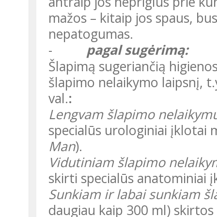
antraip jos nepriglus prie kūn
mažos – kitaip jos spaus, bu
nepatogumas.
-
pagal sugėrimą:
Šlapimą sugeriančią higienos priemonę reikia pasirinkti pagal
šlapimo nelaikymo laipsnį, t.
val.
:
Lengvam šlapimo nelaikymu
specialūs urologiniai įklotai
Man
).
Vidutiniam šlapimo nelaiky
skirti specialūs anatominiai įk
Sunkiam ir labai sunkiam š
daugiau kaip 300 ml) skirtos 