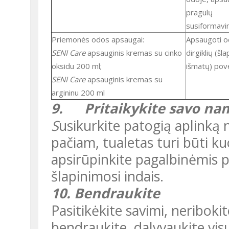
pragulų
susiformavi
Priemonės odos apsaugai:
Apsaugoti odą nuo
SENI Care
apsauginis kremas su cinko
dirgiklių (šla
oksidu 200 ml;
išmatų) pove
SENI Care
apsauginis kremas su
argininu 200 ml
9.
Pritaikykite savo na
S
usikurkite patogią aplinką 
pačiam, tualetas turi būti ku
apsirūpinkite pagalbinėmis 
šlapinimosi indais.
10.
Bendraukite
Pasitikėkite savimi, neribokite savo mėgstamos veiklos,
bendraukite, dalyvaukite v