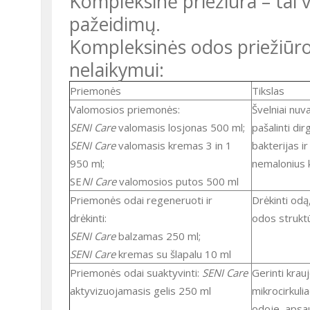
Kompleksinė priežiūra – tai
pažeidimų.
Kompleksinės odos priežiūros nuorodos esant šlapimo ir išmatų
nelaikymui:
Priemonės
Tikslas
Valomosios priemonės:
Švelniai nuvalyti odą,
SENI Care
valomasis losjonas 500 ml;
pašalinti dirg
SENI Care
valomasis kremas 3 in 1
bakterijas ir
950 ml;
nemalonius 
SE
NI Care
valomosios putos 500 ml
Priemonės odai regeneruoti ir
Drėkinti odą, atstatyti
drėkinti:
odos struktū
SENI Care
balzamas 250 ml;
SENI Care
kremas su šlapalu 10 ml
Priemonės odai suaktyvinti:
SENI Care
Gerinti kraujo
aktyvizuojamasis gelis 250 ml
mikrocirkulia
odoje, apsa