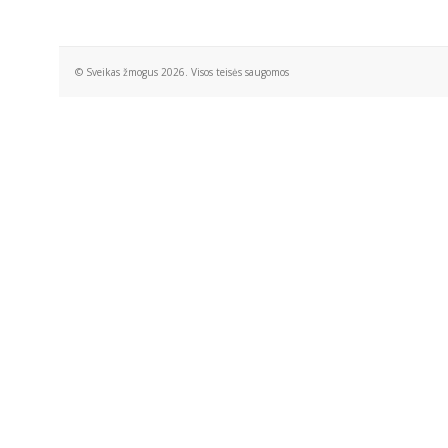
© Sveikas žmogus 2026. Visos teisės saugomos