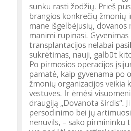
sunku rasti žodžių. Prieš pusm
brangios konkrečių žmonių ir
mane išgelbėjusių, dovanos m
manimi rūpinasi. Gyvenimas f
transplantacijos nelabai pasi
sukrėtimas, nauji, galbūt kit
Po pirmosios operacijos įsijun
pamatė, kaip gyvenama po or
žmonių organizacijos veikia 
vestuves. Ir ėmėsi visuomenin
draugiją „Dovanota širdis“. Ji
persodinimo bei jų artimuosi
nenuvils, – sako pirmininku 