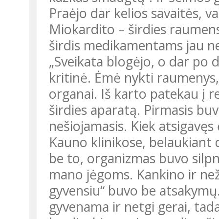
Praėjo dar kelios savaitės, va
Miokardito – širdies raumens
širdis medikamentams jau n
„Sveikata blogėjo, o dar po
kritinė. Ėmė nykti raumenys, 
organai. Iš karto patekau į r
širdies aparatą. Pirmasis buv
nešiojamasis. Kiek atsigavęs 
Kauno klinikose, belaukiant 
be to, organizmas buvo silpna
mano jėgoms. Kankino ir nežin
gyvensiu“ buvo be atsakymų
gyvenama ir netgi gerai, ta