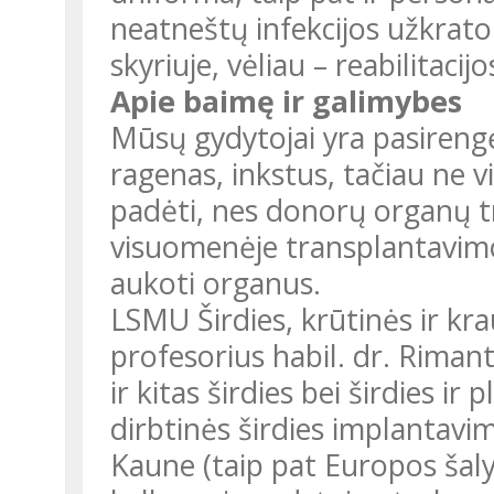
neatneštų infekcijos užkrato.
skyriuje, vėliau – reabilitacijo
Apie baimę ir galimybes
Mūsų gydytojai yra pasirengę 
ragenas, inkstus, tačiau ne v
padėti, nes donorų organų t
visuomenėje transplantavimo
aukoti organus.
LSMU Širdies, krūtinės ir kra
profesorius habil. dr. Rimant
ir kitas širdies bei širdies i
dirbtinės širdies implantavim
Kaune (taip pat Europos šalys