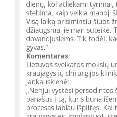
dienų, kol atliekami tyrimai,
stebima, kaip veikia manoji ši
Visą laiką prisiminsiu šiuos 
džiaugsmą jie man suteikė. Ta
dovanojusiems. Tik todėl, kad
gyvas.“
Komentaras
:
Lietuvos sveikatos mokslų uni
kraujagyslių chirurgijos klin
Jankauskienė:
„Nerijui vystėsi persodintos 
panašus į tą, kuris būna išem
procesas labiau išplitęs. Kai
kraujagysles, implantuoti sten