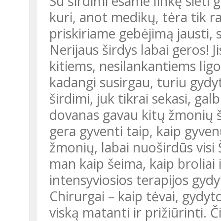
Su širdimi esame linkę sieti 
kuri, anot medikų, tėra tik 
priskiriame gebėjimą jausti, s
Nerijaus širdys labai geros! 
kitiems, nesilankantiems lig
kadangi susirgau, turiu gydy
širdimi, juk tikrai sekasi, gal
dovanas gavau kitų žmonių 
gera gyventi taip, kaip gyve
žmonių, labai nuoširdūs visi Š
man kaip šeima, kaip broliai i
intensyviosios terapijos gydyt
Chirurgai – kaip tėvai, gydyt
viską matanti ir prižiūrinti. 