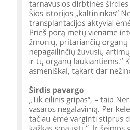
tarnavusios dirbtinės širdies
Šios istorijos „kaltininkas“ 
transplantacijos aktyviai ė
Prieš porą metų viename inte
žmonių, pritariančių organų
nepagailinčių žuvusių artimų
ir tų organų laukiantiems.“ K
asmeniškai, tąkart dar nežin
Širdis pavargo
„Tik eilinis gripas“, – taip Ne
vasaros negalavimą. Per kele
tačiau ėmė varginti stiprus d
kažkas smaugtų“. Ir šeimos g