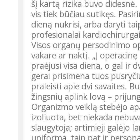
šį kartą rizika buvo didesnė.
vis tiek būčiau sutikęs. Pasiri
dieną nukrisi, arba daryti ta
profesionalai kardiochirurgai 
Visos organų persodinimo o
vakare ar naktį. „Į operacin
praėjusi visa diena, o gal ir d
gerai prisimena tuos pusryči
praleisti apie dvi savaites. Bu
žingsnių aplink lovą – prijun
Organizmo veiklą stebėjo apar
izoliuota, bet niekada nebuva
slaugytoja; artimieji galėjo la
uniforma, taip pat ir persona