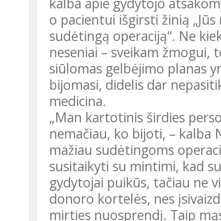
kalba apie gydytojo atsakomyb
o pacientui išgirsti žinią „Jūs
sudėtingą operaciją“. Ne kie
neseniai – sveikam žmogui, to
siūlomas gelbėjimo planas y
bijomasi, didelis dar nepasiti
medicina.
„Man kartotinis širdies perso
nemačiau, ko bijoti, – kalba N
mažiau sudėtingoms operacij
susitaikyti su mintimi, kad s
gydytojai puikūs, tačiau ne vis
donoro kortelės, nes įsivaiz
mirties nuosprendį. Taip mąst