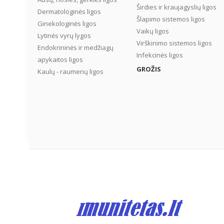
Širdies ir kraujagyslių ligos
Dermatologinės ligos
Šlapimo sistemos ligos
Ginekologinės ligos
Vaikų ligos
Lytinės vyrų lygos
Virškinimo sistemos ligos
Endokrininės ir medžiagų
Infekcinės ligos
apykaitos ligos
GROŽIS
Kaulų - raumenų ligos