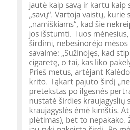
jautė kaip savą ir kartu kaip
„savų“. Vartoja vaistų, kurie s
„namiškiams“, kad šie nekrei
jos išstumti. Tuos mėnesius,
širdimi, nebesinorėjo mėsos 
savaime: „Sužinojęs, kad stip
cigaretę, o tai, kas liko pakel
Prieš metus, artėjant Kalėdo
krito. Tąkart pajuto širdį „ne 
pretekstas po ilgesnės pertra
nustatė širdies kraujagyslių s
kraujagyslės ėmė kimštis. At
plėtimas), bet to nepakako. 
jau sykį pakeistą širdį. Po m