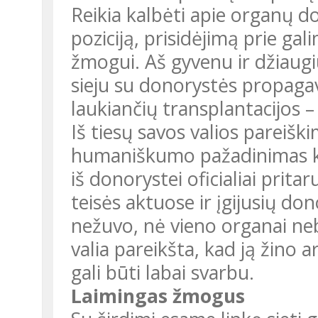
Reikia kalbėti apie organų d
poziciją, prisidėjimą prie g
žmogui. Aš gyvenu ir džiaugiu
sieju su donorystės propagav
laukiančių transplantacijos –
Iš tiesų savos valios pareiški
humaniškumo pažadinimas kit
iš donorystei oficialiai prita
teisės aktuose ir įgijusių do
nežuvo, nė vieno organai neb
valia pareikšta, kad ją žino 
gali būti labai svarbu.
Laimingas žmogus