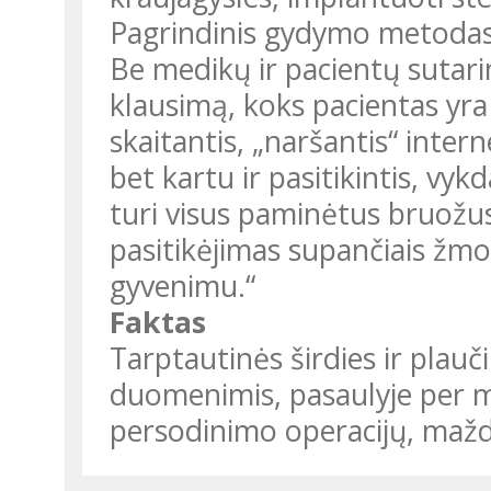
Pagrindinis gydymo metodas 
Be medikų ir pacientų sutar
klausimą, koks pacientas yra
skaitantis, „naršantis“ intern
bet kartu ir pasitikintis, vy
turi visus paminėtus bruožus,
pasitikėjimas supančiais žmo
gyvenimu.“
Faktas
Tarptautinės širdies ir plauč
duomenimis, pasaulyje per m
persodinimo operacijų, mažda