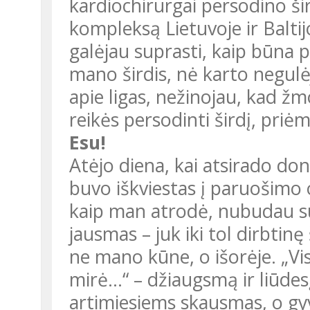
kardiochirurgai persodino šird
kompleksą Lietuvoje ir Baltij
galėjau suprasti, kaip būna p
mano širdis, nė karto negul
apie ligas, nežinojau, kad žm
reikės persodinti širdį, priėm
Esu!
Atėjo diena, kai atsirado don
buvo iškviestas į paruošimo op
kaip man atrodė, nubudau su 
jausmas – juk iki tol dirbtinę 
ne mano kūne, o išorėje. „Vis
mirė...“ – džiaugsmą ir liūdes
artimiesiems skausmas, o gy