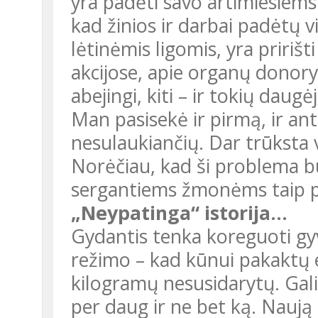
yra padėti savo artimiesiems 
kad žinios ir darbai padėtų
lėtinėmis ligomis, yra pririšt
akcijose, apie organų donor
abejingi, kiti – ir tokių daug
Man pasisekė ir pirmą, ir ant
nesulaukiančių. Dar trūksta 
Norėčiau, kad ši problema b
sergantiems žmonėms taip pa
„Neypatinga“ istorija...
Gydantis tenka koreguoti gyv
režimo – kad kūnui pakaktų e
kilogramų nesusidarytų. Gali
per daug ir ne bet ką. Naują 