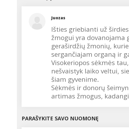
krašte išauginti, senelių 
prosenelių vartoti
produktai....
Juozas
Išties griebianti už širdies
žmogui yra dovanojama ga
geraširdžių žmonių, kurie
sergančiajam organą ir g
Visokeriopos sėkmės tau, 
nešvaistyk laiko veltui, s
šiam gyvenime.
Sėkmės ir donorų šeimynai
artimas žmogus, kadangi j
PARAŠYKITE SAVO NUOMONĘ