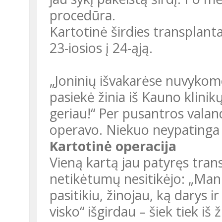
procedūra.
Kartotinė širdies transplantaci
23-iosios į 24-ąją.
„Joninių išvakarėse nuvykom
pasiekė žinia iš Kauno klinik
geriau!“ Per pusantros vala
operavo. Niekuo neypatinga i
Kartotinė operacija
Vieną kartą jau patyręs transp
netikėtumų nesitikėjo: „Man 
pasitikiu, žinojau, ką darys i
visko“ išgirdau – šiek tiek iš 