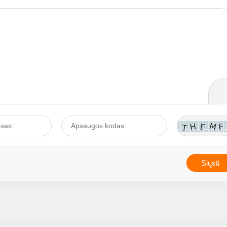
gi
oti
iau...