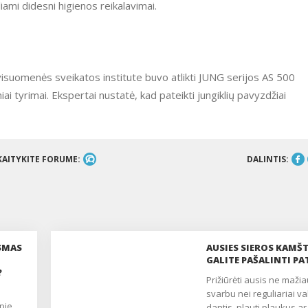
liami didesni higienos reikalavimai.
isuomenės sveikatos institute buvo atlikti JUNG serijos AS 500
ai tyrimai. Ekspertai nustatė, kad pateikti jungiklių pavyzdžiai
KAITYKITE FORUME:
DALINTIS:
USMAS
AUSIES SIEROS KAMŠT
GALITE PAŠALINTI PA
?
Prižiūrėti ausis ne mažiau
svarbu nei reguliariai val
pie
dantis, plauti plaukus ar