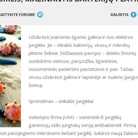
KAITYKITE FORUME:
DALINTIS:
Užsikrėsti įvairiomis ligomis galima ir nuo elektros
jungiklio. Jie – idealūs bakterijų, virusų ir mikrobų
plitimo židiniai. Didžiausias pavojus – didelio žmonių
susibūrimo vietose, pavyzdžiui, ligoninėse,
visuomeninės paskirties pastatuose ir pan. Tačiau
virusu užsikrėsti galima ir laiptinėje ar tualete įjungu
šviesą.
Sprendimas – unikalūs jungikliai
Vokietijos firma JUNG – vienintelė iš jungiklių
gamintojų siūlo jungtukų seriją antibakteriell. Pirmą
listi pavojingiems mikrobams liečiant jungiklį. Sukūrus naują žaliav