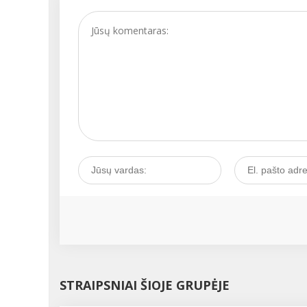
aktualus daugeliui, tai
pasistengsiu papasak
apie šį simptomą išsam
STRAIPSNIAI ŠIOJE GRUPĖJE