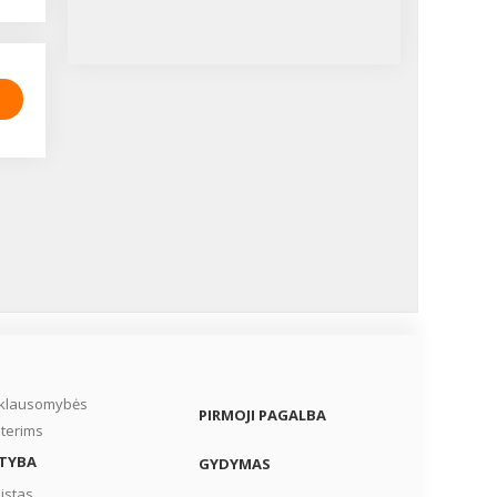
iklausomybės
PIRMOJI PAGALBA
terims
TYBA
GYDYMAS
istas