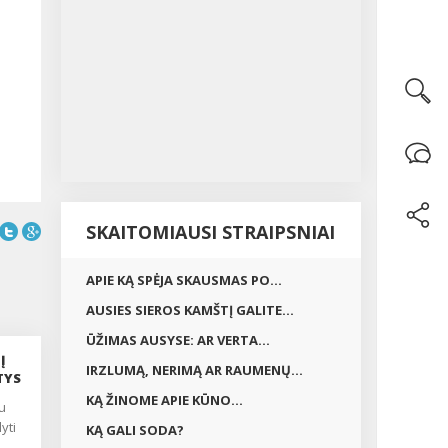
SKAITOMIAUSI STRAIPSNIAI
APIE KĄ SPĖJA SKAUSMAS PO...
AUSIES SIEROS KAMŠTĮ GALITE...
ŪŽIMAS AUSYSE: AR VERTA...
Į
IRZLUMĄ, NERIMĄ AR RAUMENŲ...
TYS
KĄ ŽINOME APIE KŪNO...
yti
KĄ GALI SODA?