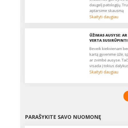
daugelį patologijų. Tr
aptarsime skausmą
sukeliančias priežastis
Skaityti daugiau
priemones, kurios gali
padėti....
ŪŽIMAS AUSYSE: AR
VERTA SUSIRŪPINTI
Beveik kiekvienam bent
kartą gyvenime ūžė, 
ar zvimbė ausyse. Tač
visada į tokius dalyku
reikia kreipti dėmesį?
Skaityti daugiau
mūsų žurnalo skaityto
pasakoja apie savo
problemą ir klausia: „J
keleri metai man tiek 
tiek naktį ūžia ausyse.
yra kokių gydymo bū
to ūžesio išsigydyti, ar
PARAŠYKITE SAVO NUOMONĘ
kentėti visą gyvenimą?
Manau, šis klausimas 