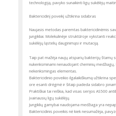
technologiją, pavyko sunaikinti ligų sukėlėjų maitin
Baktericidinį poveikį užtikrina sidabras
Naujasis metodas paremtas baktericidinėmis savy
jungikliai. Molekulinėje struktūroje vykstanti reakci
sukėlėjų ląstelių dauginimąsi ir mutaciją.
Taip pat mažėja naujų atsparių bakterijų štamų s
nukenksminami nenaudojant cheminių medžiagų, kur
nekenksmingas elementas.
Baktericidinio poveikio ilgalaikiškumą užtikrina 
ore esanti drėgmė ir šitaip padeda sidabro jonams 
Praktiškai tai reiškia, kad visas serijos AS500 an
įvairiausių ligų sukėlėjų.
Jungiklių gamybai naudojama medžiaga yra nepapras
Baktericidinis poveikis nė kiek nesumažėja, pavyz