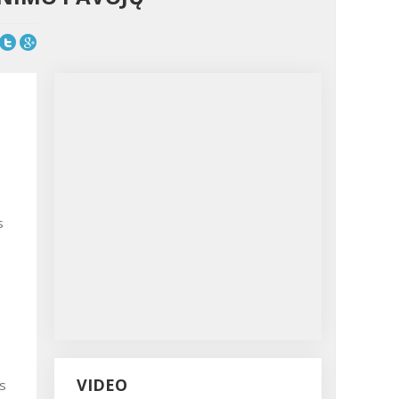
s
VIDEO
os