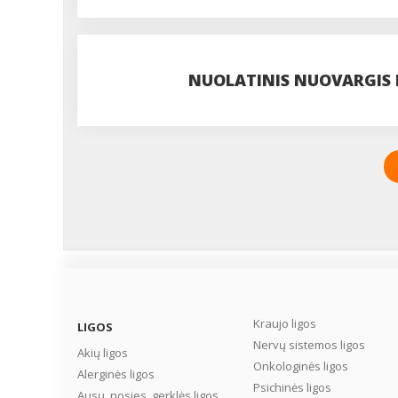
VAISTINĖJE
NUOLATINIS NUOVARGIS I
Kraujo ligos
LIGOS
Nervų sistemos ligos
Akių ligos
Onkologinės ligos
Alerginės ligos
Psichinės ligos
Ausų, nosies, gerklės ligos