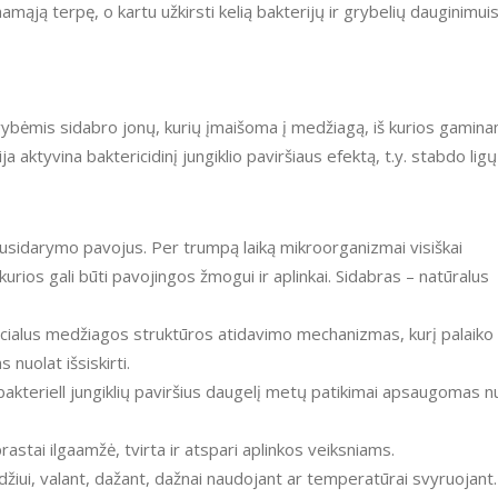
amąją terpę, o kartu užkirsti kelią bakterijų ir grybelių dauginimuis
bėmis sidabro jonų, kurių įmaišoma į medžiagą, iš kurios gamina
ja aktyvina baktericidinį jungiklio paviršiaus efektą, t.y. stabdo ligų
usidarymo pavojus. Per trumpą laiką mikroorganizmai visiškai
ios gali būti pavojingos žmogui ir aplinkai. Sidabras – natūralus
specialus medžiagos struktūros atidavimo mechanizmas, kurį palaiko
nuolat išsiskirti.
tibakteriell jungiklių paviršius daugelį metų patikimai apsaugomas n
tai ilgaamžė, tvirta ir atspari aplinkos veiksniams.
džiui, valant, dažant, dažnai naudojant ar temperatūrai svyruojant.