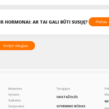
R HORMONAI: AR TAI GALI BŪTI SUSIJĘ?
Plačiau
Rodyti daugiau
Moterims
Terapijos
Pr
Vyrams
Mo
VAISTAŽOLĖS
Vaikams
MI
Senjorams
GYVENIMO BŪDAS
Ma