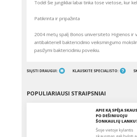
Todėl šie jungikliai labai tinka tose vietose, kur ke
Patikrinta ir pripažinta
2004 metų spalį Bonos universiteto Higienos ir v
antibakteriell baktericidinio veiksmingumo mokslini
pasižymi baktericidiniu poveikiu.
SIŲSTI DRAUGUI:
KLAUSKITE SPECIALISTO:
S
POPULIARIAUSI STRAIPSNIAI
APIE KĄ SPĖJA SKA
PO DEŠINIUOJU
ŠONKAULIŲ LANKU
Šioje vietoje kylantis
skausmas gali byloti a