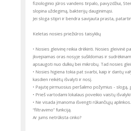
fiziologinio jūros vandens tirpalo, pavyzdžiui, St
slopina uždegimą, bakterijų dauginimąsi.
Jei sloga stipri ir bendra savijauta prasta, patart
Keletas nosies priežiūros taisyklių
• Nosies gleivinę reikia drėkinti. Nosies gleivinė p
įkvepiamas oras nosyje sušildomas ir sudrėkinamas
apsaugoti nuo dulkių bei mikrobų. Tad nosies gleivi
• Nosies higiena tokia pat svarbi, kaip ir dantų v
kasdien reikėtų išvalyti ir nosį.
• Pajutę pirmuosius peršalimo požymius - slogą, g
• Prieš vartodami lokalaus poveikio vaistų išvalyki
• Ne visada įmanoma išvengti rūkančiųjų aplinkos.
“filtravimo” funkciją.
Ar jums netrūksta cinko?