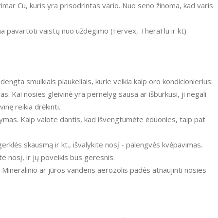
erimar Cu, kuris yra prisodrintas vario. Nuo seno žinoma, kad varis
ina pavartoti vaistų nuo uždegimo (Fervex, TheraFlu ir kt).
adengta smulkiais plaukeliais, kurie veikia kaip oro kondicionierius:
. Kai nosies gleivinė yra pernelyg sausa ar išburkusi, ji negali
nę reikia drėkinti.
alymas. Kaip valote dantis, kad išvengtumėte ėduonies, taip pat
erklės skausmą ir kt., išvalykite nosį - palengvės kvėpavimas.
te nosį, ir jų poveikis bus geresnis.
 Mineralinio ar jūros vandens aerozolis padės atnaujinti nosies