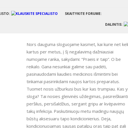
LISTO:
SKAITYKITE FORUME:
DALINTIS:
Nors dauguma sloguojame kasmet, kai kurie net kel
kartus per metus, į šį negalavimą dažniausiai
numojame ranka, sakydami: “Praeis ir taip”. O be
reikalo. Gana nesunkiai galime sau padėti,
pasinaudodami liaudies medicinos išmintimi bei
tinkamai pasirinkdami naujos kartos preparatus.
Tuomet nosis užburkusi bus kur kas trumpiau. Kas y
sloga? Tai nosies gleivinės uždegimas, pasireiškiant
peršilus, persišaldžius, sergant gripu ar kvėpavimo
takų infekcija. Paskutiniuoju metu madingu naujųjų
būstų aksesuaru tapo kondicionierius. Deja,
kondicionuojamas sausas patalpų oras taip pat gali