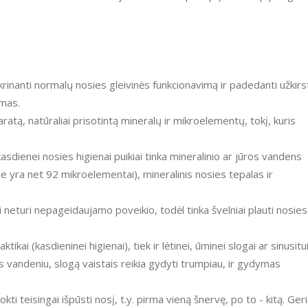
rinanti normalų nosies gleivinės funkcionavimą ir padedanti užkirs
imas.
aratą, natūraliai prisotintą mineralų ir mikroelementų, tokį, kuris
sdienei nosies higienai puikiai tinka mineralinio ar jūros vandens
yje yra net 92 mikroelementai), mineralinis nosies tepalas ir
 neturi nepageidaujamo poveikio, todėl tinka švelniai plauti nosies
kai (kasdieninei higienai), tiek ir lėtinei, ūminei slogai ar sinusitu
ūros vandeniu, slogą vaistais reikia gydyti trumpiau, ir gydymas
i teisingai išpūsti nosį, t.y. pirma vieną šnervę, po to - kitą. Ger