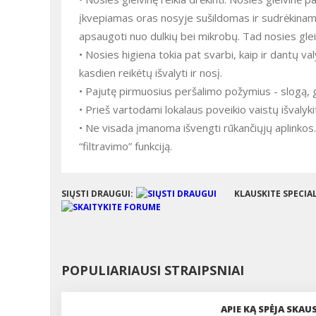
įkvepiamas oras nosyje sušildomas ir sudrėkinamas
apsaugoti nuo dulkių bei mikrobų. Tad nosies gleivi
• Nosies higiena tokia pat svarbi, kaip ir dantų v
kasdien reikėtų išvalyti ir nosį.
• Pajutę pirmuosius peršalimo požymius - slogą, g
• Prieš vartodami lokalaus poveikio vaistų išvalyki
• Ne visada įmanoma išvengti rūkančiųjų aplinkos.
“filtravimo” funkciją.
SIŲSTI DRAUGUI:
KLAUSKITE SPECIA
POPULIARIAUSI STRAIPSNIAI
APIE KĄ SPĖJA SKA