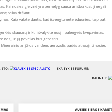
. Kai nosies gleivinė yra pernelyg sausa ar išburkusi, ji negali
nę reikia drėkinti.
alymas. Kaip valote dantis, kad išvengtumėte ėduonies, taip pat
erklės skausmą ir kt., išvalykite nosį - palengvės kvėpavimas.
te nosį, ir jų poveikis bus geresnis.
 Mineralinio ar jūros vandens aerozolis padės atnaujinti nosies
LISTO:
SKAITYKITE FORUME:
DALINTIS:
USMAS
AUSIES SIEROS KAMŠT