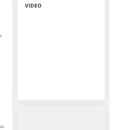
VIDEO
ti
i
iau