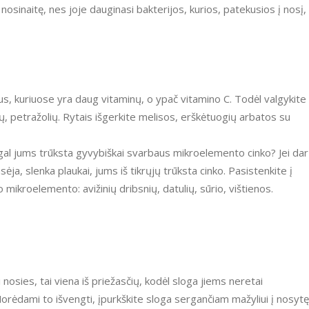
nosinaitę, nes joje dauginasi bakterijos, kurios, patekusios į nosį,
us, kuriuose yra daug vitaminų, o ypač vitamino C. Todėl valgykite
kų, petražolių. Rytais išgerkite melisos, erškėtuogių arbatos su
 gal jums trūksta gyvybiškai svarbaus mikroelemento cinko? Jei dar 
ėja, slenka plaukai, jums iš tikrųjų trūksta cinko. Pasistenkite į
io mikroelemento: avižinių dribsnių, datulių, sūrio, vištienos.
ti nosies, tai viena iš priežasčių, kodėl sloga jiems neretai
Norėdami to išvengti, įpurkškite sloga sergančiam mažyliui į nosytę