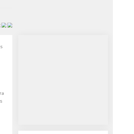
is
ra
is