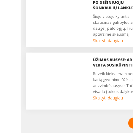
PO DEŠINIUOJU
ŠONKAULIŲ LANKU
Šioje vietoje kylantis
skausmas gali byloti a
daugelį patologijų. Tr
aptarsime skausmą
sukeliančias priežastis
Skaityti daugiau
priemones, kurios gali
padėti....
ŪŽIMAS AUSYSE: AR
VERTA SUSIRŪPINTI
Beveik kiekvienam bent
kartą gyvenime ūžė, 
ar zvimbė ausyse. Tač
visada į tokius dalyku
reikia kreipti dėmesį?
Skaityti daugiau
mūsų žurnalo skaityto
pasakoja apie savo
problemą ir klausia: „J
keleri metai man tiek 
tiek naktį ūžia ausyse.