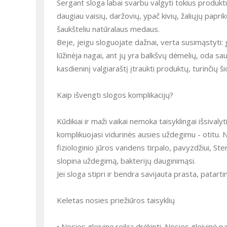
Sergant sloga labai svarbu valgyti tokius produkt
daugiau vaisių, daržovių, ypač kivių, žaliųjų papri
šaukšteliu natūralaus medaus.
Beje, jeigu sloguojate dažnai, verta susimąstyti:
lūžinėja nagai, ant jų yra balkšvų dėmelių, oda saus
kasdieninį valgiaraštį įtraukti produktų, turinčių š
Kaip išvengti slogos komplikacijų?
Kūdikiai ir maži vaikai nemoka taisyklingai išsivaly
komplikuojasi vidurinės ausies uždegimu - otitu. 
fiziologinio jūros vandens tirpalo, pavyzdžiui, St
slopina uždegimą, bakterijų dauginimąsi.
Jei sloga stipri ir bendra savijauta prasta, patart
Keletas nosies priežiūros taisyklių
• Nosies gleivinę reikia drėkinti. Nosies gleivinė p