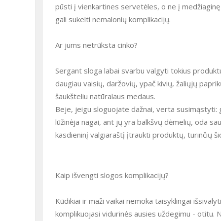
pūsti į vienkartines servetėles, o ne į medžiaginę 
gali sukelti nemalonių komplikacijų.
Ar jums netrūksta cinko?
Sergant sloga labai svarbu valgyti tokius produkt
daugiau vaisių, daržovių, ypač kivių, žaliųjų papri
šaukšteliu natūralaus medaus.
Beje, jeigu sloguojate dažnai, verta susimąstyti:
lūžinėja nagai, ant jų yra balkšvų dėmelių, oda saus
kasdieninį valgiaraštį įtraukti produktų, turinčių š
Kaip išvengti slogos komplikacijų?
Kūdikiai ir maži vaikai nemoka taisyklingai išsivaly
komplikuojasi vidurinės ausies uždegimu - otitu. 