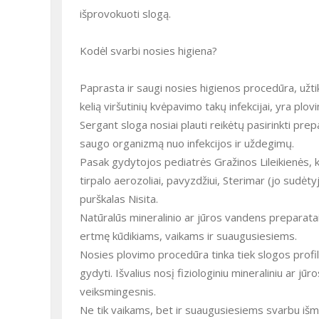
išprovokuoti slogą.
Kodėl svarbi nosies higiena?
Paprasta ir saugi nosies higienos procedūra, užtik
kelią viršutinių kvėpavimo takų infekcijai, yra plov
Sergant sloga nosiai plauti reikėtų pasirinkti prep
saugo organizmą nuo infekcijos ir uždegimų.
Pasak gydytojos pediatrės Gražinos Lileikienės, ka
tirpalo aerozoliai, pavyzdžiui, Sterimar (jo sudėt
purškalas Nisita.
Natūralūs mineralinio ar jūros vandens preparatai
ertmę kūdikiams, vaikams ir suaugusiesiems.
Nosies plovimo procedūra tinka tiek slogos profilakti
gydyti. Išvalius nosį fiziologiniu mineraliniu ar j
veiksmingesnis.
Ne tik vaikams, bet ir suaugusiesiems svarbu išmokt