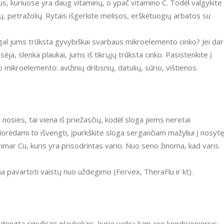
us, kuriuose yra daug vitaminų, o ypač vitamino C. Todėl valgykite
kų, petražolių. Rytais išgerkite melisos, erškėtuogių arbatos su
 gal jums trūksta gyvybiškai svarbaus mikroelemento cinko? Jei dar 
ėja, slenka plaukai, jums iš tikrųjų trūksta cinko. Pasistenkite į
io mikroelemento: avižinių dribsnių, datulių, sūrio, vištienos.
ti nosies, tai viena iš priežasčių, kodėl sloga jiems neretai
Norėdami to išvengti, įpurkškite sloga sergančiam mažyliui į nosytę
erimar Cu, kuris yra prisodrintas vario. Nuo seno žinoma, kad varis
ina pavartoti vaistų nuo uždegimo (Fervex, TheraFlu ir kt).
adengta smulkiais plaukeliais, kurie veikia kaip oro kondicionierius: