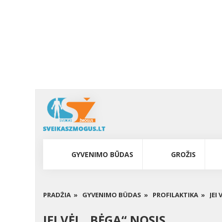
GYVENIMO BŪDAS
GROŽIS
PRADŽIA »
GYVENIMO BŪDAS »
PROFILAKTIKA »
JEI
JEI VĖL „BĖGA“ NOSIS