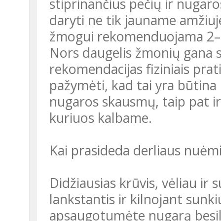
stiprinančius pečių ir nugaro
daryti ne tik jauname amžiu
žmogui rekomenduojama 2–3 
Nors daugelis žmonių gana sk
rekomendacijas fiziniais prat
pažymėti, kad tai yra būtina
nugaros skausmų, taip pat ir
kuriuos kalbame.
Kai prasideda derliaus nuė
Didžiausias krūvis, vėliau ir
lankstantis ir kilnojant sunk
apsaugotumėte nugarą besil