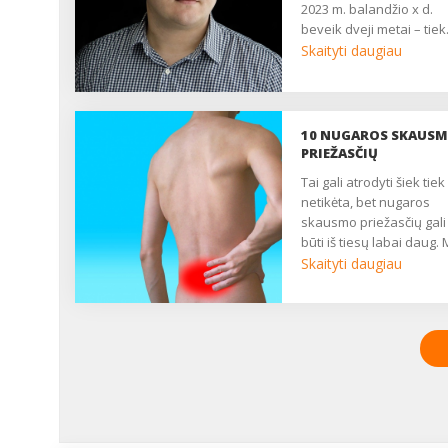
2023 m. balandžio x d.
beveik dveji metai – tiek.
Skaityti daugiau
10 NUGAROS SKAUS
PRIEŽASČIŲ
Tai gali atrodyti šiek tiek
netikėta, bet nugaros
skausmo priežasčių gali
būti iš tiesų labai daug.
dalinamės dešimtimi
Skaityti daugiau
dažniausiai pasitaikanč
nugaros skausmo
priežasčių ir faktorių.
Galbūt kai kurios iš jų
būdingos ir Jums? ...