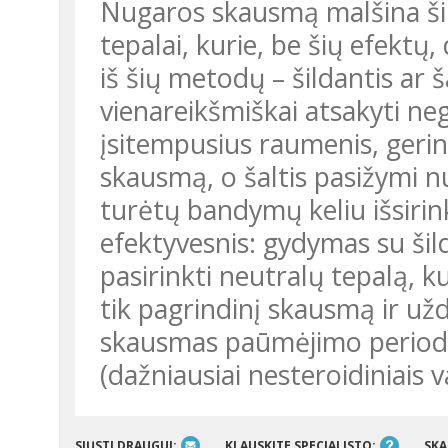
Nugaros skausmą malšina šil
tepalai, kurie, be šių efektų
iš šių metodų – šildantis ar š
vienareikšmiškai atsakyti ne
įsitempusius raumenis, geri
skausmą, o šaltis pasižymi
turėtų bandymų keliu išsirin
efektyvesnis: gydymas su šil
pasirinkti neutralų tepalą, k
tik pagrindinį skausmą ir už
skausmas paūmėjimo period
(dažniausiai nesteroidiniais 
SIŲSTI DRAUGUI:
KLAUSKITE SPECIALISTO:
SKA