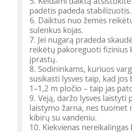
5. Keldami daiktą atsistokite
padėtis padeda stabilizuotis.
6. Daiktus nuo žemės reikėtų
sulenkus kojas.
7. Jei nugarą pradeda skaudėt
reikėtų pakoreguoti fizinius 
įprastų.
8. Sodininkams, kuriuos varg
susikasti lysves taip, kad jo
1–1,2 m pločio – taip jas pato
9. Veją, daržo lysves laistyt
laistymo žarna, nes tuomet ne
kibirų su vandeniu.
10. Kiekvienas nereikalingas