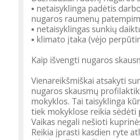
▪ netaisyklinga padėtis darbo
nugaros raumenų patempim
▪ netaisyklingas sunkių daikt
▪ klimato įtaka (vėjo perpūti
Kaip išvengti nugaros skau
Vienareikšmiškai atsakyti sun
nugaros skausmų profilaktika
mokyklos. Tai taisyklinga kūn
tiek mokyklose reikia sėdėti 
Vaikas negali nešioti kuprinės
Reikia įprasti kasdien ryte a