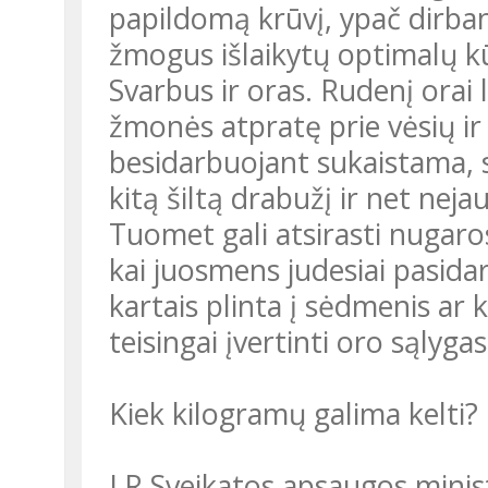
papildomą krūvį, ypač dirbant
žmogus išlaikytų optimalų k
Svarbus ir oras. Rudenį orai 
žmonės atpratę prie vėsių ir
besidarbuojant sukaistama, s
kitą šiltą drabužį ir net neja
Tuomet gali atsirasti nugar
kai juosmens judesiai pasida
kartais plinta į sėdmenis ar k
teisingai įvertinti oro sąlyga
Kiek kilogramų galima kelti?
LR Sveikatos apsaugos minis