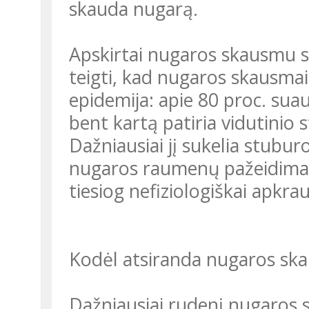
skauda nugarą.
Apskirtai nugaros skausmu skundžiasi vis daugiau žmonių. Galima
teigti, kad nugaros skausmai
epidemija: apie 80 proc. su
bent kartą patiria vidutini
Dažniausiai jį sukelia stuburo
nugaros raumenų pažeidimas,
tiesiog nefiziologiškai apkr
Kodėl atsiranda nugaros sk
Dažniausiai rudenį nugaros sk