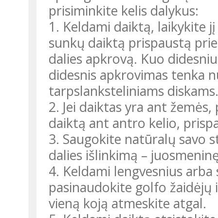
prisiminkite kelis dalykus:
1. Keldami daiktą, laikykite j
sunkų daiktą prispaustą pri
dalies apkrovą. Kuo didesniu
didesnis apkrovimas tenka 
tarpslanksteliniams diskams
2. Jei daiktas yra ant žemės, 
daiktą ant antro kelio, prispa
3. Saugokite natūralų savo s
dalies išlinkimą – juosmenin
4. Keldami lengvesnius arba 
pasinaudokite golfo žaidėjų
vieną koją atmeskite atgal.