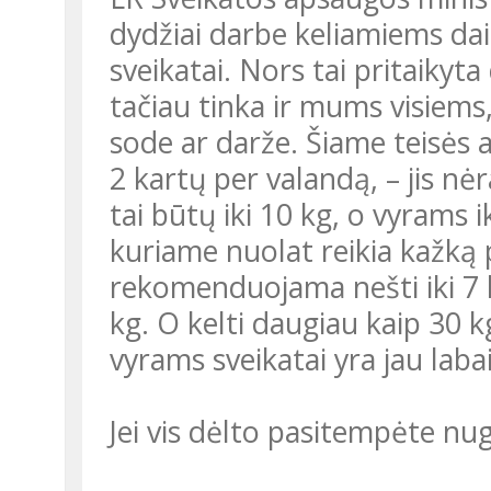
dydžiai darbe keliamiems da
sveikatai. Nors tai pritaiky
tačiau tinka ir mums visiems,
sode ar darže. Šiame teisės ak
2 kartų per valandą, – jis n
tai būtų iki 10 kg, o vyrams i
kuriame nuolat reikia kažką
rekomenduojama nešti iki 7 k
kg. O kelti daugiau kaip 30 
vyrams sveikatai yra jau lab
Jei vis dėlto pasitempėte nu