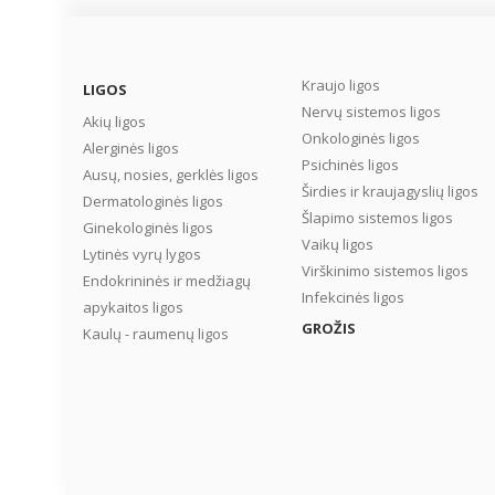
Kraujo ligos
LIGOS
Nervų sistemos ligos
Akių ligos
Onkologinės ligos
Alerginės ligos
Psichinės ligos
Ausų, nosies, gerklės ligos
Širdies ir kraujagyslių ligos
Dermatologinės ligos
Šlapimo sistemos ligos
Ginekologinės ligos
Vaikų ligos
Lytinės vyrų lygos
Virškinimo sistemos ligos
Endokrininės ir medžiagų
Infekcinės ligos
apykaitos ligos
GROŽIS
Kaulų - raumenų ligos