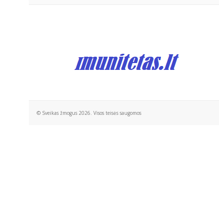
© Sveikas žmogus 2026. Visos teisės saugomos