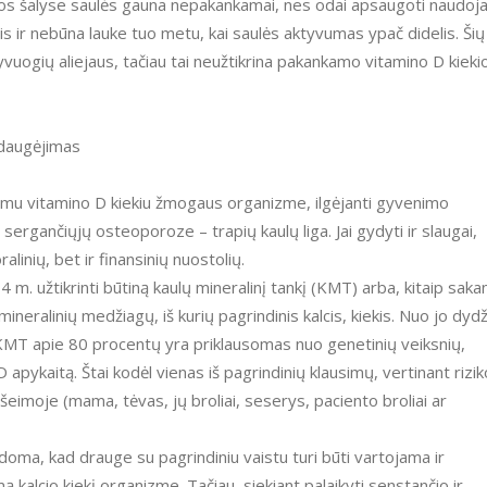
ijos šalyse saulės gauna nepakankamai, nes odai apsaugoti naudoj
s ir nebūna lauke tuo metu, kai saulės aktyvumas ypač didelis. Šių
yvuogių aliejaus, tačiau tai neužtikrina pakankamo vitamino D kieki
 daugėjimas
nkamu vitamino D kiekiu žmogaus organizme, ilgėjanti gyvenimo
ergančiųjų osteoporoze – trapių kaulų liga. Jai gydyti ir slaugai,
linių, bet ir finansinių nuostolių.
m. užtikrinti būtiną kaulų mineralinį tankį (KMT) arba, kitaip sakan
eralinių medžiagų, iš kurių pagrindinis kalcis, kiekis. Nuo jo dydž
. KMT apie 80 procentų yra priklausomas nuo genetinių veiksnių,
D apykaitą. Štai kodėl vienas iš pagrindinių klausimų, vertinant rizi
imoje (mama, tėvas, jų broliai, seserys, paciento broliai ar
ma, kad drauge su pagrindiniu vaistu turi būti vartojama ir
ą kalcio kiekį organizme. Tačiau, siekiant palaikyti senstančio ir