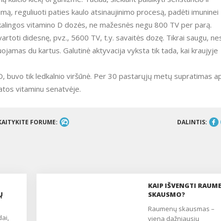
 reguliuoti paties kaulo atsinaujinimo procesą, padėti imuninei
 reikalingos vitamino D dozės, ne mažesnės negu 800 TV per parą.
vartoti didesnę, pvz., 5600 TV, t.y. savaitės dozę. Tikrai saugu, ne
jamas du kartus. Galutinė aktyvacija vyksta tik tada, kai kraujyje
ą D, buvo tik ledkalnio viršūnė. Per 30 pastarųjų metų supratimas a
ikatos vitaminu senatvėje.
KAITYKITE FORUME:
DALINTIS:
KAIP IŠVENGTI RAUM
Ų
SKAUSMO?
raumenų skausmas –
viena dažniausių