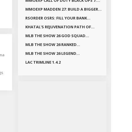
MMOEXP CALL OF DUTY BLACK OPS 7:...
MMOEXP MADDEN 27: BUILD A BIGGER...
RSORDER OSRS: FILL YOUR BANK...
KHATAL'S REJUVENATION PATH OF...
MLB THE SHOW 26 GOD SQUAD...
MLB THE SHOW 26 RANKED...
MLB THE SHOW 26 LEGEND...
LAC TRIMLINE 1.4.2
ęs
nt
os
bių.
s
ai