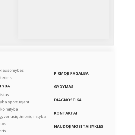
ie
dymo
iklausomybės
PIRMOJI PAGALBA
terims
TYBA
GYDYMAS
istas
DIAGNOSTIKA
tyba sportuojant
iko mityba
KONTAKTAI
gyvenusių žmonių mityba
etos
NAUDOJIMOSI TAISYKLĖS
oris