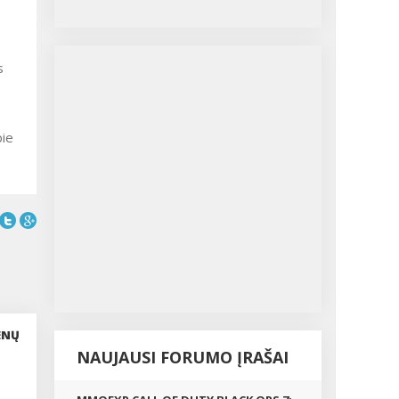
s
pie
ENŲ
NAUJAUSI FORUMO ĮRAŠAI