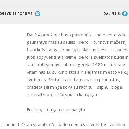
KAITYKITE FORUME:
DALINTIS:
Dar XX pradžioje buvo pastebėta, kad miesto vaikai
gaunantys mažiau saulės, pieno ir turintys mažesnį
fizinį krūvį, auga lėčiau, jų kaulai smulkesni ir silpnesn
Juos apgyvendinus kaime, bendra sveikatos būklė ir
klinikiniai žymenys labai pagerėja. 1922 m. atrastas
vitaminas D, su kurio stoka ir siejamas miesto vaikų
ligotumas. Skiriant tam tikrus maisto produktus,
pradėta sėkminga kova su rachitu – silpnų, blogai
mineralizuotų ir iškrypusių kaulų liga.
Funkcijų – daugiau nei manyta
, kuriam trūksta vitamino D , patiria nemažai sveikatos sutrikimų.