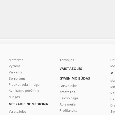
nesumažėjęs. Kas yra
podagra ir kokie jos
klinikiniai požymiai? Kok
šios lėtinio medžiagų
apykaitos sutrikimo gy
principai? ...
Moterims
Terapijos
Pr
Vyrams
Mo
VAISTAŽOLĖS
Vaikams
MI
Senjorams
GYVENIMO BŪDAS
Ma
Plaukai, oda ir nagai
Laisvalaikis
Mi
Sveikatos priežiūra
Atostogos
Va
Miegas
Psichologija
Pa
NETRADICINĖ MEDICINA
Apie meilę
Di
Profilaktika
Vaistažolės
Sv