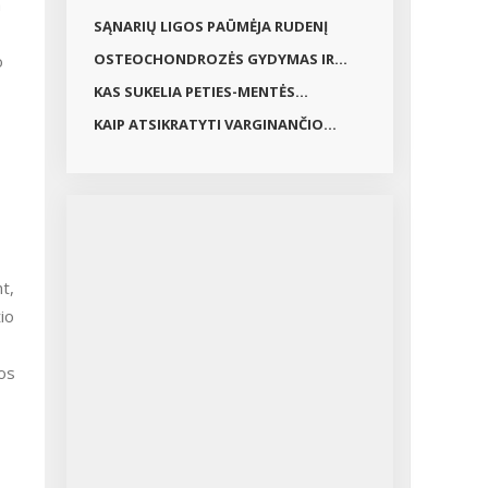
a
GYDYMAS...
SĄNARIŲ LIGOS PAŪMĖJA RUDENĮ
OSTEOCHONDROZĖS GYDYMAS IR...
o
KAS SUKELIA PETIES-MENTĖS...
KAIP ATSIKRATYTI VARGINANČIO...
t,
io
kos