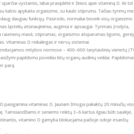
rčiai vystantis, labai prasiplėtė ir žinios apie vitaminą D. Iki tol
su kalcio apykaita organizme, su kaulo stiprumu. Tačiau tyrimų me
daug daugiau funkcijų. Pasirodo, normaliai beveik visų organizmo
inas ląstelių atsinaujinimui, augimui ir apsaugai. Tyrimais įrodyta,
dėja raumenų masė, stiprumas, organizmo atsparumas ligoms, gerėj
nis. Vitaminas D reikalingas ir nervų sistemai.
omenduojamos mitybos normose – 400–600 tarptautinių vienetų (T
nepasižymi papildomu poveikiu kitų organų audinių veiklai. Papildoma
r parą.
o D pasigamina vitaminas D. Jaunam žmogui pakaktų 20 minučių vis
ę. Tamsiaodžiams ir seniems reiktų 3–6 kartus ilgiau būti saulėje,
 kaitinantis, vitamino D gamyba blokuojama pačioje odoje esančių
.