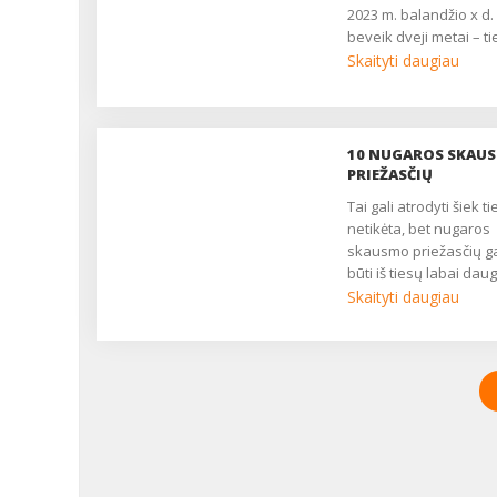
2023 m. balandžio x d.
beveik dveji metai – tie
Skaityti daugiau
10 NUGAROS SKAU
PRIEŽASČIŲ
Tai gali atrodyti šiek tiek
netikėta, bet nugaros
skausmo priežasčių ga
būti iš tiesų labai dau
dalinamės dešimtimi
Skaityti daugiau
dažniausiai pasitaika
nugaros skausmo
priežasčių ir faktorių.
Galbūt kai kurios iš jų
būdingos ir Jums? ...