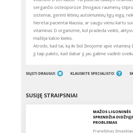
sergančio osteoporoze žmogaus raumenų stiprumą,
sistemai, gerinti lėtinių autoimuninių ligų eigą,
Neretai pacientai klausia, ar saugu vienu kartu su
vitaminas D organizme, kol pradeda veikti, aktyvuo
mažėja kalcio kiekis.
Atrodo, kad tai, ką iki šiol žinojome apie vitamin
jį taip pakito, kad dabar jį jau galime vadinti sve
SIŲSTI DRAUGUI:
KLAUSKITE SPECIALISTO:
S
SUSIJĘ STRAIPSNIAI
MAŽOS LIGONINĖS
SPRENDŽIA DIDŽIŲJ
PROBLEMAS
pranešimas žiniasklaidai,