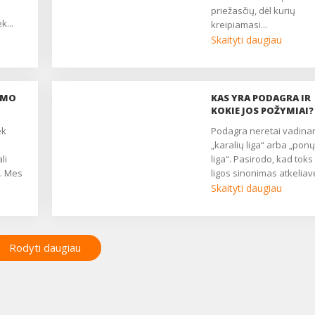
priežasčių, dėl kurių
k...
kreipiamasi...
Skaityti daugiau
SMO
KAS YRA PODAGRA IR
KOKIE JOS POŽYMIAI?
Podagra neretai vadinama
„karalių liga“ arba „ponų
li
liga“. Pasirodo, kad toks
g. Mes
ligos sinonimas atkeliav
iš senų laikų, kai
Skaityti daugiau
nčių
skausmingais sąnarių
uždegimais dažniausiai
susirgdavo papuotauti
mėgstantys kilmingieji, a
Rodyti daugiau
kurių stalo tikrai
netrūkdavo riebios mės
ar prašmatnių jūros gėry
Vis dėlto šios lėtinės ligo
aktualumas šiandien tikr