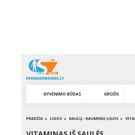
GYVENIMO BŪDAS
GROŽIS
PRADŽIA »
LIGOS »
KAULŲ - RAUMENŲ LIGOS »
VITA
VITAMINAS IŠ SAULĖS