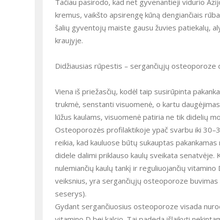
Tačiau pasirodo, kad net gyvenantieji vidurio Az
kremus, vaikšto apsirengę kūną dengiančiais rūbai
šalių gyventojų maiste gausu žuvies patiekalų, al
kraujyje.
Didžiausias rūpestis – sergančiųjų osteoporoze
Viena iš priežasčių, kodėl taip susirūpinta paka
trukmė, senstanti visuomenė, o kartu daugėjimas s
lūžus kaulams, visuomenė patiria ne tik didelių mora
Osteoporozės profilaktikoje ypač svarbu iki 30–34 
reikia, kad kauluose būtų sukauptas pakankamas min
didele dalimi priklauso kaulų sveikata senatvėje
nulemiančių kaulų tankį ir reguliuojančių vitamino 
veiksnius, yra sergančiųjų osteoporoze buvimas še
seserys).
Gydant sergančiuosius osteoporoze visada nurodo
vitamino D bei kalcio. Tai padeda išlaikyti nekintam