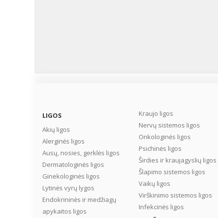
Kraujo ligos
LIGOS
Nervų sistemos ligos
Akių ligos
Onkologinės ligos
Alerginės ligos
Psichinės ligos
Ausų, nosies, gerklės ligos
Širdies ir kraujagyslių ligos
Dermatologinės ligos
Šlapimo sistemos ligos
Ginekologinės ligos
Vaikų ligos
Lytinės vyrų lygos
Virškinimo sistemos ligos
Endokrininės ir medžiagų
Infekcinės ligos
apykaitos ligos