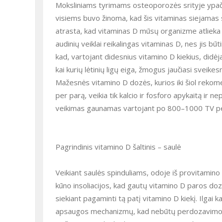
Moksliniams tyrimams osteoporozės srityje ypač spa
visiems buvo žinoma, kad šis vitaminas siejamas 
atrasta, kad vitaminas D mūsų organizme atlieka 
audinių veiklai reikalingas vitaminas D, nes jis būt
kad, vartojant didesnius vitamino D kiekius, di
kai kurių lėtinių ligų eiga, žmogus jaučiasi sveikes
Mažesnės vitamino D dozės, kurios iki šiol rek
per parą, veikia tik kalcio ir fosforo apykaitą ir 
veikimas gaunamas vartojant po 800–1000 TV pe
Pagrindinis vitamino D šaltinis – saulė
Veikiant saulės spinduliams, odoje iš provitamin
kūno insoliacijos, kad gautų vitamino D paros doz
siekiant pagaminti tą patį vitamino D kiekį. Ilgai
apsaugos mechanizmų, kad nebūtų perdozavimo