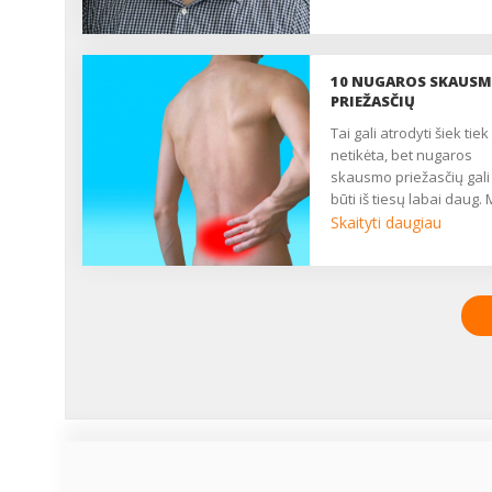
10 NUGAROS SKAUS
PRIEŽASČIŲ
Tai gali atrodyti šiek tiek
netikėta, bet nugaros
skausmo priežasčių gali
būti iš tiesų labai daug.
dalinamės dešimtimi
Skaityti daugiau
dažniausiai pasitaikanč
nugaros skausmo
priežasčių ir faktorių.
Galbūt kai kurios iš jų
būdingos ir Jums? ...