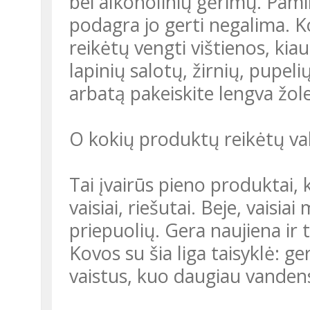
bei alkoholinių gėrimų. Pami
podagra jo gerti negalima. K
reikėtų vengti vištienos, kia
lapinių salotų, žirnių, pupelių
arbatą pakeiskite lengva žole
O kokių produktų reikėtų va
Tai įvairūs pieno produktai, 
vaisiai, riešutai. Beje, vaisia
priepuolių. Gera naujiena ir t
Kovos su šia liga taisyklė: g
vaistus, kuo daugiau vandens 