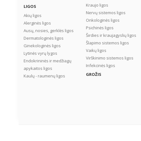
Kraujo ligos
LIGOS
Nervų sistemos ligos
Akių ligos
Onkologinės ligos
Alerginės ligos
Psichinės ligos
Ausų, nosies, gerklės ligos
Širdies ir kraujagyslių ligos
Dermatologinės ligos
Šlapimo sistemos ligos
Ginekologinės ligos
Vaikų ligos
Lytinės vyrų lygos
Virškinimo sistemos ligos
Endokrininės ir medžiagų
Infekcinės ligos
apykaitos ligos
GROŽIS
Kaulų - raumenų ligos