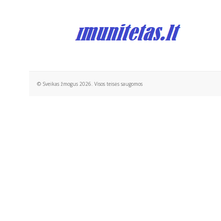
© Sveikas žmogus 2026. Visos teisės saugomos