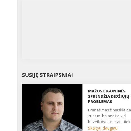
SUSIJĘ STRAIPSNIAI
MAŽOS LIGONINĖS
SPRENDŽIA DIDŽIŲJŲ
PROBLEMAS
pranešimas žiniasklaidai,
2023 m. balandžio x d.
beveik dveji metai – tiek.
Skaityti daugiau