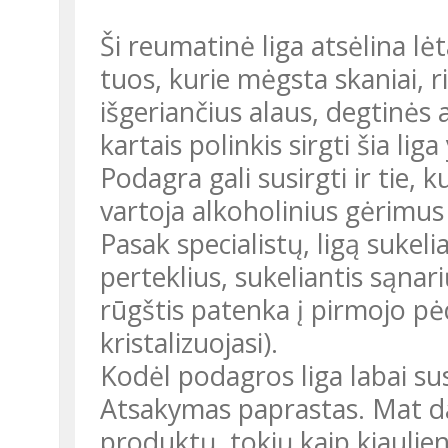
Ši reumatinė liga atsėlina lėtai ir netikėtai. Dažniau ji aplanko
tuos, kurie mėgsta skaniai, ri
išgeriančius alaus, degtinės 
kartais polinkis sirgti šia l
Podagra gali susirgti ir tie, k
vartoja alkoholinius gėrimus 
Pasak specialistų, ligą suke
perteklius, sukeliantis sąna
rūgštis patenka į pirmojo pėd
kristalizuojasi).
Kodėl podagros liga labai su
Atsakymas paprastas. Mat d
produktų, tokių kaip kiauliena