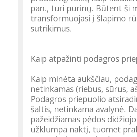
pan., turi purinų. Būtent ši 
transformuojasi į šlapimo rūgš
sutrikimus.
Kaip atpažinti podagros prie
Kaip minėta aukščiau, podag
netinkamas (riebus, sūrus, aš
Podagros priepuolio atsiradi
šaltis, netinkama avalynė. Da
pažeidžiamas pėdos didžiojo 
užklumpa naktį, tuomet prab