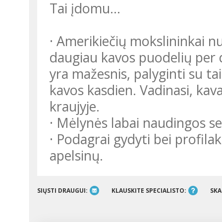
Tai įdomu…
· Amerikiečių mokslininkai nu
daugiau kavos puodelių per d
yra mažesnis, palyginti su ta
kavos kasdien. Vadinasi, kav
kraujyje.
· Mėlynės labai naudingos s
· Podagrai gydyti bei profil
apelsinų.
SIŲSTI DRAUGUI:
KLAUSKITE SPECIALISTO:
SKA