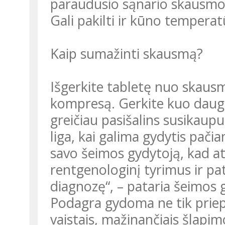
paraudusio sąnario skausmo.
Gali pakilti ir kūno temperat
Kaip sumažinti skausmą?
Išgerkite tabletę nuo skausm
kompresą. Gerkite kuo daugi
greičiau pasišalins susikaupu
liga, kai galima gydytis pačia
savo šeimos gydytoją, kad atl
rentgenologinį tyrimus ir p
diagnozę“, – pataria šeimos
Podagra gydoma ne tik priepu
vaistais, mažinančiais šlapim