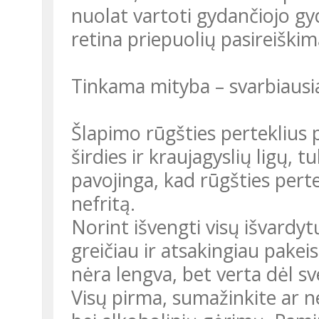
nuolat vartoti gydančiojo gy
retina priepuolių pasireiškim
Tinkama mityba – svarbiausia
Šlapimo rūgšties perteklius 
širdies ir kraujagyslių ligų, 
pavojinga, kad rūgšties perte
nefritą.
Norint išvengti visų išvardyt
greičiau ir atsakingiau pakei
nėra lengva, bet verta dėl sv
Visų pirma, sumažinkite ar ne