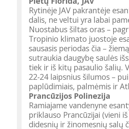
Pietų Florida, JAV
Rytinėje JAV pakrantėje esanti
dalis, ne veltui yra labai pam
Nuostabus šiltas oras – pagr
Tropinio klimato juostoje esan
sausasis periodas čia – žiem
sutraukia daugybę saulės išsi
tiek ir iš kitų pasaulio šalių
22-24 laipsnius šilumos – pui
paplūdimiais, palmėmis ir A
Prancūzijos Polinezija
Ramiajame vandenyne esantys 
priklauso Prancūzijai (vieni i
didesnių ir žinomesnių salų č