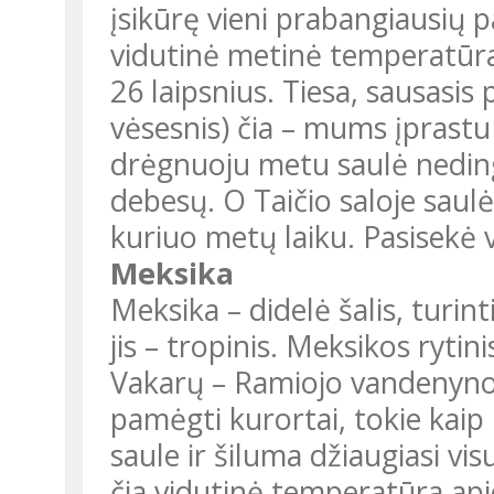
įsikūrę vieni prabangiausių p
vidutinė metinė temperatūra 
26 laipsnius. Tiesa, sausasis
vėsesnis) čia – mums įprastu 
drėgnuoju metu saulė nedings
debesų. O Taičio saloje saul
kuriuo metų laiku. Pasisekė v
Meksika
Meksika – didelė šalis, turin
jis – tropinis. Meksikos ryti
Vakarų – Ramiojo vandenyno.
pamėgti kurortai, tokie kai
saule ir šiluma džiaugiasi vi
čia vidutinė temperatūra api