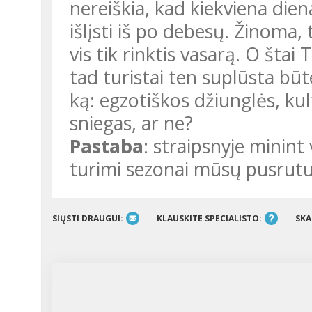
nereiškia, kad kiekviena die
išlįsti iš po debesų. Žinom
vis tik rinktis vasarą. O štai
tad turistai ten suplūsta bū
ką: egzotiškos džiunglės, kul
sniegas, ar ne?
Pastaba
: straipsnyje minint
turimi sezonai mūsų pusrutu
SIŲSTI DRAUGUI:
KLAUSKITE SPECIALISTO:
SKA