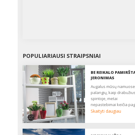
POPULIARIAUSI STRAIPSNIAI
BE REIKALO PAMIRŠT
JERONIMAS
Augalus mūsų namuose ant
palangių, kaip drabužiu
spintoje, metai
nepastebimai keičia pag
tam tikrus mados dėsniu
Skaityti daugiau
Išsišakojusiu, lanksčiu
stiebu, giliai ir siaurai
skiautėtais, plaukeliais
padengtais ir itin kvapni