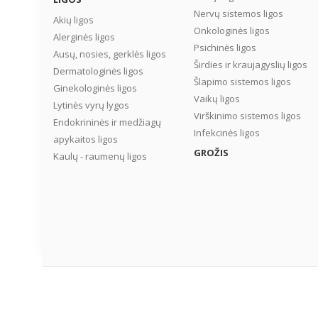
Nervų sistemos ligos
Akių ligos
Onkologinės ligos
Alerginės ligos
Psichinės ligos
Ausų, nosies, gerklės ligos
Širdies ir kraujagyslių ligos
Dermatologinės ligos
Šlapimo sistemos ligos
Ginekologinės ligos
Vaikų ligos
Lytinės vyrų lygos
Virškinimo sistemos ligos
Endokrininės ir medžiagų
Infekcinės ligos
apykaitos ligos
GROŽIS
Kaulų - raumenų ligos