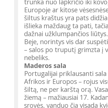
trunka nuo lapkričio iki kovo
Europoje ar kitose vėsesnėse 
šiltus kraštus yra pats didž
išlieka maždaug ta pati, ta
dažnai užklumpančios liūtys.
Beje, norintys vis dar suspė
– salos po truputį grimzta į v
nebeliks.
Maderos sala
Portugalijai priklausanti sa
Afrikos ir Europos – rojus 
šiltą, ne per karštą orą. Vas
žiemą – mažiausiai 17. Kadan
srovės, vanduo čia visada kv