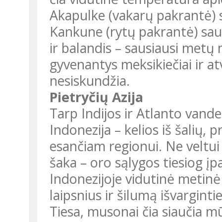
Akapulke (vakarų pakrantė) 
Kankune (rytų pakrantė) saus
ir balandis – sausiausi metų 
gyvenantys meksikiečiai ir atv
nesiskundžia.
Pietryčių Azija
Tarp Indijos ir Atlanto vande
Indonezija – kelios iš šalių,
esančiam regionui. Ne veltui
šaka – oro sąlygos tiesiog įpa
Indonezijoje vidutinė metin
laipsnius ir šilumą išvarginti
Tiesa, musonai čia siaučia m