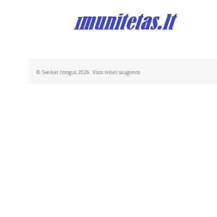
© Sveikas žmogus 2026. Visos teisės saugomos