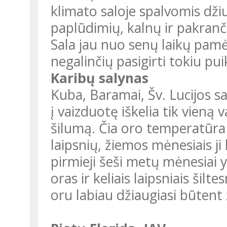
klimato saloje spalvomis džiug
paplūdimių, kalnų ir pakranči
Sala jau nuo senų laikų pamė
negalinčių pasigirti tokiu pui
Karibų salynas
Kuba, Baramai, Šv. Lucijos sa
į vaizduotę iškelia tik vieną 
šilumą. Čia oro temperatūra
laipsnių, žiemos mėnesiais ji 
pirmieji šeši metų mėnesiai y
oras ir keliais laipsniais šilte
oru labiau džiaugiasi būtent