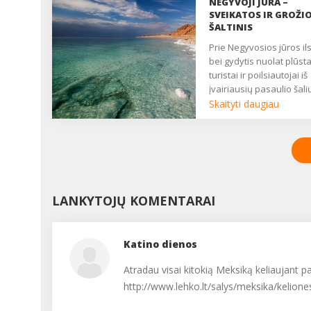
NEGYVOJI JŪRA –
lapeliais jeronimas (kvap
SVEIKATOS IR GROŽI
pelargonija), dažnai
ŠALTINIS
augintas mūsų senelių i
Prie Negyvosios jūros ilsėtis
prosenelių, dabar tapo 
bei gydytis nuolat plūst
gana retu augalu. Tiesa,
turistai ir poilsiautojai iš
pasidairę vyresnių kaim
įvairiausių pasaulio šali
gyventojų namuose, jų 
Sakoma, kad Negyvosio
Skaityti daugiau
aptiktume. Vaikštinėda
jūros turtai – vanduo,
Vilniaus senamiestyje ir
druskos, mineralai bei
žvalgydamasi į auginam
purvas – daro stebuklus
gėles, taip pat ne kartą
suteikia kūnui fizinės jė
mačiau jeronimą. ...
dvasinės atgaivos,
sėkmingai gydo odos,
LANKYTOJŲ KOMENTARAI
sąnarių, nervų ir daugelį
kitų ligų bei negalavimų..
Katino dienos
Atradau visai kitokią Meksiką keliaujant p
http://www.lehko.lt/salys/meksika/kelione