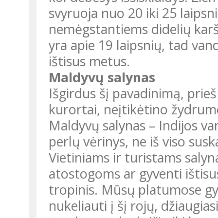
svyruoja nuo 20 iki 25 laipsni
nemėgstantiems didelių kar
yra apie 19 laipsnių, tad v
ištisus metus.
Maldyvų salynas
Išgirdus šį pavadinimą, prieš
kurortai, neįtikėtino žydrum
Maldyvų salynas – Indijos van
perlų vėrinys, ne iš viso sus
Vietiniams ir turistams salyn
atostogoms ar gyventi ištisu
tropinis. Mūsų platumose gyv
nukeliauti į šį rojų, džiaugia