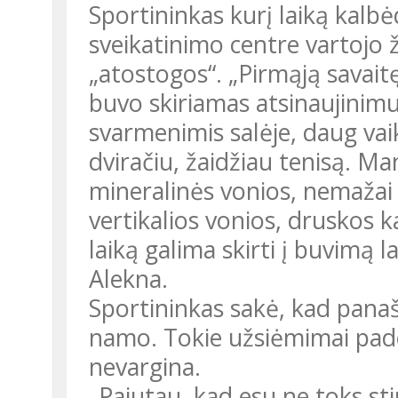
Sportininkas kurį laiką kalbė
sveikatinimo centre vartojo ž
„atostogos“. „Pirmąją savait
buvo skiriamas atsinaujinim
svarmenimis salėje, daug vai
dviračiu, žaidžiau tenisą. M
mineralinės vonios, nemažai
vertikalios vonios, druskos ka
laiką galima skirti į buvimą 
Alekna.
Sportininkas sakė, kad panašų
namo. Tokie užsiėmimai pade
nevargina.
„Pajutau, kad esu ne toks st