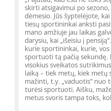
skirti atsigavimui po sezono
dėmesio. Jūs šyptelėjote, kai
tiesų sportininkai anksti pas
mano amžiuje jau laikas galv
darysiu, kai „išeisiu į pensiją
kurie sportininkai, kurie, vo
sportuoti tą pačią sekundę. D
visokius sveikatos sutrikimus.
laiką – tiek metų, kiek metų 
mažinti, t.y. „vaduotis“ nuo 
turėsi sportuoti. Aišku, maže
metus svoris tampa toks, ko