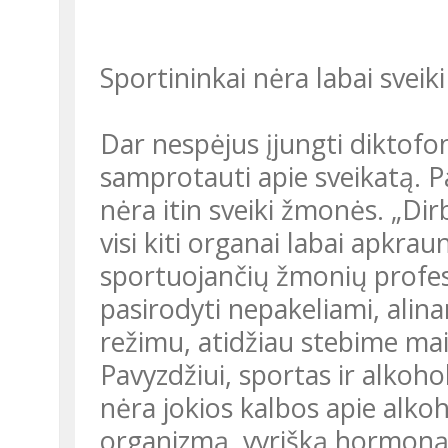
Sportininkai nėra labai sveiki
Dar nespėjus įjungti diktofo
samprotauti apie sveikatą. P
nėra itin sveiki žmonės. „Dir
visi kiti organai labai apkra
sportuojančių žmonių profesi
pasirodyti nepakeliami, alin
režimu, atidžiau stebime mai
Pavyzdžiui, sportas ir alkoh
nėra jokios kalbos apie alkoh
organizmą, vyrišką hormoną