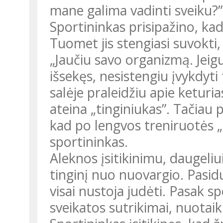
mane galima vadinti sveiku?”
Sportininkas prisipažino, kad
Tuomet jis stengiasi suvokti, 
„Jaučiu savo organizmą. Jeig
išsekęs, nesistengiu įvykdyti
salėje praleidžiu apie keturi
ateina „tinginiukas”. Tačiau p
kad po lengvos treniruotės „t
sportininkas.
Aleknos įsitikinimu, daugeliu
tinginį nuo nuovargio. Pasid
visai nustoja judėti. Pasak s
sveikatos sutrikimai, nuotai