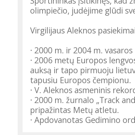
Sportininkas įsitikinęs, kad 
olimpiečio, judėjime glūdi sv
Virgilijaus Aleknos pasiekima
· 2000 m. ir 2004 m. vasaros
· 2006 metų Europos lengvos
auksą ir tapo pirmuoju liet
tapusiu Europos čempionu.
· V. Aleknos asmeninis rekor
· 2000 m. žurnalo „Track an
pripažintas Metų atletu.
· Apdovanotas Gedimino ord