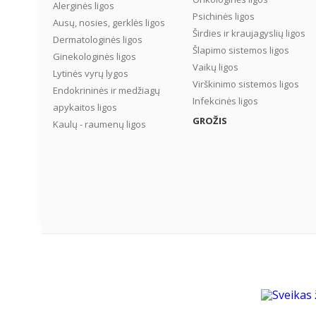
Alerginės ligos
Psichinės ligos
Ausų, nosies, gerklės ligos
Širdies ir kraujagyslių ligos
Dermatologinės ligos
Šlapimo sistemos ligos
Ginekologinės ligos
Vaikų ligos
Lytinės vyrų lygos
Virškinimo sistemos ligos
Endokrininės ir medžiagų
Infekcinės ligos
apykaitos ligos
GROŽIS
Kaulų - raumenų ligos