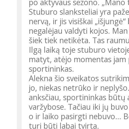
po aktyvaus sezono. „Mano t
Stuburo slanksteliai yra paž
nervą, ir jis visiškai „išjung
negalėjau valdyti kojos. Man
šiek tiek netikėta. Tas raum
Ilgą laiką toje stuburo vietoj
matyt, atėjo momentas jam pr
sportininkas.
Alekna šio sveikatos sutriki
jo, niekas netrūko ir neplyšo.
anksčiau, sportininkas būtų a
varžybose. Tačiau iki jų buvo 
o ir laiko pasirgti nebuvo… Be
turi būti labai tvirta.