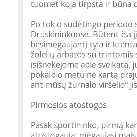
tuomet koja tirpsta ir būna 
Po tokio sudėtingo periodo sportininkas atsidūrė
Druskininkuose. Būtent čia j
besimėgaujantį tyla ir kren
žolelių arbatos su trintomi
įsišnekėjome apie sveikatą, j
pokalbio metu ne kartą prajuo
ant mūsų žurnalo viršelio“ jis 
Pirmosios atostogos
Pasak sportininko, pirmą kart
atostogauja: mėgaujasi maist