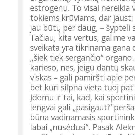
estrogenu. To visai nereikia 
tokiems krūviams, dar jausti
jau būtų per daug, – šypteli 
Tačiau, kita vertus, galime v
sveikata yra tikrinama gana 
„šiek tiek sergančio“ organo.
karieso, nes, jeigu dantų sk
viskas – gali pamiršti apie p
bet kuri silpna vieta tuoj pat 
Įdomu ir tai, kad, kai sporti
lengvai gali „pasigauti“ perša
būna vadinamasis sportinink
labai „nusėdusi“. Pasak Alek