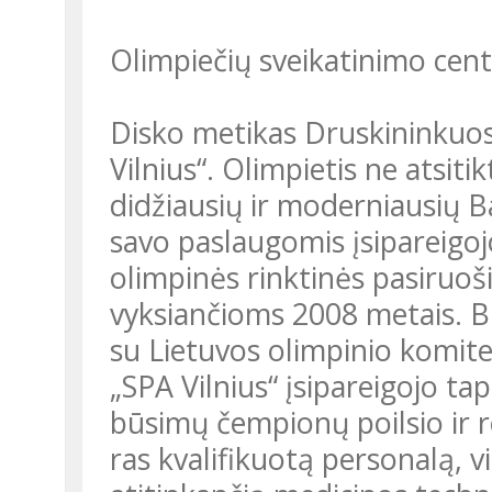
Olimpiečių sveikatinimo cent
Disko metikas Druskininkuos
Vilnius“. Olimpietis ne atsitik
didžiausių ir moderniausių Ba
savo paslaugomis įsipareigoj
olimpinės rinktinės pasiruo
vyksiančioms 2008 metais. 
su Lietuvos olimpinio komite
„SPA Vilnius“ įsipareigojo ta
būsimų čempionų poilsio ir re
ras kvalifikuotą personalą, v