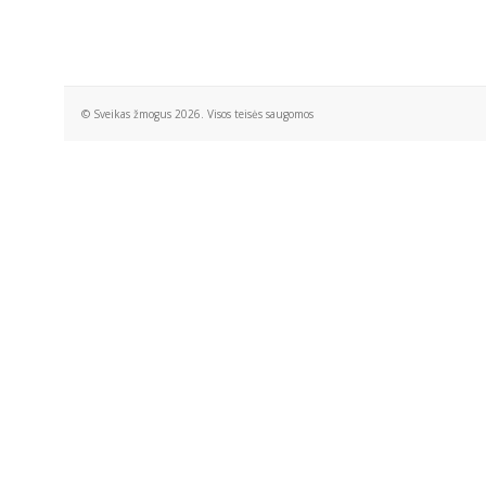
© Sveikas žmogus 2026. Visos teisės saugomos