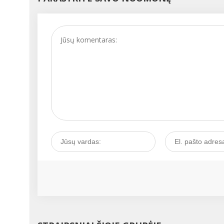
kartais tai gali būti
prasidedančios ligos
signalas. Kaip išgirsti tok
signalą ir juo pasirūpinti
Kalbamės su akušere-
ginekologe Vita
JAUNIŠKIENE....