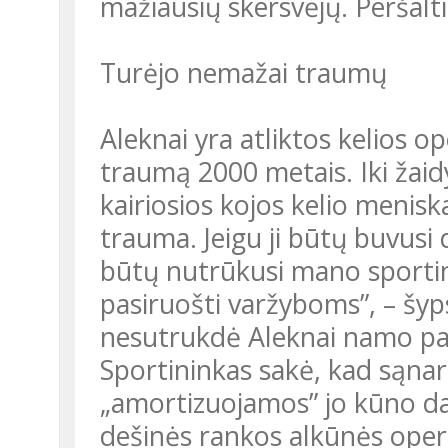
mažiausių skersvėjų. Peršalt
Turėjo nemažai traumų
Aleknai yra atliktos kelios op
traumą 2000 metais. Iki žaid
kairiosios kojos kelio meniska
trauma. Jeigu ji būtų buvusi d
būtų nutrūkusi mano sportini
pasiruošti varžyboms”, – šyps
nesutrukdė Aleknai namo par
Sportininkas sakė, kad sąnaria
„amortizuojamos” jo kūno daly
dešinės rankos alkūnės operac