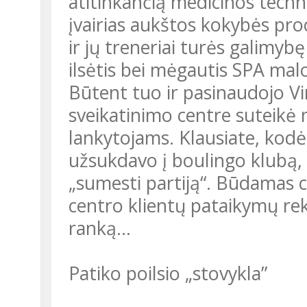
atitinkančią medicinos techni
įvairias aukštos kokybės pro
ir jų treneriai turės galimybę 
ilsėtis bei mėgautis SPA ma
Būtent tuo ir pasinaudojo Vir
sveikatinimo centre suteikė
lankytojams. Klausiate, kodė
užsukdavo į boulingo klubą, t
„sumesti partiją“. Būdamas
centro klientų pataikymų rek
ranką…
Patiko poilsio „stovykla”