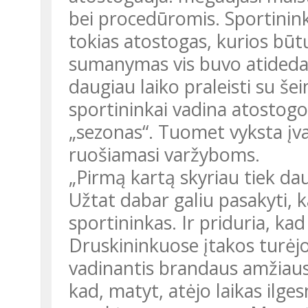
bei procedūromis. Sportinin
tokias atostogas, kurios būt
sumanymas vis buvo atidedam
daugiau laiko praleisti su še
sportininkai vadina atostogo
„sezonas“. Tuomet vyksta įva
ruošiamasi varžyboms.
„Pirmą kartą skyriau tiek dau
Užtat dabar galiu pasakyti, ka
sportininkas. Ir priduria, ka
Druskininkuose įtakos turėjo
vadinantis brandaus amžiaus 
kad, matyt, atėjo laikas ilg