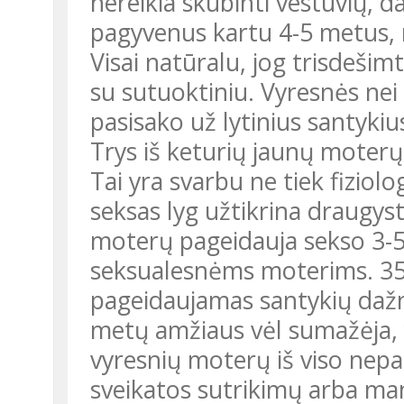
nereikia skubinti vestuvių,
pagyvenus kartu 4-5 metus, n
Visai natūralu, jog trisdeši
su sutuoktiniu. Vyresnės ne
pasisako už lytinius santykiu
Trys iš keturių jaunų moterų
Tai yra svarbu ne tiek fiziolo
seksas lyg užtikrina draugyst
moterų pageidauja sekso 3-5
seksualesnėms moterims. 35
pageidaujamas santykių daž
metų amžiaus vėl sumažėja, 
vyresnių moterų iš viso nep
sveikatos sutrikimų arba ma