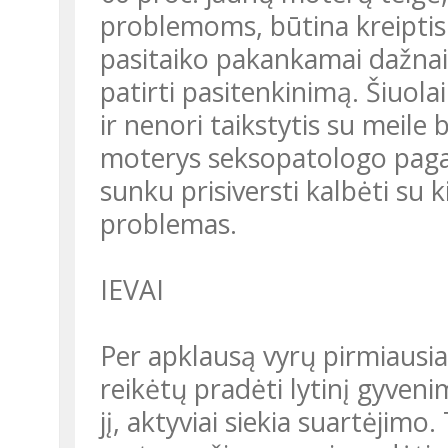
problemoms, būtina kreiptis į
pasitaiko pakankamai dažnai 
patirti pasitenkinimą. Šiuola
ir nenori taikstytis su meil
moterys seksopatologo pagalb
sunku prisiversti kalbėti su k
problemas.
IEVAI
Per apklausą vyrų pirmiausi
reikėtų pradėti lytinį gyveni
jį, aktyviai siekia suartėjimo