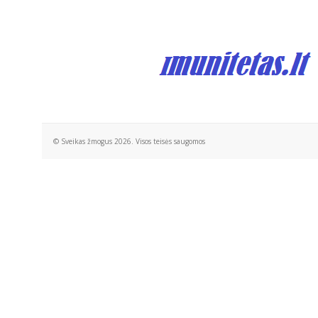
© Sveikas žmogus 2026. Visos teisės saugomos