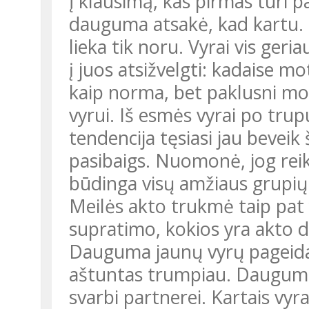
Į klausimą, kas pirmas turi p
dauguma atsakė, kad kartu. T
lieka tik noru. Vyrai vis ger
į juos atsižvelgti: kadaise 
kaip norma, bet paklusni mote
vyrui. Iš esmės vyrai po tru
tendencija tęsiasi jau beveik
pasibaigs. Nuomonė, jog reik
būdinga visų amžiaus grupių
Meilės akto trukmė taip pat y
supratimo, kokios yra akto d
Dauguma jaunų vyrų pageidau
aštuntas trumpiau. Dauguma
svarbi partnerei. Kartais vyra