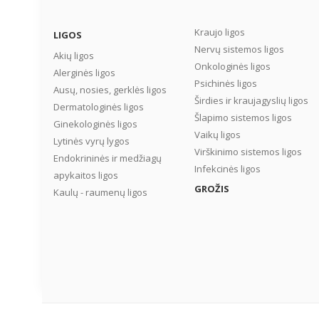
Kraujo ligos
LIGOS
Nervų sistemos ligos
Akių ligos
Onkologinės ligos
Alerginės ligos
Psichinės ligos
Ausų, nosies, gerklės ligos
Širdies ir kraujagyslių ligos
Dermatologinės ligos
Šlapimo sistemos ligos
Ginekologinės ligos
Vaikų ligos
Lytinės vyrų lygos
Virškinimo sistemos ligos
Endokrininės ir medžiagų
Infekcinės ligos
apykaitos ligos
GROŽIS
Kaulų - raumenų ligos