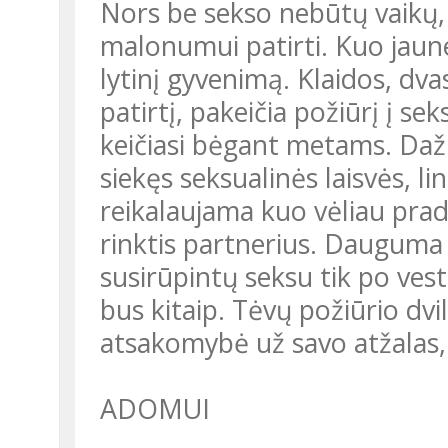
Nors be sekso nebūtų vaikų, t
malonumui patirti. Kuo jaune
lytinį gyvenimą. Klaidos, dva
patirtį, pakeičia požiūrį į se
keičiasi bėgant metams. Dažna
siekęs seksualinės laisvės, l
reikalaujama kuo vėliau pradė
rinktis partnerius. Dauguma 
susirūpintų seksu tik po vestu
bus kitaip. Tėvų požiūrio dv
atsakomybė už savo atžalas, j
ADOMUI