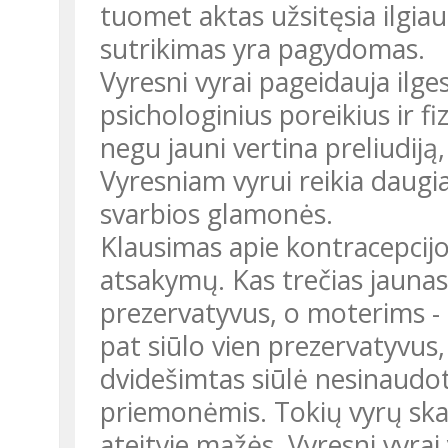
tuomet aktas užsitęsia ilgia
sutrikimas yra pagydomas.
Vyresni vyrai pageidauja ilge
psichologinius poreikius ir fi
negu jauni vertina preliudiją
Vyresniam vyrui reikia daugia
svarbios glamonės.
Klausimas apie kontracepcijo
atsakymų. Kas trečias jaunas
prezervatyvus, o moterims - 
pat siūlo vien prezervatyvus,
dvidešimtas siūlė nesinaudot
priemonėmis. Tokių vyrų skai
ateityje mažės. Vyresni vyrai