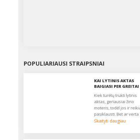
POPULIARIAUSI STRAIPSNIAI
KAI LYTINIS AKTAS
BAIGIASI PER GREITAI
Kiek turėtų trukti lytinis
aktas, geriausiai žino
moteris, todėl jos ir reiki
pasiklausti. Bet ar verta
patikėti, kai ji meilikauja
Skaityti daugiau
sako, jog jai užtenka ir t
sekundžių? Greičiausiai
protinga ir mylinti moter