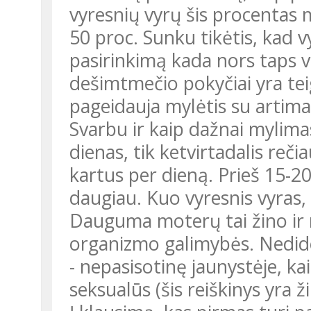
vyresnių vyrų šis procentas
50 proc. Sunku tikėtis, kad v
pasirinkimą kada nors taps v
dešimtmečio pokyčiai yra teig
pageidauja mylėtis su artim
Svarbu ir kaip dažnai mylimas
dienas, tik ketvirtadalis rečia
kartus per dieną. Prieš 15-2
daugiau. Kuo vyresnis vyras, 
Dauguma moterų tai žino ir ne
organizmo galimybės. Nedide
- nepasisotinę jaunystėje, kai
seksualūs (šis reiškinys yra 