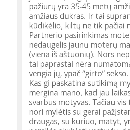
pažiūrų yra 35-45 metų amži
amžiaus dukras. Ir tai supr
kūdikėlio, kiltų ne tik pačiai
Partnerio pasirinkimas moteri
nedaugelis jaunų moterų man
(viena iš aštuonių). Nors nepl
tai paprastai nėra numato
vengia jų, ypač “girto” sekso.
Kas gi paskatina sutikimą mylė
mergina mano, kad jau laikas
svarbus motyvas. Tačiau vis
nori mylėtis su gerai pažįsta
draugas, su kuriuo, matyt, yr