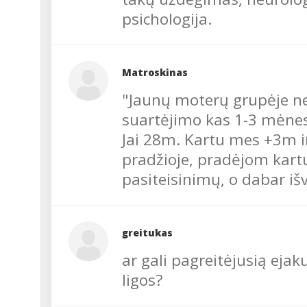
ginekologas med.dr.
psichologija.
Genadijus KRAVČENKA...
Matroskinas
"Jaunų moterų grupėje ne
suartėjimo kas 1-3 mėnes
Jai 28m. Kartu mes +3m i
pradžioje, pradėjom kartu
pasiteisinimų, o dabar išvi
greitukas
ar gali pagreitėjusią ejak
ligos?