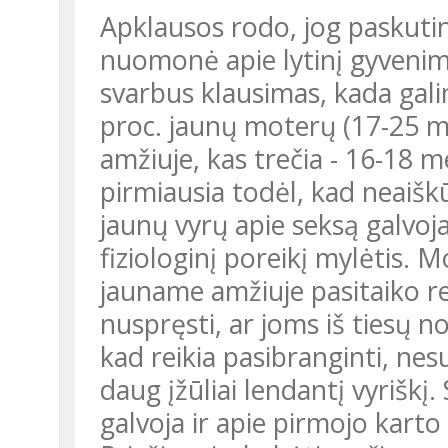
Apklausos rodo, jog paskut
nuomonė apie lytinį gyvenimą
svarbus klausimas, kada gal
proc. jaunų moterų (17-25 me
amžiuje, kas trečia - 16-18 
pirmiausia todėl, kad neaiš
jaunų vyrų apie seksą galvoja
fiziologinį poreikį mylėtis. M
jauname amžiuje pasitaiko reta
nuspręsti, ar joms iš tiesų 
kad reikia pasibranginti, nes
daug įžūliai lendantį vyrišk
galvoja ir apie pirmojo kart