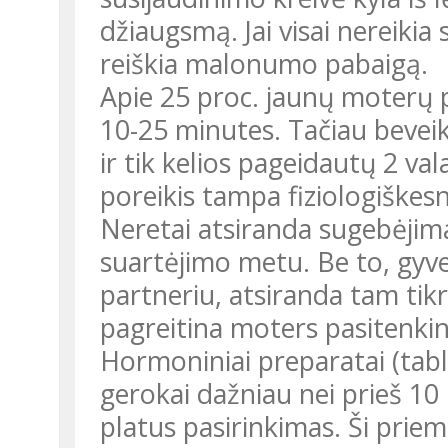
džiaugsmą. Jai visai nereiki
reiškia malonumo pabaigą.
Apie 25 proc. jaunų moterų p
10-25 minutes. Tačiau beveik
ir tik kelios pageidautų 2 v
poreikis tampa fiziologiškesni
Neretai atsiranda sugebėjim
suartėjimo metu. Be to, gyve
partneriu, atsiranda tam tikri
pagreitina moters pasitenki
Hormoniniai preparatai (tab
gerokai dažniau nei prieš 10
platus pasirinkimas. Ši pri