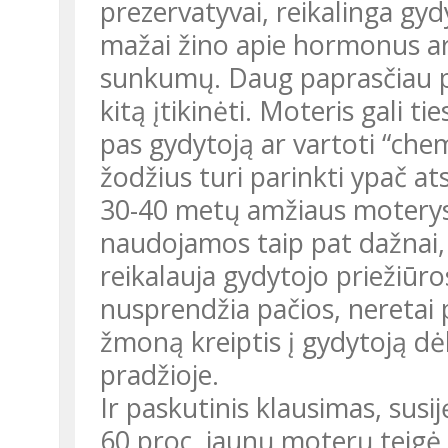
prezervatyvai, reikalinga gyd
mažai žino apie hormonus ar bi
sunkumų. Daug paprasčiau p
kitą įtikinėti. Moteris gali tie
pas gydytoją ar vartoti “che
žodžius turi parinkti ypač ats
30-40 metų amžiaus moterys n
naudojamos taip pat dažnai, 
reikalauja gydytojo priežiūr
nusprendžia pačios, neretai 
žmoną kreiptis į gydytoją d
pradžioje.
Ir paskutinis klausimas, sus
60 proc. jaunų moterų teigė,