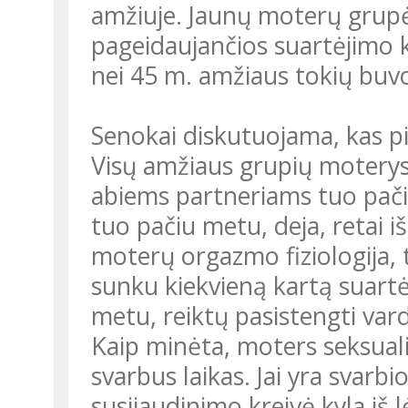
amžiuje. Jaunų moterų grupė
pageidaujančios suartėjimo k
nei 45 m. amžiaus tokių buvo
Senokai diskutuojama, kas pi
Visų amžiaus grupių moterys t
abiems partneriams tuo pači
tuo pačiu metu, deja, retai iš
moterų orgazmo fiziologija, t
sunku kiekvieną kartą suartė
metu, reiktų pasistengti va
Kaip minėta, moters seksuali
svarbus laikas. Jai yra svarbi
susijaudinimo kreivė kyla iš l