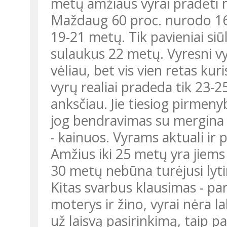
metų amžiaus vyrai pradėti 
Maždaug 60 proc. nurodo 16-1
19-21 metų. Tik pavieniai si
sulaukus 22 metų. Vyresni vyr
vėliau, bet vis vien retas kur
vyrų realiai pradeda tik 23-
anksčiau. Jie tiesiog pirmeny
jog bendravimas su mergina a
- kainuos. Vyrams aktuali ir 
Amžius iki 25 metų yra jiems v
30 metų nebūna turėjusi lytin
Kitas svarbus klausimas - par
moterys ir žino, vyrai nėra la
už laisvą pasirinkimą, taip pa