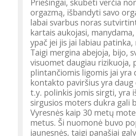
Priešingai, skubėti verčia nor
orgazmą, išbandyti savo orga
labai svarbus noras sutvirti
kartais aukojasi, manydama,
ypač jei jis jai labiau patinka,
Taigi mergina abejoja, bijo, sv
visuomet daugiau rizikuoja, p
plintančiomis ligomis jai yra
kontakto paviršius yra daug 
t.y. polinkis jomis sirgti, yr
sirgusios moters dukra gali b
Vyresnės kaip 30 metų motery
metus. Ši nuomonė buvo popu
jaunesnės, taigi panašiai gal