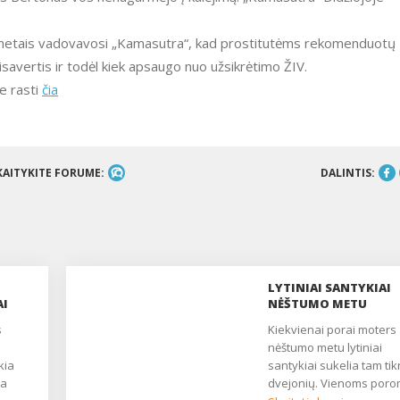
03 metais vadovavosi „Kamasutra“, kad prostitutėms rekomenduotų
visavertis ir todėl kiek apsaugo nuo užsikrėtimo ŽIV.
e rasti
čia
KAITYKITE FORUME:
DALINTIS:
LYTINIAI SANTYKIAI
AI
NĖŠTUMO METU
Kiekvienai porai moters
nėštumo metu lytiniai
kia
santykiai sukelia tam tik
ta
dvejonių. Vienoms por