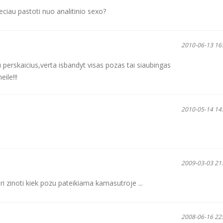
leciau pastoti nuo analitinio sexo?
ų
2010-06-13 16
...
 perskaicius,verta isbandyt visas pozas tai siaubingas
ile!!!
2010-05-14 14
2009-03-03 21
turi zinoti kiek pozu pateikiama kamasutroje ...
2008-06-16 22