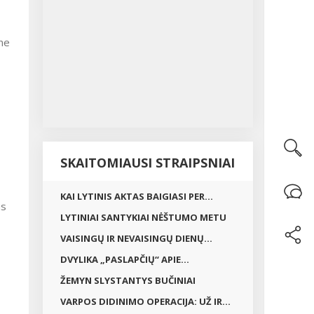
 ne
SKAITOMIAUSI STRAIPSNIAI
KAI LYTINIS AKTAS BAIGIASI PER...
us
LYTINIAI SANTYKIAI NĖŠTUMO METU
VAISINGŲ IR NEVAISINGŲ DIENŲ...
DVYLIKA „PASLAPČIŲ“ APIE...
ŽEMYN SLYSTANTYS BUČINIAI
VARPOS DIDINIMO OPERACIJA: UŽ IR...