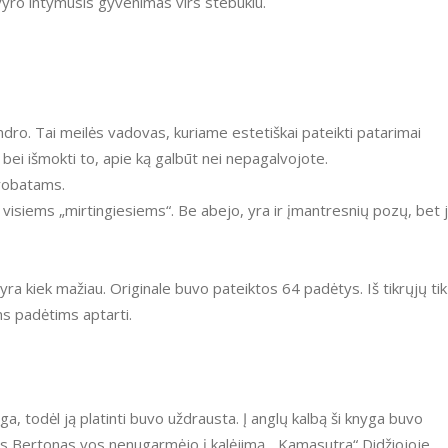
 vyro intymusis gyvenimas virs stebuklu.
ndro. Tai meilės vadovas, kuriame estetiškai pateikti patarimai
bei išmokti to, apie ką galbūt nei nepagalvojote.
robatams.
visiems „mirtingiesiems“. Be abejo, yra ir įmantresnių pozų, bet 
yra kiek mažiau. Originale buvo pateiktos 64 padėtys. Iš tikrųjų tik
ms padėtims aptarti.
ga, todėl ją platinti buvo uždrausta. Į anglų kalbą ši knyga buvo
rdas Bertonas vos nenugarmėjo į kalėjimą. „Kamasutra“ Didžiojoje