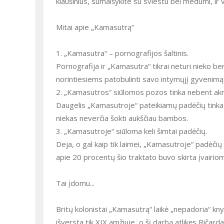
kiaušinius, sumaišykite su sviestu bei medumi, ir
Mitai apie „Kamasutrą“
1. „Kamasutra“ – pornografijos šaltinis.
Pornografija ir „Kamasutra“ tikrai neturi nieko be
norintiesiems patobulinti savo intymųjį gyvenimą 
2. „Kamasutros“ siūlomos pozos tinka nebent ak
Daugelis „Kamasutroje“ pateikiamų padėčių tinka 
niekas neverčia šokti aukščiau bambos.
3. „Kamasutroje“ siūloma keli šimtai padėčių.
Deja, o gal kaip tik laimei, „Kamasutroje“ padėčių 
apie 20 procentų šio traktato buvo skirta įvairio
Tai įdomu...
Britų kolonistai „Kamasutrą“ laikė „nepadoria“ kny
išversta tik XIX amžiuje, o šį darbą atlikęs Riča