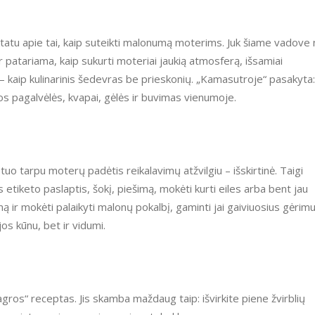
tatu apie tai, kaip suteikti malonumą moterims. Juk šiame vadove
 patariama, kaip sukurti moteriai jaukią atmosferą, išsamiai
– kaip kulinarinis šedevras be prieskonių. „Kamasutroje“ pasakyta:
s pagalvėlės, kvapai, gėlės ir buvimas vienumoje.
tuo tarpu moterų padėtis reikalavimų atžvilgiu – išskirtinė. Taigi
s etiketo paslaptis, šokį, piešimą, mokėti kurti eiles arba bent jau
mą ir mokėti palaikyti malonų pokalbį, gaminti jai gaiviuosius gėrim
os kūnu, bet ir vidumi.
gros“ receptas. Jis skamba maždaug taip: išvirkite piene žvirblių