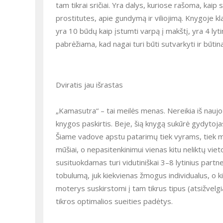
tam tikrai sričiai. Yra dalys, kuriose rašoma, kai
prostitutes, apie gundymą ir viliojimą. Knygoje kl
yra 10 būdų kaip įstumti varpą į makštį, yra 4 lyt
pabrėžiama, kad nagai turi būti sutvarkyti ir būtina
Dviratis jau išrastas
„Kamasutra“ – tai meilės menas. Nereikia iš naujo ku
knygos paskirtis. Beje, šią knygą sukūrė gydytojas
Šiame vadove apstu patarimų tiek vyrams, tiek m
mūšiai, o nepasitenkinimui vienas kitu neliktų vieto
susituokdamas turi vidutiniškai 3–8 lytinius partne
tobulumą, juk kiekvienas žmogus individualus, o ki
moterys suskirstomi į tam tikrus tipus (atsižvelgi
tikros optimalios sueities padėtys.