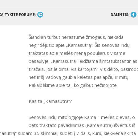
KAITYKITE FORUME:
DALINTIS:
Šiandien turbūt nerastume žmogaus, niekada
negirdėjusio apie „Kamasutrą“. Šis senovės indų
traktatas apie meilės meną populiarus visame
pasaulyje. „Kamasutra“ leidžiama šimtatūkstantinias
tiražais, jos leidimai vis kartojami. Vis dėlto, pasirod
net ir šį vadovą gaubia keletas paslapčių ir mitų.
Pakalbėkime apie tai, ko galbūt nežinojote.
Kas ta „Kamasutra“?
Senovės indų mitologijoje Kama – meilės dievas, o
pats traktato pavadinimas (Kama sutra) išvertus iš
asutrą“ sudaro 35 skirsniai, sudėti į 7 dalis, kurių kiekviena skirta