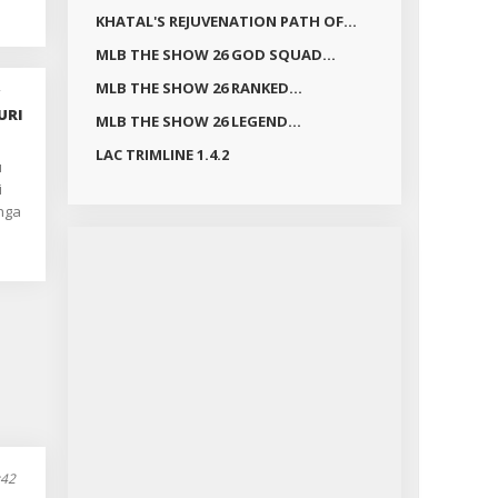
KHATAL'S REJUVENATION PATH OF...
MLB THE SHOW 26 GOD SQUAD...
mos.
MLB THE SHOW 26 RANKED...
į
URI
MLB THE SHOW 26 LEGEND...
mo
LAC TRIMLINE 1.4.2
as.
s
i
ma
inga
Ar
nių
a? Į
NA
:42