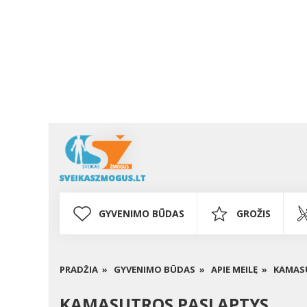
GYVENIMO BŪDAS
GROŽIS
PRADŽIA »
GYVENIMO BŪDAS »
APIE MEILĘ »
KAMAS
KAMASUTROS PASLAPTYS