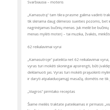
Svarbiausia – moteris
„Kamasutrą“ tam tikra prasme galima vadinti trak
tik skiriama daug dėmesio sueities pozoms, bet ir
nagrinėjamas bučinių menas. Juk meilė be bučinių 
menas mylėti moterį – tai muzika, žvakės, minkšto
62 reikalavimai vyrui
„Kamasutroje“ pateikta net 62 reikalavimai vyrui, 
vyras turi mokėti skoningai apsirengti, būti įvaldę
deklamuoti jas. Vyras turi mokėti prajuokinti myli
ir daryti atpalaiduojamąjį masažą, domėtis ne tik j
„Viagros“ pirmtako receptas
Šiame meilės traktate pateikiamas ir pirmasis „via