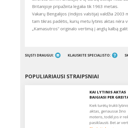
Britanijoje pripažinta legalia tik 1963 metais.
Vakarų Bengalijos (Indijos valstija) valdžia 20
tam tikras padėtis, kurių metu lytinis aktas nėra 
„Kamasutros“ originalo vertimą į anglų kalbą galit
SIŲSTI DRAUGUI:
KLAUSKITE SPECIALISTO:
S
POPULIARIAUSI STRAIPSNIAI
KAI LYTINIS AKTAS
BAIGIASI PER GREIT
Kiek turėtų trukti lytinis
aktas, geriausiai žino
moteris, todėl jos ir rei
pasiklausti. Bet ar ver