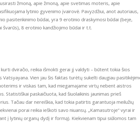
p susirasti žmoną, apie žmoną, apie svetimas moteris, apie
asifikuojama lytinio gyvenimo įvairovė. Pavyzdžiui, anot autoriaus,
inio pasitenkinimo būdai, yra 9 erotinio draskymosi būdai (beje,
i švarūs), 8 erotinio kandžiojimo būdai ir t.t.
rti dviračio, reikia išmokti gerai jį valdyti – būtent tokia šios
 Vatsyayana. Vien jau šis faktas turėtų sukelti daugiau pasitikėjim
oterims ir viskas tam, kad miegamajame virtų nebent aistros
s. Statistiškai paskaičiuota, kad šiuolaikinis jaunimas prieš
rius. Tačiau dar nereiškia, kad tokia patirtis garantuoja meilužių
ekvienai porai reikia ieškoti savo niuansų. „Kamasutroje“ vyrai ir
ant į lytinių organų dydį ir formą). Kiekvienam tipui siūlomos tam