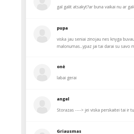
Apie kalendorinį,
gal galit atsakyt?ar buna vaikai nu ar ga
temperatūros ir gleivi
stebėjimo metodus
konsultuoja gydytojas
ginekologas med.dr.
pupa
Genadijus KRAVČENKA.
viska jau seniai zinojau nes knyga buvau
malonumas...ypaz jai tai darai su savo me
onė
labai gerai
angel
Storazas ----> jei viska perskaitei tai ir 
Griausmas