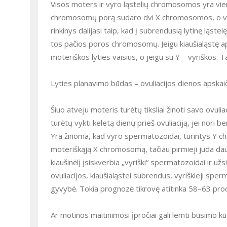
Visos moters ir vyro ląstelių chromosomos yra vie
chromosomų porą sudaro dvi X chromosomos, o vyr
rinkinys dalijasi taip, kad į subrendusią lytinę ląste
tos pačios poros chromosomų. Jeigu kiaušialąstę 
moteriškos lyties vaisius, o jeigu su Y – vyriškos. T
Lyties planavimo būdas – ovuliacijos dienos apskai
Šiuo atveju moteris turėtų tiksliai žinoti savo ovuliac
turėtų vykti keletą dienų prieš ovuliaciją, jei nori b
Yra žinoma, kad vyro spermatozoidai, turintys Y c
moteriškąją X chromosomą, tačiau pirmieji juda daug a
kiaušinėlį įsiskverbia „vyriški“ spermatozoidai ir užs
ovuliacijos, kiaušialąstei subrendus, vyriškieji sp
gyvybė. Tokia prognozė tikrovę atitinka 58–63 proc
Ar motinos maitinimosi įpročiai gali lemti būsimo kūd