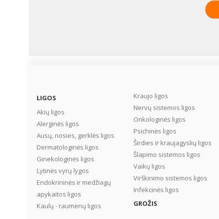
SAVIJAUTAI
Kraujo ligos
LIGOS
Nervų sistemos ligos
Akių ligos
Onkologinės ligos
Alerginės ligos
Psichinės ligos
Ausų, nosies, gerklės ligos
Širdies ir kraujagyslių ligos
Dermatologinės ligos
Šlapimo sistemos ligos
Ginekologinės ligos
Vaikų ligos
Lytinės vyrų lygos
Virškinimo sistemos ligos
Endokrininės ir medžiagų
Infekcinės ligos
apykaitos ligos
GROŽIS
Kaulų - raumenų ligos