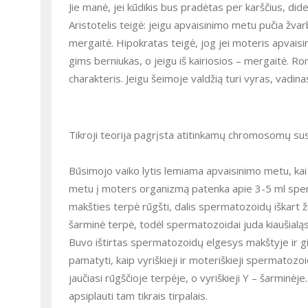
Jie manė, jei kūdikis bus pradėtas per karščius, did
Aristotelis teigė: jeigu apvaisinimo metu pučia žvar
mergaitė. Hipokratas teigė, jog jei moteris apvaisin
gims berniukas, o jeigu iš kairiosios – mergaitė. 
charakteris. Jeigu šeimoje valdžią turi vyras, vadina
Tikroji teorija pagrįsta atitinkamų chromosomų sus
Būsimojo vaiko lytis lemiama apvaisinimo metu, kai v
metu į moters organizmą patenka apie 3-5 ml spe
makšties terpė rūgšti, dalis spermatozoidų iškart žūs
šarminė terpė, todėl spermatozoidai juda kiaušialąst
Buvo ištirtas spermatozoidų elgesys makštyje ir g
pamatyti, kaip vyriškieji ir moteriškieji spermatoz
jaučiasi rūgščioje terpėje, o vyriškieji Y – šarminėje
apsiplauti tam tikrais tirpalais.