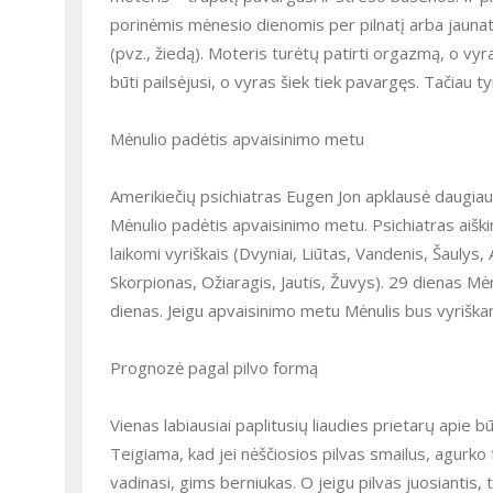
porinėmis mėnesio dienomis per pilnatį arba jaunatį
(pvz., žiedą). Moteris turėtų patirti orgazmą, o vyr
būti pailsėjusi, o vyras šiek tiek pavargęs. Tačiau ty
Mėnulio padėtis apvaisinimo metu
Amerikiečių psichiatras Eugen Jon apklausė daugiau 
Mėnulio padėtis apvaisinimo metu. Psichiatras aiški
laikomi vyriškais (Dvyniai, Liūtas, Vandenis, Šaulys,
Skorpionas, Ožiaragis, Jautis, Žuvys). 29 dienas M
dienas. Jeigu apvaisinimo metu Mėnulis bus vyrišk
Prognozė pagal pilvo formą
Vienas labiausiai paplitusių liaudies prietarų apie b
Teigiama, kad jei nėščiosios pilvas smailus, agurko 
vadinasi, gims berniukas. O jeigu pilvas juosiantis, 