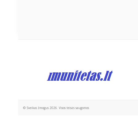
© Sveikas žmogus 2026. Visos teisės saugomos