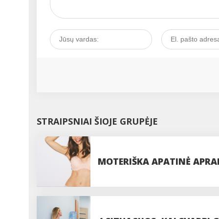
klinikų Akušerijos ir
ginekologijos klinikos
Moterų konsultacijos
vadovė docentė Rosita
Aniulienė....
STRAIPSNIAI ŠIOJE GRUPĖJE
MOTERIŠKA APATINĖ APRAN