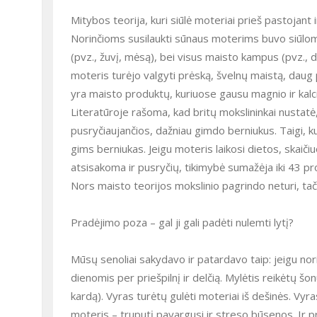
Mitybos teorija, kuri siūlė moteriai prieš pastojant
Norinčioms susilaukti sūnaus moterims buvo siūloma
(pvz., žuvį, mėsą), bei visus maisto kampus (pvz., 
moteris turėjo valgyti prėską, švelnų maistą, daug 
yra maisto produktų, kuriuose gausu magnio ir kalc
Literatūroje rašoma, kad britų mokslininkai nustatė,
pusryčiaujančios, dažniau gimdo berniukus. Taigi, k
gims berniukas. Jeigu moteris laikosi dietos, skaičiu
atsisakoma ir pusryčių, tikimybė sumažėja iki 43 pr
Nors maisto teorijos mokslinio pagrindo neturi, tači
Pradėjimo poza – gal ji gali padėti nulemti lytį?
Mūsų senoliai sakydavo ir patardavo taip: jeigu nor
dienomis per priešpilnį ir delčią. Mylėtis reikėtų šo
kardą). Vyras turėtų gulėti moteriai iš dešinės. Vyra
moteris – truputį pavargusi ir streso būsenos. Ir pri