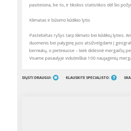
pasiteisina, be to, ir tikslios statistikos dėl šio požy
Klimatas ir būsimo kūdikio lytis
Pastebėtas ryšys tarp klimato bei kūdikių lyties. A
duomenis bei palyginę juos atsižvelgdami į geogra
berniukų, o pietiniuose – kiek didesnė mergaičių pe
Visame pasaulyje vidutiniškai 100 naujagimių merga
SIŲSTI DRAUGUI:
KLAUSKITE SPECIALISTO:
SKA