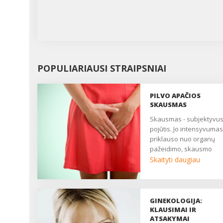
POPULIARIAUSI STRAIPSNIAI
PILVO APAČIOS
SKAUSMAS
Skausmas - subjektyvus
pojūtis. Jo intensyvumas
priklauso nuo organų
pažeidimo, skausmo
slenksčio, centrinės ner
Skaityti daugiau
sistemos būklės. Daugy
moterų nuolat patiria
nuolatinį ar epizodinį
skausmą, kuris trukdo
GINEKOLOGIJA:
gyventi, pailsėti, užmigti. 
KLAUSIMAI IR
yra pagrindinis daugelio
ATSAKYMAI