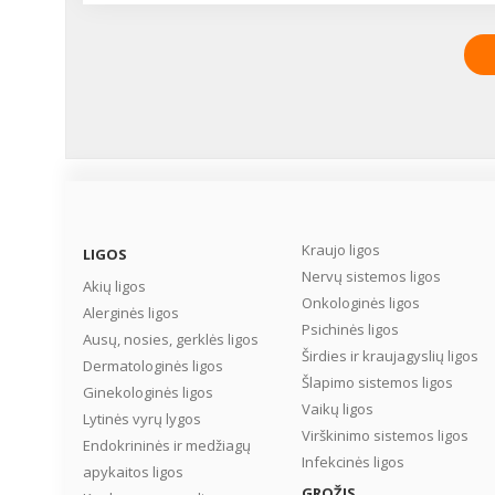
Kraujo ligos
LIGOS
Nervų sistemos ligos
Akių ligos
Onkologinės ligos
Alerginės ligos
Psichinės ligos
Ausų, nosies, gerklės ligos
Širdies ir kraujagyslių ligos
Dermatologinės ligos
Šlapimo sistemos ligos
Ginekologinės ligos
Vaikų ligos
Lytinės vyrų lygos
Virškinimo sistemos ligos
Endokrininės ir medžiagų
Infekcinės ligos
apykaitos ligos
GROŽIS