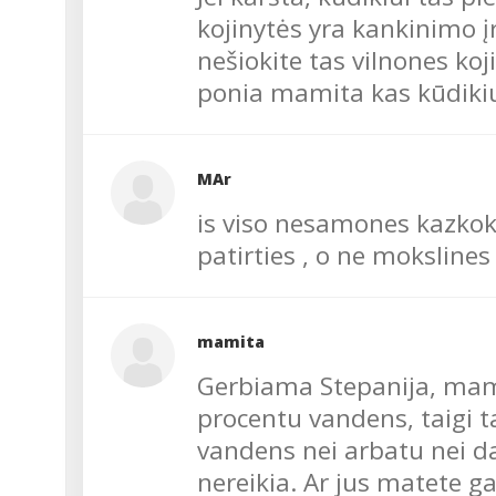
kojinytės yra kankinimo įr
nešiokite tas vilnones koj
ponia mamita kas kūdikiu
MAr
is viso nesamones kazkok
patirties , o ne mokslines
mamita
Gerbiama Stepanija, mam
procentu vandens, taigi ta
vandens nei arbatu nei dar
nereikia. Ar jus matete g