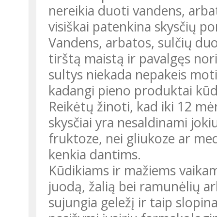
nereikia duoti vandens, arbatė
visiškai patenkina skysčių por
Vandens, arbatos, sulčių duok
tirštą maistą ir pavalgęs nor
sultys niekada nepakeis mot
kadangi pieno produktai kūdi
Reikėtų žinoti, kad iki 12 m
skysčiai yra nesaldinami joki
fruktoze, nei gliukoze ar me
kenkia dantims.
Kūdikiams ir mažiems vaika
juodą, žalią bei ramunėlių ar
sujungia geležį ir taip slopin