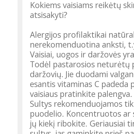
Kokiems vaisiams reikėtų ski
atsisakyti?
Alergijos profilaktikai natūr
nerekomenduotina anksti, t.y.
Vaisiai, uogos ir daržovės yr
Todėl pastarosios neturėtų pa
daržovių. Jie duodami valgant
esantis vitaminas C padeda pa
vaisiaus pratinkite palengva.
Sultys rekomenduojamos tik ta
puodelio. Koncentruotos ar s
jų kiekį ribokite. Geriausiai 
sultys, jas gaminkite prieš p