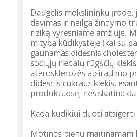
Daugelis mokslininkų įrodė,
davimas ir neilga žindymo 
riziką vyresniame amžiuje. 
mityba kūdikystėje (kai su p
gaunamas didesnis cholester
sočiųjų riebalų rūgščių kiekis
aterosklerozės atsiradimo pr
didesnis cukraus kiekis, esa
produktuose, nes skatina da
Kada kūdikiui duoti atsigert
Motinos pienu maitinamam k