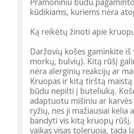
Pramoniniu būdu pagamintos 
kūdikiams, kuriems nėra ato
Ką reikėtų žinoti apie kruop
Daržovių košes gaminkite iš v
morkų, bulvių). Kitą rūšį gali
nėra alerginių reakcijų ar m
Kruopas ir kitą tirštą maistą
būdu nepilti į buteliuką. Ko
adaptuotu mišiniu ar karvės 
ryžių, nes ji mažiausiai kelia
bandyti vis kitą kruopų rūšį
vaikas visas toleruoja, tada 