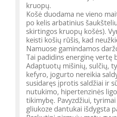
kruopų.
Košė duodama ne vieno mait
po kelis arbatinius šaukšteliu
skirtingos kruopų košės). Vy
keisti košių rūšis, kad neužki
Namuose gamindamos daržovių
Tai padidins energinę vertę b
Adaptuotų mišinių, sulčių, ty
kefyro, jogurto nereikia saldy
susidaręs įprotis saldžiai ir sū
nutukimo, hipertenzinės lig
tikimybę. Pavyzdžiui, tyrima
gliukoze dantukai išdygsta p