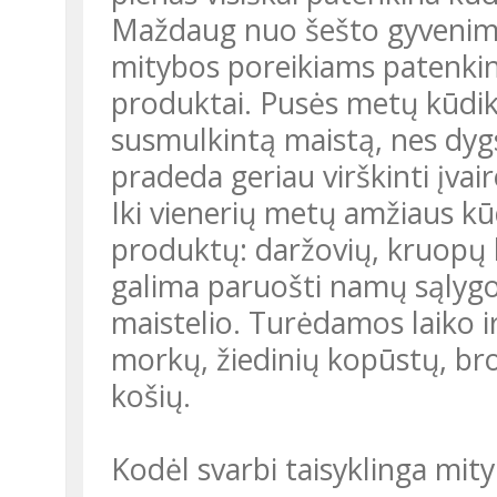
Maždaug nuo šešto gyvenim
mitybos poreikiams patenkint
produktai. Pusės metų kūdiki
susmulkintą maistą, nes dygs
pradeda geriau virškinti įvai
Iki vienerių metų amžiaus kū
produktų: daržovių, kruopų ko
galima paruošti namų sąlygo
maistelio. Turėdamos laiko i
morkų, žiedinių kopūstų, bro
košių.
Kodėl svarbi taisyklinga mit