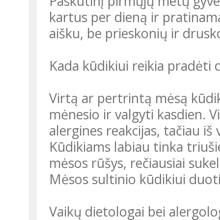
Paskutinį pirmųjų metų gyven
kartus per dieną ir pratinam
aišku, be prieskonių ir drusk
Kada kūdikiui reikia pradėti
Virtą ar pertrintą mėsą kūdi
mėnesio ir valgyti kasdien. V
alergines reakcijas, tačiau iš
Kūdikiams labiau tinka triuši
mėsos rūšys, rečiausiai sukel
Mėsos sultinio kūdikiui duot
Vaikų dietologai bei alergolo