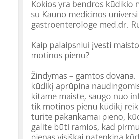
Kokios yra bendros kūdikio m
su Kauno medicinos universit
gastroenterologe med.dr. R
Kaip palaipsniui įvesti maist
motinos pienu?
Žindymas – gamtos dovana. M
kūdikį aprūpina naudingomi
kitame maiste, saugo nuo infe
tik motinos pienu kūdikį reik
turite pakankamai pieno, kūdi
galite būti ramios, kad pir
pienas visiškai patenkina kūd