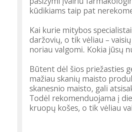
pasižymi įvairiu farmakologin
kūdikiams taip pat nereko
Kai kurie mitybos specialista
daržovių, o tik vėliau – vaisių 
noriau valgomi. Kokia jūsų
Būtent dėl šios priežasties g
mažiau skanių maisto produkt
skanesnio maisto, gali atsisa
Todėl rekomenduojama į dietą
kruopų košes, o tik vėliau vais