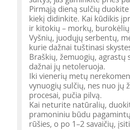
Pirmąją dieną sulčių duokite 
kiekį didinkite. Kai kūdikis įp
ir kitokių – morkų, burokėlių
Vyšnių, juodųjų serbentų, mė
kurie dažnai tuštinasi skyst
Braškių, žemuogių, agrastų su
dažnai jų netoleruoja.
Iki vienerių metų nerekome
vynuogių sulčių, nes nuo jų 
procesai, pučia pilvą.
Kai neturite natūralių, duoki
pramoniniu būdu pagamintų s
rūšies, o po 1–2 savaičių, įsit