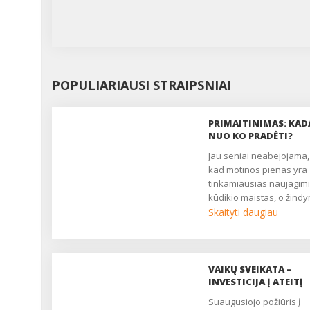
POPULIARIAUSI STRAIPSNIAI
PRIMAITINIMAS: KADA
NUO KO PRADĖTI?
Jau seniai neabejojama,
kad motinos pienas yra
tinkamiausias naujagimi
kūdikio maistas, o žind
krūtimi turi didelį biologin
Skaityti daugiau
emocinį poveikį motinos 
kūdikio sveikatai. Žind
krūtimi – tai per visą
evoliucijos laiką
VAIKŲ SVEIKATA –
susidariusios grandinės
INVESTICIJA Į ATEITĮ
tęsimas (nėštumas –
Suaugusiojo požiūris į
gimdymas – laktacija), ta