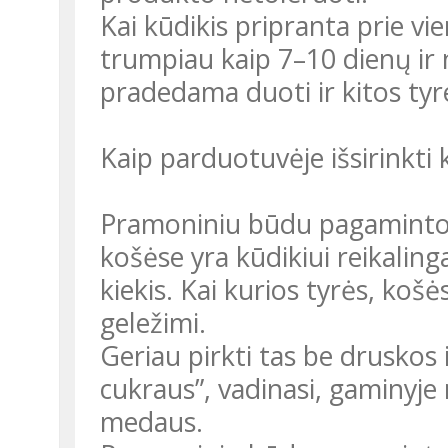
Kai kūdikis pripranta prie vie
trumpiau kaip 7–10 dienų ir
pradedama duoti ir kitos tyr
Kaip parduotuvėje išsirinkti 
Pramoniniu būdu pagamintose
košėse yra kūdikiui reikalin
kiekis. Kai kurios tyrės, košė
geležimi.
Geriau pirkti tas be druskos 
cukraus”, vadinasi, gaminyje
medaus.