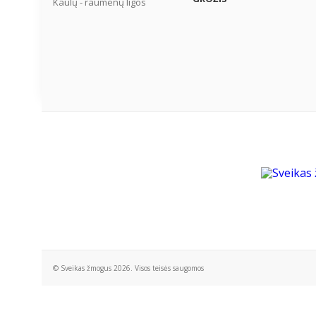
Kaulų - raumenų ligos
© Sveikas žmogus 2026. Visos teisės saugomos