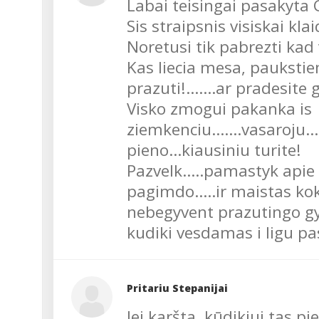
Vilniaus m. savivaldybė
Labai teisingai pasakyta 
Sveikatos komiteto
Sis straipsnis visiskai klai
pirmininke Vitalija
Noretusi tik pabrezti kad v
Kliukiene....
Kas liecia mesa, paukstiena
prazuti!.......ar pradesite g
Visko zmogui pakanka is
ziemkenciu.......vasaroju.....
pieno...kiausiniu turite!
Pazvelk.....pamastyk apie ka
pagimdo.....ir maistas koks?
nebegyvent prazutingo gyv
kudiki vesdamas i ligu pa
Pritariu Stepanijai
Jei karšta, kūdikiui tas pi