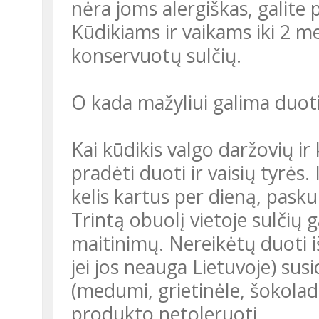
nėra joms alergiškas, galite pa
Kūdikiams ir vaikams iki 2 m
konservuotų sulčių.
O kada mažyliui galima duoti
Kai kūdikis valgo daržovių ir
pradėti duoti ir vaisių tyrės.
kelis kartus per dieną, paskui
Trintą obuolį vietoje sulčių g
maitinimų. Nereikėtų duoti iš
jei jos neauga Lietuvoje) susi
(medumi, grietinėle, šokoladu
produkto netoleruoti.