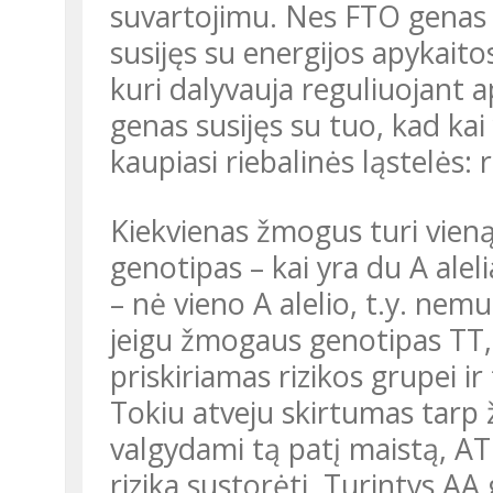
suvartojimu. Nes FTO genas 
susijęs su energijos apykaito
kuri dalyvauja reguliuojant 
genas susijęs su tuo, kad ka
kaupiasi riebalinės ląstelės: 
Kiekvienas žmogus turi vieną iš trijų genotipų: AA, AT arba TT. AA
genotipas – kai yra du A alelia
– nė vieno A alelio, t.y. nemu
jeigu žmogaus genotipas TT, –
priskiriamas rizikos grupei ir
Tokiu atveju skirtumas tarp 
valgydami tą patį maistą, 
rizika sustorėti. Turintys AA