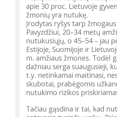
apie 30 proc. Lietuvoje gyv
žmonių yra nutukę.
Įrodytas ryšys tarp žmogaus amžiaus ir nutukimo paplitimo.
Pavyzdžiui, 20–34 metų amži
nutukusiųjų, o 45–54 – jau pe
Estijoje, Suomijoje ir Lietuv
m. amžiaus žmonės. Todėl ga
dažniau serga suaugusieji, kur
t.y. netinkamai maitinasi, ne
skubotai, prabėgomis užkandž
nutukimo rizikos priskiriamas
Tačiau gąsdina ir tai, kad nutukimas jaunėja, t.y. daugėja