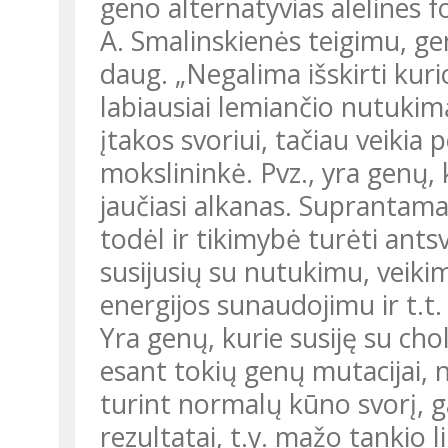
geno alternatyvias alelines 
A. Smalinskienės teigimu, g
daug. „Negalima išskirti kuri
labiausiai lemiančio nutukimą
įtakos svoriui, tačiau veikia
mokslininkė. Pvz., yra genų,
jaučiasi alkanas. Suprantam
todėl ir tikimybė turėti ants
susijusių su nutukimu, veik
energijos sunaudojimu ir t.t.
Yra genų, kurie susiję su cholesterolio apykaita. Nustatyta, kad,
esant tokių genų mutacijai, ne
turint normalų kūno svorį, ga
rezultatai, t.y. mažo tankio 