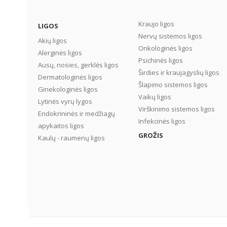
Kraujo ligos
LIGOS
Nervų sistemos ligos
Akių ligos
Onkologinės ligos
Alerginės ligos
Psichinės ligos
Ausų, nosies, gerklės ligos
Širdies ir kraujagyslių ligos
Dermatologinės ligos
Šlapimo sistemos ligos
Ginekologinės ligos
Vaikų ligos
Lytinės vyrų lygos
Virškinimo sistemos ligos
Endokrininės ir medžiagų
Infekcinės ligos
apykaitos ligos
GROŽIS
Kaulų - raumenų ligos