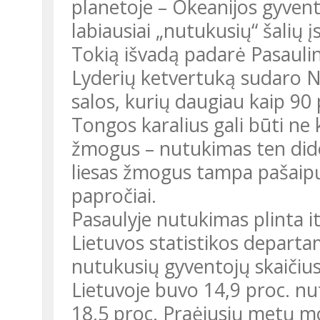
planetoje – Okeanijos gyvento
labiausiai „nutukusių“ šalių
Tokią išvadą padarė Pasaulin
Lyderių ketvertuką sudaro N
salos, kurių daugiau kaip 90 
Tongos karalius gali būti ne k
žmogus – nutukimas ten didel
liesas žmogus tampa pašaipų 
papročiai.
Pasaulyje nutukimas plinta it epidemija. Neaplenkia ji ir Lietuvos.
Lietuvos statistikos depart
nutukusių gyventojų skaičius
Lietuvoje buvo 14,9 proc. nut
18,5 proc. Praėjusių metų m