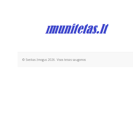
© Sveikas žmogus 2026. Visos teisės saugomos