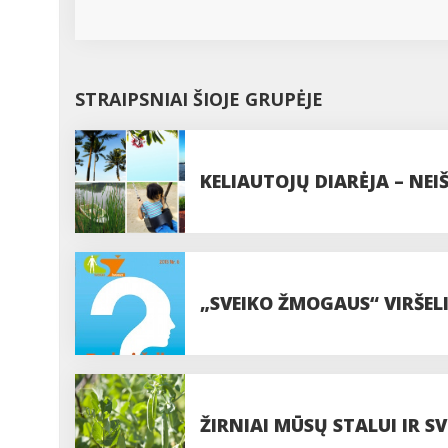
STRAIPSNIAI ŠIOJE GRUPĖJE
KELIAUTOJŲ DIARĖJA – NEI
„SVEIKO ŽMOGAUS“ VIRŠELI
ŽIRNIAI MŪSŲ STALUI IR S