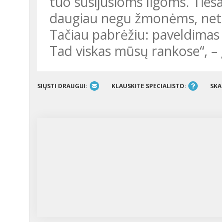
tuo susijusioms ligoms. Tiesa
daugiau negu žmonėms, netu
Tačiau pabrėžiu: paveldimas n
Tad viskas mūsų rankose“, – į
SIŲSTI DRAUGUI:
KLAUSKITE SPECIALISTO:
SKA