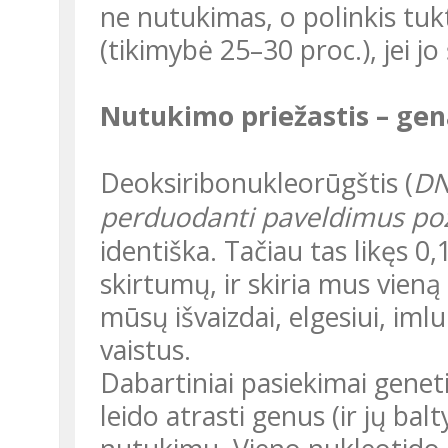
ne nutukimas, o polinkis tuk
(tikimybė 25–30 proc.), jei j
Nutukimo priežastis – gen
Deoksiribonukleorūgštis (
DN
perduodanti paveldimus po
identiška. Tačiau tas likęs 0
skirtumų, ir skiria mus vieną
mūsų išvaizdai, elgesiui, imlu
vaistus.
Dabartiniai pasiekimai genetikos ir molekulinės biologijos srityse
leido atrasti genus (ir jų bal