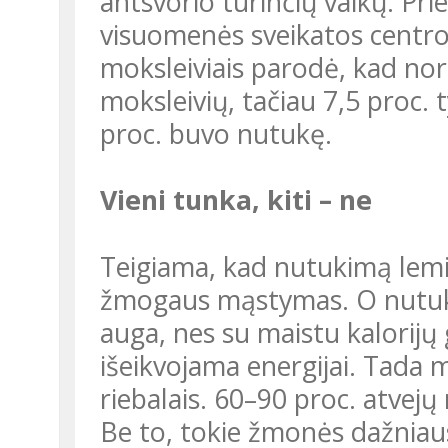
antsvorio turinčių vaikų. Pri
visuomenės sveikatos centro 
moksleiviais parodė, kad nor
moksleivių, tačiau 7,5 proc. 
proc. buvo nutukę.
Vieni tunka, kiti – ne
Teigiama, kad nutukimą lemia genetika, elgesys, kultūra ir netgi
žmogaus mąstymas. O nutuk
auga, nes su maistu kalorij
išeikvojama energijai. Tada 
riebalais. 60–90 proc. atvejų
Be to, tokie žmonės dažniaus