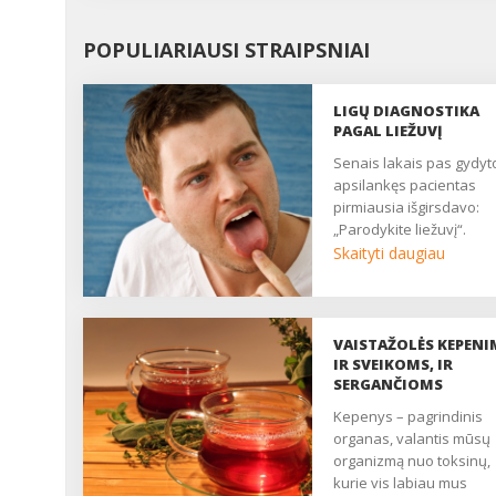
POPULIARIAUSI STRAIPSNIAI
LIGŲ DIAGNOSTIKA
PAGAL LIEŽUVĮ
Senais lakais pas gydytoją
apsilankęs pacientas
pirmiausia išgirsdavo:
„Parodykite liežuvį“.
Gydytojas iš visų pusių
Skaityti daugiau
atidžiai apžiūrėdavo šį
svarbų organą ir
bandydavo nustatyti
diagnozę. Senovės
VAISTAŽOLĖS KEPENI
gydytojai liežuvį pelnyta
IR SVEIKOMS, IR
laikė organizmo veidrod
SERGANČIOMS
ir pagal liežuvio pavirši
Kepenys – pagrindinis
pakitimus mokėjo gana
organas, valantis mūsų
tiksliai diagnozuoti vida
organizmą nuo toksinų,
organų sutrikimus dar ik
kurie vis labiau mus
atsirandant pirmiesiem