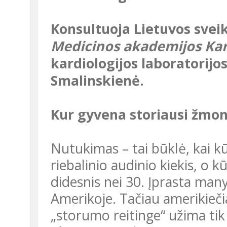
Konsultuoja
Lietuvos svei
Medicinos akademijos Kard
kardiologijos laboratorijo
Smalinskienė.
Kur gyvena storiausi žmo
Nutukimas – tai būklė, kai kūno masė padidėja dėl to, kad didėja
riebalinio audinio kiekis, o
didesnis nei 30. Įprasta many
Amerikoje. Tačiau amerikiečia
„storumo reitinge“ užima tik