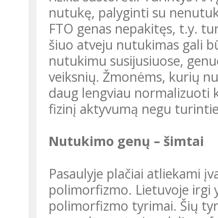
nutukę, palyginti su nenutuku
FTO genas nepakitęs, t.y. tur
šiuo atveju nutukimas gali b
nutukimu susijusiuose, genu
veiksnių. Žmonėms, kurių nu
daug lengviau normalizuoti k
fizinį aktyvumą negu turint
Nutukimo genų – šimtai
Pasaulyje plačiai atliekami įvairūs genų tyrimai, taip pat ir jų
polimorfizmo. Lietuvoje irgi
polimorfizmo tyrimai. Šių tyr