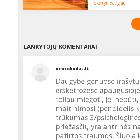
atakuoja. Toks jau
Skaityti daugiau
ligos simptomams. ...
šiuolaikinis pasaulis:
užterštas oras ir maistas
infekcijos, stresas. O ku
dar riebus maistas,
nereguliari mityba,
persivalgymas, alkoholis
LANKYTOJŲ KOMENTARAI
Visa tai – dažno iš mūsų
kasdieniai palydovai ir
riziką susirgti kepenų
ligomis didinantys veiksn
neurokodas.lt
...
Daugybė genuose įrašytų
erškėtrožėse apaugusioje p
toliau miegoti, jei nebūtų
maitinimosi (per didelis k
trūkumas 3/psichologinės 
priežasčių yra antrinės na
patirtos traumos. Šiuolai