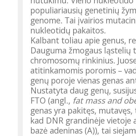
nutukimu. Vieno nukleotido 
populiariausių genetinių ž
genome. Tai įvairios mutaci
nukleotidų pakaitos.
Kalbant toliau apie genus, reikia paaiškinti, kas yra alelis.
Dauguma žmogaus ląstelių t
chromosomų rinkinius. Juose 
atitinkamomis poromis – vadin
genų poroje vienas genas ant
Nustatyta daug genų, susijusių su kūno svoriu, vienas iš jų yra
FTO (angl.,
fat mass and obe
genas yra pakitęs, mutavęs, t.
kad DNR grandinėje vietoje a
bazė adeninas (A)), tai sieja