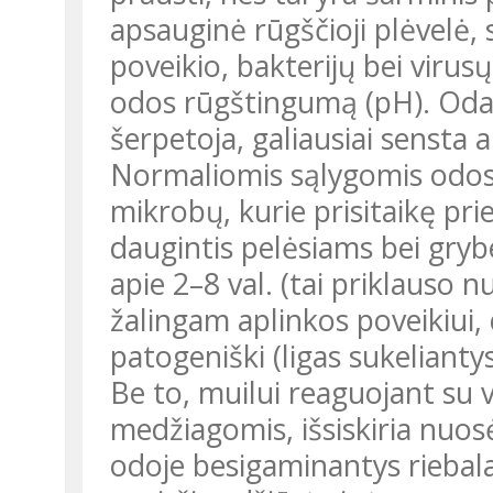
apsauginė rūgščioji plėvelė,
poveikio, bakterijų bei virus
odos rūgštingumą (pH). Oda 
šerpetoja, galiausiai sensta a
Normaliomis sąlygomis odos 
mikrobų, kurie prisitaikę pri
daugintis pelėsiams bei gry
apie 2–8 val. (tai priklauso n
žalingam aplinkos poveikiui, 
patogeniški (ligas sukelianty
Be to, muilui reaguojant su
medžiagomis, išsiskiria nuo
odoje besigaminantys riebalai