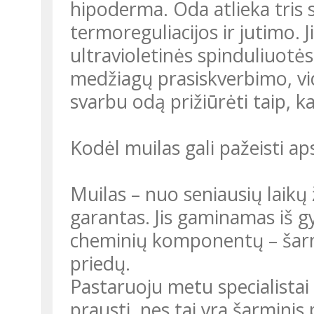
hipoderma. Oda atlieka tris 
termoreguliacijos ir jutimo.
ultravioletinės spinduliuotė
medžiagų prasiskverbimo, vida
svarbu odą prižiūrėti taip, kad
Kodėl muilas gali pažeisti a
Muilas – nuo seniausių laikų
garantas. Jis gaminamas iš gy
cheminių komponentų – šarmų
priedų.
Pastaruoju metu specialistai 
prausti, nes tai yra šarmini