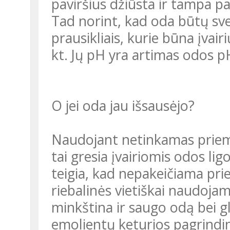
paviršius džiūsta ir tampa pa
Tad norint, kad oda būtų svei
prausikliais, kurie būna įvairi
kt. Jų pH yra artimas odos pH
O jei oda jau išsausėjo?
Naudojant netinkamas priemo
tai gresia įvairiomis odos lig
teigia, kad nepakeičiama pri
riebalinės vietiškai naudoja
minkština ir saugo odą bei gle
emolientų keturios pagrindin