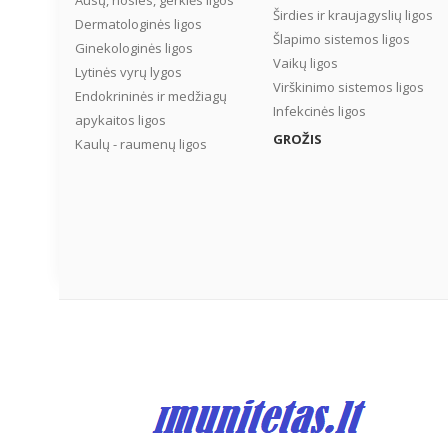
Ausų, nosies, gerklės ligos
Širdies ir kraujagyslių ligos
Dermatologinės ligos
Šlapimo sistemos ligos
Ginekologinės ligos
Vaikų ligos
Lytinės vyrų lygos
Virškinimo sistemos ligos
Endokrininės ir medžiagų
Infekcinės ligos
apykaitos ligos
GROŽIS
Kaulų - raumenų ligos