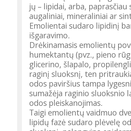
jų – lipidai, arba, paprasčiau s
augaliniai, mineraliniai ar sint
Emolientai sudaro lipidinį b
išgaravimo.
Drėkinamasis emolientų povei
humektantų (pvz., pieno rūgšt
glicerino, šlapalo, propilengli
raginį sluoksnį, ten pritrau
odos paviršius tampa lygesn
sumažėja raginio sluoksnio ląs
odos pleiskanojimas.
Taigi emolientų vaidmuo dvej
lipidų fazė sudaro plėvelę odo