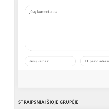
riziką susirgti kepenų
ligomis didinantys veiksn
...
STRAIPSNIAI ŠIOJE GRUPĖJE