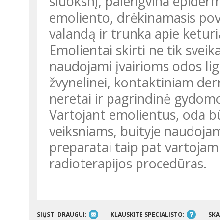
sluoksnį, palengvina epiderm
emoliento, drėkinamasis pove
valandą ir trunka apie keturi
Emolientai skirti ne tik sveika
naudojami įvairioms odos lig
žvynelinei, kontaktiniam derm
neretai ir pagrindinė gydom
Vartojant emolientus, oda 
veiksniams, buityje naudoja
preparatai taip pat vartojam
radioterapijos procedūras.
SIŲSTI DRAUGUI:
KLAUSKITE SPECIALISTO:
SKA