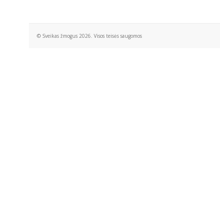
© Sveikas žmogus 2026. Visos teisės saugomos