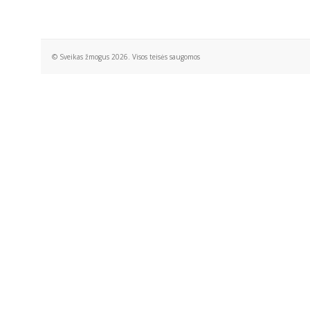
© Sveikas žmogus 2026. Visos teisės saugomos