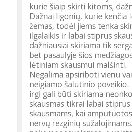
kurie šiaip skirti kitoms, daž
Dažnai ligonių, kurie kenčia
žemas, todėl jiems tenka skirt
ilgalaikis ir labai stiprus s
dažniausiai skiriama tik ser
bet pasaulyje šios medžiago
lėtiniam skausmui malšinti.
Negalima apsiriboti vienu vais
neigiamo šalutinio poveikio. 
irgi gali būti skiriama neonk
skausmas tikrai labai stipru
skausmams, kai amputuotos 
nervų rezginių sužalojimams