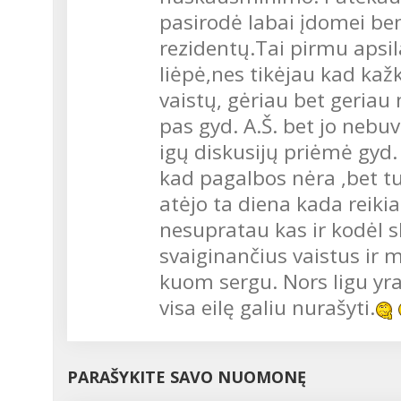
pasirodė labai įdomei ben
rezidentų.Tai pirmu apsi
liėpė,nes tikėjau kad k
vaistų, gėriau bet geriau 
pas gyd. A.Š. bet jo nebu
igų diskusijų priėmė gyd.
kad pagalbos nėra ,bet tuos
atėjo ta diena kada reikia v
nesupratau kas ir kodėl 
svaiginančius vaistus ir 
kuom sergu. Nors ligu yr
visa eilę galiu nurašyti.
PARAŠYKITE SAVO NUOMONĘ