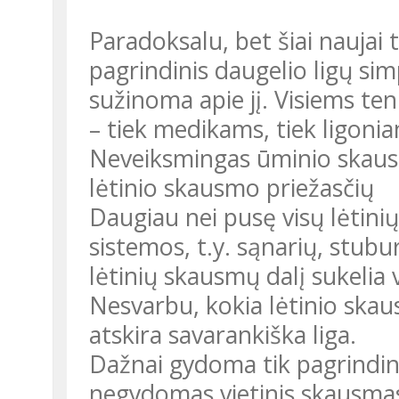
Paradoksalu, bet šiai naujai teorijai nėra net 40 metų. Skausmas –
pagrindinis daugelio ligų si
sužinoma apie jį. Visiems te
– tiek medikams, tiek ligoni
Neveiksmingas ūminio skaus
lėtinio skausmo priežasčių
Daugiau nei pusę visų lėtini
sistemos, t.y. sąnarių, stubu
lėtinių skausmų dalį sukelia 
Nesvarbu, kokia lėtinio skaus
atskira savarankiška liga.
Dažnai gydoma tik pagrindinė l
negydomas vietinis skausmas,