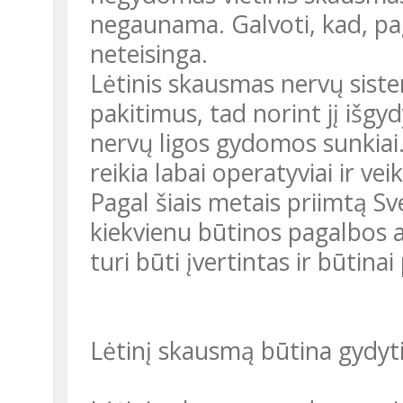
negaunama. Galvoti, kad, pag
neteisinga.
Lėtinis skausmas nervų siste
pakitimus, tad norint jį išgyd
nervų ligos gydomos sunkiai
reikia labai operatyviai ir v
Pagal šiais metais priimtą S
kiekvienu būtinos pagalbos 
turi būti įvertintas ir būtina
Lėtinį skausmą būtina gydyt