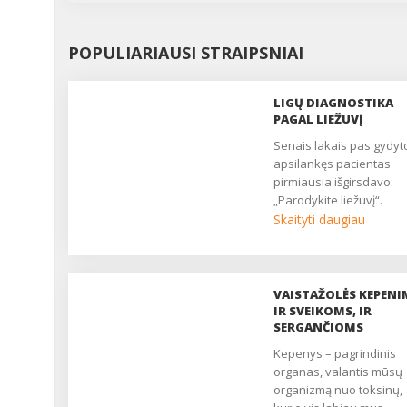
POPULIARIAUSI STRAIPSNIAI
LIGŲ DIAGNOSTIKA
PAGAL LIEŽUVĮ
Senais lakais pas gydytoją
apsilankęs pacientas
pirmiausia išgirsdavo:
„Parodykite liežuvį“.
Gydytojas iš visų pusių
Skaityti daugiau
atidžiai apžiūrėdavo šį
svarbų organą ir
bandydavo nustatyti
diagnozę. Senovės
VAISTAŽOLĖS KEPENI
gydytojai liežuvį pelnyta
IR SVEIKOMS, IR
laikė organizmo veidrod
SERGANČIOMS
ir pagal liežuvio pavirši
Kepenys – pagrindinis
pakitimus mokėjo gana
organas, valantis mūsų
tiksliai diagnozuoti vida
organizmą nuo toksinų,
organų sutrikimus dar ik