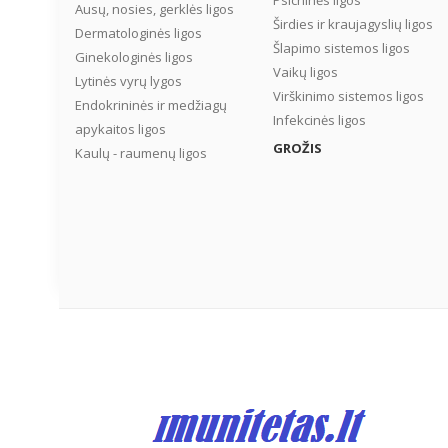
Psichinės ligos
Ausų, nosies, gerklės ligos
Širdies ir kraujagyslių ligos
Dermatologinės ligos
Šlapimo sistemos ligos
Ginekologinės ligos
Vaikų ligos
Lytinės vyrų lygos
Virškinimo sistemos ligos
Endokrininės ir medžiagų
Infekcinės ligos
apykaitos ligos
GROŽIS
Kaulų - raumenų ligos