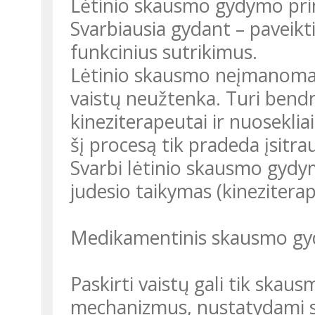
Lėtinio skausmo gydymo princ
Svarbiausia gydant – paveikt
funkcinius sutrikimus.
Lėtinio skausmo neįmanoma n
vaistų neužtenka. Turi bendr
kineziterapeutai ir nuosekliai
šį procesą tik pradeda įsitrau
Svarbi lėtinio skausmo gydy
judesio taikymas (kineziterapi
Medikamentinis skausmo g
Paskirti vaistų gali tik skaus
mechanizmus, nustatydami sk