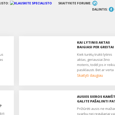
LISTO:
SKAITYKITE FORUME:
DALINTIS:
KAI LYTINIS AKTAS
BAIGIASI PER GREITAI
Kiek turėtų trukti lytinis
as
aktas, geriausiai žino
moteris, todėl jos ir reiki
pasiklausti. Bet ar verta
ervų
patikėti, kai ji meilikauja
Skaityti daugiau
gybė
sako, jog jai užtenka ir t
sekundžių? Greičiausiai
protinga ir mylinti moteri
labai nenusimins dėl kel
AUSIES SIEROS KAMŠT
. Jis
per greitai išsiveržusios
GALITE PAŠALINTI PA
io
?
sėklos kartų, bet jeigu ta
Prižiūrėti ausis ne mažiau
atsitinka visada?
svarbu nei reguliariai val