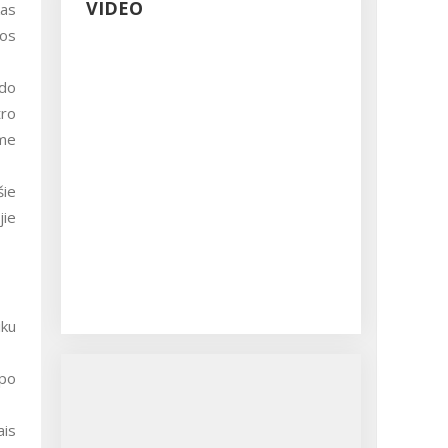
VIDEO
kas
gos
tro
ame
jie
 po
ais