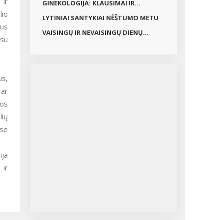
 ir
GINEKOLOGIJA: KLAUSIMAI IR...
lio
LYTINIAI SANTYKIAI NĖŠTUMO METU
dus
VAISINGŲ IR NEVAISINGŲ DIENŲ...
 su
 ar
ios
lių
ose
 ir