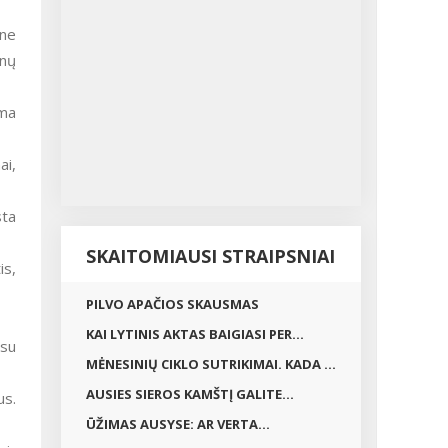
pne
enų
ima
ai,
sta
SKAITOMIAUSI STRAIPSNIAI
is,
PILVO APAČIOS SKAUSMAS
KAI LYTINIS AKTAS BAIGIASI PER...
 su
MĖNESINIŲ CIKLO SUTRIKIMAI. KADA ...
AUSIES SIEROS KAMŠTĮ GALITE...
us.
ŪŽIMAS AUSYSE: AR VERTA...