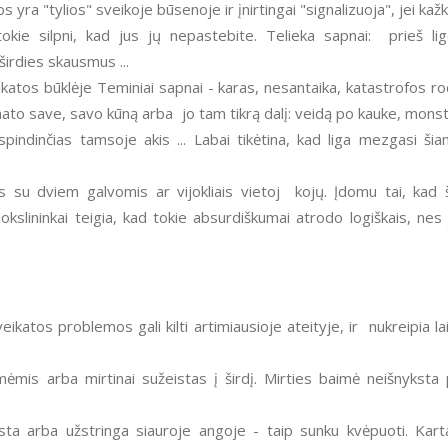
a "tylios" sveikoje būsenoje ir įnirtingai "signalizuoja", jei kaž
tokie silpni, kad jus jų nepastebite. Telieka sapnai: prieš li
širdies skausmus ...
to save, savo kūną arba jo tam tikrą dalį: veidą po kauke, mons
indinčias tamsoje akis ... Labai tikėtina, kad liga mezgasi ši
kslininkai teigia, kad tokie absurdiškumai atrodo logiškais, nes 
ėmis arba mirtinai sužeistas į širdį. Mirties baimė neišnyksta
dūsta arba užstringa siauroje angoje - taip sunku kvėpuoti. Kart