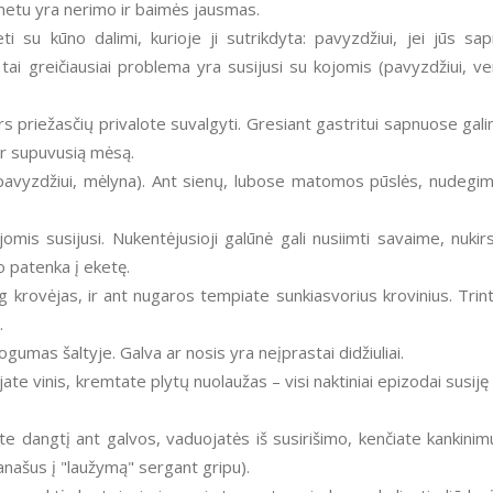
 metu yra nerimo ir baimės jausmas.
i su kūno dalimi, kurioje ji sutrikdyta: pavyzdžiui, jei jūs sa
 tai greičiausiai problema yra susijusi su kojomis (pavyzdžiui, v
rs priežasčių privalote suvalgyti. Gresiant gastritui sapnuose gal
ar supuvusią mėsą.
(pavyzdžiui, mėlyna). Ant sienų, lubose matomos pūslės, nudegim
 jomis susijusi. Nukentėjusioji galūnė gali nusiimti savaime, nukir
no patenka į eketę.
og krovėjas, ir ant nugaros tempiate sunkiasvorius krovinius. Trint
.
umas šaltyje. Galva ar nosis yra neįprastai didžiuliai.
jate vinis, kremtate plytų nuolaužas – visi naktiniai epizodai susiję
te dangtį ant galvos, vaduojatės iš susirišimo, kenčiate kankinim
anašus į "laužymą" sergant gripu).