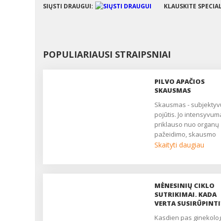
SIŲSTI DRAUGUI:
KLAUSKITE SPECIA
POPULIARIAUSI STRAIPSNIAI
PILVO APAČIOS
SKAUSMAS
Skausmas - subjektyvus
pojūtis. Jo intensyvum
priklauso nuo organų
pažeidimo, skausmo
slenksčio, centrinės n
Skaityti daugiau
sistemos būklės. Dau
moterų nuolat patiria
nuolatinį ar epizodinį
skausmą, kuris trukdo
MĖNESINIŲ CIKLO
gyventi, pailsėti, užmigti
SUTRIKIMAI. KADA
yra pagrindinis daugel
VERTA SUSIRŪPINTI
ginekologinių ligų
Kasdien pas ginekologus