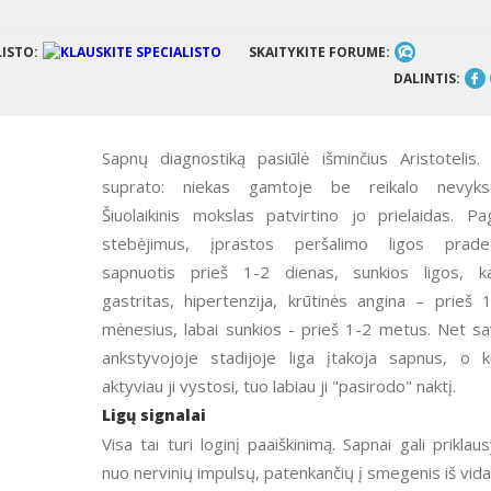
LISTO:
SKAITYKITE FORUME:
DALINTIS:
Sapnų diagnostiką pasiūlė išminčius Aristotelis. Jis
suprato: niekas gamtoje be reikalo nevykst
Šiuolaikinis mokslas patvirtino jo prielaidas. Pa
stebėjimus, įprastos peršalimo ligos prade
sapnuotis prieš 1-2 dienas, sunkios ligos, k
gastritas, hipertenzija, krūtinės angina – prieš 
mėnesius, labai sunkios - prieš 1-2 metus. Net s
ankstyvojoje stadijoje liga įtakoja sapnus, o 
aktyviau ji vystosi, tuo labiau ji "pasirodo" naktį.
Ligų signalai
Visa tai turi loginį paaiškinimą. Sapnai gali priklausyti
nuo nervinių impulsų, patenkančių į smegenis iš vid