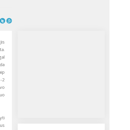
a.
gal
da
aip
1-2
avo
kuo
aus