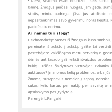
• Nervų sistema. Esant neurozei - kelis kartus pe
baimę. Žmogus jaučiasi nuogas, jam gėda, sumiš
stotis, minia, audringa jūra. Jus atsilikote 
nepasitenkinimas savo gyvenimu, noras keistis. K
padidėjusiu nerimu.
Ar namas turi stogą?
Psichoanalizėje vienas iš žmogaus kūno simbolių yra namas. Todėl, kai sapne jūs klajojate per skirtingus kambarius,
pereinate iš aukšto į aukštą, galite tai vertin
pastebėjote vaikščiojimo metu netvarką ir gedim
dėmės ant fasado gali reikšti išvaizdos proble
būklę. Tuščias šaldytuvas virtuvėje? Pakanka 
aukštuose? Įmanomos kelių problemos, arba jūs tie
Žinoma, susapnavus nemalonų sapną, nereikia griebti medicinos žinyno. Tačiau jei viena ir ta pati įtartina vizija
sukasi kelis kartus per naktį, per savaitę ar m
apsilankymo pas gydytoją.
Parengė: L.Rimgailė