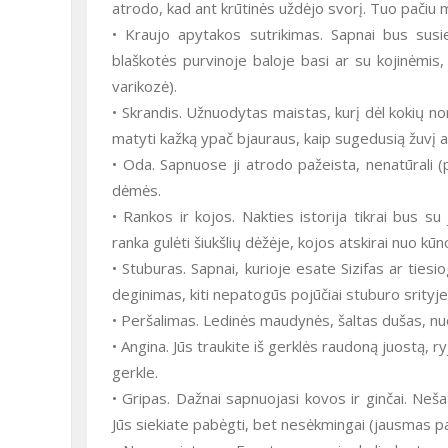
atrodo, kad ant krūtinės uždėjo svorį. Tuo pačiu
• Kraujo apytakos sutrikimas. Sapnai bus susiet
blaškotės purvinoje baloje basi ar su kojinėmis,
varikozė).
• Skrandis. Užnuodytas maistas, kurį dėl kokių no
matyti kažką ypač bjauraus, kaip sugedusią žuvį 
• Oda. Sapnuose ji atrodo pažeista, nenatūrali 
dėmės.
• Rankos ir kojos. Nakties istorija tikrai bus su
ranka gulėti šiukšlių dėžėje, kojos atskirai nuo kū
• Stuburas. Sapnai, kurioje esate Sizifas ar tiesi
deginimas, kiti nepatogūs pojūčiai stuburo srityje
• Peršalimas. Ledinės maudynės, šaltas dušas, nuog
• Angina. Jūs traukite iš gerklės raudoną juostą, ry
gerkle.
• Gripas. Dažnai sapnuojasi kovos ir ginčai. Neša
Jūs siekiate pabėgti, bet nesėkmingai (jausmas p