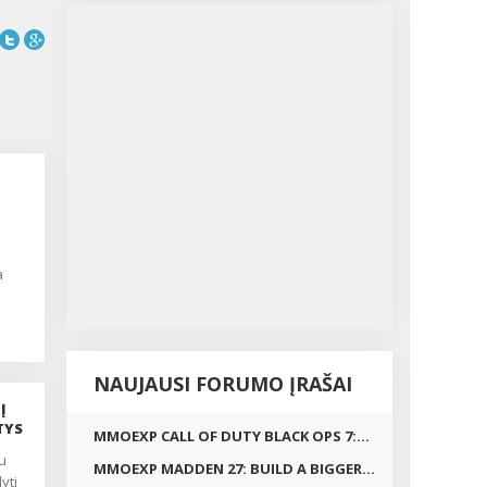
a
nčiai
ų 30
NAUJAUSI FORUMO ĮRAŠAI
s
ių
Į
TYS
MMOEXP CALL OF DUTY BLACK OPS 7:...
ip
MMOEXP MADDEN 27: BUILD A BIGGER...
yti