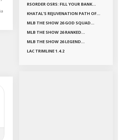
RSORDER OSRS: FILL YOUR BANK...
ė
ia
KHATAL'S REJUVENATION PATH OF...
i
mų
nė
MLB THE SHOW 26 GOD SQUAD...
MLB THE SHOW 26 RANKED...
es
MLB THE SHOW 26 LEGEND...
yra
os
LAC TRIMLINE 1.4.2
ji
iai
,
a
arbi
ugo
lio
syje
per