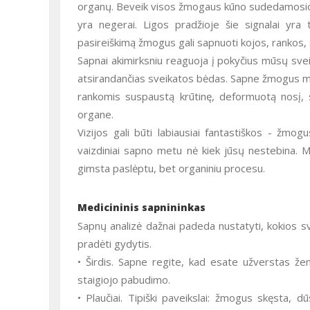
organų. Beveik visos žmogaus kūno sudedamosios yr
yra negerai. Ligos pradžioje šie signalai yra 
pasireiškimą žmogus gali sapnuoti kojos, rankos, 
Sapnai akimirksniu reaguoja į pokyčius mūsų sveikatos būklėje Teminiai sapnai - karas, nesantaika, katastrofos rodo
atsirandančias sveikatos bėdas. Sapne žmogus ma
rankomis suspaustą krūtinę, deformuotą nosį, sp
organe.
Vizijos gali būti labiausiai fantastiškos - žmogus su dviem galvomis ar vijokliais vietoj kojų. Įdomu tai, kad šie
vaizdiniai sapno metu nė kiek jūsų nestebina. Mo
gimsta paslėptu, bet organiniu procesu.
Medicininis sapnininkas
Sapnų analizė dažnai padeda nustatyti, kokios sveikatos problemos gali kilti artimiausioje ateityje, ir nukreipia laiku
pradėti gydytis.
• Širdis. Sapne regite, kad esate užverstas žem
staigiojo pabudimo.
• Plaučiai. Tipiški paveikslai: žmogus skęsta, 