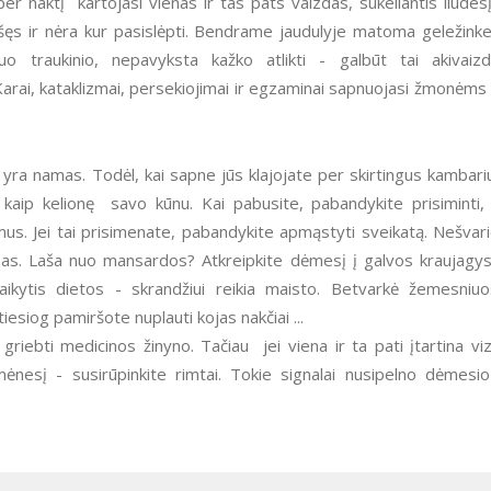
r naktį kartojasi vienas ir tas pats vaizdas, sukeliantis liūdesį
ęs ir nėra kur pasislėpti. Bendrame jaudulyje matoma geležinke
nuo traukinio, nepavyksta kažko atlikti - galbūt tai akivaiz
arai, kataklizmai, persekiojimai ir egzaminai sapnuojasi žmonėms
ti kaip kelionę savo kūnu. Kai pabusite, pabandykite prisiminti,
us. Jei tai prisimenate, pabandykite apmąstyti sveikatą. Nešvar
mas. Laša nuo mansardos? Atkreipkite dėmesį į galvos kraujagys
laikytis dietos - skrandžiui reikia maisto. Betvarkė žemesniu
siog pamiršote nuplauti kojas nakčiai ...
ėnesį - susirūpinkite rimtai. Tokie signalai nusipelno dėmesio