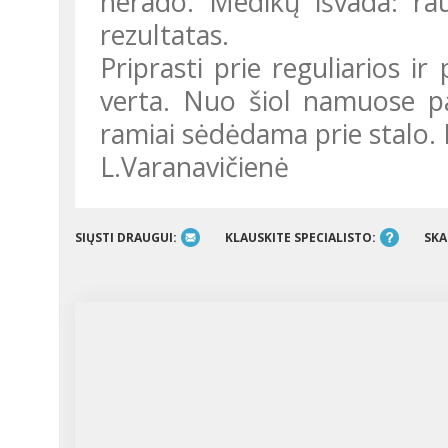
nerado. Medikų išvada: rau
rezultatas.
Priprasti prie reguliarios ir pilnavertės mitybos buvo sunku, bet
verta. Nuo šiol namuose pa
ramiai sėdėdama prie stalo. 
L.Varanavičienė
SIŲSTI DRAUGUI:
KLAUSKITE SPECIALISTO:
SKA