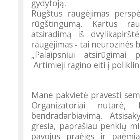
gydytoją.
Rūgštus raugėjimas perspėja apie padidėjusį skrandžio sulčių
rūgštingumą. Kartus raug
atsiradimą iš dvylikapiršt
raugėjimas - tai neurozinės 
„Palaipsniui atsirūgimai padažnėjo,- toliau pasakoja Julija.
Artimieji ragino eiti į polikli
Mane pakvietė pravesti seminarą solidžios firmos darbuotojams.
Organizatoriai nutarė,
bendradarbiavimą. Atsisa
gresia, paprašiau penkių m
pavojus praėjęs ir paėmi