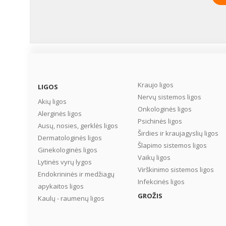
Kraujo ligos
LIGOS
Nervų sistemos ligos
Akių ligos
Onkologinės ligos
Alerginės ligos
Psichinės ligos
Ausų, nosies, gerklės ligos
Širdies ir kraujagyslių ligos
Dermatologinės ligos
Šlapimo sistemos ligos
Ginekologinės ligos
Vaikų ligos
Lytinės vyrų lygos
Virškinimo sistemos ligos
Endokrininės ir medžiagų
Infekcinės ligos
apykaitos ligos
GROŽIS
Kaulų - raumenų ligos