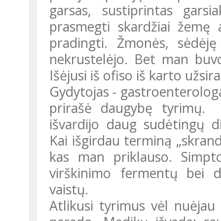
garsas, sustiprintas gars
prasmegti skardžiai žemę a
pradingti. Žmonės, sėdėję 
nekrustelėjo. Bet man buvo
Išėjusi iš ofiso iš karto užsi
Gydytojas - gastroenterologas dėmesingai išklausė mano bėdas ir
prirašė daugybę tyrimų. 
išvardijo daug sudėtingų d
Kai išgirdau terminą „skrandži
kas man priklauso. Simp
virškinimo fermentų bei 
vaistų.
Atlikusi tyrimus vėl nuėjau į polikliniką. Laimei, jokių patologijų