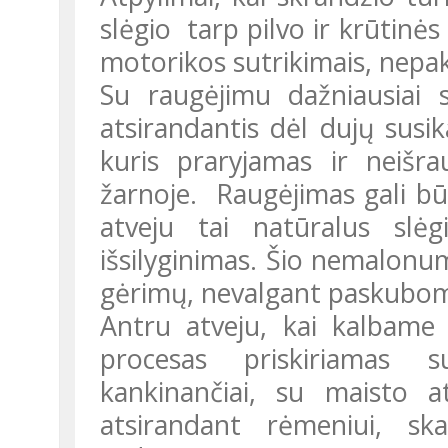
slėgio tarp pilvo ir krūtinės
motorikos sutrikimais, nepa
Su raugėjimu dažniausiai susijęs simptomas – pilvo pūtimas,
atsirandantis dėl dujų susik
kuris praryjamas ir neišr
žarnoje. Raugėjimas gali būti
atveju tai natūralus slė
išsilyginimas. Šio nemalonu
gėrimų, nevalgant paskubomi
Antru atveju, kai kalbame apie dažną raugėjimą su atpylimu,
procesas priskiriamas s
kankinančiai, su maisto a
atsirandant rėmeniui, sk