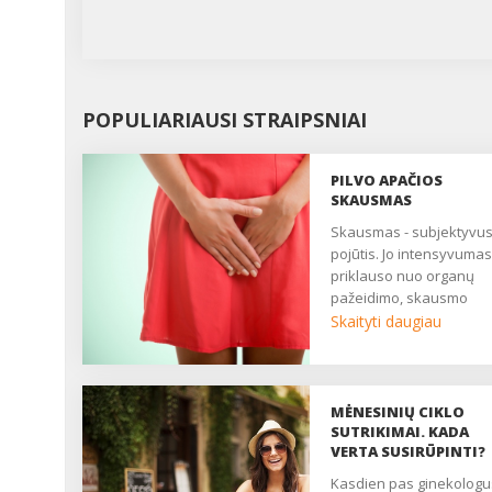
POPULIARIAUSI STRAIPSNIAI
PILVO APAČIOS
SKAUSMAS
Skausmas - subjektyvus
pojūtis. Jo intensyvumas
priklauso nuo organų
pažeidimo, skausmo
slenksčio, centrinės ner
Skaityti daugiau
sistemos būklės. Daugy
moterų nuolat patiria
nuolatinį ar epizodinį
skausmą, kuris trukdo
MĖNESINIŲ CIKLO
gyventi, pailsėti, užmigti. 
SUTRIKIMAI. KADA
yra pagrindinis daugelio
VERTA SUSIRŪPINTI?
ginekologinių ligų
Kasdien pas ginekologus