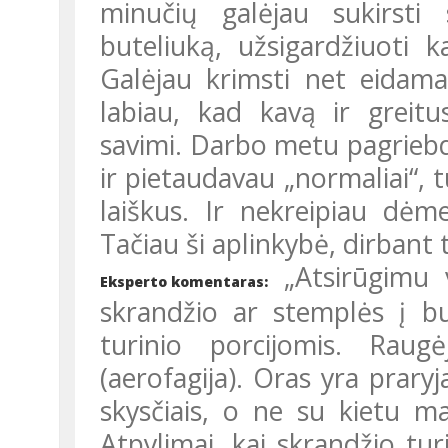
minučių galėjau sukirsti s
buteliuką, užsigardžiuoti k
Galėjau krimsti net eidam
labiau, kad kavą ir greit
savimi. Darbo metu pagriebda
ir pietaudavau „normaliai“,
laiškus. Ir nekreipiau dėm
Tačiau ši aplinkybė, dirbant 
„Atsirūgimu v
Eksperto komentaras:
skrandžio ar stemplės į b
turinio porcijomis. Raug
(aerofagija). Oras yra prar
skysčiais, o ne su kietu ma
Atpylimai, kai skrandžio tur