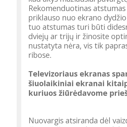
Rekomenduotinas atstumas nuo žiūrovo akių iki televizoriaus
priklauso nuo ekrano dydžio: 
tuo atstumas turi būti didesn
dviejų ar trijų ir žinosite op
nustatyta nėra, vis tik papra
ribose.
Televizoriaus ekranas sparčiai evoliucionuoja. Ar
šiuolaikiniai ekranai kitai
kuriuos žiūrėdavome prie
Nuovargis atsiranda dėl vaizdo mirgėjimo ekrane, todėl norint