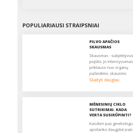
POPULIARIAUSI STRAIPSNIAI
PILVO APAČIOS
SKAUSMAS
Skausmas - subjektyvus
pojūtis. Jo intensyvumas
priklauso nuo organų
pažeidimo, skausmo
slenksčio, centrinės ner
Skaityti daugiau
sistemos būklės. Daugy
moterų nuolat patiria
nuolatinį ar epizodinį
skausmą, kuris trukdo
MĖNESINIŲ CIKLO
gyventi, pailsėti, užmigti. 
SUTRIKIMAI. KADA
yra pagrindinis daugelio
VERTA SUSIRŪPINTI?
ginekologinių ligų
Kasdien pas ginekologus
simptomas. Nukenčia
apsilanko daugybė įvai
asmeninis, socialinis ir