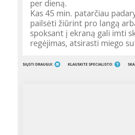
per dieną.
Kas 45 min. patarčiau padaryti 5-10 min. pertrauką ir leisti akims
pailsėti žiūrint pro langą arba
spoksant į ekraną gali imti s
regėjimas, atsirasti miego s
SIŲSTI DRAUGUI:
KLAUSKITE SPECIALISTO:
SKA