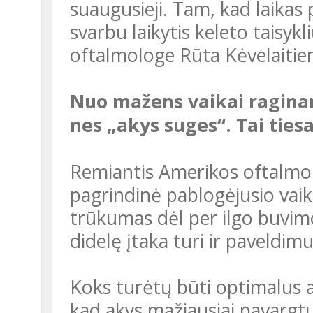
suaugusieji. Tam, kad laikas
svarbu laikytis keleto taisykl
oftalmologe Rūta Kėvelaitie
Nuo mažens vaikai raginami nesėdėti pernelyg arti ekrano,
nes „akys suges“. Tai ties
Remiantis Amerikos oftalmologų draugijos atliktomis studijomis,
pagrindinė pablogėjusio vaik
trūkumas dėl per ilgo buvim
didelę įtaka turi ir paveldim
Koks turėtų būti optimalus atstumas tarp žmogaus ir ekrano,
kad akys mažiausiai pavargt