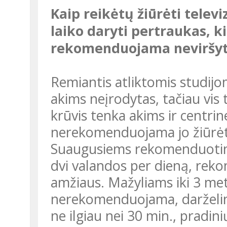
Kaip reikėtų žiūrėti televizorių, norint tausoti akis: kas kiek
laiko daryti pertraukas, k
rekomenduojama neviršyt
Remiantis atliktomis studijomis neigiamas televizoriaus poveikis
akims neįrodytas, tačiau vis t
krūvis tenka akims ir centrin
nerekomenduojama jo žiūrėti 
Suaugusiems rekomenduotina televizoriaus žiūrėjimo trukmė –
dvi valandos per dieną, rek
amžiaus. Mažyliams iki 3 metų
nerekomenduojama, darželin
ne ilgiau nei 30 min., pradin