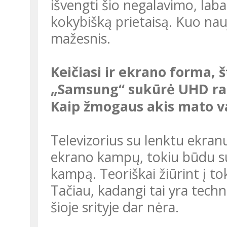
išvengti šio negalavimo, laba
kokybišką prietaisą. Kuo nau
mažesnis.
Keičiasi ir ekrano forma, štai pavyzdžiui kompanija
„Samsung“ sukūrė UHD rai
Kaip žmogaus akis mato v
Televizorius su lenktu ekranu sutrumpina atstumą tarp akies ir
ekrano kampų, tokiu būdu s
kampą. Teoriškai žiūrint į to
Tačiau, kadangi tai yra tech
šioje srityje dar nėra.