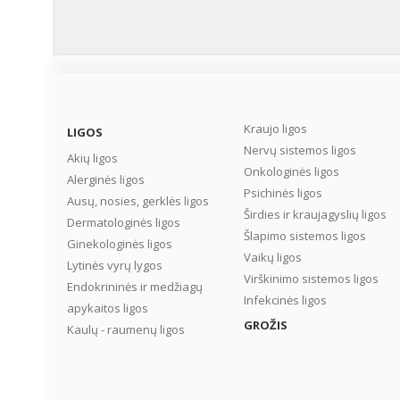
Kraujo ligos
LIGOS
Nervų sistemos ligos
Akių ligos
Onkologinės ligos
Alerginės ligos
Psichinės ligos
Ausų, nosies, gerklės ligos
Širdies ir kraujagyslių ligos
Dermatologinės ligos
Šlapimo sistemos ligos
Ginekologinės ligos
Vaikų ligos
Lytinės vyrų lygos
Virškinimo sistemos ligos
Endokrininės ir medžiagų
Infekcinės ligos
apykaitos ligos
GROŽIS
Kaulų - raumenų ligos